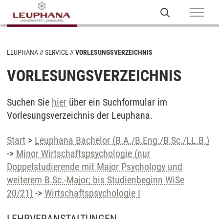
LEUPHANA
SERVICE
VORLESUNGSVERZEICHNIS
VORLESUNGSVERZEICHNIS
Suchen Sie
hier
über ein Suchformular im
Vorlesungsverzeichnis der Leuphana.
Start
>
Leuphana Bachelor (B.A./B.Eng./B.Sc./LL.B.)
->
Minor Wirtschaftspsychologie (nur
Doppelstudierende mit Major Psychology und
weiterem B.Sc.-Major; bis Studienbeginn WiSe
20/21)
->
Wirtschaftspsychologie I
LEHRVERANSTALTUNGEN