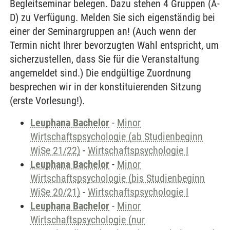
Begleitseminar belegen. Dazu stehen 4 Gruppen (A-
D) zu Verfügung. Melden Sie sich eigenständig bei
einer der Seminargruppen an! (Auch wenn der
Termin nicht Ihrer bevorzugten Wahl entspricht, um
sicherzustellen, dass Sie für die Veranstaltung
angemeldet sind.) Die endgültige Zuordnung
besprechen wir in der konstituierenden Sitzung
(erste Vorlesung!).
Leuphana Bachelor
-
Minor
Wirtschaftspsychologie (ab Studienbeginn
WiSe 21/22)
-
Wirtschaftspsychologie I
Leuphana Bachelor
-
Minor
Wirtschaftspsychologie (bis Studienbeginn
WiSe 20/21)
-
Wirtschaftspsychologie I
Leuphana Bachelor
-
Minor
Wirtschaftspsychologie (nur