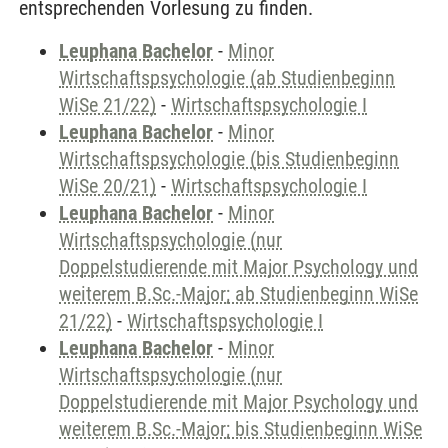
entsprechenden Vorlesung zu finden.
Leuphana Bachelor
-
Minor
Wirtschaftspsychologie (ab Studienbeginn
WiSe 21/22)
-
Wirtschaftspsychologie I
Leuphana Bachelor
-
Minor
Wirtschaftspsychologie (bis Studienbeginn
WiSe 20/21)
-
Wirtschaftspsychologie I
Leuphana Bachelor
-
Minor
Wirtschaftspsychologie (nur
Doppelstudierende mit Major Psychology und
weiterem B.Sc.-Major; ab Studienbeginn WiSe
21/22)
-
Wirtschaftspsychologie I
Leuphana Bachelor
-
Minor
Wirtschaftspsychologie (nur
Doppelstudierende mit Major Psychology und
weiterem B.Sc.-Major; bis Studienbeginn WiSe