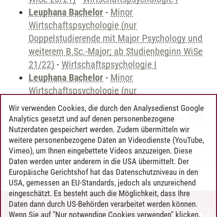
Leuphana Bachelor
-
Minor
Wirtschaftspsychologie (nur
Doppelstudierende mit Major Psychology und
weiterem B.Sc.-Major; ab Studienbeginn WiSe
21/22)
-
Wirtschaftspsychologie I
Leuphana Bachelor
-
Minor
Wirtschaftspsychologie (nur
Doppelstudierende mit Major Psychology und
Wir verwenden Cookies, die durch den Analysedienst Google
weiterem B.Sc.-Major; bis Studienbeginn WiSe
Analytics gesetzt und auf denen personenbezogene
20/21)
-
Wirtschaftspsychologie I
Nutzerdaten gespeichert werden. Zudem übermitteln wir
weitere personenbezogene Daten an Videodienste (YouTube,
Vimeo), um Ihnen eingebettete Videos anzuzeigen. Diese
Daten werden unter anderem in die USA übermittelt. Der
Europäische Gerichtshof hat das Datenschutzniveau in den
Timo Leder
/
30.06.2024
USA, gemessen an EU-Standards, jedoch als unzureichend
eingeschätzt. Es besteht auch die Möglichkeit, dass Ihre
Daten dann durch US-Behörden verarbeitet werden können.
KONTAKT
Wenn Sie auf "Nur notwendige Cookies verwenden" klicken,