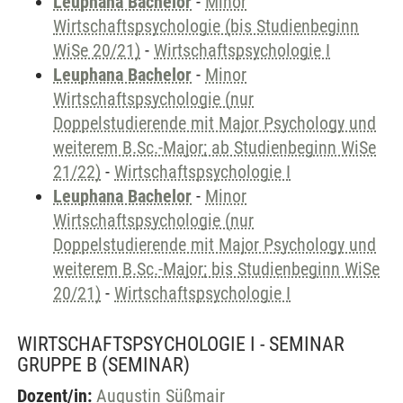
Leuphana Bachelor
-
Minor
Wirtschaftspsychologie (bis Studienbeginn
WiSe 20/21)
-
Wirtschaftspsychologie I
Leuphana Bachelor
-
Minor
Wirtschaftspsychologie (nur
Doppelstudierende mit Major Psychology und
weiterem B.Sc.-Major; ab Studienbeginn WiSe
21/22)
-
Wirtschaftspsychologie I
Leuphana Bachelor
-
Minor
Wirtschaftspsychologie (nur
Doppelstudierende mit Major Psychology und
weiterem B.Sc.-Major; bis Studienbeginn WiSe
20/21)
-
Wirtschaftspsychologie I
WIRTSCHAFTSPSYCHOLOGIE I - SEMINAR
GRUPPE B
(SEMINAR)
Dozent/in:
Augustin Süßmair