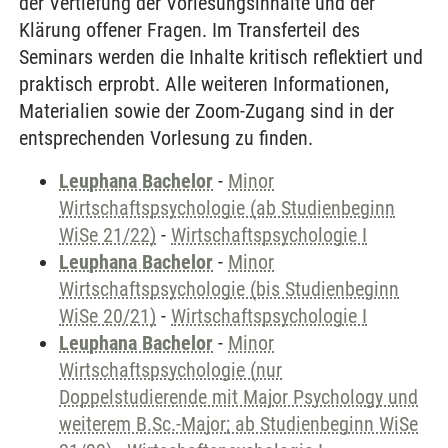
der Vertiefung der Vorlesungsinhalte und der
Klärung offener Fragen. Im Transferteil des
Seminars werden die Inhalte kritisch reflektiert und
praktisch erprobt. Alle weiteren Informationen,
Materialien sowie der Zoom-Zugang sind in der
entsprechenden Vorlesung zu finden.
Leuphana Bachelor
-
Minor
Wirtschaftspsychologie (ab Studienbeginn
WiSe 21/22)
-
Wirtschaftspsychologie I
Leuphana Bachelor
-
Minor
Wirtschaftspsychologie (bis Studienbeginn
WiSe 20/21)
-
Wirtschaftspsychologie I
Leuphana Bachelor
-
Minor
Wirtschaftspsychologie (nur
Doppelstudierende mit Major Psychology und
weiterem B.Sc.-Major; ab Studienbeginn WiSe