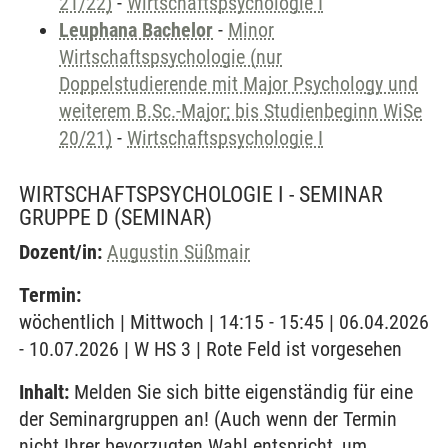
21/22)
-
Wirtschaftspsychologie I
Leuphana Bachelor
-
Minor
Wirtschaftspsychologie (nur
Doppelstudierende mit Major Psychology und
weiterem B.Sc.-Major; bis Studienbeginn WiSe
20/21)
-
Wirtschaftspsychologie I
WIRTSCHAFTSPSYCHOLOGIE I - SEMINAR
GRUPPE D
(SEMINAR)
Dozent/in:
Augustin Süßmair
Termin:
wöchentlich | Mittwoch | 14:15 - 15:45 | 06.04.2026
- 10.07.2026 | W HS 3 | Rote Feld ist vorgesehen
Inhalt:
Melden Sie sich bitte eigenständig für eine
der Seminargruppen an! (Auch wenn der Termin
nicht Ihrer bevorzugten Wahl entspricht, um