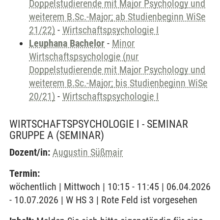
Doppelstudierende mit Major Psychology und
weiterem B.Sc.-Major; ab Studienbeginn WiSe
21/22)
-
Wirtschaftspsychologie I
Leuphana Bachelor
-
Minor
Wirtschaftspsychologie (nur
Doppelstudierende mit Major Psychology und
weiterem B.Sc.-Major; bis Studienbeginn WiSe
20/21)
-
Wirtschaftspsychologie I
WIRTSCHAFTSPSYCHOLOGIE I - SEMINAR
GRUPPE A
(SEMINAR)
Dozent/in:
Augustin Süßmair
Termin:
wöchentlich | Mittwoch | 10:15 - 11:45 | 06.04.2026
- 10.07.2026 | W HS 3 | Rote Feld ist vorgesehen