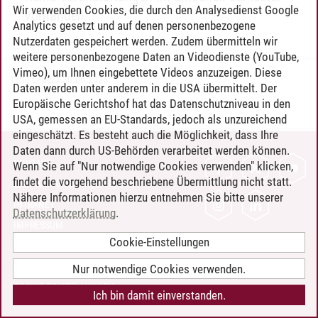
Wir verwenden Cookies, die durch den Analysedienst Google
vorhanden
Analytics gesetzt und auf denen personenbezogene
Nutzerdaten gespeichert werden. Zudem übermitteln wir
weitere personenbezogene Daten an Videodienste (YouTube,
Vimeo), um Ihnen eingebettete Videos anzuzeigen. Diese
Timo Leder
/
30.06.2024
Daten werden unter anderem in die USA übermittelt. Der
Europäische Gerichtshof hat das Datenschutzniveau in den
USA, gemessen an EU-Standards, jedoch als unzureichend
eingeschätzt. Es besteht auch die Möglichkeit, dass Ihre
Daten dann durch US-Behörden verarbeitet werden können.
KONTAKT
Wenn Sie auf "Nur notwendige Cookies verwenden" klicken,
findet die vorgehend beschriebene Übermittlung nicht statt.
LEUPHANA ALS ARBEITGEBER
Nähere Informationen hierzu entnehmen Sie bitte unserer
INTRANET
Datenschutzerklärung
.
IMPRESSUM
Cookie-Einstellungen
DATENSCHUTZ
BARRIEREFREIHEIT
Nur notwendige Cookies verwenden.
COOKIE-EINSTELLUNGEN
Ich bin damit einverstanden.