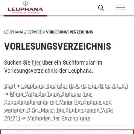
LEUPHANA
SERVICE
VORLESUNGSVERZEICHNIS
VORLESUNGSVERZEICHNIS
Suchen Sie
hier
über ein Suchformular im
Vorlesungsverzeichnis der Leuphana.
Start
>
Leuphana Bachelor (B.A./B.Eng./B.Sc./LL.B.)
->
Minor Wirtschaftspsychologie (nur
Doppelstudierende mit Major Psychology und
weiterem B.Sc.-Major; bis Studienbeginn WiSe
20/21)
->
Methoden der Psychologie
Keine Veranstaltungen im aktuellen Semester