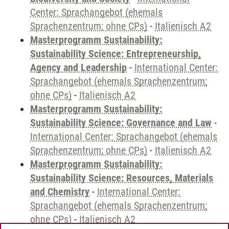
Center: Sprachangebot (ehemals
Sprachenzentrum; ohne CPs)
-
Italienisch A2
Masterprogramm Sustainability:
Sustainability Science: Entrepreneurship,
Agency and Leadership
-
International Center:
Sprachangebot (ehemals Sprachenzentrum;
ohne CPs)
-
Italienisch A2
Masterprogramm Sustainability:
Sustainability Science: Governance and Law
-
International Center: Sprachangebot (ehemals
Sprachenzentrum; ohne CPs)
-
Italienisch A2
Masterprogramm Sustainability:
Sustainability Science: Resources, Materials
and Chemistry
-
International Center:
Sprachangebot (ehemals Sprachenzentrum;
ohne CPs)
-
Italienisch A2