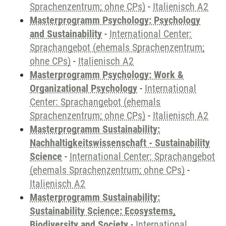
Sprachenzentrum; ohne CPs)
-
Italienisch A2
Masterprogramm Psychology: Psychology
and Sustainability
-
International Center:
Sprachangebot (ehemals Sprachenzentrum;
ohne CPs)
-
Italienisch A2
Masterprogramm Psychology: Work &
Organizational Psychology
-
International
Center: Sprachangebot (ehemals
Sprachenzentrum; ohne CPs)
-
Italienisch A2
Masterprogramm Sustainability:
Nachhaltigkeitswissenschaft - Sustainability
Science
-
International Center: Sprachangebot
(ehemals Sprachenzentrum; ohne CPs)
-
Italienisch A2
Masterprogramm Sustainability:
Sustainability Science: Ecosystems,
Biodiversity and Society
-
International