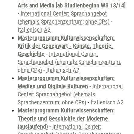
Arts and Media [ab Studienbeginn WS 13/14]
-
International Center: Sprachangebot
(ehemals Sprachenzentrum; ohne CPs)
-
Italienisch A2
Masterprogramm Kulturwissenschaften:
Kritik der Gegenwart - Künste, Theorie,
Geschichte
-
International Center:
Sprachangebot (ehemals Sprachenzentrum;
ohne CPs)
-
Italienisch A2
Masterprogramm Kulturwissenschaften:
Medien und Digitale Kulturen
-
International
Center: Sprachangebot (ehemals
Sprachenzentrum; ohne CPs)
-
Italienisch A2
Masterprogramm Kulturwissenschaften:
Theorie und Geschichte der Moderne
(auslaufend)
-
International Center: