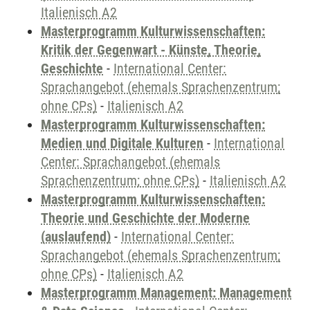
Italienisch A2
Masterprogramm Kulturwissenschaften:
Kritik der Gegenwart - Künste, Theorie,
Geschichte
-
International Center:
Sprachangebot (ehemals Sprachenzentrum;
ohne CPs)
-
Italienisch A2
Masterprogramm Kulturwissenschaften:
Medien und Digitale Kulturen
-
International
Center: Sprachangebot (ehemals
Sprachenzentrum; ohne CPs)
-
Italienisch A2
Masterprogramm Kulturwissenschaften:
Theorie und Geschichte der Moderne
(auslaufend)
-
International Center:
Sprachangebot (ehemals Sprachenzentrum;
ohne CPs)
-
Italienisch A2
Masterprogramm Management: Management