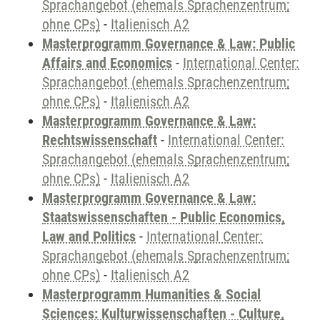
Sprachangebot (ehemals Sprachenzentrum;
ohne CPs)
-
Italienisch A2
Masterprogramm Governance & Law: Public
Affairs and Economics
-
International Center:
Sprachangebot (ehemals Sprachenzentrum;
ohne CPs)
-
Italienisch A2
Masterprogramm Governance & Law:
Rechtswissenschaft
-
International Center:
Sprachangebot (ehemals Sprachenzentrum;
ohne CPs)
-
Italienisch A2
Masterprogramm Governance & Law:
Staatswissenschaften - Public Economics,
Law and Politics
-
International Center:
Sprachangebot (ehemals Sprachenzentrum;
ohne CPs)
-
Italienisch A2
Masterprogramm Humanities & Social
Sciences: Kulturwissenschaften - Culture,