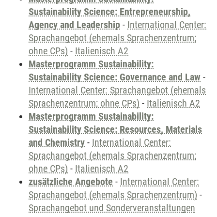
Sustainability Science: Entrepreneurship,
Agency and Leadership
-
International Center:
Sprachangebot (ehemals Sprachenzentrum;
ohne CPs)
-
Italienisch A2
Masterprogramm Sustainability:
Sustainability Science: Governance and Law
-
International Center: Sprachangebot (ehemals
Sprachenzentrum; ohne CPs)
-
Italienisch A2
Masterprogramm Sustainability:
Sustainability Science: Resources, Materials
and Chemistry
-
International Center:
Sprachangebot (ehemals Sprachenzentrum;
ohne CPs)
-
Italienisch A2
zusätzliche Angebote
-
International Center:
Sprachangebot (ehemals Sprachenzentrum)
-
Sprachangebot und Sonderveranstaltungen