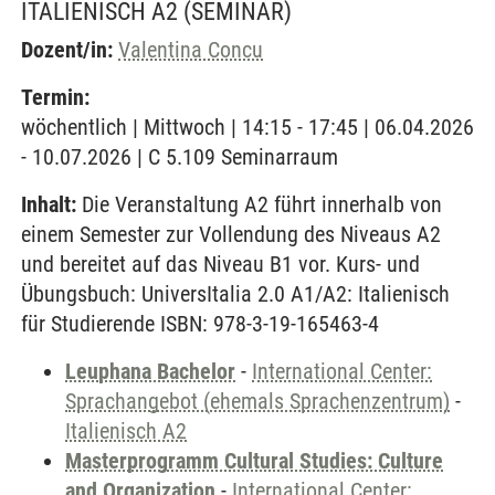
ITALIENISCH A2
(SEMINAR)
Dozent/in:
Valentina Concu
Termin:
wöchentlich | Mittwoch | 14:15 - 17:45 | 06.04.2026
- 10.07.2026 | C 5.109 Seminarraum
Inhalt:
Die Veranstaltung A2 führt innerhalb von
einem Semester zur Vollendung des Niveaus A2
und bereitet auf das Niveau B1 vor. Kurs- und
Übungsbuch: UniversItalia 2.0 A1/A2: Italienisch
für Studierende ISBN: 978-3-19-165463-4
Leuphana Bachelor
-
International Center:
Sprachangebot (ehemals Sprachenzentrum)
-
Italienisch A2
Masterprogramm Cultural Studies: Culture
and Organization
-
International Center: