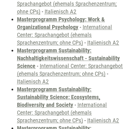
Sprachangebot (ehemals Sprachenzentrum;
ohne CPs)
-
Italienisch A2
Masterprogramm Psychology: Work &
Organizational Psychology
-
International
Center: Sprachangebot (ehemals
Sprachenzentrum; ohne CPs)
-
Italienisch A2
Masterprogramm Sustainability:
Nachhaltigkeitswissenschaft - Sustainability
Science
-
International Center: Sprachangebot
(ehemals Sprachenzentrum; ohne CPs)
-
Italienisch A2
Masterprogramm Sustainability:
Sustainability Science: Ecosystems,
Biodiversity and Society
-
International
Center: Sprachangebot (ehemals
Sprachenzentrum; ohne CPs)
-
Italienisch A2
Masterprogramm Sustainability: