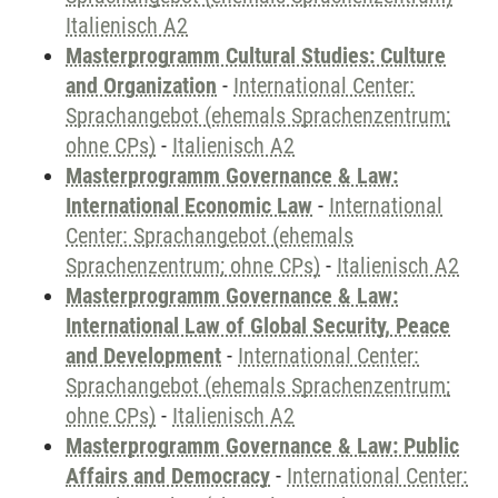
Italienisch A2
Masterprogramm Cultural Studies: Culture
and Organization
-
International Center:
Sprachangebot (ehemals Sprachenzentrum;
ohne CPs)
-
Italienisch A2
Masterprogramm Governance & Law:
International Economic Law
-
International
Center: Sprachangebot (ehemals
Sprachenzentrum; ohne CPs)
-
Italienisch A2
Masterprogramm Governance & Law:
International Law of Global Security, Peace
and Development
-
International Center:
Sprachangebot (ehemals Sprachenzentrum;
ohne CPs)
-
Italienisch A2
Masterprogramm Governance & Law: Public
Affairs and Democracy
-
International Center: