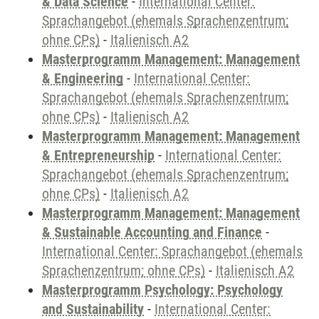
& Data Science
-
International Center:
Sprachangebot (ehemals Sprachenzentrum;
ohne CPs)
-
Italienisch A2
Masterprogramm Management: Management
& Engineering
-
International Center:
Sprachangebot (ehemals Sprachenzentrum;
ohne CPs)
-
Italienisch A2
Masterprogramm Management: Management
& Entrepreneurship
-
International Center:
Sprachangebot (ehemals Sprachenzentrum;
ohne CPs)
-
Italienisch A2
Masterprogramm Management: Management
& Sustainable Accounting and Finance
-
International Center: Sprachangebot (ehemals
Sprachenzentrum; ohne CPs)
-
Italienisch A2
Masterprogramm Psychology: Psychology
and Sustainability
-
International Center: