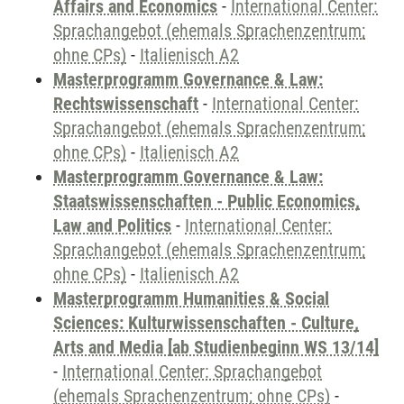
Affairs and Economics
-
International Center:
Sprachangebot (ehemals Sprachenzentrum;
ohne CPs)
-
Italienisch A2
Masterprogramm Governance & Law:
Rechtswissenschaft
-
International Center:
Sprachangebot (ehemals Sprachenzentrum;
ohne CPs)
-
Italienisch A2
Masterprogramm Governance & Law:
Staatswissenschaften - Public Economics,
Law and Politics
-
International Center:
Sprachangebot (ehemals Sprachenzentrum;
ohne CPs)
-
Italienisch A2
Masterprogramm Humanities & Social
Sciences: Kulturwissenschaften - Culture,
Arts and Media [ab Studienbeginn WS 13/14]
-
International Center: Sprachangebot
(ehemals Sprachenzentrum; ohne CPs)
-