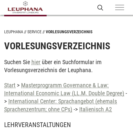
LEUPHANA
SERVICE
VORLESUNGSVERZEICHNIS
VORLESUNGSVERZEICHNIS
Suchen Sie
hier
über ein Suchformular im
Vorlesungsverzeichnis der Leuphana.
Start
>
Masterprogramm Governance & Law:
International Economic Law (LL.M. Double Degree)
-
>
International Center: Sprachangebot (ehemals
Sprachenzentrum; ohne CPs)
->
Italienisch A2
LEHRVERANSTALTUNGEN