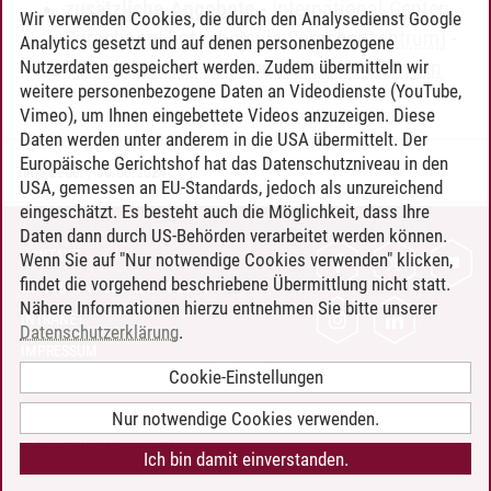
zusätzliche Angebote
-
International Center:
Wir verwenden Cookies, die durch den Analysedienst Google
Sprachangebot (ehemals Sprachenzentrum)
-
Analytics gesetzt und auf denen personenbezogene
Sprachangebot und Sonderveranstaltungen
Nutzerdaten gespeichert werden. Zudem übermitteln wir
weitere personenbezogene Daten an Videodienste (YouTube,
Vimeo), um Ihnen eingebettete Videos anzuzeigen. Diese
Daten werden unter anderem in die USA übermittelt. Der
Europäische Gerichtshof hat das Datenschutzniveau in den
Timo Leder
/
30.06.2024
USA, gemessen an EU-Standards, jedoch als unzureichend
eingeschätzt. Es besteht auch die Möglichkeit, dass Ihre
Daten dann durch US-Behörden verarbeitet werden können.
KONTAKT
Wenn Sie auf "Nur notwendige Cookies verwenden" klicken,
findet die vorgehend beschriebene Übermittlung nicht statt.
LEUPHANA ALS ARBEITGEBER
Nähere Informationen hierzu entnehmen Sie bitte unserer
INTRANET
Datenschutzerklärung
.
IMPRESSUM
Cookie-Einstellungen
DATENSCHUTZ
BARRIEREFREIHEIT
Nur notwendige Cookies verwenden.
COOKIE-EINSTELLUNGEN
Ich bin damit einverstanden.