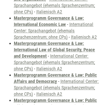
Sprachangebot (ehemals Sprachenzentrum;
ohne CPs)
-
Italienisch A2
Masterprogramm Governance & Law:
International Economic Law
-
International
Center: Sprachangebot (ehemals
Sprachenzentrum; ohne CPs)
-
Italienisch A2
Masterprogramm Governance & Law:
International Law of Global Security, Peace
and Development
-
International Center:
Sprachangebot (ehemals Sprachenzentrum;
ohne CPs)
-
Italienisch A2
Masterprogramm Governance & Law: Public
Affairs and Democracy
-
International Center:
Sprachangebot (ehemals Sprachenzentrum;
ohne CPs)
-
Italienisch A2
Masterprogramm Governance & Law: Public