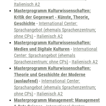
Italienisch A2
Masterprogramm Kulturwissenschaften:
Kritik der Gegenwart - Künste, Theorie,
Geschichte
-
International Center:
Sprachangebot (ehemals Sprachenzentrum;
ohne CPs)
-
Italienisch A2
Masterprogramm Kulturwissenschaften:
Medien und Digitale Kulturen
-
International
Center: Sprachangebot (ehemals
Sprachenzentrum; ohne CPs)
-
Italienisch A2
Masterprogramm Kulturwissenschaften:
Theorie und Geschichte der Moderne
(auslaufend)
-
International Center:
Sprachangebot (ehemals Sprachenzentrum;
ohne CPs)
-
Italienisch A2
Masterprogramm Management: Management