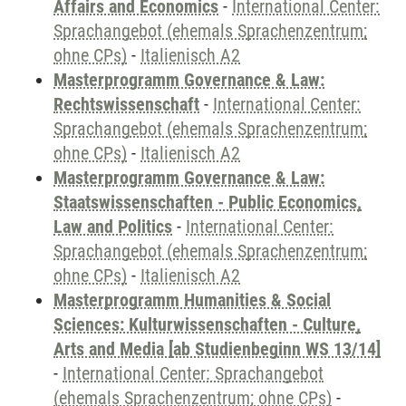
Affairs and Economics
-
International Center:
Sprachangebot (ehemals Sprachenzentrum;
ohne CPs)
-
Italienisch A2
Masterprogramm Governance & Law:
Rechtswissenschaft
-
International Center:
Sprachangebot (ehemals Sprachenzentrum;
ohne CPs)
-
Italienisch A2
Masterprogramm Governance & Law:
Staatswissenschaften - Public Economics,
Law and Politics
-
International Center:
Sprachangebot (ehemals Sprachenzentrum;
ohne CPs)
-
Italienisch A2
Masterprogramm Humanities & Social
Sciences: Kulturwissenschaften - Culture,
Arts and Media [ab Studienbeginn WS 13/14]
-
International Center: Sprachangebot
(ehemals Sprachenzentrum; ohne CPs)
-