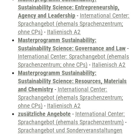
Sustainability Science: Entrepreneurship,
Agency and Leadership
-
International Center:
Sprachangebot (ehemals Sprachenzentrum;
ohne CPs)
-
Italienisch A2
Masterprogramm Sustainability:
Sustainability Science: Governance and Law
-
International Center: Sprachangebot (ehemals
Sprachenzentrum; ohne CPs)
-
Italienisch A2
Masterprogramm Sustainability:
Sustainability Science: Resources, Materials
and Chemistry
-
International Center:
Sprachangebot (ehemals Sprachenzentrum;
ohne CPs)
-
Italienisch A2
zusätzliche Angebote
-
International Center:
Sprachangebot (ehemals Sprachenzentrum)
-
Sprachangebot und Sonderveranstaltungen