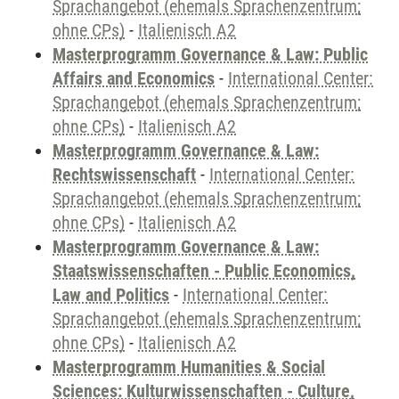
Sprachangebot (ehemals Sprachenzentrum;
ohne CPs)
-
Italienisch A2
Masterprogramm Governance & Law: Public
Affairs and Economics
-
International Center:
Sprachangebot (ehemals Sprachenzentrum;
ohne CPs)
-
Italienisch A2
Masterprogramm Governance & Law:
Rechtswissenschaft
-
International Center:
Sprachangebot (ehemals Sprachenzentrum;
ohne CPs)
-
Italienisch A2
Masterprogramm Governance & Law:
Staatswissenschaften - Public Economics,
Law and Politics
-
International Center:
Sprachangebot (ehemals Sprachenzentrum;
ohne CPs)
-
Italienisch A2
Masterprogramm Humanities & Social
Sciences: Kulturwissenschaften - Culture,