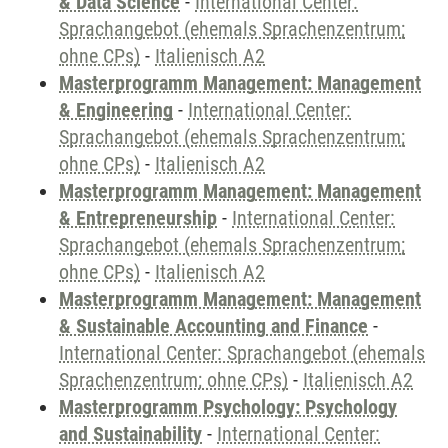
& Data Science
-
International Center:
Sprachangebot (ehemals Sprachenzentrum;
ohne CPs)
-
Italienisch A2
Masterprogramm Management: Management
& Engineering
-
International Center:
Sprachangebot (ehemals Sprachenzentrum;
ohne CPs)
-
Italienisch A2
Masterprogramm Management: Management
& Entrepreneurship
-
International Center:
Sprachangebot (ehemals Sprachenzentrum;
ohne CPs)
-
Italienisch A2
Masterprogramm Management: Management
& Sustainable Accounting and Finance
-
International Center: Sprachangebot (ehemals
Sprachenzentrum; ohne CPs)
-
Italienisch A2
Masterprogramm Psychology: Psychology
and Sustainability
-
International Center: