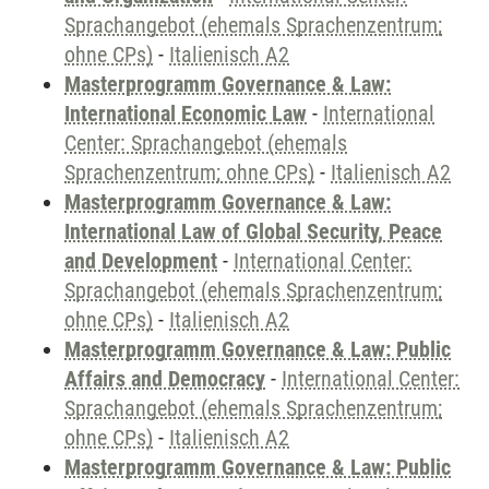
Sprachangebot (ehemals Sprachenzentrum;
ohne CPs)
-
Italienisch A2
Masterprogramm Governance & Law:
International Economic Law
-
International
Center: Sprachangebot (ehemals
Sprachenzentrum; ohne CPs)
-
Italienisch A2
Masterprogramm Governance & Law:
International Law of Global Security, Peace
and Development
-
International Center:
Sprachangebot (ehemals Sprachenzentrum;
ohne CPs)
-
Italienisch A2
Masterprogramm Governance & Law: Public
Affairs and Democracy
-
International Center:
Sprachangebot (ehemals Sprachenzentrum;
ohne CPs)
-
Italienisch A2
Masterprogramm Governance & Law: Public