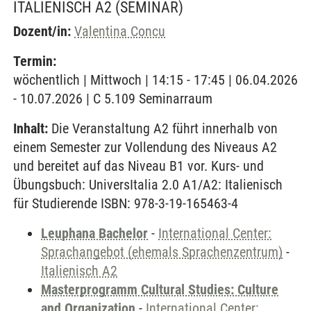
ITALIENISCH A2
(SEMINAR)
Dozent/in:
Valentina Concu
Termin:
wöchentlich | Mittwoch | 14:15 - 17:45 | 06.04.2026
- 10.07.2026 | C 5.109 Seminarraum
Inhalt:
Die Veranstaltung A2 führt innerhalb von
einem Semester zur Vollendung des Niveaus A2
und bereitet auf das Niveau B1 vor. Kurs- und
Übungsbuch: UniversItalia 2.0 A1/A2: Italienisch
für Studierende ISBN: 978-3-19-165463-4
Leuphana Bachelor
-
International Center:
Sprachangebot (ehemals Sprachenzentrum)
-
Italienisch A2
Masterprogramm Cultural Studies: Culture
and Organization
-
International Center: