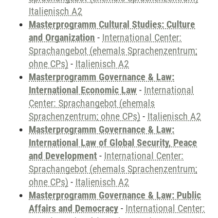
Italienisch A2
Masterprogramm Cultural Studies: Culture
and Organization
-
International Center:
Sprachangebot (ehemals Sprachenzentrum;
ohne CPs)
-
Italienisch A2
Masterprogramm Governance & Law:
International Economic Law
-
International
Center: Sprachangebot (ehemals
Sprachenzentrum; ohne CPs)
-
Italienisch A2
Masterprogramm Governance & Law:
International Law of Global Security, Peace
and Development
-
International Center:
Sprachangebot (ehemals Sprachenzentrum;
ohne CPs)
-
Italienisch A2
Masterprogramm Governance & Law: Public
Affairs and Democracy
-
International Center: