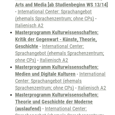
Arts and Media [ab Studienbeginn WS 13/14]
-
International Center: Sprachangebot
(ehemals Sprachenzentrum; ohne CPs)
-
Italienisch A2
Masterprogramm Kulturwissenschaften:
Kritik der Gegenwart - Künste, Theorie,
Geschichte
-
International Center:
Sprachangebot (ehemals Sprachenzentrum;
ohne CPs)
-
Italienisch A2
Masterprogramm Kulturwissenschaften:
Medien und Digitale Kulturen
-
International
Center: Sprachangebot (ehemals
Sprachenzentrum; ohne CPs)
-
Italienisch A2
Masterprogramm Kulturwissenschaften:
Theorie und Geschichte der Moderne
(auslaufend)
-
International Center: