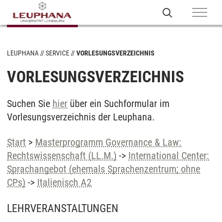
LEUPHANA
SERVICE
VORLESUNGSVERZEICHNIS
VORLESUNGSVERZEICHNIS
Suchen Sie
hier
über ein Suchformular im
Vorlesungsverzeichnis der Leuphana.
Start
>
Masterprogramm Governance & Law:
Rechtswissenschaft (LL.M.)
->
International Center:
Sprachangebot (ehemals Sprachenzentrum; ohne
CPs)
->
Italienisch A2
LEHRVERANSTALTUNGEN