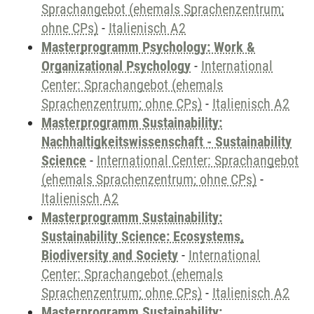
Sprachangebot (ehemals Sprachenzentrum;
ohne CPs)
-
Italienisch A2
Masterprogramm Psychology: Work &
Organizational Psychology
-
International
Center: Sprachangebot (ehemals
Sprachenzentrum; ohne CPs)
-
Italienisch A2
Masterprogramm Sustainability:
Nachhaltigkeitswissenschaft - Sustainability
Science
-
International Center: Sprachangebot
(ehemals Sprachenzentrum; ohne CPs)
-
Italienisch A2
Masterprogramm Sustainability:
Sustainability Science: Ecosystems,
Biodiversity and Society
-
International
Center: Sprachangebot (ehemals
Sprachenzentrum; ohne CPs)
-
Italienisch A2
Masterprogramm Sustainability: