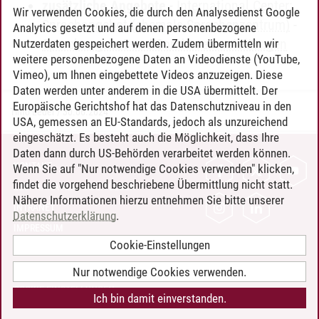
zusätzliche Angebote
-
International Center:
Wir verwenden Cookies, die durch den Analysedienst Google
Sprachangebot (ehemals Sprachenzentrum)
-
Analytics gesetzt und auf denen personenbezogene
Sprachangebot und Sonderveranstaltungen
Nutzerdaten gespeichert werden. Zudem übermitteln wir
weitere personenbezogene Daten an Videodienste (YouTube,
Vimeo), um Ihnen eingebettete Videos anzuzeigen. Diese
Daten werden unter anderem in die USA übermittelt. Der
Europäische Gerichtshof hat das Datenschutzniveau in den
Timo Leder
/
30.06.2024
USA, gemessen an EU-Standards, jedoch als unzureichend
eingeschätzt. Es besteht auch die Möglichkeit, dass Ihre
Daten dann durch US-Behörden verarbeitet werden können.
KONTAKT
Wenn Sie auf "Nur notwendige Cookies verwenden" klicken,
findet die vorgehend beschriebene Übermittlung nicht statt.
LEUPHANA ALS ARBEITGEBER
Nähere Informationen hierzu entnehmen Sie bitte unserer
INTRANET
Datenschutzerklärung
.
IMPRESSUM
Cookie-Einstellungen
DATENSCHUTZ
BARRIEREFREIHEIT
Nur notwendige Cookies verwenden.
COOKIE-EINSTELLUNGEN
Ich bin damit einverstanden.