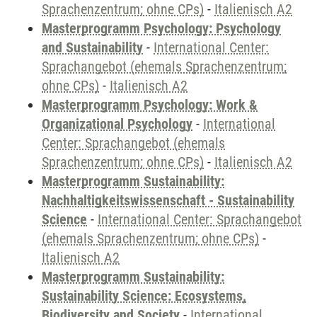
Sprachenzentrum; ohne CPs)
-
Italienisch A2
Masterprogramm Psychology: Psychology
and Sustainability
-
International Center:
Sprachangebot (ehemals Sprachenzentrum;
ohne CPs)
-
Italienisch A2
Masterprogramm Psychology: Work &
Organizational Psychology
-
International
Center: Sprachangebot (ehemals
Sprachenzentrum; ohne CPs)
-
Italienisch A2
Masterprogramm Sustainability:
Nachhaltigkeitswissenschaft - Sustainability
Science
-
International Center: Sprachangebot
(ehemals Sprachenzentrum; ohne CPs)
-
Italienisch A2
Masterprogramm Sustainability:
Sustainability Science: Ecosystems,
Biodiversity and Society
-
International