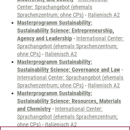
Center: Sprachangebot (ehemals
Sprachenzentrum; ohne CPs)
-
Italienisch A2
Masterprogramm Sustainability:
Sustainability Science: Entrepreneurship,
Agency and Leadership
-
International Center:
Sprachangebot (ehemals Sprachenzentrum;
ohne CPs)
-
Italienisch A2
Masterprogramm Sustainability:
Sustainability Science: Governance and Law
-
International Center: Sprachangebot (ehemals
Sprachenzentrum; ohne CPs)
-
Italienisch A2
Masterprogramm Sustainability:
Sustainability Science: Resources, Materials
and Chemistry
-
International Center:
Sprachangebot (ehemals Sprachenzentrum;
ohne CPs)
-
Italienisch A2