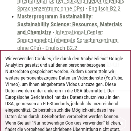
International Center: Sprachangebot (ehemals
Sprachenzentrum; ohne CPs)
-
Englisch B2.2
Masterprogramm Sustainability:
Sustainability Science: Resources, Materials
and Chemistry
-
International Center:
Sprachangebot (ehemals Sprachenzentrum;
ohne CPs)
-
Englisch B2.2
zusätzliche Angebote
-
International Center:
Wir verwenden Cookies, die durch den Analysedienst Google
Sprachangebot (ehemals Sprachenzentrum)
-
Analytics gesetzt und auf denen personenbezogene
Sprachangebot und Sonderveranstaltungen
Nutzerdaten gespeichert werden. Zudem übermitteln wir
weitere personenbezogene Daten an Videodienste (YouTube,
Vimeo), um Ihnen eingebettete Videos anzuzeigen. Diese
Daten werden unter anderem in die USA übermittelt. Der
Europäische Gerichtshof hat das Datenschutzniveau in den
Timo Leder
/
30.06.2024
USA, gemessen an EU-Standards, jedoch als unzureichend
eingeschätzt. Es besteht auch die Möglichkeit, dass Ihre
Daten dann durch US-Behörden verarbeitet werden können.
KONTAKT
Wenn Sie auf "Nur notwendige Cookies verwenden" klicken,
findet die vorgehend beschriebene Übermittlung nicht statt.
LEUPHANA ALS ARBEITGEBER