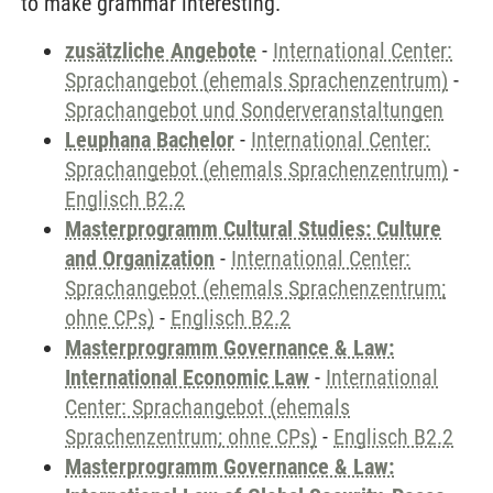
to make grammar interesting.
zusätzliche Angebote
-
International Center:
Sprachangebot (ehemals Sprachenzentrum)
-
Sprachangebot und Sonderveranstaltungen
Leuphana Bachelor
-
International Center:
Sprachangebot (ehemals Sprachenzentrum)
-
Englisch B2.2
Masterprogramm Cultural Studies: Culture
and Organization
-
International Center:
Sprachangebot (ehemals Sprachenzentrum;
ohne CPs)
-
Englisch B2.2
Masterprogramm Governance & Law:
International Economic Law
-
International
Center: Sprachangebot (ehemals
Sprachenzentrum; ohne CPs)
-
Englisch B2.2
Masterprogramm Governance & Law: