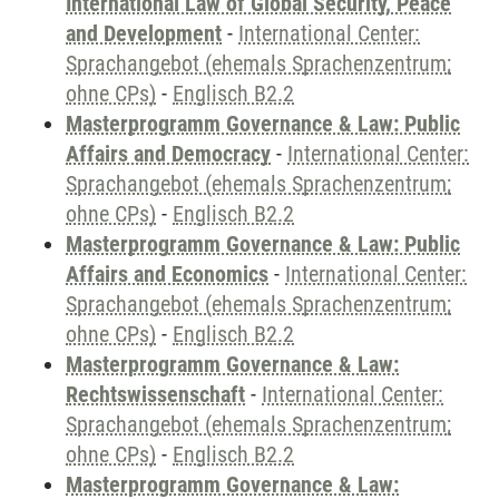
International Law of Global Security, Peace
and Development
-
International Center:
Sprachangebot (ehemals Sprachenzentrum;
ohne CPs)
-
Englisch B2.2
Masterprogramm Governance & Law: Public
Affairs and Democracy
-
International Center:
Sprachangebot (ehemals Sprachenzentrum;
ohne CPs)
-
Englisch B2.2
Masterprogramm Governance & Law: Public
Affairs and Economics
-
International Center:
Sprachangebot (ehemals Sprachenzentrum;
ohne CPs)
-
Englisch B2.2
Masterprogramm Governance & Law:
Rechtswissenschaft
-
International Center:
Sprachangebot (ehemals Sprachenzentrum;
ohne CPs)
-
Englisch B2.2
Masterprogramm Governance & Law: