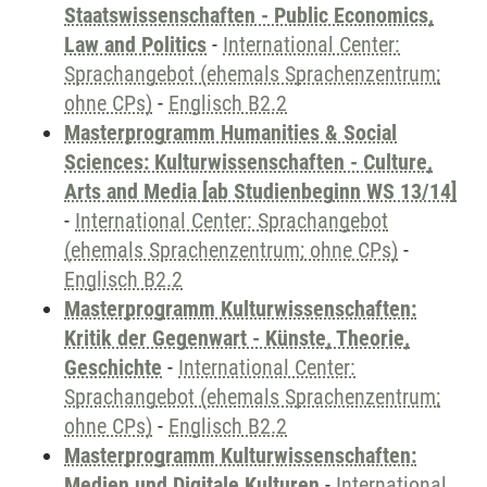
Staatswissenschaften - Public Economics,
Law and Politics
-
International Center:
Sprachangebot (ehemals Sprachenzentrum;
ohne CPs)
-
Englisch B2.2
Masterprogramm Humanities & Social
Sciences: Kulturwissenschaften - Culture,
Arts and Media [ab Studienbeginn WS 13/14]
-
International Center: Sprachangebot
(ehemals Sprachenzentrum; ohne CPs)
-
Englisch B2.2
Masterprogramm Kulturwissenschaften:
Kritik der Gegenwart - Künste, Theorie,
Geschichte
-
International Center:
Sprachangebot (ehemals Sprachenzentrum;
ohne CPs)
-
Englisch B2.2
Masterprogramm Kulturwissenschaften:
Medien und Digitale Kulturen
-
International