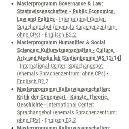
Masterprogramm Governance & Law:
Staatswissenschaften - Public Economics,
Law and Politics
-
International Center:
Sprachangebot (ehemals Sprachenzentrum;
ohne CPs)
-
Englisch B2.2
Masterprogramm Humanities & Social
Sciences: Kulturwissenschaften - Culture,
Arts and Media [ab Studienbeginn WS 13/14]
-
International Center: Sprachangebot
(ehemals Sprachenzentrum; ohne CPs)
-
Englisch B2.2
Masterprogramm Kulturwissenschaften:
Kritik der Gegenwart - Künste, Theorie,
Geschichte
-
International Center:
Sprachangebot (ehemals Sprachenzentrum;
ohne CPs)
-
Englisch B2.2
Masterprogramm Kulturwissenschaften: