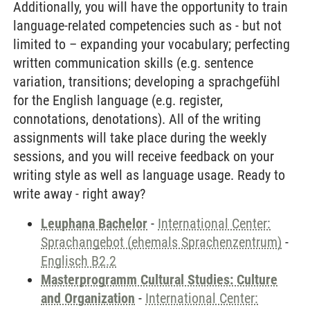
Additionally, you will have the opportunity to train
language-related competencies such as - but not
limited to – expanding your vocabulary; perfecting
written communication skills (e.g. sentence
variation, transitions; developing a sprachgefühl
for the English language (e.g. register,
connotations, denotations). All of the writing
assignments will take place during the weekly
sessions, and you will receive feedback on your
writing style as well as language usage. Ready to
write away - right away?
Leuphana Bachelor
-
International Center:
Sprachangebot (ehemals Sprachenzentrum)
-
Englisch B2.2
Masterprogramm Cultural Studies: Culture
and Organization
-
International Center: