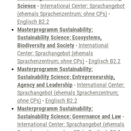
Science
-
International Center: Sprachangebot
(ehemals Sprachenzentrum; ohne CPs)
-
Englisch B2.2
Masterprogramm Sustainability:
Sustainability Science: Ecosystems,
Biodiversity and Society
-
International
Center: Sprachangebot (ehemals
Sprachenzentrum; ohne CPs)
-
Englisch B2.2
Masterprogramm Sustainability:
Sustainability Science: Entrepreneurship,
Agency and Leadership
-
International Center:
Sprachangebot (ehemals Sprachenzentrum;
ohne CPs)
-
Englisch B2.2
Masterprogramm Sustainability:
Sustainability Science: Governance and Law
-
International Center: Sprachangebot (ehemals