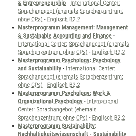
& Entrepreneurship
-
International Center:
Sprachangebot (ehemals Sprachenzentrum;
ohne CPs)
-
Englisch B2.2
Masterprogramm Management: Management
& Sustainable Accounting and Finance
-
International Center: Sprachangebot (ehemals
Sprachenzentrum; ohne CPs)
-
Englisch B2.2
Masterprogramm Psychology: Psychology
and Sustainability
-
International Center:
Sprachangebot (ehemals Sprachenzentrum;
ohne CPs)
-
Englisch B2.2
Masterprogramm Psychology: Work &
Organizational Psychology
-
International
Center: Sprachangebot (ehemals
Sprachenzentrum; ohne CPs)
-
Englisch B2.2
Masterprogramm Sustainability:
Nachhaltigkeitswissenschaft - Sustainability