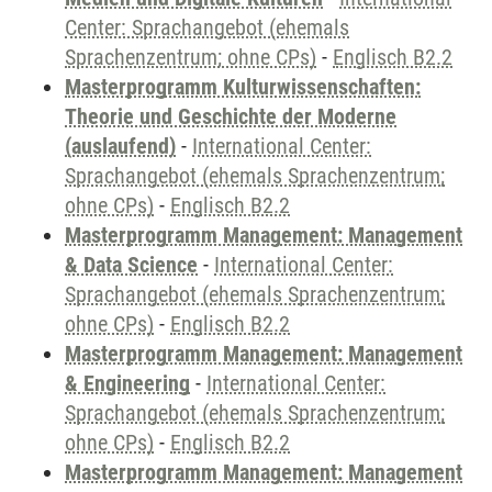
Center: Sprachangebot (ehemals
Sprachenzentrum; ohne CPs)
-
Englisch B2.2
Masterprogramm Kulturwissenschaften:
Theorie und Geschichte der Moderne
(auslaufend)
-
International Center:
Sprachangebot (ehemals Sprachenzentrum;
ohne CPs)
-
Englisch B2.2
Masterprogramm Management: Management
& Data Science
-
International Center:
Sprachangebot (ehemals Sprachenzentrum;
ohne CPs)
-
Englisch B2.2
Masterprogramm Management: Management
& Engineering
-
International Center:
Sprachangebot (ehemals Sprachenzentrum;
ohne CPs)
-
Englisch B2.2
Masterprogramm Management: Management