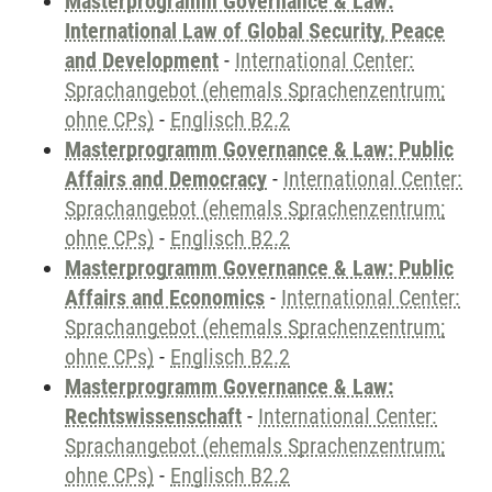
Masterprogramm Governance & Law:
International Law of Global Security, Peace
and Development
-
International Center:
Sprachangebot (ehemals Sprachenzentrum;
ohne CPs)
-
Englisch B2.2
Masterprogramm Governance & Law: Public
Affairs and Democracy
-
International Center:
Sprachangebot (ehemals Sprachenzentrum;
ohne CPs)
-
Englisch B2.2
Masterprogramm Governance & Law: Public
Affairs and Economics
-
International Center:
Sprachangebot (ehemals Sprachenzentrum;
ohne CPs)
-
Englisch B2.2
Masterprogramm Governance & Law:
Rechtswissenschaft
-
International Center:
Sprachangebot (ehemals Sprachenzentrum;
ohne CPs)
-
Englisch B2.2