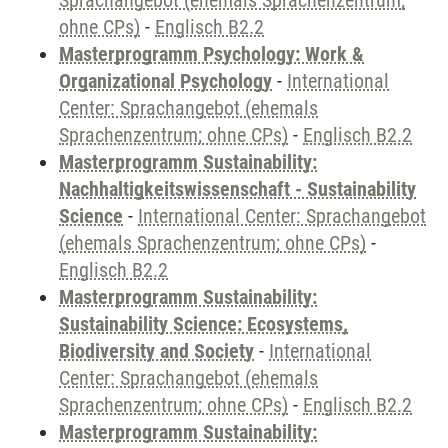
Sprachangebot (ehemals Sprachenzentrum;
ohne CPs)
-
Englisch B2.2
Masterprogramm Psychology: Work &
Organizational Psychology
-
International
Center: Sprachangebot (ehemals
Sprachenzentrum; ohne CPs)
-
Englisch B2.2
Masterprogramm Sustainability:
Nachhaltigkeitswissenschaft - Sustainability
Science
-
International Center: Sprachangebot
(ehemals Sprachenzentrum; ohne CPs)
-
Englisch B2.2
Masterprogramm Sustainability:
Sustainability Science: Ecosystems,
Biodiversity and Society
-
International
Center: Sprachangebot (ehemals
Sprachenzentrum; ohne CPs)
-
Englisch B2.2
Masterprogramm Sustainability: