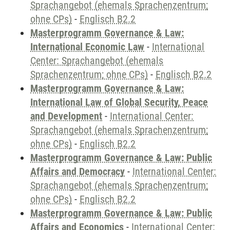
Sprachangebot (ehemals Sprachenzentrum;
ohne CPs)
-
Englisch B2.2
Masterprogramm Governance & Law:
International Economic Law
-
International
Center: Sprachangebot (ehemals
Sprachenzentrum; ohne CPs)
-
Englisch B2.2
Masterprogramm Governance & Law:
International Law of Global Security, Peace
and Development
-
International Center:
Sprachangebot (ehemals Sprachenzentrum;
ohne CPs)
-
Englisch B2.2
Masterprogramm Governance & Law: Public
Affairs and Democracy
-
International Center:
Sprachangebot (ehemals Sprachenzentrum;
ohne CPs)
-
Englisch B2.2
Masterprogramm Governance & Law: Public
Affairs and Economics
-
International Center: