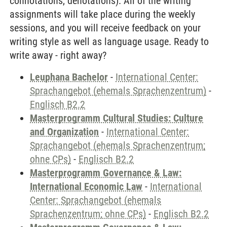
connotations, denotations). All of the writing
assignments will take place during the weekly
sessions, and you will receive feedback on your
writing style as well as language usage. Ready to
write away - right away?
Leuphana Bachelor
-
International Center:
Sprachangebot (ehemals Sprachenzentrum)
-
Englisch B2.2
Masterprogramm Cultural Studies: Culture
and Organization
-
International Center:
Sprachangebot (ehemals Sprachenzentrum;
ohne CPs)
-
Englisch B2.2
Masterprogramm Governance & Law:
International Economic Law
-
International
Center: Sprachangebot (ehemals
Sprachenzentrum; ohne CPs)
-
Englisch B2.2