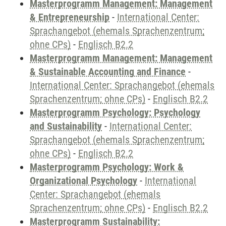
Masterprogramm Management: Management
& Entrepreneurship
-
International Center:
Sprachangebot (ehemals Sprachenzentrum;
ohne CPs)
-
Englisch B2.2
Masterprogramm Management: Management
& Sustainable Accounting and Finance
-
International Center: Sprachangebot (ehemals
Sprachenzentrum; ohne CPs)
-
Englisch B2.2
Masterprogramm Psychology: Psychology
and Sustainability
-
International Center:
Sprachangebot (ehemals Sprachenzentrum;
ohne CPs)
-
Englisch B2.2
Masterprogramm Psychology: Work &
Organizational Psychology
-
International
Center: Sprachangebot (ehemals
Sprachenzentrum; ohne CPs)
-
Englisch B2.2
Masterprogramm Sustainability: