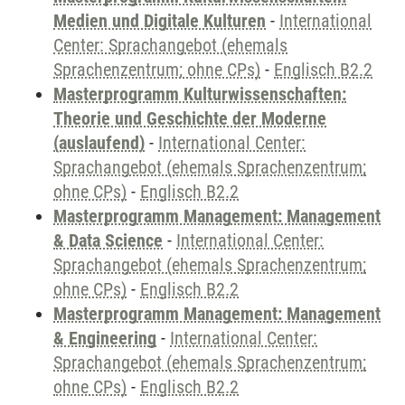
Medien und Digitale Kulturen
-
International
Center: Sprachangebot (ehemals
Sprachenzentrum; ohne CPs)
-
Englisch B2.2
Masterprogramm Kulturwissenschaften:
Theorie und Geschichte der Moderne
(auslaufend)
-
International Center:
Sprachangebot (ehemals Sprachenzentrum;
ohne CPs)
-
Englisch B2.2
Masterprogramm Management: Management
& Data Science
-
International Center:
Sprachangebot (ehemals Sprachenzentrum;
ohne CPs)
-
Englisch B2.2
Masterprogramm Management: Management
& Engineering
-
International Center:
Sprachangebot (ehemals Sprachenzentrum;
ohne CPs)
-
Englisch B2.2