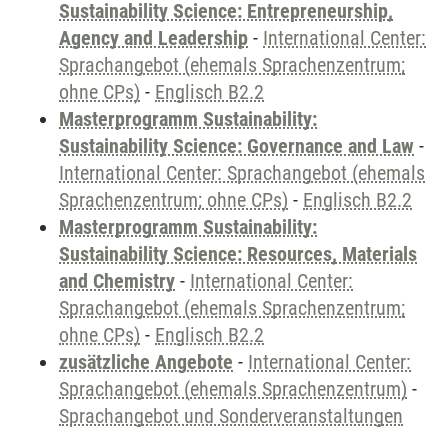
Sustainability Science: Entrepreneurship,
Agency and Leadership
-
International Center:
Sprachangebot (ehemals Sprachenzentrum;
ohne CPs)
-
Englisch B2.2
Masterprogramm Sustainability:
Sustainability Science: Governance and Law
-
International Center: Sprachangebot (ehemals
Sprachenzentrum; ohne CPs)
-
Englisch B2.2
Masterprogramm Sustainability:
Sustainability Science: Resources, Materials
and Chemistry
-
International Center:
Sprachangebot (ehemals Sprachenzentrum;
ohne CPs)
-
Englisch B2.2
zusätzliche Angebote
-
International Center:
Sprachangebot (ehemals Sprachenzentrum)
-
Sprachangebot und Sonderveranstaltungen