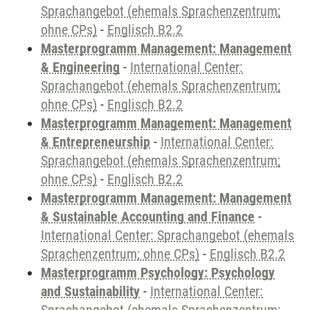
Sprachangebot (ehemals Sprachenzentrum;
ohne CPs)
-
Englisch B2.2
Masterprogramm Management: Management
& Engineering
-
International Center:
Sprachangebot (ehemals Sprachenzentrum;
ohne CPs)
-
Englisch B2.2
Masterprogramm Management: Management
& Entrepreneurship
-
International Center:
Sprachangebot (ehemals Sprachenzentrum;
ohne CPs)
-
Englisch B2.2
Masterprogramm Management: Management
& Sustainable Accounting and Finance
-
International Center: Sprachangebot (ehemals
Sprachenzentrum; ohne CPs)
-
Englisch B2.2
Masterprogramm Psychology: Psychology
and Sustainability
-
International Center: