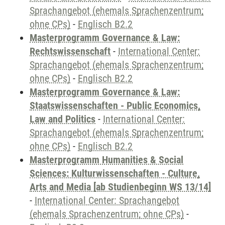
Sprachangebot (ehemals Sprachenzentrum;
ohne CPs)
-
Englisch B2.2
Masterprogramm Governance & Law:
Rechtswissenschaft
-
International Center:
Sprachangebot (ehemals Sprachenzentrum;
ohne CPs)
-
Englisch B2.2
Masterprogramm Governance & Law:
Staatswissenschaften - Public Economics,
Law and Politics
-
International Center:
Sprachangebot (ehemals Sprachenzentrum;
ohne CPs)
-
Englisch B2.2
Masterprogramm Humanities & Social
Sciences: Kulturwissenschaften - Culture,
Arts and Media [ab Studienbeginn WS 13/14]
-
International Center: Sprachangebot
(ehemals Sprachenzentrum; ohne CPs)
-