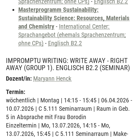
Sprachenzentrum; ohne CPs)
-
Englisch B2.2
Masterprogramm Sustainability:
Sustainability Science: Resources, Materials
and Chemistry
-
International Center:
Sprachangebot (ehemals Sprachenzentrum;
ohne CPs)
-
Englisch B2.2
IMPROMPTU WRITING: WRITE AWAY - RIGHT
AWAY (GROUP 1). ENGLISCH B2.2
(SEMINAR)
Dozent/in:
Maryann Henck
Termin:
wöchentlich | Montag | 14:15 - 15:45 | 06.04.2026 -
10.07.2026 | C 5.111 Seminarraum | Raum in Geb.
5 in Absprache mit Frau Borodin
Einzeltermin | Mo, 13.07.2026, 14:15 - Mo,
13.07.2026, 15:45 | C 5.111 Seminarraum | Make-