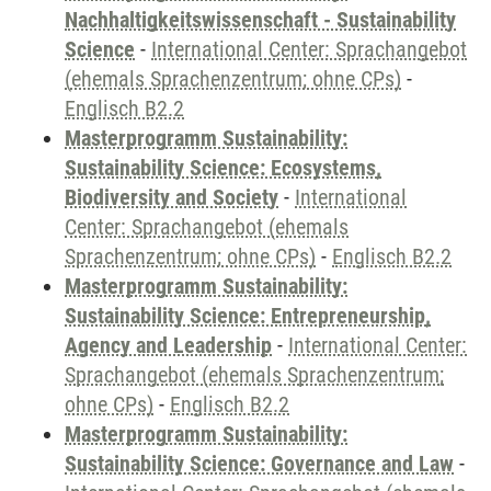
Nachhaltigkeitswissenschaft - Sustainability
Science
-
International Center: Sprachangebot
(ehemals Sprachenzentrum; ohne CPs)
-
Englisch B2.2
Masterprogramm Sustainability:
Sustainability Science: Ecosystems,
Biodiversity and Society
-
International
Center: Sprachangebot (ehemals
Sprachenzentrum; ohne CPs)
-
Englisch B2.2
Masterprogramm Sustainability:
Sustainability Science: Entrepreneurship,
Agency and Leadership
-
International Center:
Sprachangebot (ehemals Sprachenzentrum;
ohne CPs)
-
Englisch B2.2
Masterprogramm Sustainability:
Sustainability Science: Governance and Law
-