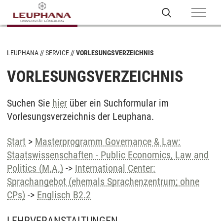
LEUPHANA
SERVICE
VORLESUNGSVERZEICHNIS
VORLESUNGSVERZEICHNIS
Suchen Sie
hier
über ein Suchformular im
Vorlesungsverzeichnis der Leuphana.
Start
>
Masterprogramm Governance & Law:
Staatswissenschaften - Public Economics, Law and
Politics (M.A.)
->
International Center:
Sprachangebot (ehemals Sprachenzentrum; ohne
CPs)
->
Englisch B2.2
LEHRVERANSTALTUNGEN