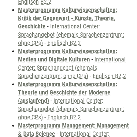
Englisch B2.2
Masterprogramm Kulturwissenschaften:
Kritik der Gegenwart - Künste, Theorie,
Geschichte
-
International Center:
Sprachangebot (ehemals Sprachenzentrum;
ohne CPs)
-
Englisch B2.2
Masterprogramm Kulturwissenschaften:
Medien und Digitale Kulturen
-
International
Center: Sprachangebot (ehemals
Sprachenzentrum; ohne CPs)
-
Englisch B2.2
Masterprogramm Kulturwissenschaften:
Theorie und Geschichte der Moderne
(auslaufend)
-
International Center:
Sprachangebot (ehemals Sprachenzentrum;
ohne CPs)
-
Englisch B2.2
Masterprogramm Management: Management
& Data Science
-
International Center: