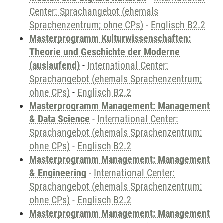
Center: Sprachangebot (ehemals
Sprachenzentrum; ohne CPs)
-
Englisch B2.2
Masterprogramm Kulturwissenschaften:
Theorie und Geschichte der Moderne
(auslaufend)
-
International Center:
Sprachangebot (ehemals Sprachenzentrum;
ohne CPs)
-
Englisch B2.2
Masterprogramm Management: Management
& Data Science
-
International Center:
Sprachangebot (ehemals Sprachenzentrum;
ohne CPs)
-
Englisch B2.2
Masterprogramm Management: Management
& Engineering
-
International Center:
Sprachangebot (ehemals Sprachenzentrum;
ohne CPs)
-
Englisch B2.2
Masterprogramm Management: Management