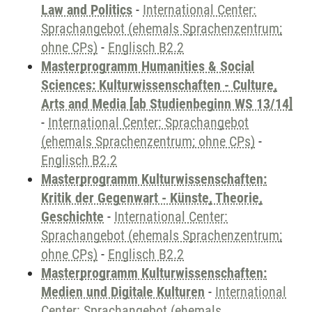
Law and Politics
-
International Center:
Sprachangebot (ehemals Sprachenzentrum;
ohne CPs)
-
Englisch B2.2
Masterprogramm Humanities & Social
Sciences: Kulturwissenschaften - Culture,
Arts and Media [ab Studienbeginn WS 13/14]
-
International Center: Sprachangebot
(ehemals Sprachenzentrum; ohne CPs)
-
Englisch B2.2
Masterprogramm Kulturwissenschaften:
Kritik der Gegenwart - Künste, Theorie,
Geschichte
-
International Center:
Sprachangebot (ehemals Sprachenzentrum;
ohne CPs)
-
Englisch B2.2
Masterprogramm Kulturwissenschaften:
Medien und Digitale Kulturen
-
International
Center: Sprachangebot (ehemals