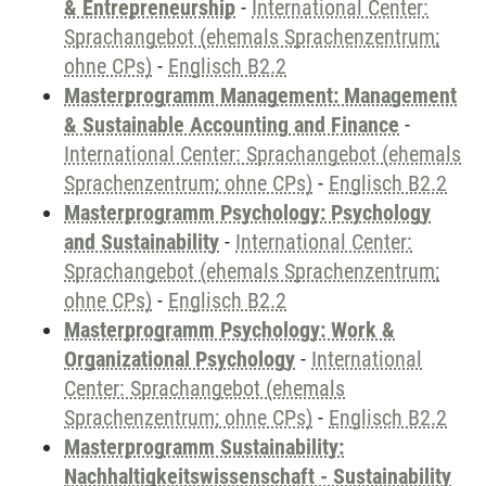
& Entrepreneurship
-
International Center:
Sprachangebot (ehemals Sprachenzentrum;
ohne CPs)
-
Englisch B2.2
Masterprogramm Management: Management
& Sustainable Accounting and Finance
-
International Center: Sprachangebot (ehemals
Sprachenzentrum; ohne CPs)
-
Englisch B2.2
Masterprogramm Psychology: Psychology
and Sustainability
-
International Center:
Sprachangebot (ehemals Sprachenzentrum;
ohne CPs)
-
Englisch B2.2
Masterprogramm Psychology: Work &
Organizational Psychology
-
International
Center: Sprachangebot (ehemals
Sprachenzentrum; ohne CPs)
-
Englisch B2.2
Masterprogramm Sustainability:
Nachhaltigkeitswissenschaft - Sustainability