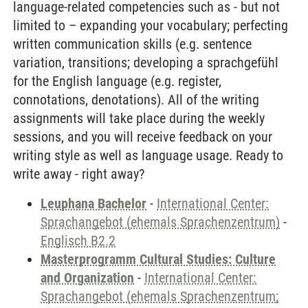
language-related competencies such as - but not
limited to – expanding your vocabulary; perfecting
written communication skills (e.g. sentence
variation, transitions; developing a sprachgefühl
for the English language (e.g. register,
connotations, denotations). All of the writing
assignments will take place during the weekly
sessions, and you will receive feedback on your
writing style as well as language usage. Ready to
write away - right away?
Leuphana Bachelor
-
International Center:
Sprachangebot (ehemals Sprachenzentrum)
-
Englisch B2.2
Masterprogramm Cultural Studies: Culture
and Organization
-
International Center:
Sprachangebot (ehemals Sprachenzentrum;