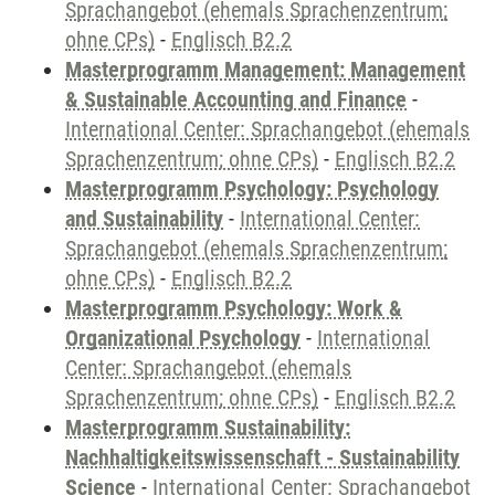
Sprachangebot (ehemals Sprachenzentrum;
ohne CPs)
-
Englisch B2.2
Masterprogramm Management: Management
& Sustainable Accounting and Finance
-
International Center: Sprachangebot (ehemals
Sprachenzentrum; ohne CPs)
-
Englisch B2.2
Masterprogramm Psychology: Psychology
and Sustainability
-
International Center:
Sprachangebot (ehemals Sprachenzentrum;
ohne CPs)
-
Englisch B2.2
Masterprogramm Psychology: Work &
Organizational Psychology
-
International
Center: Sprachangebot (ehemals
Sprachenzentrum; ohne CPs)
-
Englisch B2.2
Masterprogramm Sustainability:
Nachhaltigkeitswissenschaft - Sustainability
Science
-
International Center: Sprachangebot