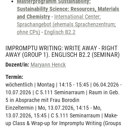
Masterprogramm Sustainability:
Sustainability Science: Resources, Materials
and Chemistry
-
International Center:
Sprachangebot (ehemals Sprachenzentrum;
ohne CPs)
-
Englisch B2.2
IMPROMPTU WRITING: WRITE AWAY - RIGHT
AWAY (GROUP 1). ENGLISCH B2.2
(SEMINAR)
Dozent/in:
Maryann Henck
Termin:
wöchentlich | Montag | 14:15 - 15:45 | 06.04.2026 -
10.07.2026 | C 5.111 Seminarraum | Raum in Geb.
5 in Absprache mit Frau Borodin
Einzeltermin | Mo, 13.07.2026, 14:15 - Mo,
13.07.2026, 15:45 | C 5.111 Seminarraum | Make-
up Class & Wrap-up for Impromptu Writing (Groups