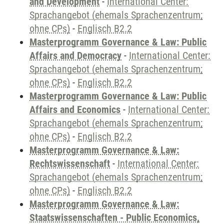
and Development
-
International Center:
Sprachangebot (ehemals Sprachenzentrum;
ohne CPs)
-
Englisch B2.2
Masterprogramm Governance & Law: Public
Affairs and Democracy
-
International Center:
Sprachangebot (ehemals Sprachenzentrum;
ohne CPs)
-
Englisch B2.2
Masterprogramm Governance & Law: Public
Affairs and Economics
-
International Center:
Sprachangebot (ehemals Sprachenzentrum;
ohne CPs)
-
Englisch B2.2
Masterprogramm Governance & Law:
Rechtswissenschaft
-
International Center:
Sprachangebot (ehemals Sprachenzentrum;
ohne CPs)
-
Englisch B2.2
Masterprogramm Governance & Law:
Staatswissenschaften - Public Economics,