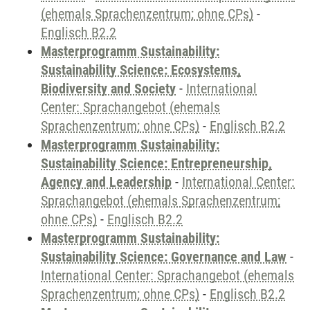
(ehemals Sprachenzentrum; ohne CPs)
-
Englisch B2.2
Masterprogramm Sustainability:
Sustainability Science: Ecosystems,
Biodiversity and Society
-
International
Center: Sprachangebot (ehemals
Sprachenzentrum; ohne CPs)
-
Englisch B2.2
Masterprogramm Sustainability:
Sustainability Science: Entrepreneurship,
Agency and Leadership
-
International Center:
Sprachangebot (ehemals Sprachenzentrum;
ohne CPs)
-
Englisch B2.2
Masterprogramm Sustainability:
Sustainability Science: Governance and Law
-
International Center: Sprachangebot (ehemals
Sprachenzentrum; ohne CPs)
-
Englisch B2.2