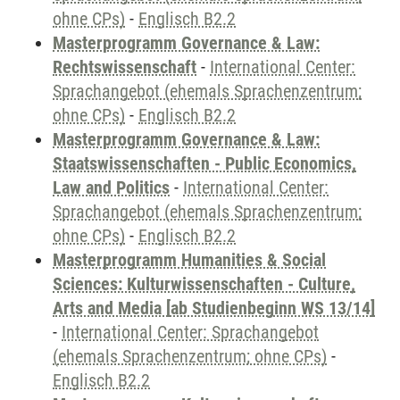
ohne CPs)
-
Englisch B2.2
Masterprogramm Governance & Law:
Rechtswissenschaft
-
International Center:
Sprachangebot (ehemals Sprachenzentrum;
ohne CPs)
-
Englisch B2.2
Masterprogramm Governance & Law:
Staatswissenschaften - Public Economics,
Law and Politics
-
International Center:
Sprachangebot (ehemals Sprachenzentrum;
ohne CPs)
-
Englisch B2.2
Masterprogramm Humanities & Social
Sciences: Kulturwissenschaften - Culture,
Arts and Media [ab Studienbeginn WS 13/14]
-
International Center: Sprachangebot
(ehemals Sprachenzentrum; ohne CPs)
-
Englisch B2.2