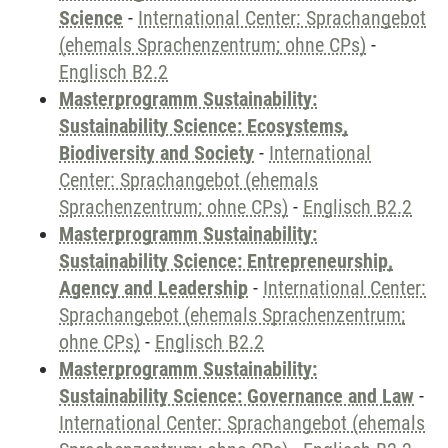
Science
-
International Center: Sprachangebot
(ehemals Sprachenzentrum; ohne CPs)
-
Englisch B2.2
Masterprogramm Sustainability:
Sustainability Science: Ecosystems,
Biodiversity and Society
-
International
Center: Sprachangebot (ehemals
Sprachenzentrum; ohne CPs)
-
Englisch B2.2
Masterprogramm Sustainability:
Sustainability Science: Entrepreneurship,
Agency and Leadership
-
International Center:
Sprachangebot (ehemals Sprachenzentrum;
ohne CPs)
-
Englisch B2.2
Masterprogramm Sustainability:
Sustainability Science: Governance and Law
-
International Center: Sprachangebot (ehemals