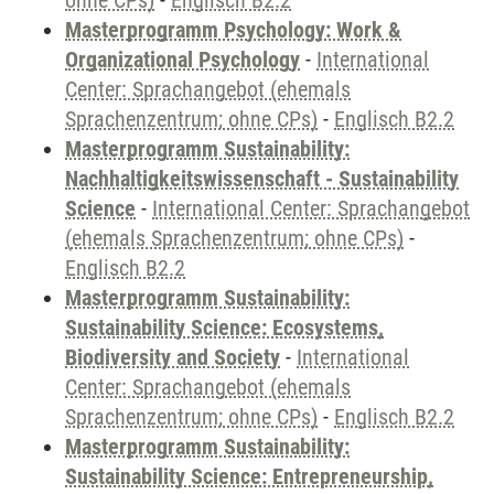
ohne CPs)
-
Englisch B2.2
Masterprogramm Psychology: Work &
Organizational Psychology
-
International
Center: Sprachangebot (ehemals
Sprachenzentrum; ohne CPs)
-
Englisch B2.2
Masterprogramm Sustainability:
Nachhaltigkeitswissenschaft - Sustainability
Science
-
International Center: Sprachangebot
(ehemals Sprachenzentrum; ohne CPs)
-
Englisch B2.2
Masterprogramm Sustainability:
Sustainability Science: Ecosystems,
Biodiversity and Society
-
International
Center: Sprachangebot (ehemals
Sprachenzentrum; ohne CPs)
-
Englisch B2.2
Masterprogramm Sustainability:
Sustainability Science: Entrepreneurship,