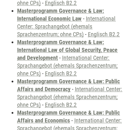
ohne CPs)
-
Englisch B2.2
Masterprogramm Governance & Law:
International Economic Law
-
International
Center: Sprachangebot (ehemals
Sprachenzentrum; ohne CPs)
-
Englisch B2.2
Masterprogramm Governance & Law:
International Law of Global Security, Peace
and Development
-
International Center:
Sprachangebot (ehemals Sprachenzentrum;
ohne CPs)
-
Englisch B2.2
Masterprogramm Governance & Law: Public
Affairs and Democracy
-
International Center:
Sprachangebot (ehemals Sprachenzentrum;
ohne CPs)
-
Englisch B2.2
Masterprogramm Governance & Law: Public
Affairs and Economics
-
International Center:
Sprachangebot (ehemals Sprachenzentrum;