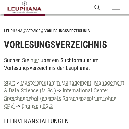
LEUPHANA
SERVICE
VORLESUNGSVERZEICHNIS
VORLESUNGSVERZEICHNIS
Suchen Sie
hier
über ein Suchformular im
Vorlesungsverzeichnis der Leuphana.
Start
>
Masterprogramm Management: Management
& Data Science (M.Sc.)
->
International Center:
Sprachangebot (ehemals Sprachenzentrum; ohne
CPs)
->
Englisch B2.2
LEHRVERANSTALTUNGEN