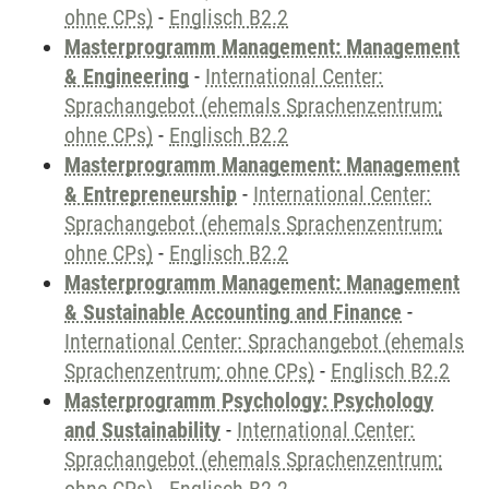
ohne CPs)
-
Englisch B2.2
Masterprogramm Management: Management
& Engineering
-
International Center:
Sprachangebot (ehemals Sprachenzentrum;
ohne CPs)
-
Englisch B2.2
Masterprogramm Management: Management
& Entrepreneurship
-
International Center:
Sprachangebot (ehemals Sprachenzentrum;
ohne CPs)
-
Englisch B2.2
Masterprogramm Management: Management
& Sustainable Accounting and Finance
-
International Center: Sprachangebot (ehemals
Sprachenzentrum; ohne CPs)
-
Englisch B2.2
Masterprogramm Psychology: Psychology
and Sustainability
-
International Center:
Sprachangebot (ehemals Sprachenzentrum;