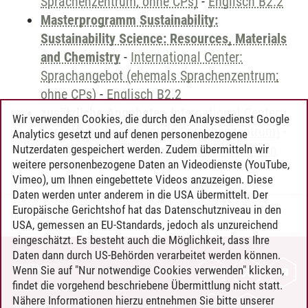
Sprachenzentrum; ohne CPs)
-
Englisch B2.2
Masterprogramm Sustainability:
Sustainability Science: Resources, Materials
and Chemistry
-
International Center:
Sprachangebot (ehemals Sprachenzentrum;
ohne CPs)
-
Englisch B2.2
zusätzliche Angebote
-
International Center:
Wir verwenden Cookies, die durch den Analysedienst Google
Sprachangebot (ehemals Sprachenzentrum)
-
Analytics gesetzt und auf denen personenbezogene
Sprachangebot und Sonderveranstaltungen
Nutzerdaten gespeichert werden. Zudem übermitteln wir
weitere personenbezogene Daten an Videodienste (YouTube,
Vimeo), um Ihnen eingebettete Videos anzuzeigen. Diese
Daten werden unter anderem in die USA übermittelt. Der
Europäische Gerichtshof hat das Datenschutzniveau in den
Timo Leder
/
30.06.2024
USA, gemessen an EU-Standards, jedoch als unzureichend
eingeschätzt. Es besteht auch die Möglichkeit, dass Ihre
Daten dann durch US-Behörden verarbeitet werden können.
KONTAKT
Wenn Sie auf "Nur notwendige Cookies verwenden" klicken,
findet die vorgehend beschriebene Übermittlung nicht statt.
LEUPHANA ALS ARBEITGEBER
Nähere Informationen hierzu entnehmen Sie bitte unserer
INTRANET