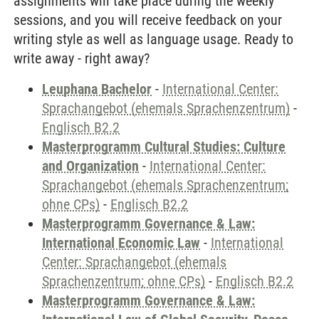
assignments will take place during the weekly
sessions, and you will receive feedback on your
writing style as well as language usage. Ready to
write away - right away?
Leuphana Bachelor
-
International Center:
Sprachangebot (ehemals Sprachenzentrum)
-
Englisch B2.2
Masterprogramm Cultural Studies: Culture
and Organization
-
International Center:
Sprachangebot (ehemals Sprachenzentrum;
ohne CPs)
-
Englisch B2.2
Masterprogramm Governance & Law:
International Economic Law
-
International
Center: Sprachangebot (ehemals
Sprachenzentrum; ohne CPs)
-
Englisch B2.2
Masterprogramm Governance & Law: