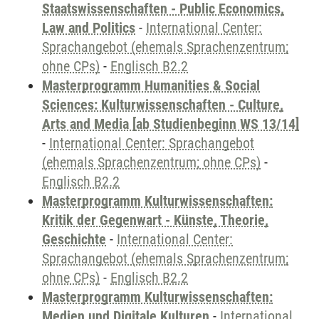
Staatswissenschaften - Public Economics,
Law and Politics
-
International Center:
Sprachangebot (ehemals Sprachenzentrum;
ohne CPs)
-
Englisch B2.2
Masterprogramm Humanities & Social
Sciences: Kulturwissenschaften - Culture,
Arts and Media [ab Studienbeginn WS 13/14]
-
International Center: Sprachangebot
(ehemals Sprachenzentrum; ohne CPs)
-
Englisch B2.2
Masterprogramm Kulturwissenschaften:
Kritik der Gegenwart - Künste, Theorie,
Geschichte
-
International Center:
Sprachangebot (ehemals Sprachenzentrum;
ohne CPs)
-
Englisch B2.2
Masterprogramm Kulturwissenschaften:
Medien und Digitale Kulturen
-
International