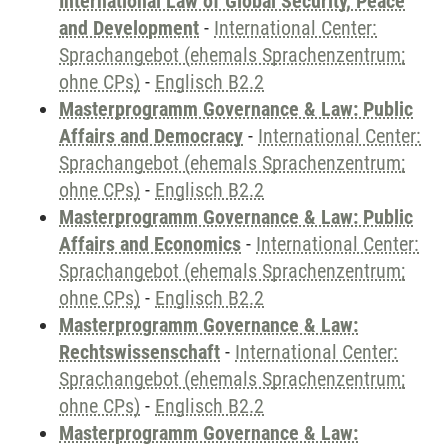
International Law of Global Security, Peace
and Development
-
International Center:
Sprachangebot (ehemals Sprachenzentrum;
ohne CPs)
-
Englisch B2.2
Masterprogramm Governance & Law: Public
Affairs and Democracy
-
International Center:
Sprachangebot (ehemals Sprachenzentrum;
ohne CPs)
-
Englisch B2.2
Masterprogramm Governance & Law: Public
Affairs and Economics
-
International Center:
Sprachangebot (ehemals Sprachenzentrum;
ohne CPs)
-
Englisch B2.2
Masterprogramm Governance & Law:
Rechtswissenschaft
-
International Center:
Sprachangebot (ehemals Sprachenzentrum;
ohne CPs)
-
Englisch B2.2
Masterprogramm Governance & Law: