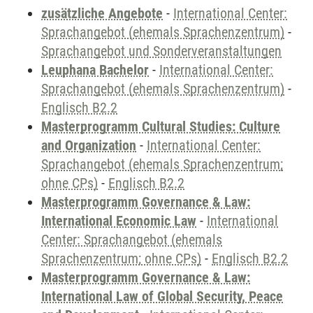
zusätzliche Angebote
-
International Center:
Sprachangebot (ehemals Sprachenzentrum)
-
Sprachangebot und Sonderveranstaltungen
Leuphana Bachelor
-
International Center:
Sprachangebot (ehemals Sprachenzentrum)
-
Englisch B2.2
Masterprogramm Cultural Studies: Culture
and Organization
-
International Center:
Sprachangebot (ehemals Sprachenzentrum;
ohne CPs)
-
Englisch B2.2
Masterprogramm Governance & Law:
International Economic Law
-
International
Center: Sprachangebot (ehemals
Sprachenzentrum; ohne CPs)
-
Englisch B2.2
Masterprogramm Governance & Law:
International Law of Global Security, Peace