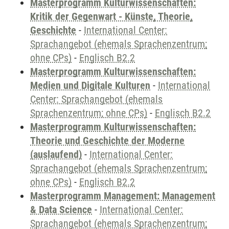
Masterprogramm Kulturwissenschaften:
Kritik der Gegenwart - Künste, Theorie,
Geschichte
-
International Center:
Sprachangebot (ehemals Sprachenzentrum;
ohne CPs)
-
Englisch B2.2
Masterprogramm Kulturwissenschaften:
Medien und Digitale Kulturen
-
International
Center: Sprachangebot (ehemals
Sprachenzentrum; ohne CPs)
-
Englisch B2.2
Masterprogramm Kulturwissenschaften:
Theorie und Geschichte der Moderne
(auslaufend)
-
International Center:
Sprachangebot (ehemals Sprachenzentrum;
ohne CPs)
-
Englisch B2.2
Masterprogramm Management: Management
& Data Science
-
International Center:
Sprachangebot (ehemals Sprachenzentrum;