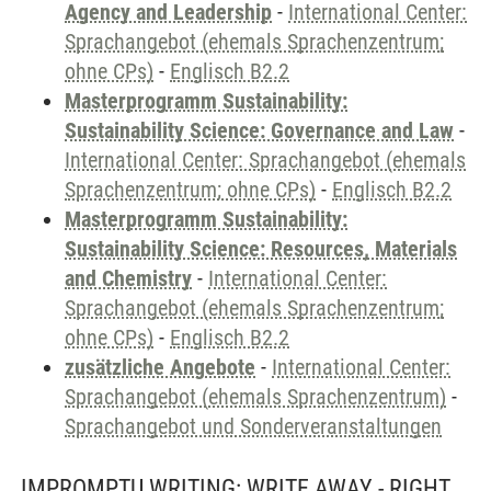
Agency and Leadership
-
International Center:
Sprachangebot (ehemals Sprachenzentrum;
ohne CPs)
-
Englisch B2.2
Masterprogramm Sustainability:
Sustainability Science: Governance and Law
-
International Center: Sprachangebot (ehemals
Sprachenzentrum; ohne CPs)
-
Englisch B2.2
Masterprogramm Sustainability:
Sustainability Science: Resources, Materials
and Chemistry
-
International Center:
Sprachangebot (ehemals Sprachenzentrum;
ohne CPs)
-
Englisch B2.2
zusätzliche Angebote
-
International Center:
Sprachangebot (ehemals Sprachenzentrum)
-
Sprachangebot und Sonderveranstaltungen
IMPROMPTU WRITING: WRITE AWAY - RIGHT