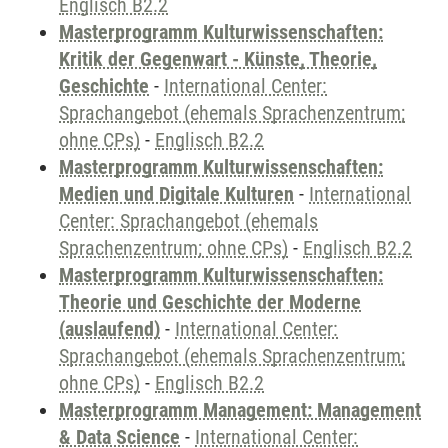
Englisch B2.2
Masterprogramm Kulturwissenschaften:
Kritik der Gegenwart - Künste, Theorie,
Geschichte
-
International Center:
Sprachangebot (ehemals Sprachenzentrum;
ohne CPs)
-
Englisch B2.2
Masterprogramm Kulturwissenschaften:
Medien und Digitale Kulturen
-
International
Center: Sprachangebot (ehemals
Sprachenzentrum; ohne CPs)
-
Englisch B2.2
Masterprogramm Kulturwissenschaften:
Theorie und Geschichte der Moderne
(auslaufend)
-
International Center:
Sprachangebot (ehemals Sprachenzentrum;
ohne CPs)
-
Englisch B2.2
Masterprogramm Management: Management
& Data Science
-
International Center: