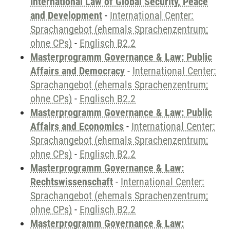
International Law of Global Security, Peace
and Development
-
International Center:
Sprachangebot (ehemals Sprachenzentrum;
ohne CPs)
-
Englisch B2.2
Masterprogramm Governance & Law: Public
Affairs and Democracy
-
International Center:
Sprachangebot (ehemals Sprachenzentrum;
ohne CPs)
-
Englisch B2.2
Masterprogramm Governance & Law: Public
Affairs and Economics
-
International Center:
Sprachangebot (ehemals Sprachenzentrum;
ohne CPs)
-
Englisch B2.2
Masterprogramm Governance & Law:
Rechtswissenschaft
-
International Center:
Sprachangebot (ehemals Sprachenzentrum;
ohne CPs)
-
Englisch B2.2
Masterprogramm Governance & Law: