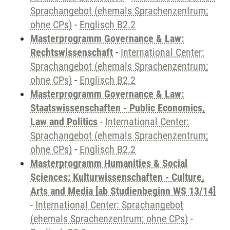
Sprachangebot (ehemals Sprachenzentrum;
ohne CPs)
-
Englisch B2.2
Masterprogramm Governance & Law:
Rechtswissenschaft
-
International Center:
Sprachangebot (ehemals Sprachenzentrum;
ohne CPs)
-
Englisch B2.2
Masterprogramm Governance & Law:
Staatswissenschaften - Public Economics,
Law and Politics
-
International Center:
Sprachangebot (ehemals Sprachenzentrum;
ohne CPs)
-
Englisch B2.2
Masterprogramm Humanities & Social
Sciences: Kulturwissenschaften - Culture,
Arts and Media [ab Studienbeginn WS 13/14]
-
International Center: Sprachangebot
(ehemals Sprachenzentrum; ohne CPs)
-