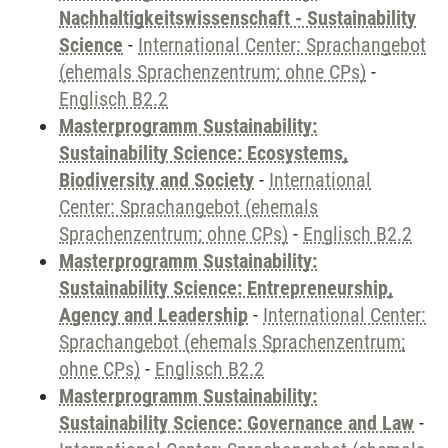
Nachhaltigkeitswissenschaft - Sustainability
Science
-
International Center: Sprachangebot
(ehemals Sprachenzentrum; ohne CPs)
-
Englisch B2.2
Masterprogramm Sustainability:
Sustainability Science: Ecosystems,
Biodiversity and Society
-
International
Center: Sprachangebot (ehemals
Sprachenzentrum; ohne CPs)
-
Englisch B2.2
Masterprogramm Sustainability:
Sustainability Science: Entrepreneurship,
Agency and Leadership
-
International Center:
Sprachangebot (ehemals Sprachenzentrum;
ohne CPs)
-
Englisch B2.2
Masterprogramm Sustainability:
Sustainability Science: Governance and Law
-