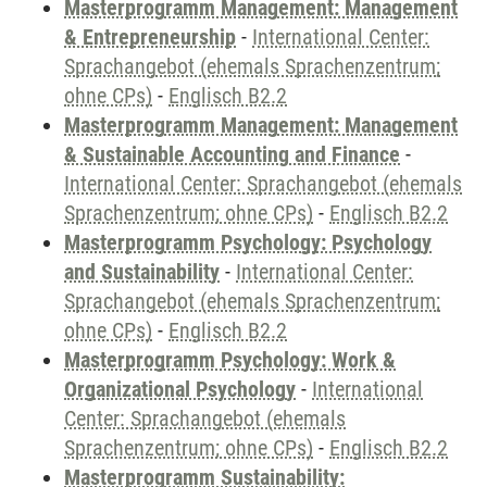
Masterprogramm Management: Management
& Entrepreneurship
-
International Center:
Sprachangebot (ehemals Sprachenzentrum;
ohne CPs)
-
Englisch B2.2
Masterprogramm Management: Management
& Sustainable Accounting and Finance
-
International Center: Sprachangebot (ehemals
Sprachenzentrum; ohne CPs)
-
Englisch B2.2
Masterprogramm Psychology: Psychology
and Sustainability
-
International Center:
Sprachangebot (ehemals Sprachenzentrum;
ohne CPs)
-
Englisch B2.2
Masterprogramm Psychology: Work &
Organizational Psychology
-
International
Center: Sprachangebot (ehemals
Sprachenzentrum; ohne CPs)
-
Englisch B2.2
Masterprogramm Sustainability: