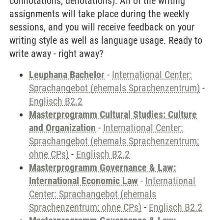
connotations, denotations). All of the writing
assignments will take place during the weekly
sessions, and you will receive feedback on your
writing style as well as language usage. Ready to
write away - right away?
Leuphana Bachelor
-
International Center:
Sprachangebot (ehemals Sprachenzentrum)
-
Englisch B2.2
Masterprogramm Cultural Studies: Culture
and Organization
-
International Center:
Sprachangebot (ehemals Sprachenzentrum;
ohne CPs)
-
Englisch B2.2
Masterprogramm Governance & Law:
International Economic Law
-
International
Center: Sprachangebot (ehemals
Sprachenzentrum; ohne CPs)
-
Englisch B2.2