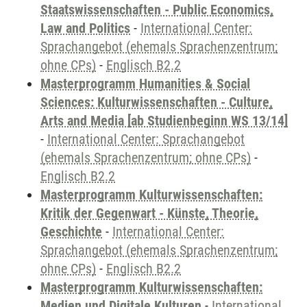
Staatswissenschaften - Public Economics,
Law and Politics
-
International Center:
Sprachangebot (ehemals Sprachenzentrum;
ohne CPs)
-
Englisch B2.2
Masterprogramm Humanities & Social
Sciences: Kulturwissenschaften - Culture,
Arts and Media [ab Studienbeginn WS 13/14]
-
International Center: Sprachangebot
(ehemals Sprachenzentrum; ohne CPs)
-
Englisch B2.2
Masterprogramm Kulturwissenschaften:
Kritik der Gegenwart - Künste, Theorie,
Geschichte
-
International Center:
Sprachangebot (ehemals Sprachenzentrum;
ohne CPs)
-
Englisch B2.2
Masterprogramm Kulturwissenschaften:
Medien und Digitale Kulturen
-
International