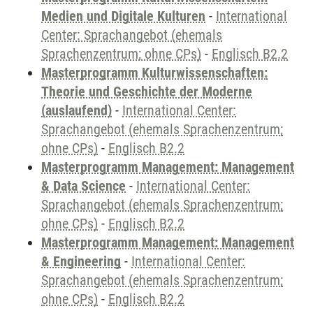
Medien und Digitale Kulturen
-
International
Center: Sprachangebot (ehemals
Sprachenzentrum; ohne CPs)
-
Englisch B2.2
Masterprogramm Kulturwissenschaften:
Theorie und Geschichte der Moderne
(auslaufend)
-
International Center:
Sprachangebot (ehemals Sprachenzentrum;
ohne CPs)
-
Englisch B2.2
Masterprogramm Management: Management
& Data Science
-
International Center:
Sprachangebot (ehemals Sprachenzentrum;
ohne CPs)
-
Englisch B2.2
Masterprogramm Management: Management
& Engineering
-
International Center:
Sprachangebot (ehemals Sprachenzentrum;
ohne CPs)
-
Englisch B2.2