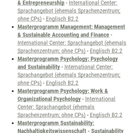
& Entrepreneurship
-
International Center:
Sprachangebot (ehemals Sprachenzentrum;
ohne CPs)
-
Englisch B2.2
Masterprogramm Management: Management
& Sustainable Accounting and Finance
-
International Center: Sprachangebot (ehemals
Sprachenzentrum; ohne CPs)
-
Englisch B2.2
Masterprogramm Psychology: Psychology
and Sustainability
-
International Center:
Sprachangebot (ehemals Sprachenzentrum;
ohne CPs)
-
Englisch B2.2
Masterprogramm Psychology: Work &
Organizational Psychology
-
International
Center: Sprachangebot (ehemals
Sprachenzentrum; ohne CPs)
-
Englisch B2.2
Masterprogramm Sustainability:
Nachhaltigkeitswissenschaft - Sustainability