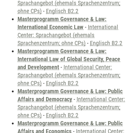
Sprachangebot (ehemals Sprachenzentrum;
ohne CPs)
-
Englisch B2.2
Masterprogramm Governance & Law:
International Economic Law
-
International
Center: Sprachangebot (ehemals
Sprachenzentrum; ohne CPs)
-
Englisch B2.2
Masterprogramm Governance & Law:
International Law of Global Security, Peace
and Development
-
International Center:
Sprachangebot (ehemals Sprachenzentrum;
ohne CPs)
-
Englisch B2.2
Masterprogramm Governance & Law: Public
Affairs and Democracy
-
International Center:
Sprachangebot (ehemals Sprachenzentrum;
ohne CPs)
-
Englisch B2.2
Masterprogramm Governance & Law: Public
Affairs and Economics
-
International Center: