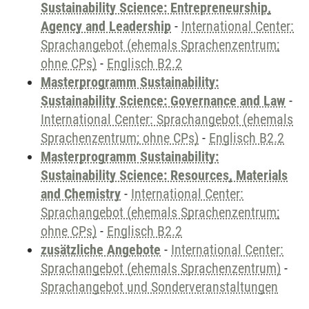
Sustainability Science: Entrepreneurship,
Agency and Leadership
-
International Center:
Sprachangebot (ehemals Sprachenzentrum;
ohne CPs)
-
Englisch B2.2
Masterprogramm Sustainability:
Sustainability Science: Governance and Law
-
International Center: Sprachangebot (ehemals
Sprachenzentrum; ohne CPs)
-
Englisch B2.2
Masterprogramm Sustainability:
Sustainability Science: Resources, Materials
and Chemistry
-
International Center:
Sprachangebot (ehemals Sprachenzentrum;
ohne CPs)
-
Englisch B2.2
zusätzliche Angebote
-
International Center:
Sprachangebot (ehemals Sprachenzentrum)
-
Sprachangebot und Sonderveranstaltungen