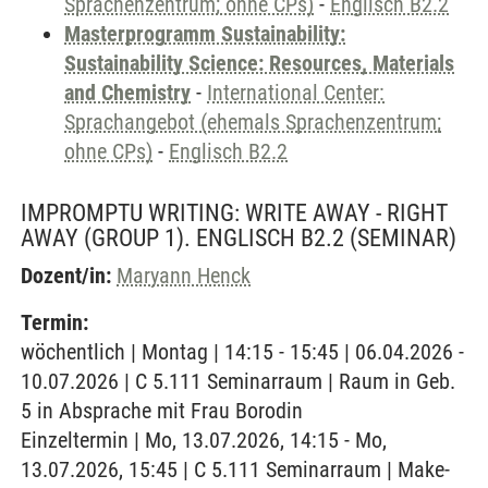
Sprachenzentrum; ohne CPs)
-
Englisch B2.2
Masterprogramm Sustainability:
Sustainability Science: Resources, Materials
and Chemistry
-
International Center:
Sprachangebot (ehemals Sprachenzentrum;
ohne CPs)
-
Englisch B2.2
IMPROMPTU WRITING: WRITE AWAY - RIGHT
AWAY (GROUP 1). ENGLISCH B2.2
(SEMINAR)
Dozent/in:
Maryann Henck
Termin:
wöchentlich | Montag | 14:15 - 15:45 | 06.04.2026 -
10.07.2026 | C 5.111 Seminarraum | Raum in Geb.
5 in Absprache mit Frau Borodin
Einzeltermin | Mo, 13.07.2026, 14:15 - Mo,
13.07.2026, 15:45 | C 5.111 Seminarraum | Make-