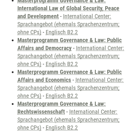
Masterprogramm Governance & Law:
International Law of Global Security, Peace
and Development
-
International Center:
Sprachangebot (ehemals Sprachenzentrum;
ohne CPs)
-
Englisch B2.2
Masterprogramm Governance & Law: Public
Affairs and Democracy
-
International Center:
Sprachangebot (ehemals Sprachenzentrum;
ohne CPs)
-
Englisch B2.2
Masterprogramm Governance & Law: Public
Affairs and Economics
-
International Center:
Sprachangebot (ehemals Sprachenzentrum;
ohne CPs)
-
Englisch B2.2
Masterprogramm Governance & Law:
Rechtswissenschaft
-
International Center:
Sprachangebot (ehemals Sprachenzentrum;
ohne CPs)
-
Englisch B2.2