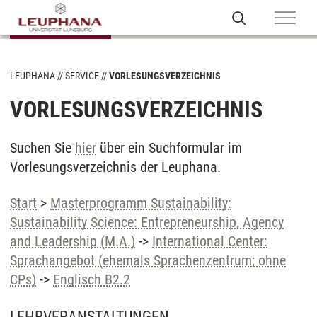
LEUPHANA
SERVICE
VORLESUNGSVERZEICHNIS
VORLESUNGSVERZEICHNIS
Suchen Sie
hier
über ein Suchformular im
Vorlesungsverzeichnis der Leuphana.
Start
>
Masterprogramm Sustainability:
Sustainability Science: Entrepreneurship, Agency
and Leadership (M.A.)
->
International Center:
Sprachangebot (ehemals Sprachenzentrum; ohne
CPs)
->
Englisch B2.2
LEHRVERANSTALTUNGEN