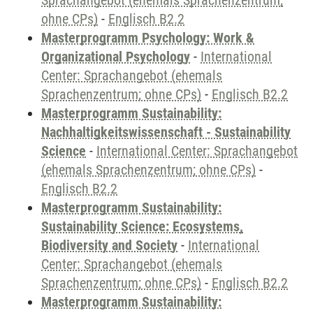
Sprachangebot (ehemals Sprachenzentrum;
ohne CPs)
-
Englisch B2.2
Masterprogramm Psychology: Work &
Organizational Psychology
-
International
Center: Sprachangebot (ehemals
Sprachenzentrum; ohne CPs)
-
Englisch B2.2
Masterprogramm Sustainability:
Nachhaltigkeitswissenschaft - Sustainability
Science
-
International Center: Sprachangebot
(ehemals Sprachenzentrum; ohne CPs)
-
Englisch B2.2
Masterprogramm Sustainability:
Sustainability Science: Ecosystems,
Biodiversity and Society
-
International
Center: Sprachangebot (ehemals
Sprachenzentrum; ohne CPs)
-
Englisch B2.2
Masterprogramm Sustainability: