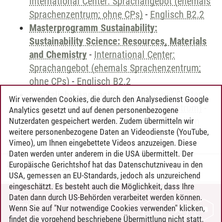
International Center: Sprachangebot (ehemals
Sprachenzentrum; ohne CPs)
-
Englisch B2.2
Masterprogramm Sustainability:
Sustainability Science: Resources, Materials
and Chemistry
-
International Center:
Sprachangebot (ehemals Sprachenzentrum;
ohne CPs)
-
Englisch B2.2
zusätzliche Angebote
-
International Center:
Wir verwenden Cookies, die durch den Analysedienst Google
Sprachangebot (ehemals Sprachenzentrum)
-
Analytics gesetzt und auf denen personenbezogene
Sprachangebot und Sonderveranstaltungen
Nutzerdaten gespeichert werden. Zudem übermitteln wir
weitere personenbezogene Daten an Videodienste (YouTube,
Vimeo), um Ihnen eingebettete Videos anzuzeigen. Diese
Daten werden unter anderem in die USA übermittelt. Der
Europäische Gerichtshof hat das Datenschutzniveau in den
Timo Leder
/
30.06.2024
USA, gemessen an EU-Standards, jedoch als unzureichend
eingeschätzt. Es besteht auch die Möglichkeit, dass Ihre
Daten dann durch US-Behörden verarbeitet werden können.
KONTAKT
Wenn Sie auf "Nur notwendige Cookies verwenden" klicken,
findet die vorgehend beschriebene Übermittlung nicht statt.
LEUPHANA ALS ARBEITGEBER