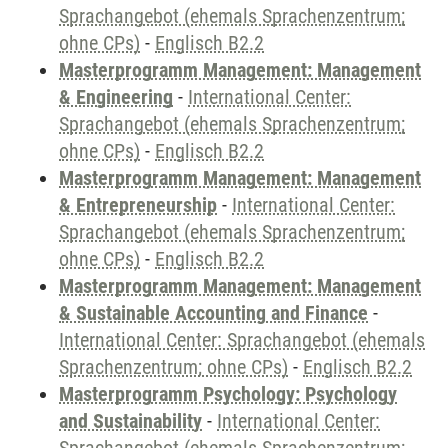
Sprachangebot (ehemals Sprachenzentrum;
ohne CPs)
-
Englisch B2.2
Masterprogramm Management: Management
& Engineering
-
International Center:
Sprachangebot (ehemals Sprachenzentrum;
ohne CPs)
-
Englisch B2.2
Masterprogramm Management: Management
& Entrepreneurship
-
International Center:
Sprachangebot (ehemals Sprachenzentrum;
ohne CPs)
-
Englisch B2.2
Masterprogramm Management: Management
& Sustainable Accounting and Finance
-
International Center: Sprachangebot (ehemals
Sprachenzentrum; ohne CPs)
-
Englisch B2.2
Masterprogramm Psychology: Psychology
and Sustainability
-
International Center: