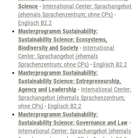
Science
-
International Center: Sprachangebot
(ehemals Sprachenzentrum; ohne CPs)
-
Englisch B2.2
Masterprogramm Sustainability:
Sustainability Science: Ecosystems,
Biodiversity and Society
-
International
Center: Sprachangebot (ehemals
Sprachenzentrum; ohne CPs)
-
Englisch B2.2
Masterprogramm Sustainability:
Sustainability Science: Entrepreneurship,
Agency and Leadership
-
International Center:
Sprachangebot (ehemals Sprachenzentrum;
ohne CPs)
-
Englisch B2.2
Masterprogramm Sustainability:
Sustainability Science: Governance and Law
-
International Center: Sprachangebot (ehemals