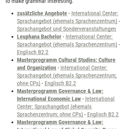
to make grammar interesting.
zusätzliche Angebote
-
International Center:
Sprachangebot (ehemals Sprachenzentrum)
-
Sprachangebot und Sonderveranstaltungen
Leuphana Bachelor
-
International Center:
Sprachangebot (ehemals Sprachenzentrum)
-
Englisch B2.2
Masterprogramm Cultural Studies: Culture
and Organization
-
International Center:
Sprachangebot (ehemals Sprachenzentrum;
ohne CPs)
-
Englisch B2.2
Masterprogramm Governance & Law:
International Economic Law
-
International
Center: Sprachangebot (ehemals
Sprachenzentrum; ohne CPs)
-
Englisch B2.2
Masterprogramm Governance & Law: