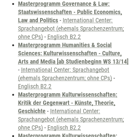
Masterprogramm Governance & Law:
Staatswissenschaften - Public Economics,
Law and Politics
-
International Center:
Sprachangebot (ehemals Sprachenzentrum;
ohne CPs)
-
Englisch B2.2
Masterprogramm Humanities & Social
Sciences: Kulturwissenschaften - Culture,
Arts and Media [ab Studienbeginn WS 13/14]
-
International Center: Sprachangebot
(ehemals Sprachenzentrum; ohne CPs)
-
Englisch B2.2
Masterprogramm Kulturwissenschaften:
Kritik der Gegenwart - Künste, Theorie,
Geschichte
-
International Center:
Sprachangebot (ehemals Sprachenzentrum;
ohne CPs)
-
Englisch B2.2
Masterprogramm Kulturwissenschaften: