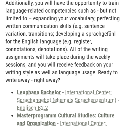
Additionally, you will have the opportunity to train
language-related competencies such as - but not
limited to – expanding your vocabulary; perfecting
written communication skills (e.g. sentence
variation, transitions; developing a sprachgefühl
for the English language (e.g. register,
connotations, denotations). All of the writing
assignments will take place during the weekly
sessions, and you will receive feedback on your
writing style as well as language usage. Ready to
write away - right away?
Leuphana Bachelor
-
International Center:
Sprachangebot (ehemals Sprachenzentrum)
-
Englisch B2.2
Masterprogramm Cultural Studies: Culture
and Organization
-
International Center: