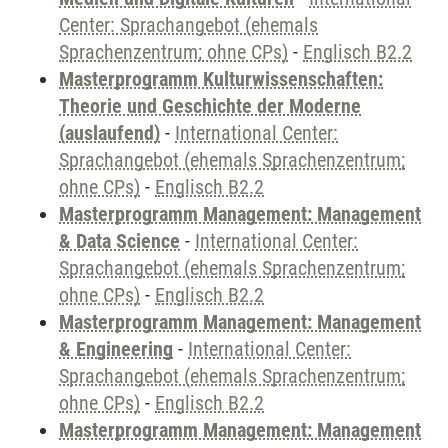
Center: Sprachangebot (ehemals
Sprachenzentrum; ohne CPs)
-
Englisch B2.2
Masterprogramm Kulturwissenschaften:
Theorie und Geschichte der Moderne
(auslaufend)
-
International Center:
Sprachangebot (ehemals Sprachenzentrum;
ohne CPs)
-
Englisch B2.2
Masterprogramm Management: Management
& Data Science
-
International Center:
Sprachangebot (ehemals Sprachenzentrum;
ohne CPs)
-
Englisch B2.2
Masterprogramm Management: Management
& Engineering
-
International Center:
Sprachangebot (ehemals Sprachenzentrum;
ohne CPs)
-
Englisch B2.2
Masterprogramm Management: Management