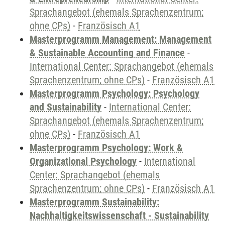
Sprachangebot (ehemals Sprachenzentrum;
ohne CPs)
-
Französisch A1
Masterprogramm Management: Management
& Sustainable Accounting and Finance
-
International Center: Sprachangebot (ehemals
Sprachenzentrum; ohne CPs)
-
Französisch A1
Masterprogramm Psychology: Psychology
and Sustainability
-
International Center:
Sprachangebot (ehemals Sprachenzentrum;
ohne CPs)
-
Französisch A1
Masterprogramm Psychology: Work &
Organizational Psychology
-
International
Center: Sprachangebot (ehemals
Sprachenzentrum; ohne CPs)
-
Französisch A1
Masterprogramm Sustainability:
Nachhaltigkeitswissenschaft - Sustainability