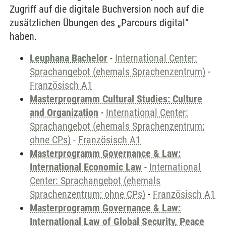
Zugriff auf die digitale Buchversion noch auf die
zusätzlichen Übungen des „Parcours digital“
haben.
Leuphana Bachelor
-
International Center:
Sprachangebot (ehemals Sprachenzentrum)
-
Französisch A1
Masterprogramm Cultural Studies: Culture
and Organization
-
International Center:
Sprachangebot (ehemals Sprachenzentrum;
ohne CPs)
-
Französisch A1
Masterprogramm Governance & Law:
International Economic Law
-
International
Center: Sprachangebot (ehemals
Sprachenzentrum; ohne CPs)
-
Französisch A1
Masterprogramm Governance & Law:
International Law of Global Security, Peace