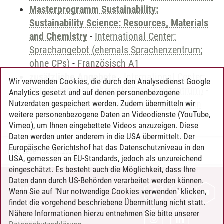
Masterprogramm Sustainability:
Sustainability Science: Resources, Materials
and Chemistry
-
International Center:
Sprachangebot (ehemals Sprachenzentrum;
ohne CPs)
-
Französisch A1
zusätzliche Angebote
-
International Center:
Wir verwenden Cookies, die durch den Analysedienst Google
Sprachangebot (ehemals Sprachenzentrum)
-
Analytics gesetzt und auf denen personenbezogene
Sprachangebot und Sonderveranstaltungen
Nutzerdaten gespeichert werden. Zudem übermitteln wir
weitere personenbezogene Daten an Videodienste (YouTube,
Vimeo), um Ihnen eingebettete Videos anzuzeigen. Diese
Daten werden unter anderem in die USA übermittelt. Der
Europäische Gerichtshof hat das Datenschutzniveau in den
Timo Leder
/
30.06.2024
USA, gemessen an EU-Standards, jedoch als unzureichend
eingeschätzt. Es besteht auch die Möglichkeit, dass Ihre
Daten dann durch US-Behörden verarbeitet werden können.
KONTAKT
Wenn Sie auf "Nur notwendige Cookies verwenden" klicken,
findet die vorgehend beschriebene Übermittlung nicht statt.
LEUPHANA ALS ARBEITGEBER
Nähere Informationen hierzu entnehmen Sie bitte unserer
INTRANET