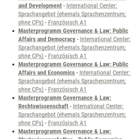
and Development
-
International Center:
Sprachangebot (ehemals Sprachenzentrum;
ohne CPs)
-
Französisch A1
Masterprogramm Governance & Law: Public
Affairs and Democracy
-
International Center:
Sprachangebot (ehemals Sprachenzentrum;
ohne CPs)
-
Französisch A1
Masterprogramm Governance & Law: Public
Affairs and Economics
-
International Center:
Sprachangebot (ehemals Sprachenzentrum;
ohne CPs)
-
Französisch A1
Masterprogramm Governance & Law:
Rechtswissenschaft
-
International Center:
Sprachangebot (ehemals Sprachenzentrum;
ohne CPs)
-
Französisch A1
Masterprogramm Governance & Law: