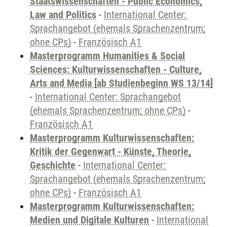
Staatswissenschaften - Public Economics,
Law and Politics
-
International Center:
Sprachangebot (ehemals Sprachenzentrum;
ohne CPs)
-
Französisch A1
Masterprogramm Humanities & Social
Sciences: Kulturwissenschaften - Culture,
Arts and Media [ab Studienbeginn WS 13/14]
-
International Center: Sprachangebot
(ehemals Sprachenzentrum; ohne CPs)
-
Französisch A1
Masterprogramm Kulturwissenschaften:
Kritik der Gegenwart - Künste, Theorie,
Geschichte
-
International Center:
Sprachangebot (ehemals Sprachenzentrum;
ohne CPs)
-
Französisch A1
Masterprogramm Kulturwissenschaften:
Medien und Digitale Kulturen
-
International