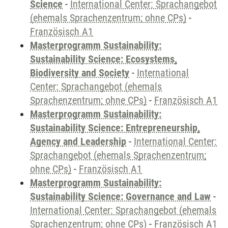
Science
-
International Center: Sprachangebot
(ehemals Sprachenzentrum; ohne CPs)
-
Französisch A1
Masterprogramm Sustainability:
Sustainability Science: Ecosystems,
Biodiversity and Society
-
International
Center: Sprachangebot (ehemals
Sprachenzentrum; ohne CPs)
-
Französisch A1
Masterprogramm Sustainability:
Sustainability Science: Entrepreneurship,
Agency and Leadership
-
International Center:
Sprachangebot (ehemals Sprachenzentrum;
ohne CPs)
-
Französisch A1
Masterprogramm Sustainability:
Sustainability Science: Governance and Law
-
International Center: Sprachangebot (ehemals
Sprachenzentrum; ohne CPs)
-
Französisch A1