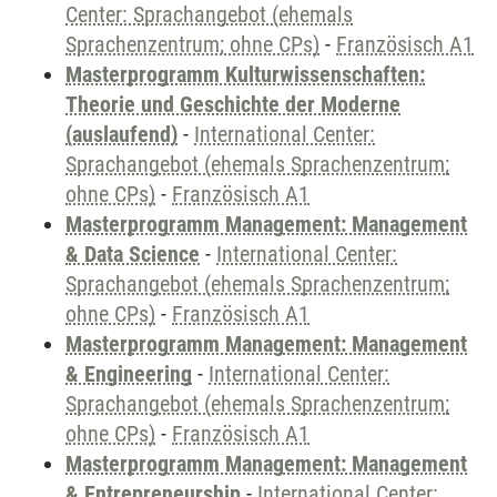
Center: Sprachangebot (ehemals
Sprachenzentrum; ohne CPs)
-
Französisch A1
Masterprogramm Kulturwissenschaften:
Theorie und Geschichte der Moderne
(auslaufend)
-
International Center:
Sprachangebot (ehemals Sprachenzentrum;
ohne CPs)
-
Französisch A1
Masterprogramm Management: Management
& Data Science
-
International Center:
Sprachangebot (ehemals Sprachenzentrum;
ohne CPs)
-
Französisch A1
Masterprogramm Management: Management
& Engineering
-
International Center:
Sprachangebot (ehemals Sprachenzentrum;
ohne CPs)
-
Französisch A1
Masterprogramm Management: Management
& Entrepreneurship
-
International Center: