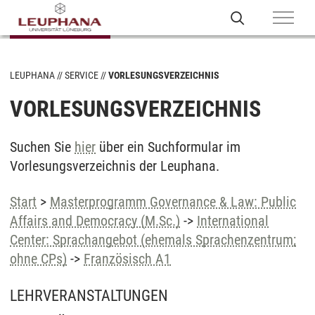
LEUPHANA
SERVICE
VORLESUNGSVERZEICHNIS
VORLESUNGSVERZEICHNIS
Suchen Sie
hier
über ein Suchformular im
Vorlesungsverzeichnis der Leuphana.
Start
>
Masterprogramm Governance & Law: Public
Affairs and Democracy (M.Sc.)
->
International
Center: Sprachangebot (ehemals Sprachenzentrum;
ohne CPs)
->
Französisch A1
LEHRVERANSTALTUNGEN