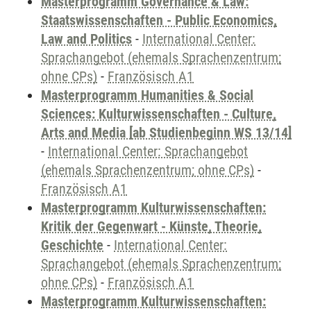
Masterprogramm Governance & Law:
Staatswissenschaften - Public Economics,
Law and Politics
-
International Center:
Sprachangebot (ehemals Sprachenzentrum;
ohne CPs)
-
Französisch A1
Masterprogramm Humanities & Social
Sciences: Kulturwissenschaften - Culture,
Arts and Media [ab Studienbeginn WS 13/14]
-
International Center: Sprachangebot
(ehemals Sprachenzentrum; ohne CPs)
-
Französisch A1
Masterprogramm Kulturwissenschaften:
Kritik der Gegenwart - Künste, Theorie,
Geschichte
-
International Center:
Sprachangebot (ehemals Sprachenzentrum;
ohne CPs)
-
Französisch A1
Masterprogramm Kulturwissenschaften: