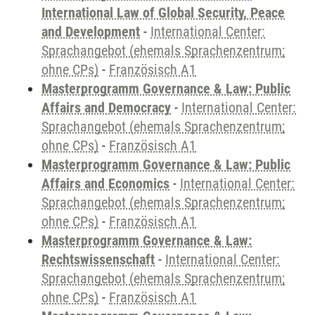
International Law of Global Security, Peace
and Development
-
International Center:
Sprachangebot (ehemals Sprachenzentrum;
ohne CPs)
-
Französisch A1
Masterprogramm Governance & Law: Public
Affairs and Democracy
-
International Center:
Sprachangebot (ehemals Sprachenzentrum;
ohne CPs)
-
Französisch A1
Masterprogramm Governance & Law: Public
Affairs and Economics
-
International Center:
Sprachangebot (ehemals Sprachenzentrum;
ohne CPs)
-
Französisch A1
Masterprogramm Governance & Law:
Rechtswissenschaft
-
International Center:
Sprachangebot (ehemals Sprachenzentrum;
ohne CPs)
-
Französisch A1