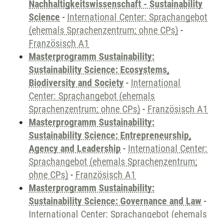
Nachhaltigkeitswissenschaft - Sustainability
Science
-
International Center: Sprachangebot
(ehemals Sprachenzentrum; ohne CPs)
-
Französisch A1
Masterprogramm Sustainability:
Sustainability Science: Ecosystems,
Biodiversity and Society
-
International
Center: Sprachangebot (ehemals
Sprachenzentrum; ohne CPs)
-
Französisch A1
Masterprogramm Sustainability:
Sustainability Science: Entrepreneurship,
Agency and Leadership
-
International Center:
Sprachangebot (ehemals Sprachenzentrum;
ohne CPs)
-
Französisch A1
Masterprogramm Sustainability:
Sustainability Science: Governance and Law
-
International Center: Sprachangebot (ehemals