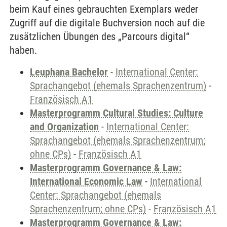
beim Kauf eines gebrauchten Exemplars weder
Zugriff auf die digitale Buchversion noch auf die
zusätzlichen Übungen des „Parcours digital“
haben.
Leuphana Bachelor
-
International Center:
Sprachangebot (ehemals Sprachenzentrum)
-
Französisch A1
Masterprogramm Cultural Studies: Culture
and Organization
-
International Center:
Sprachangebot (ehemals Sprachenzentrum;
ohne CPs)
-
Französisch A1
Masterprogramm Governance & Law:
International Economic Law
-
International
Center: Sprachangebot (ehemals
Sprachenzentrum; ohne CPs)
-
Französisch A1
Masterprogramm Governance & Law: