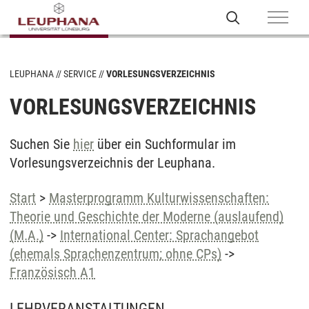
LEUPHANA
SERVICE
VORLESUNGSVERZEICHNIS
VORLESUNGSVERZEICHNIS
Suchen Sie
hier
über ein Suchformular im
Vorlesungsverzeichnis der Leuphana.
Start
>
Masterprogramm Kulturwissenschaften:
Theorie und Geschichte der Moderne (auslaufend)
(M.A.)
->
International Center: Sprachangebot
(ehemals Sprachenzentrum; ohne CPs)
->
Französisch A1
LEHRVERANSTALTUNGEN