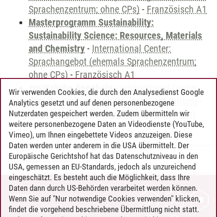
Sprachenzentrum; ohne CPs)
-
Französisch A1
Masterprogramm Sustainability:
Sustainability Science: Resources, Materials
and Chemistry
-
International Center:
Sprachangebot (ehemals Sprachenzentrum;
ohne CPs)
-
Französisch A1
zusätzliche Angebote
-
International Center:
Wir verwenden Cookies, die durch den Analysedienst Google
Sprachangebot (ehemals Sprachenzentrum)
-
Analytics gesetzt und auf denen personenbezogene
Sprachangebot und Sonderveranstaltungen
Nutzerdaten gespeichert werden. Zudem übermitteln wir
weitere personenbezogene Daten an Videodienste (YouTube,
Vimeo), um Ihnen eingebettete Videos anzuzeigen. Diese
Daten werden unter anderem in die USA übermittelt. Der
Europäische Gerichtshof hat das Datenschutzniveau in den
Timo Leder
/
30.06.2024
USA, gemessen an EU-Standards, jedoch als unzureichend
eingeschätzt. Es besteht auch die Möglichkeit, dass Ihre
Daten dann durch US-Behörden verarbeitet werden können.
KONTAKT
Wenn Sie auf "Nur notwendige Cookies verwenden" klicken,
findet die vorgehend beschriebene Übermittlung nicht statt.
LEUPHANA ALS ARBEITGEBER