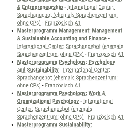
& Entrepreneurship
-
International Center:
Sprachangebot (ehemals Sprachenzentrum;
ohne CPs)
-
Französisch A1
Masterprogramm Management: Management
& Sustainable Accounting and Finance
-
International Center: Sprachangebot (ehemals
Sprachenzentrum; ohne CPs)
-
Französisch A1
Masterprogramm Psychology: Psychology
and Sustainability
-
International Center:
Sprachangebot (ehemals Sprachenzentrum;
ohne CPs)
-
Französisch A1
Masterprogramm Psychology: Work &
Organizational Psychology
-
International
Center: Sprachangebot (ehemals
Sprachenzentrum; ohne CPs)
-
Französisch A1
Masterprogramm Sustainability: