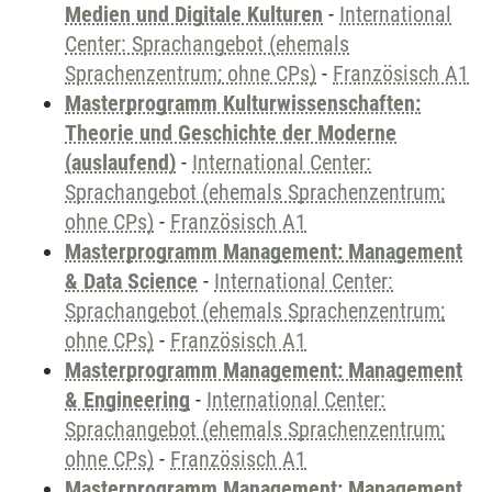
Medien und Digitale Kulturen
-
International
Center: Sprachangebot (ehemals
Sprachenzentrum; ohne CPs)
-
Französisch A1
Masterprogramm Kulturwissenschaften:
Theorie und Geschichte der Moderne
(auslaufend)
-
International Center:
Sprachangebot (ehemals Sprachenzentrum;
ohne CPs)
-
Französisch A1
Masterprogramm Management: Management
& Data Science
-
International Center:
Sprachangebot (ehemals Sprachenzentrum;
ohne CPs)
-
Französisch A1
Masterprogramm Management: Management
& Engineering
-
International Center:
Sprachangebot (ehemals Sprachenzentrum;
ohne CPs)
-
Französisch A1
Masterprogramm Management: Management