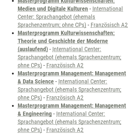
Masterprogramm Kulturwissenschaften:
Medien und Digitale Kulturen
-
International
Center: Sprachangebot (ehemals
Sprachenzentrum; ohne CPs)
-
Französisch A2
Masterprogramm Kulturwissenschaften:
Theorie und Geschichte der Moderne
(auslaufend)
-
International Center:
Sprachangebot (ehemals Sprachenzentrum;
ohne CPs)
-
Französisch A2
Masterprogramm Management: Management
& Data Science
-
International Center:
Sprachangebot (ehemals Sprachenzentrum;
ohne CPs)
-
Französisch A2
Masterprogramm Management: Management
& Engineering
-
International Center:
Sprachangebot (ehemals Sprachenzentrum;
ohne CPs)
-
Französisch A2