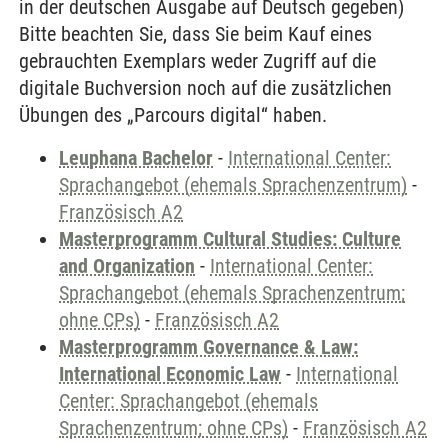
in der deutschen Ausgabe auf Deutsch gegeben)
Bitte beachten Sie, dass Sie beim Kauf eines
gebrauchten Exemplars weder Zugriff auf die
digitale Buchversion noch auf die zusätzlichen
Übungen des „Parcours digital“ haben.
Leuphana Bachelor
-
International Center:
Sprachangebot (ehemals Sprachenzentrum)
-
Französisch A2
Masterprogramm Cultural Studies: Culture
and Organization
-
International Center:
Sprachangebot (ehemals Sprachenzentrum;
ohne CPs)
-
Französisch A2
Masterprogramm Governance & Law:
International Economic Law
-
International
Center: Sprachangebot (ehemals
Sprachenzentrum; ohne CPs)
-
Französisch A2