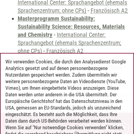
International Center: Sprachangebot (ehemals
Sprachenzentrum; ohne CPs)
-
Französisch A2
Masterprogramm Sustainability:
Sustainability Science: Resources, Materials
and Chemistry
-
International Center:
Sprachangebot (ehemals Sprachenzentrum;
ohne CPs)
-
Französisch A2
zusätzliche Angebote
-
International Center:
Wir verwenden Cookies, die durch den Analysedienst Google
Sprachangebot (ehemals Sprachenzentrum)
-
Analytics gesetzt und auf denen personenbezogene
Sprachangebot und Sonderveranstaltungen
Nutzerdaten gespeichert werden. Zudem übermitteln wir
weitere personenbezogene Daten an Videodienste (YouTube,
Vimeo), um Ihnen eingebettete Videos anzuzeigen. Diese
Daten werden unter anderem in die USA übermittelt. Der
Europäische Gerichtshof hat das Datenschutzniveau in den
Timo Leder
/
30.06.2024
USA, gemessen an EU-Standards, jedoch als unzureichend
eingeschätzt. Es besteht auch die Möglichkeit, dass Ihre
Daten dann durch US-Behörden verarbeitet werden können.
KONTAKT
Wenn Sie auf "Nur notwendige Cookies verwenden" klicken,
findet die vorgehend beschriebene Übermittlung nicht statt.