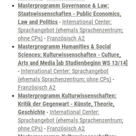
Masterprogramm Governance & Law:
Staatswissenschaften - Public Economics,
Law and Politics
-
International Center:
Sprachangebot (ehemals Sprachenzentrum;
ohne CPs)
-
Französisch A2
Masterprogramm Humanities & Social
Sciences: Kulturwissenschaften - Culture,
Arts and Media [ab Studienbeginn WS 13/14]
-
International Center: Sprachangebot
(ehemals Sprachenzentrum; ohne CPs)
-
Französisch A2
Masterprogramm Kulturwissenschaften:
Kritik der Gegenwart - Künste, Theorie,
Geschichte
-
International Center:
Sprachangebot (ehemals Sprachenzentrum;
ohne CPs)
-
Französisch A2