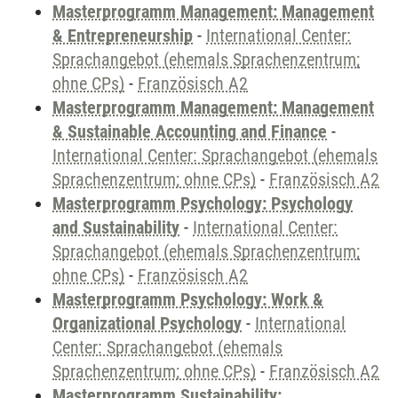
Masterprogramm Management: Management
& Entrepreneurship
-
International Center:
Sprachangebot (ehemals Sprachenzentrum;
ohne CPs)
-
Französisch A2
Masterprogramm Management: Management
& Sustainable Accounting and Finance
-
International Center: Sprachangebot (ehemals
Sprachenzentrum; ohne CPs)
-
Französisch A2
Masterprogramm Psychology: Psychology
and Sustainability
-
International Center:
Sprachangebot (ehemals Sprachenzentrum;
ohne CPs)
-
Französisch A2
Masterprogramm Psychology: Work &
Organizational Psychology
-
International
Center: Sprachangebot (ehemals
Sprachenzentrum; ohne CPs)
-
Französisch A2
Masterprogramm Sustainability: