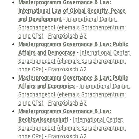
Masterprogramm Governance & Law:
International Law of Global Security, Peace
and Development
-
International Center:
Sprachangebot (ehemals Sprachenzentrum;
ohne CPs)
-
Französisch A2
Masterprogramm Governance & Law: Public
Affairs and Democracy
-
International Center:
Sprachangebot (ehemals Sprachenzentrum;
ohne CPs)
-
Französisch A2
Masterprogramm Governance & Law: Public
Affairs and Economics
-
International Center:
Sprachangebot (ehemals Sprachenzentrum;
ohne CPs)
-
Französisch A2
Masterprogramm Governance & Law:
Rechtswissenschaft
-
International Center:
Sprachangebot (ehemals Sprachenzentrum;
ohne CPs)
-
Französisch A2