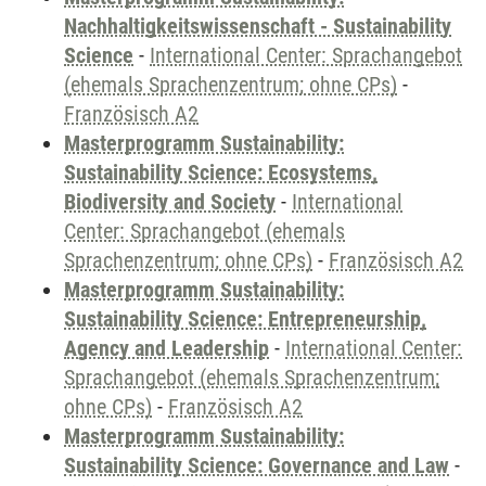
Nachhaltigkeitswissenschaft - Sustainability
Science
-
International Center: Sprachangebot
(ehemals Sprachenzentrum; ohne CPs)
-
Französisch A2
Masterprogramm Sustainability:
Sustainability Science: Ecosystems,
Biodiversity and Society
-
International
Center: Sprachangebot (ehemals
Sprachenzentrum; ohne CPs)
-
Französisch A2
Masterprogramm Sustainability:
Sustainability Science: Entrepreneurship,
Agency and Leadership
-
International Center:
Sprachangebot (ehemals Sprachenzentrum;
ohne CPs)
-
Französisch A2
Masterprogramm Sustainability:
Sustainability Science: Governance and Law
-