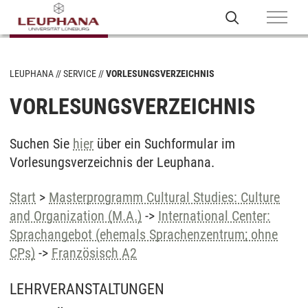
LEUPHANA
SERVICE
VORLESUNGSVERZEICHNIS
VORLESUNGSVERZEICHNIS
Suchen Sie
hier
über ein Suchformular im
Vorlesungsverzeichnis der Leuphana.
Start
>
Masterprogramm Cultural Studies: Culture
and Organization (M.A.)
->
International Center:
Sprachangebot (ehemals Sprachenzentrum; ohne
CPs)
->
Französisch A2
LEHRVERANSTALTUNGEN