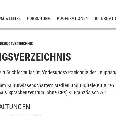
UM & LEHRE
FORSCHUNG
KOOPERATIONEN
INTERNATI
ESUNGSVERZEICHNIS
GSVERZEICHNIS
ein Suchformular im Vorlesungsverzeichnis der Leuphan
m Kulturwissenschaften: Medien und Digitale Kulturen 
als Sprachenzentrum; ohne CPs)
->
Französisch A2
ALTUNGEN