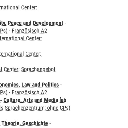
rnational Center:
ity, Peace and Development
-
CPs)
-
Französisch A2
ternational Center:
ternational Center:
al Center: Sprachangebot
nomics, Law and Politics
-
CPs)
-
Französisch A2
 Culture, Arts and Media [ab
als Sprachenzentrum; ohne CPs)
 Theorie, Geschichte
-