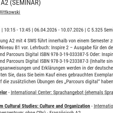
 A2
(SEMINAR)
Wittkowski
g | 10:15 - 13:45 | 06.04.2026 - 10.07.2026 | C 5.325 Se
tung A2 mit 4 SWS führt innerhalb von einem Semester 
s Niveau B1 vor. Lehrbuch: Inspire 2 – Ausgabe für den
d Parcours Digital ISBN 978-3-19-033387-5 Oder: Inspir
nd Parcours Digital ISBN 978-3-19-233387-3 (Inhalte si
ungsanweisungen und Erklärungen werden in der deutsch
ten Sie, dass Sie beim Kauf eines gebrauchten Exemplars
 die zusätzlichen Übungen des „Parcours digital“ haben
elor
-
International Center: Sprachangebot (ehemals Sp
 Cultural Studies: Culture and Organization
-
Internati
henzentrum; ohne CPs)
-
Französisch A2