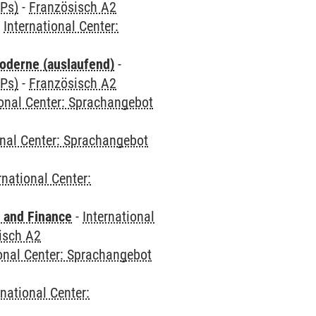
CPs)
-
Französisch A2
-
International Center:
oderne (auslaufend)
-
CPs)
-
Französisch A2
ional Center: Sprachangebot
onal Center: Sprachangebot
rnational Center:
 and Finance
-
International
isch A2
ional Center: Sprachangebot
rnational Center: