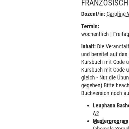
FRANZÖSISCH
Dozent/in:
Caroline 
Termin:
wöchentlich | Freita
Inhalt:
Die Veranstal
und bereitet auf da
Kursbuch mit Code un
Kursbuch mit Code u
gleich - Nur die Üb
gegeben) Bitte beach
Buchversion noch auf
Leuphana Bach
A2
Masterprogramm
(ehemals Sprac