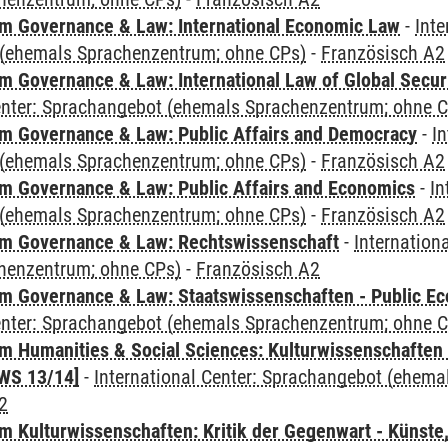
 Governance & Law: International Economic Law
-
Inte
(ehemals Sprachenzentrum; ohne CPs)
-
Französisch A2
 Governance & Law: International Law of Global Secur
Center: Sprachangebot (ehemals Sprachenzentrum; ohne 
 Governance & Law: Public Affairs and Democracy
-
In
(ehemals Sprachenzentrum; ohne CPs)
-
Französisch A2
 Governance & Law: Public Affairs and Economics
-
In
(ehemals Sprachenzentrum; ohne CPs)
-
Französisch A2
m Governance & Law: Rechtswissenschaft
-
Internation
henzentrum; ohne CPs)
-
Französisch A2
 Governance & Law: Staatswissenschaften - Public Eco
Center: Sprachangebot (ehemals Sprachenzentrum; ohne 
 Humanities & Social Sciences: Kulturwissenschaften -
WS 13/14]
-
International Center: Sprachangebot (ehem
2
 Kulturwissenschaften: Kritik der Gegenwart - Künste,