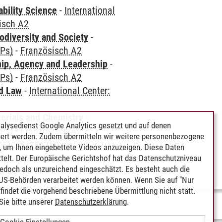
bility Science
-
International
isch A2
odiversity and Society
-
CPs)
-
Französisch A2
hip, Agency and Leadership
-
CPs)
-
Französisch A2
nd Law
-
International Center:
terials and Chemistry
-
alysedienst Google Analytics gesetzt und auf denen
CPs)
-
Französisch A2
ert werden. Zudem übermitteln wir weitere personenbezogene
Sprachenzentrum)
-
 um Ihnen eingebettete Videos anzuzeigen. Diese Daten
telt. Der Europäische Gerichtshof hat das Datenschutzniveau
edoch als unzureichend eingeschätzt. Es besteht auch die
 US-Behörden verarbeitet werden können. Wenn Sie auf "Nur
indet die vorgehend beschriebene Übermittlung nicht statt.
ie bitte unserer
Datenschutzerklärung
.