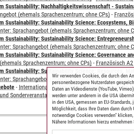
Sustainability: Nachhaltigkeitswissenschaft - Sustaina
angebot (ehemals Sprachenzentrum; ohne CPs)
-
Französ
Sustainability: Sustainability Science: Ecosystems, Bi
Center: Sprachangebot (ehemals Sprachenzentrum; ohne 
 Sustainability: Sustainability Science: Entrepreneurs
Center: Sprachangebot (ehemals Sprachenzentrum; ohne 
 Sustainability: Sustainability Science: Governance a
(ehemals Sprachenzentrum; ohne CPs)
-
Französisch A2
Sustainability: Sustainability Science: Resources, Ma
Wir verwenden Cookies, die durch den An
Center: Sprachangebot (ehemals Sprachenzentrum; ohne 
personenbezogene Nutzerdaten gespeich
gebote
-
International Center: Sprachangebot (ehemals 
Daten an Videodienste (YouTube, Vimeo),
und Sonderveranstaltungen
werden unter anderem in die USA übermit
in den USA, gemessen an EU-Standards, j
Möglichkeit, dass Ihre Daten dann durch
notwendige Cookies verwenden" klicken, f
Nähere Informationen hierzu entnehmen S