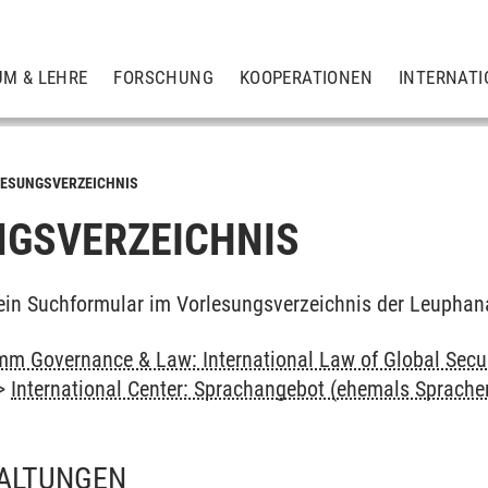
UM & LEHRE
FORSCHUNG
KOOPERATIONEN
INTERNATI
ESUNGSVERZEICHNIS
GSVERZEICHNIS
ein Suchformular im Vorlesungsverzeichnis der Leuphan
m Governance & Law: International Law of Global Secu
>
International Center: Sprachangebot (ehemals Sprach
ALTUNGEN