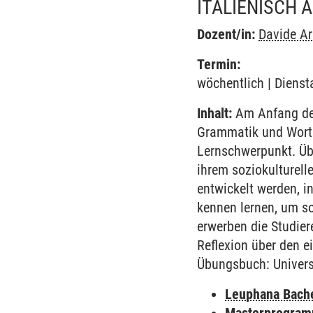
ITALIENISCH 
Dozent/in:
Davide Ar
Termin:
wöchentlich | Dienst
Inhalt:
Am Anfang des
Grammatik und Worts
Lernschwerpunkt. Übe
ihrem soziokulturell
entwickelt werden, i
kennen lernen, um so
erwerben die Studie
Reflexion über den e
Übungsbuch: UniversI
Leuphana Bach