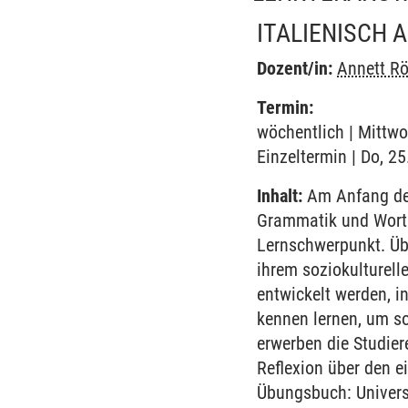
ITALIENISCH 
Dozent/in:
Annett Rö
Termin:
wöchentlich | Mittwo
Einzeltermin | Do, 2
Inhalt:
Am Anfang des
Grammatik und Worts
Lernschwerpunkt. Übe
ihrem soziokulturell
entwickelt werden, i
kennen lernen, um so
erwerben die Studie
Reflexion über den e
Übungsbuch: UniversI