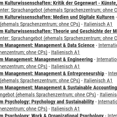
 Kulturwissenschaften: Kritik der Gegenwart - Künste,
Center: Sprachangebot (ehemals Sprachenzentrum; ohne 
 Kulturwissenschaften: Medien und Digitale Kulturen
(ehemals Sprachenzentrum; ohne CPs)
-
Italienisch A1
 Kulturwissenschaften: Theorie und Geschichte der M
Center: Sprachangebot (ehemals Sprachenzentrum; ohne 
m Management: Management & Data Science
-
Internat
henzentrum; ohne CPs)
-
Italienisch A1
m Management: Management & Engineering
-
Internati
henzentrum; ohne CPs)
-
Italienisch A1
m Management: Management & Entrepreneurship
-
Inte
(ehemals Sprachenzentrum; ohne CPs)
-
Italienisch A1
m Management: Management & Sustainable Accounting
angebot (ehemals Sprachenzentrum; ohne CPs)
-
Italieni
 Psychology: Psychology and Sustainability
-
Internat
henzentrum; ohne CPs)
-
Italienisch A1
 Psychology: Work & Organizational Psychology
-
Inte