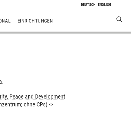
ONAL
EINRICHTUNGEN
a.
rity, Peace and Development
enzentrum; ohne CPs)
->