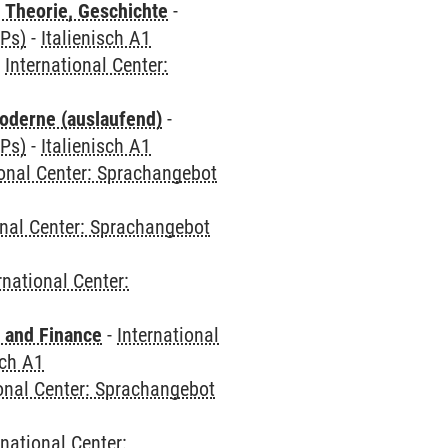
 Theorie, Geschichte
-
CPs)
-
Italienisch A1
-
International Center:
oderne (auslaufend)
-
CPs)
-
Italienisch A1
ional Center: Sprachangebot
onal Center: Sprachangebot
rnational Center:
 and Finance
-
International
sch A1
ional Center: Sprachangebot
rnational Center: