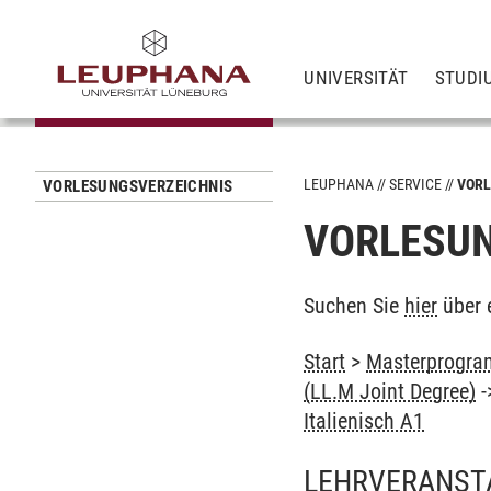
UNIVERSITÄT
STUDI
LEUPHANA
SERVICE
VORL
VORLESUNGSVERZEICHNIS
VORLESUN
Suchen Sie
hier
über 
Start
>
Masterprogram
(LL.M Joint Degree)
-
Italienisch A1
LEHRVERANST