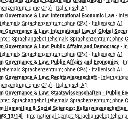
 Cultural Studies: Culture and Organization
-
Internati
henzentrum; ohne CPs)
-
Italienisch A1
 Governance & Law: International Economic Law
-
Inte
(ehemals Sprachenzentrum; ohne CPs)
-
Italienisch A1
 Governance & Law: International Law of Global Secur
Center: Sprachangebot (ehemals Sprachenzentrum; ohne 
 Governance & Law: Public Affairs and Democracy
-
In
(ehemals Sprachenzentrum; ohne CPs)
-
Italienisch A1
 Governance & Law: Public Affairs and Economics
-
In
(ehemals Sprachenzentrum; ohne CPs)
-
Italienisch A1
m Governance & Law: Rechtswissenschaft
-
Internation
henzentrum; ohne CPs)
-
Italienisch A1
 Governance & Law: Staatswissenschaften - Public Eco
Center: Sprachangebot (ehemals Sprachenzentrum; ohne 
 Humanities & Social Sciences: Kulturwissenschaften -
WS 13/14]
-
International Center: Sprachangebot (ehem