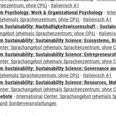
henzentrum; ohne CPs)
-
Italienisch A1
 Psychology: Work & Organizational Psychology
-
Inte
(ehemals Sprachenzentrum; ohne CPs)
-
Italienisch A1
Sustainability: Nachhaltigkeitswissenschaft - Sustaina
angebot (ehemals Sprachenzentrum; ohne CPs)
-
Italieni
Sustainability: Sustainability Science: Ecosystems, Bi
Center: Sprachangebot (ehemals Sprachenzentrum; ohne 
 Sustainability: Sustainability Science: Entrepreneurs
Center: Sprachangebot (ehemals Sprachenzentrum; ohne 
 Sustainability: Sustainability Science: Governance a
(ehemals Sprachenzentrum; ohne CPs)
-
Italienisch A1
Sustainability: Sustainability Science: Resources, Ma
Center: Sprachangebot (ehemals Sprachenzentrum; ohne 
gebote
-
International Center: Sprachangebot (ehemals 
und Sonderveranstaltungen