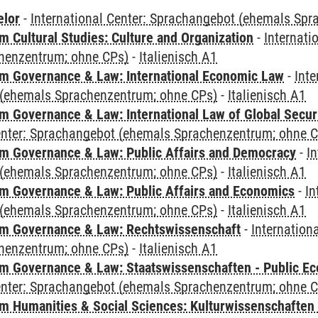
elor
-
International Center: Sprachangebot (ehemals Sp
 Cultural Studies: Culture and Organization
-
Internati
henzentrum; ohne CPs)
-
Italienisch A1
 Governance & Law: International Economic Law
-
Inte
(ehemals Sprachenzentrum; ohne CPs)
-
Italienisch A1
 Governance & Law: International Law of Global Secur
Center: Sprachangebot (ehemals Sprachenzentrum; ohne 
 Governance & Law: Public Affairs and Democracy
-
In
(ehemals Sprachenzentrum; ohne CPs)
-
Italienisch A1
 Governance & Law: Public Affairs and Economics
-
In
(ehemals Sprachenzentrum; ohne CPs)
-
Italienisch A1
m Governance & Law: Rechtswissenschaft
-
Internation
henzentrum; ohne CPs)
-
Italienisch A1
 Governance & Law: Staatswissenschaften - Public Eco
Center: Sprachangebot (ehemals Sprachenzentrum; ohne 
 Humanities & Social Sciences: Kulturwissenschaften -