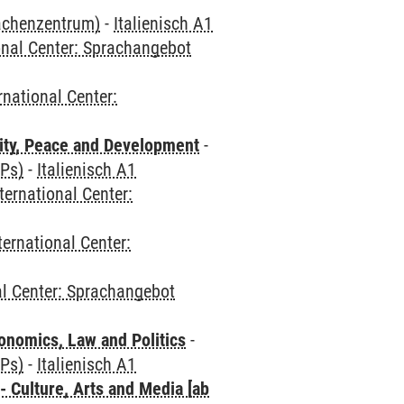
rachenzentrum)
-
Italienisch A1
onal Center: Sprachangebot
rnational Center:
ity, Peace and Development
-
CPs)
-
Italienisch A1
ternational Center:
ternational Center:
al Center: Sprachangebot
nomics, Law and Politics
-
CPs)
-
Italienisch A1
 Culture, Arts and Media [ab