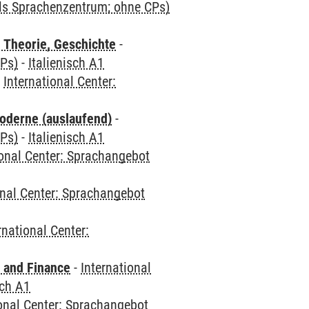
als Sprachenzentrum; ohne CPs)
 Theorie, Geschichte
-
CPs)
-
Italienisch A1
-
International Center:
oderne (auslaufend)
-
CPs)
-
Italienisch A1
ional Center: Sprachangebot
onal Center: Sprachangebot
rnational Center:
 and Finance
-
International
sch A1
ional Center: Sprachangebot