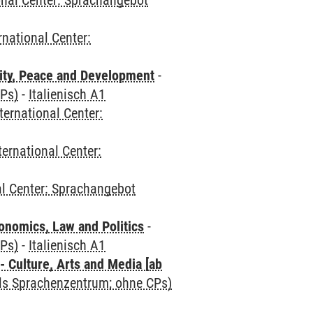
onal Center: Sprachangebot
rnational Center:
ity, Peace and Development
-
CPs)
-
Italienisch A1
ternational Center:
ternational Center:
al Center: Sprachangebot
nomics, Law and Politics
-
CPs)
-
Italienisch A1
 Culture, Arts and Media [ab
als Sprachenzentrum; ohne CPs)