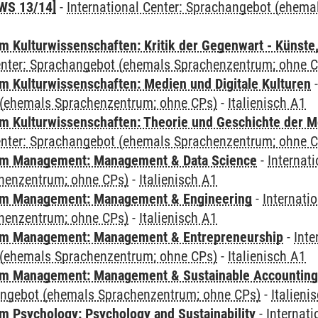
WS 13/14]
-
International Center: Sprachangebot (ehem
 Kulturwissenschaften: Kritik der Gegenwart - Künste,
Center: Sprachangebot (ehemals Sprachenzentrum; ohne 
 Kulturwissenschaften: Medien und Digitale Kulturen
(ehemals Sprachenzentrum; ohne CPs)
-
Italienisch A1
 Kulturwissenschaften: Theorie und Geschichte der M
Center: Sprachangebot (ehemals Sprachenzentrum; ohne 
m Management: Management & Data Science
-
Internat
henzentrum; ohne CPs)
-
Italienisch A1
m Management: Management & Engineering
-
Internati
henzentrum; ohne CPs)
-
Italienisch A1
m Management: Management & Entrepreneurship
-
Inte
(ehemals Sprachenzentrum; ohne CPs)
-
Italienisch A1
m Management: Management & Sustainable Accounting
angebot (ehemals Sprachenzentrum; ohne CPs)
-
Italieni
 Psychology: Psychology and Sustainability
-
Internat