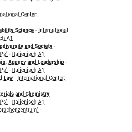
rnational Center:
bility Science
-
International
sch A1
odiversity and Society
-
CPs)
-
Italienisch A1
hip, Agency and Leadership
-
CPs)
-
Italienisch A1
nd Law
-
International Center:
terials and Chemistry
-
CPs)
-
Italienisch A1
Sprachenzentrum)
-