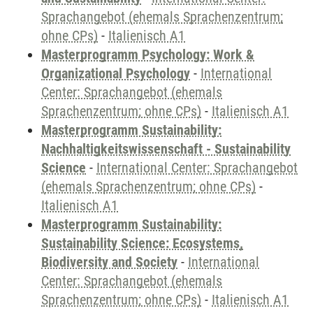
Sprachangebot (ehemals Sprachenzentrum;
ohne CPs)
-
Italienisch A1
Masterprogramm Psychology: Work &
Organizational Psychology
-
International
Center: Sprachangebot (ehemals
Sprachenzentrum; ohne CPs)
-
Italienisch A1
Masterprogramm Sustainability:
Nachhaltigkeitswissenschaft - Sustainability
Science
-
International Center: Sprachangebot
(ehemals Sprachenzentrum; ohne CPs)
-
Italienisch A1
Masterprogramm Sustainability:
Sustainability Science: Ecosystems,
Biodiversity and Society
-
International
Center: Sprachangebot (ehemals
Sprachenzentrum; ohne CPs)
-
Italienisch A1