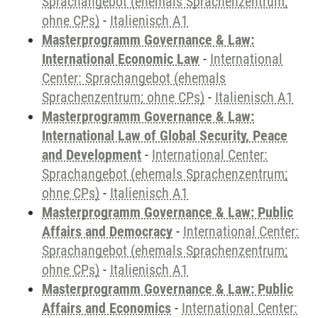
Sprachangebot (ehemals Sprachenzentrum;
ohne CPs)
-
Italienisch A1
Masterprogramm Governance & Law:
International Economic Law
-
International
Center: Sprachangebot (ehemals
Sprachenzentrum; ohne CPs)
-
Italienisch A1
Masterprogramm Governance & Law:
International Law of Global Security, Peace
and Development
-
International Center:
Sprachangebot (ehemals Sprachenzentrum;
ohne CPs)
-
Italienisch A1
Masterprogramm Governance & Law: Public
Affairs and Democracy
-
International Center:
Sprachangebot (ehemals Sprachenzentrum;
ohne CPs)
-
Italienisch A1
Masterprogramm Governance & Law: Public
Affairs and Economics
-
International Center: