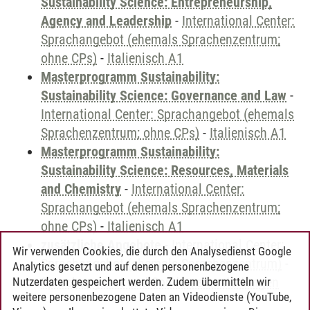
Sustainability Science: Entrepreneurship,
Agency and Leadership
-
International Center:
Sprachangebot (ehemals Sprachenzentrum;
ohne CPs)
-
Italienisch A1
Masterprogramm Sustainability:
Sustainability Science: Governance and Law
-
International Center: Sprachangebot (ehemals
Sprachenzentrum; ohne CPs)
-
Italienisch A1
Masterprogramm Sustainability:
Sustainability Science: Resources, Materials
and Chemistry
-
International Center:
Sprachangebot (ehemals Sprachenzentrum;
ohne CPs)
-
Italienisch A1
zusätzliche Angebote
-
International Center:
Wir verwenden Cookies, die durch den Analysedienst Google
Sprachangebot (ehemals Sprachenzentrum)
-
Analytics gesetzt und auf denen personenbezogene
Sprachangebot und Sonderveranstaltungen
Nutzerdaten gespeichert werden. Zudem übermitteln wir
weitere personenbezogene Daten an Videodienste (YouTube,