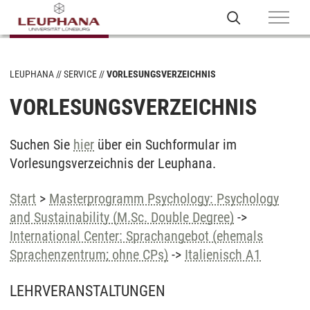
LEUPHANA
SERVICE
VORLESUNGSVERZEICHNIS
VORLESUNGSVERZEICHNIS
Suchen Sie
hier
über ein Suchformular im
Vorlesungsverzeichnis der Leuphana.
Start
>
Masterprogramm Psychology: Psychology
and Sustainability (M.Sc. Double Degree)
->
International Center: Sprachangebot (ehemals
Sprachenzentrum; ohne CPs)
->
Italienisch A1
LEHRVERANSTALTUNGEN