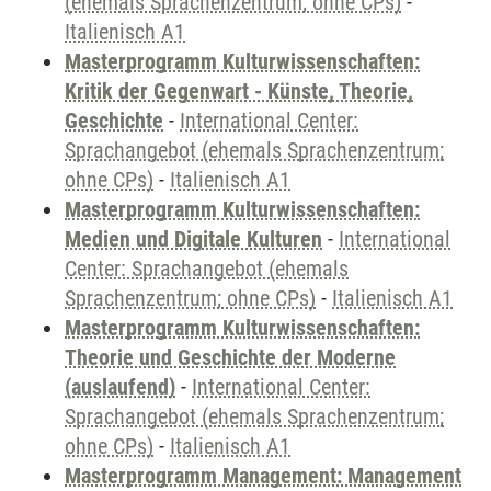
(ehemals Sprachenzentrum; ohne CPs)
-
Italienisch A1
Masterprogramm Kulturwissenschaften:
Kritik der Gegenwart - Künste, Theorie,
Geschichte
-
International Center:
Sprachangebot (ehemals Sprachenzentrum;
ohne CPs)
-
Italienisch A1
Masterprogramm Kulturwissenschaften:
Medien und Digitale Kulturen
-
International
Center: Sprachangebot (ehemals
Sprachenzentrum; ohne CPs)
-
Italienisch A1
Masterprogramm Kulturwissenschaften:
Theorie und Geschichte der Moderne
(auslaufend)
-
International Center:
Sprachangebot (ehemals Sprachenzentrum;
ohne CPs)
-
Italienisch A1
Masterprogramm Management: Management