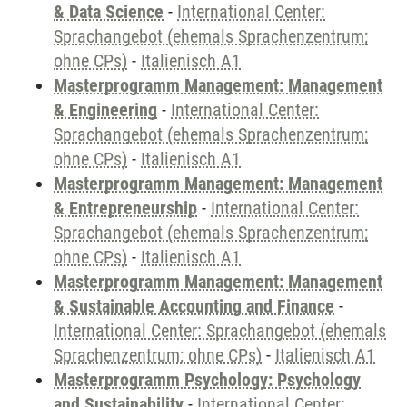
& Data Science
-
International Center:
Sprachangebot (ehemals Sprachenzentrum;
ohne CPs)
-
Italienisch A1
Masterprogramm Management: Management
& Engineering
-
International Center:
Sprachangebot (ehemals Sprachenzentrum;
ohne CPs)
-
Italienisch A1
Masterprogramm Management: Management
& Entrepreneurship
-
International Center:
Sprachangebot (ehemals Sprachenzentrum;
ohne CPs)
-
Italienisch A1
Masterprogramm Management: Management
& Sustainable Accounting and Finance
-
International Center: Sprachangebot (ehemals
Sprachenzentrum; ohne CPs)
-
Italienisch A1
Masterprogramm Psychology: Psychology
and Sustainability
-
International Center: