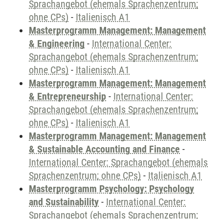
Sprachangebot (ehemals Sprachenzentrum;
ohne CPs)
-
Italienisch A1
Masterprogramm Management: Management
& Engineering
-
International Center:
Sprachangebot (ehemals Sprachenzentrum;
ohne CPs)
-
Italienisch A1
Masterprogramm Management: Management
& Entrepreneurship
-
International Center:
Sprachangebot (ehemals Sprachenzentrum;
ohne CPs)
-
Italienisch A1
Masterprogramm Management: Management
& Sustainable Accounting and Finance
-
International Center: Sprachangebot (ehemals
Sprachenzentrum; ohne CPs)
-
Italienisch A1
Masterprogramm Psychology: Psychology
and Sustainability
-
International Center:
Sprachangebot (ehemals Sprachenzentrum;