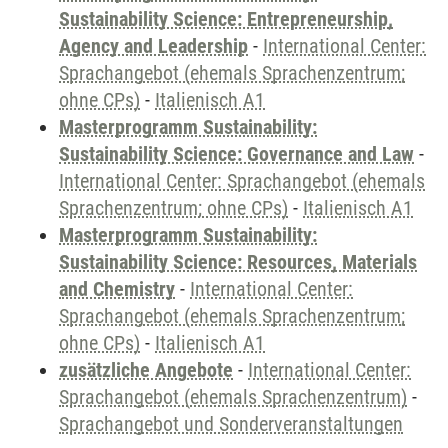
Sustainability Science: Entrepreneurship,
Agency and Leadership
-
International Center:
Sprachangebot (ehemals Sprachenzentrum;
ohne CPs)
-
Italienisch A1
Masterprogramm Sustainability:
Sustainability Science: Governance and Law
-
International Center: Sprachangebot (ehemals
Sprachenzentrum; ohne CPs)
-
Italienisch A1
Masterprogramm Sustainability:
Sustainability Science: Resources, Materials
and Chemistry
-
International Center:
Sprachangebot (ehemals Sprachenzentrum;
ohne CPs)
-
Italienisch A1
zusätzliche Angebote
-
International Center:
Sprachangebot (ehemals Sprachenzentrum)
-
Sprachangebot und Sonderveranstaltungen