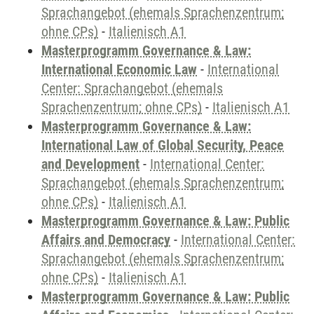
Sprachangebot (ehemals Sprachenzentrum;
ohne CPs)
-
Italienisch A1
Masterprogramm Governance & Law:
International Economic Law
-
International
Center: Sprachangebot (ehemals
Sprachenzentrum; ohne CPs)
-
Italienisch A1
Masterprogramm Governance & Law:
International Law of Global Security, Peace
and Development
-
International Center:
Sprachangebot (ehemals Sprachenzentrum;
ohne CPs)
-
Italienisch A1
Masterprogramm Governance & Law: Public
Affairs and Democracy
-
International Center:
Sprachangebot (ehemals Sprachenzentrum;
ohne CPs)
-
Italienisch A1
Masterprogramm Governance & Law: Public