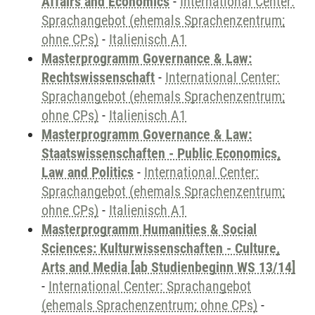
Affairs and Economics
-
International Center:
Sprachangebot (ehemals Sprachenzentrum;
ohne CPs)
-
Italienisch A1
Masterprogramm Governance & Law:
Rechtswissenschaft
-
International Center:
Sprachangebot (ehemals Sprachenzentrum;
ohne CPs)
-
Italienisch A1
Masterprogramm Governance & Law:
Staatswissenschaften - Public Economics,
Law and Politics
-
International Center:
Sprachangebot (ehemals Sprachenzentrum;
ohne CPs)
-
Italienisch A1
Masterprogramm Humanities & Social
Sciences: Kulturwissenschaften - Culture,
Arts and Media [ab Studienbeginn WS 13/14]
-
International Center: Sprachangebot
(ehemals Sprachenzentrum; ohne CPs)
-