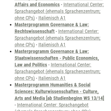
Affairs and Economics
-
International Center:
Sprachangebot (ehemals Sprachenzentrum;
ohne CPs)
-
Italienisch A1
Masterprogramm Governance & Law:
Rechtswissenschaft
-
International Center:
Sprachangebot (ehemals Sprachenzentrum;
ohne CPs)
-
Italienisch A1
Masterprogramm Governance & Law:
Staatswissenschaften - Public Economics,
Law and Politics
-
International Center:
Sprachangebot (ehemals Sprachenzentrum;
ohne CPs)
-
Italienisch A1
Masterprogramm Humanities & Social
Sciences: Kulturwissenschaften - Culture,
Arts and Media [ab Studienbeginn WS 13/14]
-
International Center: Sprachangebot