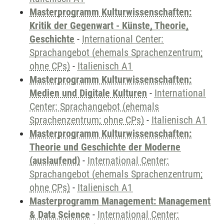
Masterprogramm Kulturwissenschaften:
Kritik der Gegenwart - Künste, Theorie,
Geschichte
-
International Center:
Sprachangebot (ehemals Sprachenzentrum;
ohne CPs)
-
Italienisch A1
Masterprogramm Kulturwissenschaften:
Medien und Digitale Kulturen
-
International
Center: Sprachangebot (ehemals
Sprachenzentrum; ohne CPs)
-
Italienisch A1
Masterprogramm Kulturwissenschaften:
Theorie und Geschichte der Moderne
(auslaufend)
-
International Center:
Sprachangebot (ehemals Sprachenzentrum;
ohne CPs)
-
Italienisch A1
Masterprogramm Management: Management
& Data Science
-
International Center: