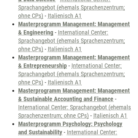
Sprachangebot (ehemals Sprachenzentrum;
ohne CPs)
-
Italienisch A1
Masterprogramm Management: Management
& Engineering
-
International Center:
Sprachangebot (ehemals Sprachenzentrum;
ohne CPs)
-
Italienisch A1
Masterprogramm Management: Management
& Entrepreneurship
-
International Center:
Sprachangebot (ehemals Sprachenzentrum;
ohne CPs)
-
Italienisch A1
Masterprogramm Management: Management
& Sustainable Accounting and Finance
-
International Center: Sprachangebot (ehemals
Sprachenzentrum; ohne CPs)
-
Italienisch A1
Masterprogramm Psychology: Psychology
and Sustainability
-
International Center: