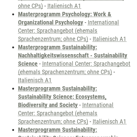
ohne CPs)
-
Italienisch A1
Masterprogramm Psychology: Work &
Organizational Psychology
-
International
Center: Sprachangebot (ehemals
Sprachenzentrum; ohne CPs)
-
Italienisch A1
Masterprogramm Sustainability:
Nachhaltigkeitswissenschaft - Sustainability
Science
-
International Center: Sprachangebot
(ehemals Sprachenzentrum; ohne CPs)
-
Italienisch A1
Masterprogramm Sustainability:
Sustainability Science: Ecosystems,
Biodiversity and Society
-
International
Center: Sprachangebot (ehemals
Sprachenzentrum; ohne CPs)
-
Italienisch A1
Masterprogramm Sustainability: