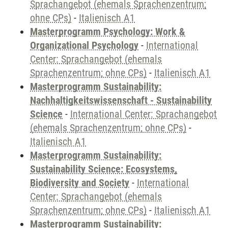
Sprachangebot (ehemals Sprachenzentrum;
ohne CPs)
-
Italienisch A1
Masterprogramm Psychology: Work &
Organizational Psychology
-
International
Center: Sprachangebot (ehemals
Sprachenzentrum; ohne CPs)
-
Italienisch A1
Masterprogramm Sustainability:
Nachhaltigkeitswissenschaft - Sustainability
Science
-
International Center: Sprachangebot
(ehemals Sprachenzentrum; ohne CPs)
-
Italienisch A1
Masterprogramm Sustainability:
Sustainability Science: Ecosystems,
Biodiversity and Society
-
International
Center: Sprachangebot (ehemals
Sprachenzentrum; ohne CPs)
-
Italienisch A1
Masterprogramm Sustainability: