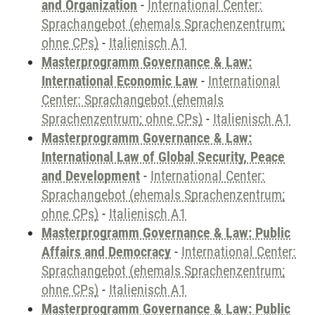
and Organization
-
International Center:
Sprachangebot (ehemals Sprachenzentrum;
ohne CPs)
-
Italienisch A1
Masterprogramm Governance & Law:
International Economic Law
-
International
Center: Sprachangebot (ehemals
Sprachenzentrum; ohne CPs)
-
Italienisch A1
Masterprogramm Governance & Law:
International Law of Global Security, Peace
and Development
-
International Center:
Sprachangebot (ehemals Sprachenzentrum;
ohne CPs)
-
Italienisch A1
Masterprogramm Governance & Law: Public
Affairs and Democracy
-
International Center:
Sprachangebot (ehemals Sprachenzentrum;
ohne CPs)
-
Italienisch A1
Masterprogramm Governance & Law: Public