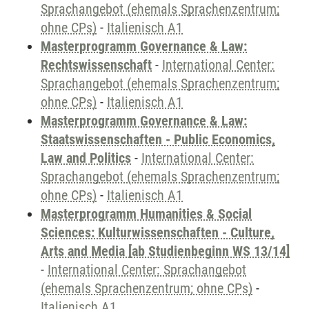
Sprachangebot (ehemals Sprachenzentrum;
ohne CPs)
-
Italienisch A1
Masterprogramm Governance & Law:
Rechtswissenschaft
-
International Center:
Sprachangebot (ehemals Sprachenzentrum;
ohne CPs)
-
Italienisch A1
Masterprogramm Governance & Law:
Staatswissenschaften - Public Economics,
Law and Politics
-
International Center:
Sprachangebot (ehemals Sprachenzentrum;
ohne CPs)
-
Italienisch A1
Masterprogramm Humanities & Social
Sciences: Kulturwissenschaften - Culture,
Arts and Media [ab Studienbeginn WS 13/14]
-
International Center: Sprachangebot
(ehemals Sprachenzentrum; ohne CPs)
-
Italienisch A1