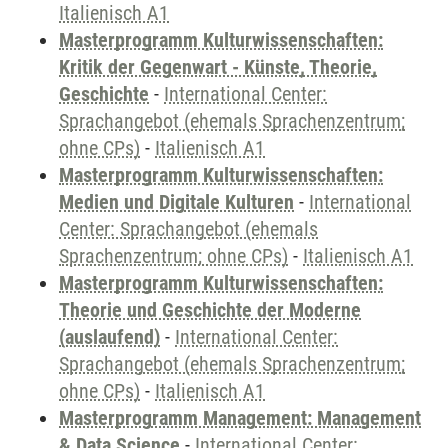
Italienisch A1
Masterprogramm Kulturwissenschaften:
Kritik der Gegenwart - Künste, Theorie,
Geschichte
-
International Center:
Sprachangebot (ehemals Sprachenzentrum;
ohne CPs)
-
Italienisch A1
Masterprogramm Kulturwissenschaften:
Medien und Digitale Kulturen
-
International
Center: Sprachangebot (ehemals
Sprachenzentrum; ohne CPs)
-
Italienisch A1
Masterprogramm Kulturwissenschaften:
Theorie und Geschichte der Moderne
(auslaufend)
-
International Center:
Sprachangebot (ehemals Sprachenzentrum;
ohne CPs)
-
Italienisch A1
Masterprogramm Management: Management
& Data Science
-
International Center: