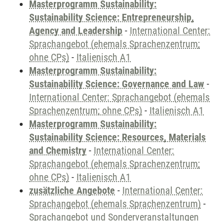
Masterprogramm Sustainability:
Sustainability Science: Entrepreneurship,
Agency and Leadership
-
International Center:
Sprachangebot (ehemals Sprachenzentrum;
ohne CPs)
-
Italienisch A1
Masterprogramm Sustainability:
Sustainability Science: Governance and Law
-
International Center: Sprachangebot (ehemals
Sprachenzentrum; ohne CPs)
-
Italienisch A1
Masterprogramm Sustainability:
Sustainability Science: Resources, Materials
and Chemistry
-
International Center:
Sprachangebot (ehemals Sprachenzentrum;
ohne CPs)
-
Italienisch A1
zusätzliche Angebote
-
International Center:
Sprachangebot (ehemals Sprachenzentrum)
-
Sprachangebot und Sonderveranstaltungen