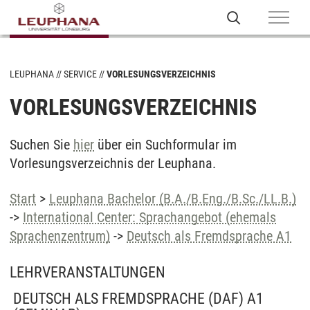
LEUPHANA
SERVICE
VORLESUNGSVERZEICHNIS
VORLESUNGSVERZEICHNIS
Suchen Sie
hier
über ein Suchformular im
Vorlesungsverzeichnis der Leuphana.
Start
>
Leuphana Bachelor (B.A./B.Eng./B.Sc./LL.B.)
->
International Center: Sprachangebot (ehemals
Sprachenzentrum)
->
Deutsch als Fremdsprache A1
LEHRVERANSTALTUNGEN
DEUTSCH ALS FREMDSPRACHE (DAF) A1