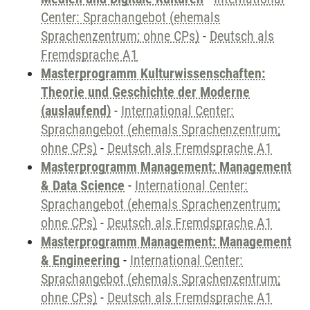
Center: Sprachangebot (ehemals
Sprachenzentrum; ohne CPs)
-
Deutsch als
Fremdsprache A1
Masterprogramm Kulturwissenschaften:
Theorie und Geschichte der Moderne
(auslaufend)
-
International Center:
Sprachangebot (ehemals Sprachenzentrum;
ohne CPs)
-
Deutsch als Fremdsprache A1
Masterprogramm Management: Management
& Data Science
-
International Center:
Sprachangebot (ehemals Sprachenzentrum;
ohne CPs)
-
Deutsch als Fremdsprache A1
Masterprogramm Management: Management
& Engineering
-
International Center:
Sprachangebot (ehemals Sprachenzentrum;
ohne CPs)
-
Deutsch als Fremdsprache A1