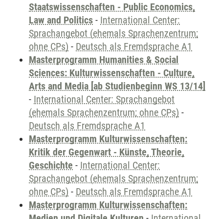
Staatswissenschaften - Public Economics,
Law and Politics
-
International Center:
Sprachangebot (ehemals Sprachenzentrum;
ohne CPs)
-
Deutsch als Fremdsprache A1
Masterprogramm Humanities & Social
Sciences: Kulturwissenschaften - Culture,
Arts and Media [ab Studienbeginn WS 13/14]
-
International Center: Sprachangebot
(ehemals Sprachenzentrum; ohne CPs)
-
Deutsch als Fremdsprache A1
Masterprogramm Kulturwissenschaften:
Kritik der Gegenwart - Künste, Theorie,
Geschichte
-
International Center:
Sprachangebot (ehemals Sprachenzentrum;
ohne CPs)
-
Deutsch als Fremdsprache A1
Masterprogramm Kulturwissenschaften:
Medien und Digitale Kulturen
-
International