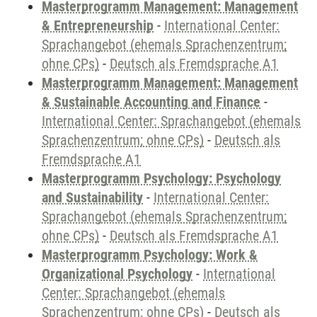
Masterprogramm Management: Management
& Entrepreneurship
-
International Center:
Sprachangebot (ehemals Sprachenzentrum;
ohne CPs)
-
Deutsch als Fremdsprache A1
Masterprogramm Management: Management
& Sustainable Accounting and Finance
-
International Center: Sprachangebot (ehemals
Sprachenzentrum; ohne CPs)
-
Deutsch als
Fremdsprache A1
Masterprogramm Psychology: Psychology
and Sustainability
-
International Center:
Sprachangebot (ehemals Sprachenzentrum;
ohne CPs)
-
Deutsch als Fremdsprache A1
Masterprogramm Psychology: Work &
Organizational Psychology
-
International
Center: Sprachangebot (ehemals
Sprachenzentrum; ohne CPs)
-
Deutsch als