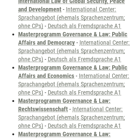
International Law of Global Security, Peace
and Development
-
International Center:
Sprachangebot (ehemals Sprachenzentrum;
ohne CPs)
-
Deutsch als Fremdsprache A1
Masterprogramm Governance & Law: Public
Affairs and Democracy
-
International Center:
Sprachangebot (ehemals Sprachenzentrum;
ohne CPs)
-
Deutsch als Fremdsprache A1
Masterprogramm Governance & Law: Public
Affairs and Economics
-
International Center:
Sprachangebot (ehemals Sprachenzentrum;
ohne CPs)
-
Deutsch als Fremdsprache A1
Masterprogramm Governance & Law:
Rechtswissenschaft
-
International Center:
Sprachangebot (ehemals Sprachenzentrum;
ohne CPs)
-
Deutsch als Fremdsprache A1
Masterprogramm Governance & Law: