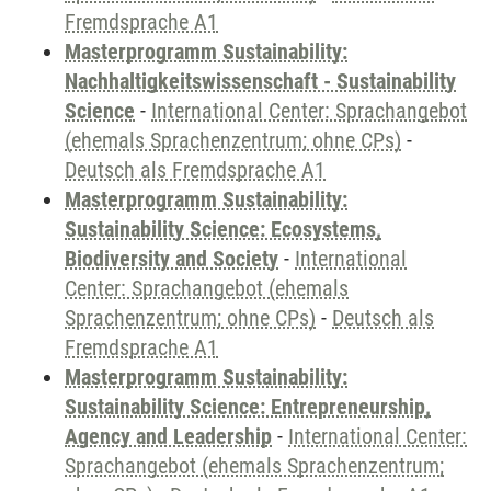
Fremdsprache A1
Masterprogramm Sustainability:
Nachhaltigkeitswissenschaft - Sustainability
Science
-
International Center: Sprachangebot
(ehemals Sprachenzentrum; ohne CPs)
-
Deutsch als Fremdsprache A1
Masterprogramm Sustainability:
Sustainability Science: Ecosystems,
Biodiversity and Society
-
International
Center: Sprachangebot (ehemals
Sprachenzentrum; ohne CPs)
-
Deutsch als
Fremdsprache A1
Masterprogramm Sustainability:
Sustainability Science: Entrepreneurship,
Agency and Leadership
-
International Center:
Sprachangebot (ehemals Sprachenzentrum;