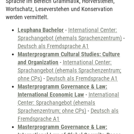
Sprache im Bereich Grammatik, Hörverstehen,
Wortschatz, Leseverstehen und Konservation
werden vermittelt.
Leuphana Bachelor
-
International Center:
Sprachangebot (ehemals Sprachenzentrum)
-
Deutsch als Fremdsprache A1
Masterprogramm Cultural Studies: Culture
and Organization
-
International Center:
Sprachangebot (ehemals Sprachenzentrum;
ohne CPs)
-
Deutsch als Fremdsprache A1
Masterprogramm Governance & Law:
International Economic Law
-
International
Center: Sprachangebot (ehemals
Sprachenzentrum; ohne CPs)
-
Deutsch als
Fremdsprache A1
Masterprogramm Governance & Law: