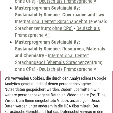
ohne CPs)
-
Deutsch als Fremdsprache A1
Masterprogramm Sustainability:
Sustainability Science: Governance and Law
-
International Center: Sprachangebot (ehemals
Sprachenzentrum; ohne CPs)
-
Deutsch als
Fremdsprache A1
Masterprogramm Sustainability:
Sustainability Science: Resources, Materials
and Chemistry
-
International Center:
Sprachangebot (ehemals Sprachenzentrum;
ohne CPs)
-
Deutsch als Fremdsprache A1
zusätzliche Angebote
-
International Center:
Wir verwenden Cookies, die durch den Analysedienst Google
Sprachangebot (ehemals Sprachenzentrum)
-
Analytics gesetzt und auf denen personenbezogene
Sprachangebot und Sonderveranstaltungen
Nutzerdaten gespeichert werden. Zudem übermitteln wir
weitere personenbezogene Daten an Videodienste (YouTube,
Vimeo), um Ihnen eingebettete Videos anzuzeigen. Diese
Daten werden unter anderem in die USA übermittelt. Der
Europäische Gerichtshof hat das Datenschutzniveau in den