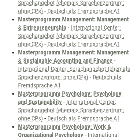
Sprachangebot (ehemals Sprachenzentrum;
ohne CPs)
-
Deutsch als Fremdsprache A1
Masterprogramm Management: Management
& Entrepreneurship
-
International Center:
Sprachangebot (ehemals Sprachenzentrum;
ohne CPs)
-
Deutsch als Fremdsprache A1
Masterprogramm Management: Management
& Sustainable Accounting and Finance
-
International Center: Sprachangebot (ehemals
Sprachenzentrum; ohne CPs)
-
Deutsch als
Fremdsprache A1
Masterprogramm Psychology: Psychology
and Sustainability
-
International Center:
Sprachangebot (ehemals Sprachenzentrum;
ohne CPs)
-
Deutsch als Fremdsprache A1
Masterprogramm Psychology: Work &
Organizational Psychology
-
International