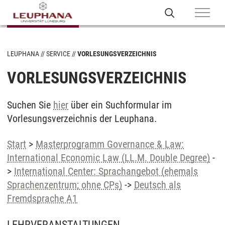
LEUPHANA
SERVICE
VORLESUNGSVERZEICHNIS
VORLESUNGSVERZEICHNIS
Suchen Sie
hier
über ein Suchformular im
Vorlesungsverzeichnis der Leuphana.
Start
>
Masterprogramm Governance & Law:
International Economic Law (LL.M. Double Degree)
-
>
International Center: Sprachangebot (ehemals
Sprachenzentrum; ohne CPs)
->
Deutsch als
Fremdsprache A1
LEHRVERANSTALTUNGEN