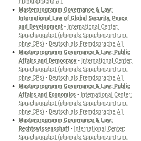
Fremdsprache A1
Masterprogramm Governance & Law:
International Law of Global Security, Peace
and Development
-
International Center:
Sprachangebot (ehemals Sprachenzentrum;
ohne CPs)
-
Deutsch als Fremdsprache A1
Masterprogramm Governance & Law: Public
Affairs and Democracy
-
International Center:
Sprachangebot (ehemals Sprachenzentrum;
ohne CPs)
-
Deutsch als Fremdsprache A1
Masterprogramm Governance & Law: Public
Affairs and Economics
-
International Center:
Sprachangebot (ehemals Sprachenzentrum;
ohne CPs)
-
Deutsch als Fremdsprache A1
Masterprogramm Governance & Law:
Rechtswissenschaft
-
International Center:
Sprachangebot (ehemals Sprachenzentrum;