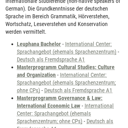
Internationale Studierende (non-native speakers of
German). Die Grundkenntnisse der deutschen
Sprache im Bereich Grammatik, Hörverstehen,
Wortschatz, Leseverstehen und Konservation
werden vermittelt.
Leuphana Bachelor
-
International Center:
Sprachangebot (ehemals Sprachenzentrum)
-
Deutsch als Fremdsprache A1
Masterprogramm Cultural Studies: Culture
and Organization
-
International Center:
Sprachangebot (ehemals Sprachenzentrum;
ohne CPs)
-
Deutsch als Fremdsprache A1
Masterprogramm Governance & Law:
International Economic Law
-
International
Center: Sprachangebot (ehemals
Sprachenzentrum; ohne CPs)
-
Deutsch als