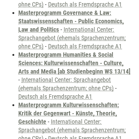
ohne CPs)
-
Deutsch als Fremdsprache A1
Masterprogramm Governance & Law:
Staatswissenschaften - Public Economics,
Law and Politics
-
International Center:
Sprachangebot (ehemals Sprachenzentrum;
ohne CPs)
-
Deutsch als Fremdsprache A1
Masterprogramm Humanities & Social
Sciences: Kulturwissenschaften - Culture,
Arts and Media [ab Studienbeginn WS 13/14]
-
International Center: Sprachangebot
(ehemals Sprachenzentrum; ohne CPs)
-
Deutsch als Fremdsprache A1
Masterprogramm Kulturwissenschaften:
Kritik der Gegenwart - Künste, Theorie,
Geschichte
-
International Center:
Sprachangebot (ehemals Sprachenzentrum;
ohne CPs)
-
Deutsch als Fremdsprache A1