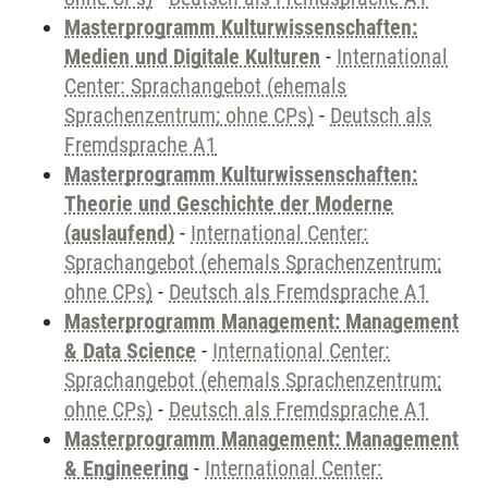
Masterprogramm Kulturwissenschaften:
Medien und Digitale Kulturen
-
International
Center: Sprachangebot (ehemals
Sprachenzentrum; ohne CPs)
-
Deutsch als
Fremdsprache A1
Masterprogramm Kulturwissenschaften:
Theorie und Geschichte der Moderne
(auslaufend)
-
International Center:
Sprachangebot (ehemals Sprachenzentrum;
ohne CPs)
-
Deutsch als Fremdsprache A1
Masterprogramm Management: Management
& Data Science
-
International Center:
Sprachangebot (ehemals Sprachenzentrum;
ohne CPs)
-
Deutsch als Fremdsprache A1
Masterprogramm Management: Management
& Engineering
-
International Center: