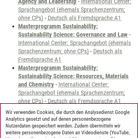
Agency and Leadership
-
International Center:
Sprachangebot (ehemals Sprachenzentrum;
ohne CPs)
-
Deutsch als Fremdsprache A1
Masterprogramm Sustainability:
Sustainability Science: Governance and Law
-
International Center: Sprachangebot (ehemals
Sprachenzentrum; ohne CPs)
-
Deutsch als
Fremdsprache A1
Masterprogramm Sustainability:
Sustainability Science: Resources, Materials
and Chemistry
-
International Center:
Sprachangebot (ehemals Sprachenzentrum;
ohne CPs)
-
Deutsch als Fremdsprache A1
zusätzliche Angebote
-
International Center:
Wir verwenden Cookies, die durch den Analysedienst Google
Sprachangebot (ehemals Sprachenzentrum)
-
Analytics gesetzt und auf denen personenbezogene
Sprachangebot und Sonderveranstaltungen
Nutzerdaten gespeichert werden. Zudem übermitteln wir
weitere personenbezogene Daten an Videodienste (YouTube,