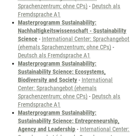
Sprachenzentrum; ohne CPs)
-
Deutsch als
Fremdsprache A1
Masterprogramm Sustainability:
Nachhaltigkeitswissenschaft - Sustainability
Science
-
International Center: Sprachangebot
(ehemals Sprachenzentrum; ohne CPs)
-
Deutsch als Fremdsprache A1
Masterprogramm Sustainability:
Sustainability Science: Ecosystems,
Biodiversity and Society
-
International
Center: Sprachangebot (ehemals
Sprachenzentrum; ohne CPs)
-
Deutsch als
Fremdsprache A1
Masterprogramm Sustainability:
Sustainability Science: Entrepreneurship,
Agency and Leadership
-
International Center: