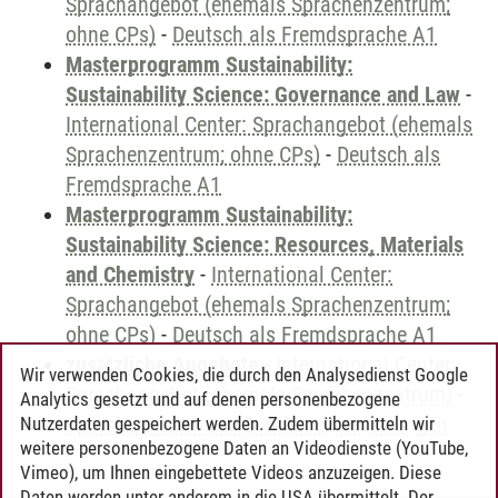
Sprachangebot (ehemals Sprachenzentrum;
ohne CPs)
-
Deutsch als Fremdsprache A1
Masterprogramm Sustainability:
Sustainability Science: Governance and Law
-
International Center: Sprachangebot (ehemals
Sprachenzentrum; ohne CPs)
-
Deutsch als
Fremdsprache A1
Masterprogramm Sustainability:
Sustainability Science: Resources, Materials
and Chemistry
-
International Center:
Sprachangebot (ehemals Sprachenzentrum;
ohne CPs)
-
Deutsch als Fremdsprache A1
zusätzliche Angebote
-
International Center:
Wir verwenden Cookies, die durch den Analysedienst Google
Sprachangebot (ehemals Sprachenzentrum)
-
Analytics gesetzt und auf denen personenbezogene
Sprachangebot und Sonderveranstaltungen
Nutzerdaten gespeichert werden. Zudem übermitteln wir
weitere personenbezogene Daten an Videodienste (YouTube,
Vimeo), um Ihnen eingebettete Videos anzuzeigen. Diese
Daten werden unter anderem in die USA übermittelt. Der