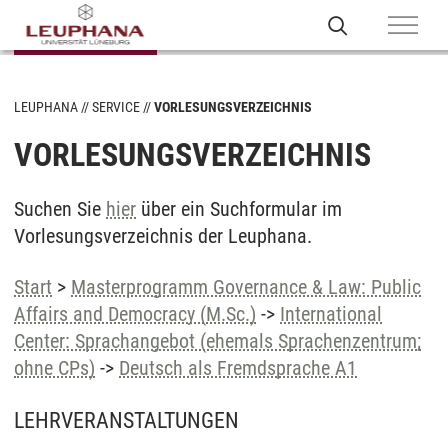
LEUPHANA
SERVICE
VORLESUNGSVERZEICHNIS
VORLESUNGSVERZEICHNIS
Suchen Sie
hier
über ein Suchformular im
Vorlesungsverzeichnis der Leuphana.
Start
>
Masterprogramm Governance & Law: Public
Affairs and Democracy (M.Sc.)
->
International
Center: Sprachangebot (ehemals Sprachenzentrum;
ohne CPs)
->
Deutsch als Fremdsprache A1
LEHRVERANSTALTUNGEN