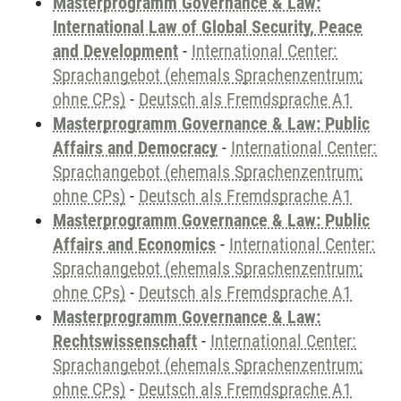
Masterprogramm Governance & Law:
International Law of Global Security, Peace
and Development
-
International Center:
Sprachangebot (ehemals Sprachenzentrum;
ohne CPs)
-
Deutsch als Fremdsprache A1
Masterprogramm Governance & Law: Public
Affairs and Democracy
-
International Center:
Sprachangebot (ehemals Sprachenzentrum;
ohne CPs)
-
Deutsch als Fremdsprache A1
Masterprogramm Governance & Law: Public
Affairs and Economics
-
International Center:
Sprachangebot (ehemals Sprachenzentrum;
ohne CPs)
-
Deutsch als Fremdsprache A1
Masterprogramm Governance & Law:
Rechtswissenschaft
-
International Center:
Sprachangebot (ehemals Sprachenzentrum;
ohne CPs)
-
Deutsch als Fremdsprache A1