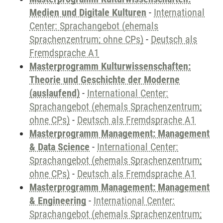
Medien und Digitale Kulturen
-
International
Center: Sprachangebot (ehemals
Sprachenzentrum; ohne CPs)
-
Deutsch als
Fremdsprache A1
Masterprogramm Kulturwissenschaften:
Theorie und Geschichte der Moderne
(auslaufend)
-
International Center:
Sprachangebot (ehemals Sprachenzentrum;
ohne CPs)
-
Deutsch als Fremdsprache A1
Masterprogramm Management: Management
& Data Science
-
International Center:
Sprachangebot (ehemals Sprachenzentrum;
ohne CPs)
-
Deutsch als Fremdsprache A1
Masterprogramm Management: Management
& Engineering
-
International Center:
Sprachangebot (ehemals Sprachenzentrum;