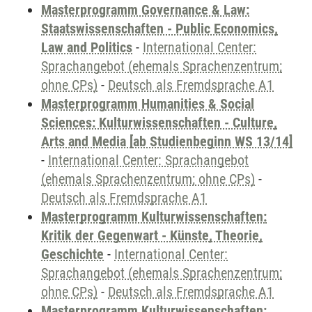
Masterprogramm Governance & Law:
Staatswissenschaften - Public Economics,
Law and Politics
-
International Center:
Sprachangebot (ehemals Sprachenzentrum;
ohne CPs)
-
Deutsch als Fremdsprache A1
Masterprogramm Humanities & Social
Sciences: Kulturwissenschaften - Culture,
Arts and Media [ab Studienbeginn WS 13/14]
-
International Center: Sprachangebot
(ehemals Sprachenzentrum; ohne CPs)
-
Deutsch als Fremdsprache A1
Masterprogramm Kulturwissenschaften:
Kritik der Gegenwart - Künste, Theorie,
Geschichte
-
International Center:
Sprachangebot (ehemals Sprachenzentrum;
ohne CPs)
-
Deutsch als Fremdsprache A1
Masterprogramm Kulturwissenschaften: