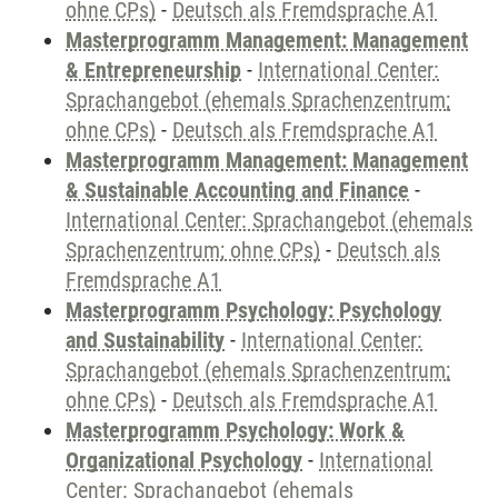
ohne CPs)
-
Deutsch als Fremdsprache A1
Masterprogramm Management: Management
& Entrepreneurship
-
International Center:
Sprachangebot (ehemals Sprachenzentrum;
ohne CPs)
-
Deutsch als Fremdsprache A1
Masterprogramm Management: Management
& Sustainable Accounting and Finance
-
International Center: Sprachangebot (ehemals
Sprachenzentrum; ohne CPs)
-
Deutsch als
Fremdsprache A1
Masterprogramm Psychology: Psychology
and Sustainability
-
International Center:
Sprachangebot (ehemals Sprachenzentrum;
ohne CPs)
-
Deutsch als Fremdsprache A1
Masterprogramm Psychology: Work &
Organizational Psychology
-
International
Center: Sprachangebot (ehemals