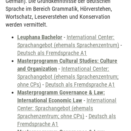
German). Die Grundkenntnisse der deutschen
Sprache im Bereich Grammatik, Hörverstehen,
Wortschatz, Leseverstehen und Konservation
werden vermittelt.
Leuphana Bachelor
-
International Center:
Sprachangebot (ehemals Sprachenzentrum)
-
Deutsch als Fremdsprache A1
Masterprogramm Cultural Studies: Culture
and Organization
-
International Center:
Sprachangebot (ehemals Sprachenzentrum;
ohne CPs)
-
Deutsch als Fremdsprache A1
Masterprogramm Governance & Law:
International Economic Law
-
International
Center: Sprachangebot (ehemals
Sprachenzentrum; ohne CPs)
-
Deutsch als
Fremdsprache A1