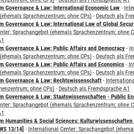
 Governance & Law: International Economic Law
-
Inte
(ehemals Sprachenzentrum; ohne CPs)
-
Deutsch als Fr
 Governance & Law: International Law of Global Secur
Center: Sprachangebot (ehemals Sprachenzentrum; ohne 
A1
 Governance & Law: Public Affairs and Democracy
-
In
(ehemals Sprachenzentrum; ohne CPs)
-
Deutsch als Fr
 Governance & Law: Public Affairs and Economics
-
In
(ehemals Sprachenzentrum; ohne CPs)
-
Deutsch als Fr
m Governance & Law: Rechtswissenschaft
-
Internation
henzentrum; ohne CPs)
-
Deutsch als Fremdsprache A1
 Governance & Law: Staatswissenschaften - Public Eco
Center: Sprachangebot (ehemals Sprachenzentrum; ohne 
A1
 Humanities & Social Sciences: Kulturwissenschaften -
WS 13/14]
-
International Center: Sprachangebot (ehem