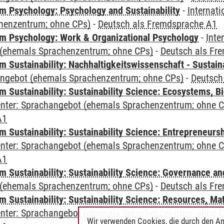
 Psychology: Psychology and Sustainability
-
Internat
henzentrum; ohne CPs)
-
Deutsch als Fremdsprache A1
 Psychology: Work & Organizational Psychology
-
Inte
(ehemals Sprachenzentrum; ohne CPs)
-
Deutsch als Fr
Sustainability: Nachhaltigkeitswissenschaft - Sustaina
angebot (ehemals Sprachenzentrum; ohne CPs)
-
Deutsch
Sustainability: Sustainability Science: Ecosystems, Bi
Center: Sprachangebot (ehemals Sprachenzentrum; ohne 
A1
 Sustainability: Sustainability Science: Entrepreneurs
Center: Sprachangebot (ehemals Sprachenzentrum; ohne 
A1
 Sustainability: Sustainability Science: Governance a
(ehemals Sprachenzentrum; ohne CPs)
-
Deutsch als Fr
Sustainability: Sustainability Science: Resources, Ma
Center: Sprachangebot (ehemals Sprachenzentrum; ohne 
Wir verwenden Cookies, die durch den An