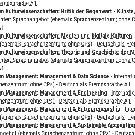
remdsprache A1
 Kulturwissenschaften: Kritik der Gegenwart - Künste,
Center: Sprachangebot (ehemals Sprachenzentrum; ohne 
A1
 Kulturwissenschaften: Medien und Digitale Kulturen
(ehemals Sprachenzentrum; ohne CPs)
-
Deutsch als Fr
 Kulturwissenschaften: Theorie und Geschichte der M
Center: Sprachangebot (ehemals Sprachenzentrum; ohne 
A1
m Management: Management & Data Science
-
Internat
henzentrum; ohne CPs)
-
Deutsch als Fremdsprache A1
m Management: Management & Engineering
-
Internati
henzentrum; ohne CPs)
-
Deutsch als Fremdsprache A1
m Management: Management & Entrepreneurship
-
Inte
(ehemals Sprachenzentrum; ohne CPs)
-
Deutsch als Fr
m Management: Management & Sustainable Accounting
angebot (ehemals Sprachenzentrum; ohne CPs)
-
Deutsch