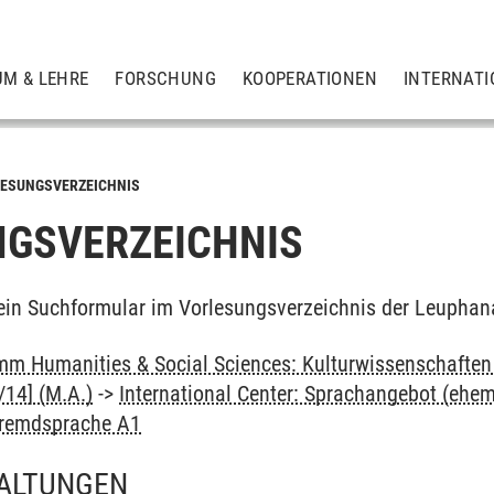
UM & LEHRE
FORSCHUNG
KOOPERATIONEN
INTERNATI
ESUNGSVERZEICHNIS
GSVERZEICHNIS
ein Suchformular im Vorlesungsverzeichnis der Leuphan
m Humanities & Social Sciences: Kulturwissenschaften -
14] (M.A.)
->
International Center: Sprachangebot (ehe
Fremdsprache A1
ALTUNGEN