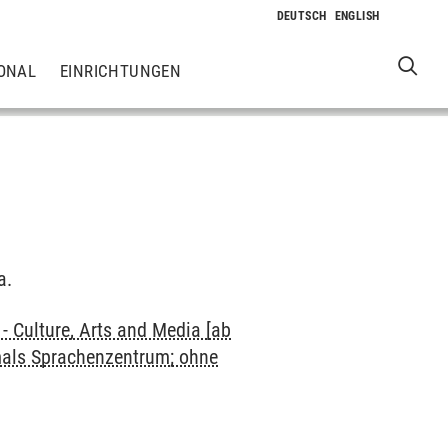
ONAL
EINRICHTUNGEN
a.
 Culture, Arts and Media [ab
mals Sprachenzentrum; ohne