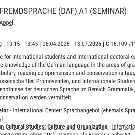
 FREMDSPRACHE (DAF) A1
(SEMINAR)
 Appel
 | 10:15 - 13:45 | 06.04.2026 - 13.07.2026 | C 16.109 
for international students and international doctoral 
c knowledge of the German language in the areas of gra
bulary, reading comprehension and conservation is taug
issenschaftler, Promovenden, und Internationale Studier
enntnisse der deutschen Sprache im Bereich Grammatik,
onservation werden vermittelt.
elor
-
International Center: Sprachangebot (ehemals Sp
A1
 Cultural Studies: Culture and Organization
-
Internati
henzentrum; ohne CPs)
-
Deutsch als Fremdsprache A1