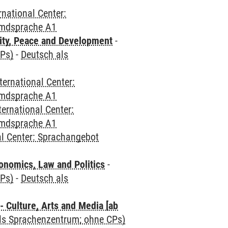
rnational Center:
emdsprache A1
ity, Peace and Development
-
CPs)
-
Deutsch als
ternational Center:
emdsprache A1
ternational Center:
emdsprache A1
al Center: Sprachangebot
nomics, Law and Politics
-
CPs)
-
Deutsch als
 Culture, Arts and Media [ab
als Sprachenzentrum; ohne CPs)