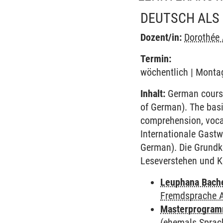
DEUTSCH ALS
Dozent/in:
Dorothée
Termin:
wöchentlich | Montag
Inhalt:
German course 
of German). The basi
comprehension, voca
Internationale Gastw
German). Die Grundk
Leseverstehen und K
Leuphana Bach
Fremdsprache 
Masterprogramm
(ehemals Sprac