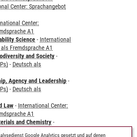
ional Center: Sprachangebot
rnational Center:
emdsprache A1
bility Science
-
International
 als Fremdsprache A1
odiversity and Society
-
CPs)
-
Deutsch als
hip, Agency and Leadership
-
CPs)
-
Deutsch als
nd Law
-
International Center:
emdsprache A1
terials and Chemistry
-
CPs)
-
Deutsch als
alysedienst Google Analytics gesetzt und auf denen