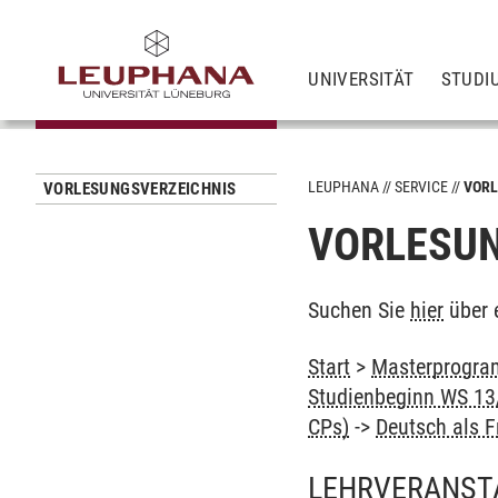
UNIVERSITÄT
STUDI
LEUPHANA
SERVICE
VORL
VORLESUNGSVERZEICHNIS
VORLESUN
Suchen Sie
hier
über 
Start
>
Masterprogram
Studienbeginn WS 13/
CPs)
->
Deutsch als 
LEHRVERANST