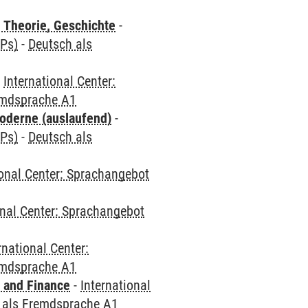
 Theorie, Geschichte
-
CPs)
-
Deutsch als
-
International Center:
emdsprache A1
oderne (auslaufend)
-
CPs)
-
Deutsch als
ional Center: Sprachangebot
onal Center: Sprachangebot
rnational Center:
emdsprache A1
 and Finance
-
International
 als Fremdsprache A1