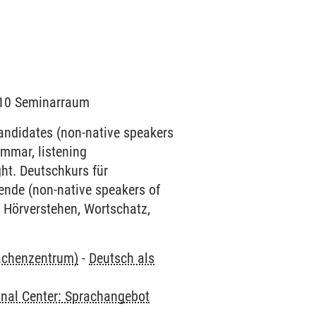
/110 Seminarraum
candidates (non-native speakers
mmar, listening
ht. Deutschkurs für
ende (non-native speakers of
 Hörverstehen, Wortschatz,
rachenzentrum)
-
Deutsch als
onal Center: Sprachangebot