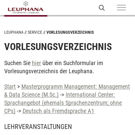
LEUPHANA
SERVICE
VORLESUNGSVERZEICHNIS
VORLESUNGSVERZEICHNIS
Suchen Sie
hier
über ein Suchformular im
Vorlesungsverzeichnis der Leuphana.
Start
>
Masterprogramm Management: Management
& Data Science (M.Sc.)
->
International Center:
Sprachangebot (ehemals Sprachenzentrum; ohne
CPs)
->
Deutsch als Fremdsprache A1
LEHRVERANSTALTUNGEN