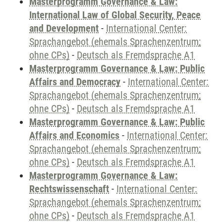
Masterprogramm Governance & Law:
International Law of Global Security, Peace
and Development
-
International Center:
Sprachangebot (ehemals Sprachenzentrum;
ohne CPs)
-
Deutsch als Fremdsprache A1
Masterprogramm Governance & Law: Public
Affairs and Democracy
-
International Center:
Sprachangebot (ehemals Sprachenzentrum;
ohne CPs)
-
Deutsch als Fremdsprache A1
Masterprogramm Governance & Law: Public
Affairs and Economics
-
International Center:
Sprachangebot (ehemals Sprachenzentrum;
ohne CPs)
-
Deutsch als Fremdsprache A1
Masterprogramm Governance & Law:
Rechtswissenschaft
-
International Center:
Sprachangebot (ehemals Sprachenzentrum;
ohne CPs)
-
Deutsch als Fremdsprache A1