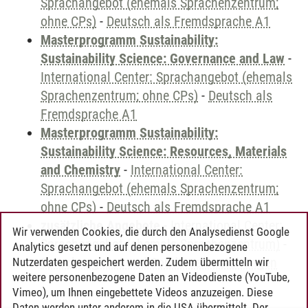
Sprachangebot (ehemals Sprachenzentrum;
ohne CPs)
-
Deutsch als Fremdsprache A1
Masterprogramm Sustainability:
Sustainability Science: Governance and Law
-
International Center: Sprachangebot (ehemals
Sprachenzentrum; ohne CPs)
-
Deutsch als
Fremdsprache A1
Masterprogramm Sustainability:
Sustainability Science: Resources, Materials
and Chemistry
-
International Center:
Sprachangebot (ehemals Sprachenzentrum;
ohne CPs)
-
Deutsch als Fremdsprache A1
zusätzliche Angebote
-
International Center:
Wir verwenden Cookies, die durch den Analysedienst Google
Sprachangebot (ehemals Sprachenzentrum)
-
Analytics gesetzt und auf denen personenbezogene
Sprachangebot und Sonderveranstaltungen
Nutzerdaten gespeichert werden. Zudem übermitteln wir
weitere personenbezogene Daten an Videodienste (YouTube,
Vimeo), um Ihnen eingebettete Videos anzuzeigen. Diese
Daten werden unter anderem in die USA übermittelt. Der