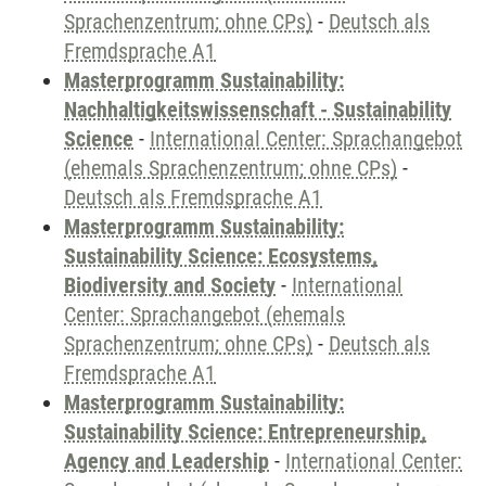
Sprachenzentrum; ohne CPs)
-
Deutsch als
Fremdsprache A1
Masterprogramm Sustainability:
Nachhaltigkeitswissenschaft - Sustainability
Science
-
International Center: Sprachangebot
(ehemals Sprachenzentrum; ohne CPs)
-
Deutsch als Fremdsprache A1
Masterprogramm Sustainability:
Sustainability Science: Ecosystems,
Biodiversity and Society
-
International
Center: Sprachangebot (ehemals
Sprachenzentrum; ohne CPs)
-
Deutsch als
Fremdsprache A1
Masterprogramm Sustainability:
Sustainability Science: Entrepreneurship,
Agency and Leadership
-
International Center: