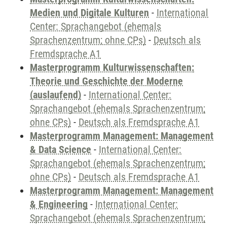
Medien und Digitale Kulturen
-
International
Center: Sprachangebot (ehemals
Sprachenzentrum; ohne CPs)
-
Deutsch als
Fremdsprache A1
Masterprogramm Kulturwissenschaften:
Theorie und Geschichte der Moderne
(auslaufend)
-
International Center:
Sprachangebot (ehemals Sprachenzentrum;
ohne CPs)
-
Deutsch als Fremdsprache A1
Masterprogramm Management: Management
& Data Science
-
International Center:
Sprachangebot (ehemals Sprachenzentrum;
ohne CPs)
-
Deutsch als Fremdsprache A1
Masterprogramm Management: Management
& Engineering
-
International Center:
Sprachangebot (ehemals Sprachenzentrum;