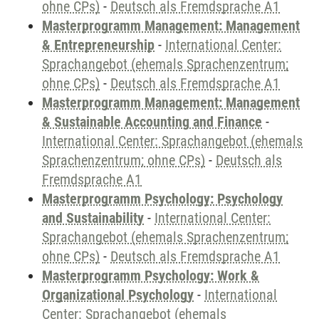
ohne CPs)
-
Deutsch als Fremdsprache A1
Masterprogramm Management: Management
& Entrepreneurship
-
International Center:
Sprachangebot (ehemals Sprachenzentrum;
ohne CPs)
-
Deutsch als Fremdsprache A1
Masterprogramm Management: Management
& Sustainable Accounting and Finance
-
International Center: Sprachangebot (ehemals
Sprachenzentrum; ohne CPs)
-
Deutsch als
Fremdsprache A1
Masterprogramm Psychology: Psychology
and Sustainability
-
International Center:
Sprachangebot (ehemals Sprachenzentrum;
ohne CPs)
-
Deutsch als Fremdsprache A1
Masterprogramm Psychology: Work &
Organizational Psychology
-
International
Center: Sprachangebot (ehemals