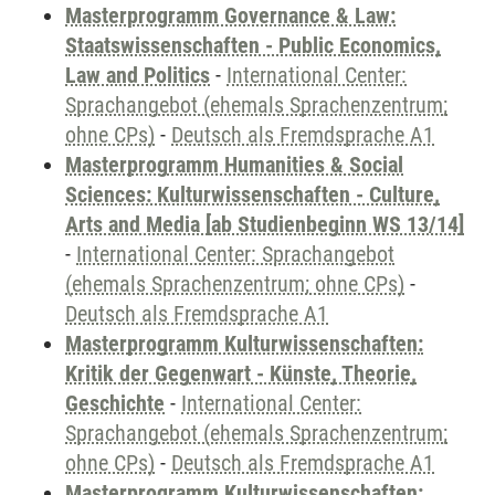
Masterprogramm Governance & Law:
Staatswissenschaften - Public Economics,
Law and Politics
-
International Center:
Sprachangebot (ehemals Sprachenzentrum;
ohne CPs)
-
Deutsch als Fremdsprache A1
Masterprogramm Humanities & Social
Sciences: Kulturwissenschaften - Culture,
Arts and Media [ab Studienbeginn WS 13/14]
-
International Center: Sprachangebot
(ehemals Sprachenzentrum; ohne CPs)
-
Deutsch als Fremdsprache A1
Masterprogramm Kulturwissenschaften:
Kritik der Gegenwart - Künste, Theorie,
Geschichte
-
International Center:
Sprachangebot (ehemals Sprachenzentrum;
ohne CPs)
-
Deutsch als Fremdsprache A1
Masterprogramm Kulturwissenschaften: