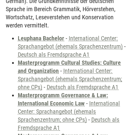
German). Die Grundkenntnisse der deutschen
Sprache im Bereich Grammatik, Hörverstehen,
Wortschatz, Leseverstehen und Konservation
werden vermittelt.
Leuphana Bachelor
-
International Center:
Sprachangebot (ehemals Sprachenzentrum)
-
Deutsch als Fremdsprache A1
Masterprogramm Cultural Studies: Culture
and Organization
-
International Center:
Sprachangebot (ehemals Sprachenzentrum;
ohne CPs)
-
Deutsch als Fremdsprache A1
Masterprogramm Governance & Law:
International Economic Law
-
International
Center: Sprachangebot (ehemals
Sprachenzentrum; ohne CPs)
-
Deutsch als
Fremdsprache A1