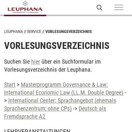
LEUPHANA
SERVICE
VORLESUNGSVERZEICHNIS
VORLESUNGSVERZEICHNIS
Suchen Sie
hier
über ein Suchformular im
Vorlesungsverzeichnis der Leuphana.
Start
>
Masterprogramm Governance & Law:
International Economic Law (LL.M. Double Degree)
-
>
International Center: Sprachangebot (ehemals
Sprachenzentrum; ohne CPs)
->
Deutsch als
Fremdsprache A2
LEHRVERANSTALTUNGEN