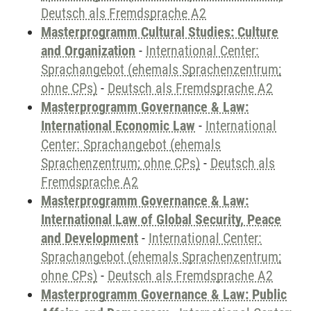
Deutsch als Fremdsprache A2
Masterprogramm Cultural Studies: Culture
and Organization
-
International Center:
Sprachangebot (ehemals Sprachenzentrum;
ohne CPs)
-
Deutsch als Fremdsprache A2
Masterprogramm Governance & Law:
International Economic Law
-
International
Center: Sprachangebot (ehemals
Sprachenzentrum; ohne CPs)
-
Deutsch als
Fremdsprache A2
Masterprogramm Governance & Law:
International Law of Global Security, Peace
and Development
-
International Center:
Sprachangebot (ehemals Sprachenzentrum;
ohne CPs)
-
Deutsch als Fremdsprache A2
Masterprogramm Governance & Law: Public