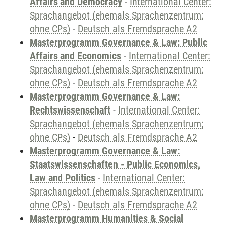
Affairs and Democracy
-
International Center:
Sprachangebot (ehemals Sprachenzentrum;
ohne CPs)
-
Deutsch als Fremdsprache A2
Masterprogramm Governance & Law: Public
Affairs and Economics
-
International Center:
Sprachangebot (ehemals Sprachenzentrum;
ohne CPs)
-
Deutsch als Fremdsprache A2
Masterprogramm Governance & Law:
Rechtswissenschaft
-
International Center:
Sprachangebot (ehemals Sprachenzentrum;
ohne CPs)
-
Deutsch als Fremdsprache A2
Masterprogramm Governance & Law:
Staatswissenschaften - Public Economics,
Law and Politics
-
International Center:
Sprachangebot (ehemals Sprachenzentrum;
ohne CPs)
-
Deutsch als Fremdsprache A2
Masterprogramm Humanities & Social