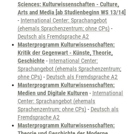
Sciences: Kulturwissenschaften - Culture,
Arts and Media [ab Studienbeginn WS 13/14]
-
International Center: Sprachangebot
(ehemals Sprachenzentrum; ohne CPs)
-
Deutsch als Fremdsprache A2
Masterprogramm Kulturwissenschaften:
Kritik der Gegenwart - Künste, Theorie,
Geschichte
-
International Center:
Sprachangebot (ehemals Sprachenzentrum;
ohne CPs)
-
Deutsch als Fremdsprache A2
Masterprogramm Kulturwissenschaften:
Medien und Digitale Kulturen
-
International
Center: Sprachangebot (ehemals
Sprachenzentrum; ohne CPs)
-
Deutsch als
Fremdsprache A2
Masterprogramm Kulturwissenschaften:
Theorie und Geschichte der Moderne