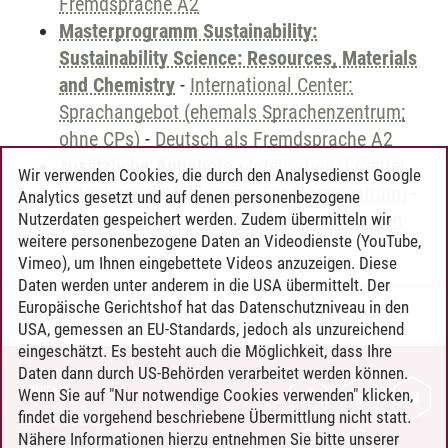
Fremdsprache A2
Masterprogramm Sustainability:
Sustainability Science: Resources, Materials
and Chemistry
-
International Center:
Sprachangebot (ehemals Sprachenzentrum;
ohne CPs)
-
Deutsch als Fremdsprache A2
zusätzliche Angebote
-
International Center:
Wir verwenden Cookies, die durch den Analysedienst Google
Sprachangebot (ehemals Sprachenzentrum)
-
Analytics gesetzt und auf denen personenbezogene
Sprachangebot und Sonderveranstaltungen
Nutzerdaten gespeichert werden. Zudem übermitteln wir
weitere personenbezogene Daten an Videodienste (YouTube,
Vimeo), um Ihnen eingebettete Videos anzuzeigen. Diese
Daten werden unter anderem in die USA übermittelt. Der
Europäische Gerichtshof hat das Datenschutzniveau in den
Timo Leder
/
30.06.2024
USA, gemessen an EU-Standards, jedoch als unzureichend
eingeschätzt. Es besteht auch die Möglichkeit, dass Ihre
Daten dann durch US-Behörden verarbeitet werden können.
KONTAKT
Wenn Sie auf "Nur notwendige Cookies verwenden" klicken,
findet die vorgehend beschriebene Übermittlung nicht statt.
LEUPHANA ALS ARBEITGEBER
Nähere Informationen hierzu entnehmen Sie bitte unserer