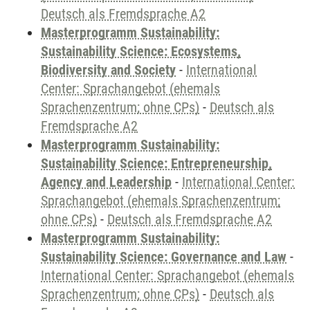
Deutsch als Fremdsprache A2
Masterprogramm Sustainability:
Sustainability Science: Ecosystems,
Biodiversity and Society
-
International
Center: Sprachangebot (ehemals
Sprachenzentrum; ohne CPs)
-
Deutsch als
Fremdsprache A2
Masterprogramm Sustainability:
Sustainability Science: Entrepreneurship,
Agency and Leadership
-
International Center:
Sprachangebot (ehemals Sprachenzentrum;
ohne CPs)
-
Deutsch als Fremdsprache A2
Masterprogramm Sustainability:
Sustainability Science: Governance and Law
-
International Center: Sprachangebot (ehemals
Sprachenzentrum; ohne CPs)
-
Deutsch als