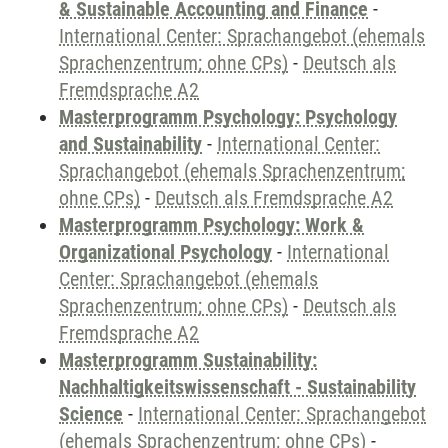
& Sustainable Accounting and Finance
-
International Center: Sprachangebot (ehemals
Sprachenzentrum; ohne CPs)
-
Deutsch als
Fremdsprache A2
Masterprogramm Psychology: Psychology
and Sustainability
-
International Center:
Sprachangebot (ehemals Sprachenzentrum;
ohne CPs)
-
Deutsch als Fremdsprache A2
Masterprogramm Psychology: Work &
Organizational Psychology
-
International
Center: Sprachangebot (ehemals
Sprachenzentrum; ohne CPs)
-
Deutsch als
Fremdsprache A2
Masterprogramm Sustainability:
Nachhaltigkeitswissenschaft - Sustainability
Science
-
International Center: Sprachangebot
(ehemals Sprachenzentrum; ohne CPs)
-