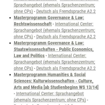
Sprachangebot (ehemals Sprachenzentrum;
ohne CPs)
-
Deutsch als Fremdsprache A2.2
Masterprogramm Governance & Law:
Rechtswissenschaft
-
International Center:
Sprachangebot (ehemals Sprachenzentrum;
ohne CPs)
-
Deutsch als Fremdsprache A2.2
Masterprogramm Governance & Law:
Staatswissenschaften - Public Economics,
Law and Politics
-
International Center:
Sprachangebot (ehemals Sprachenzentrum;
ohne CPs)
-
Deutsch als Fremdsprache A2.2
Masterprogramm Humanities & Social
Sciences: Kulturwissenschaften - Culture,
Arts and Media [ab Studienbeginn WS 13/14]
-
International Center: Sprachangebot
(ehemals Sprachenzentrum; ohne CPs)
-