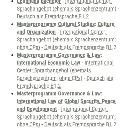
Leuphana Bachelor
-
International Center:
Sprachangebot (ehemals Sprachenzentrum)
-
Deutsch als Fremdsprache B1.2
Masterprogramm Cultural Studies: Culture
and Organization
-
International Center:
Sprachangebot (ehemals Sprachenzentrum;
ohne CPs)
-
Deutsch als Fremdsprache B1.2
Masterprogramm Governance & Law:
International Economic Law
-
International
Center: Sprachangebot (ehemals
Sprachenzentrum; ohne CPs)
-
Deutsch als
Fremdsprache B1.2
Masterprogramm Governance & Law:
International Law of Global Security, Peace
and Development
-
International Center:
Sprachangebot (ehemals Sprachenzentrum;
ohne CPs)
-
Deutsch als Fremdsprache B1.2