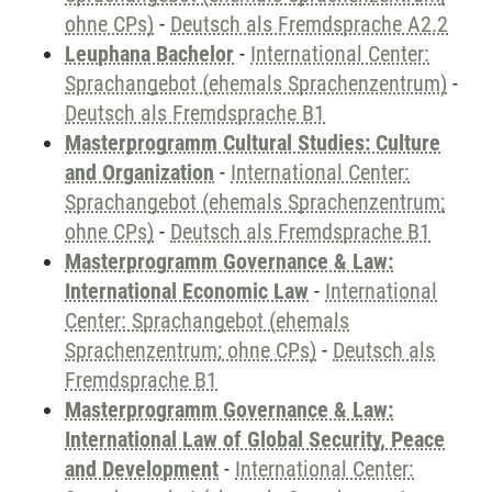
ohne CPs)
-
Deutsch als Fremdsprache A2.2
Leuphana Bachelor
-
International Center:
Sprachangebot (ehemals Sprachenzentrum)
-
Deutsch als Fremdsprache B1
Masterprogramm Cultural Studies: Culture
and Organization
-
International Center:
Sprachangebot (ehemals Sprachenzentrum;
ohne CPs)
-
Deutsch als Fremdsprache B1
Masterprogramm Governance & Law:
International Economic Law
-
International
Center: Sprachangebot (ehemals
Sprachenzentrum; ohne CPs)
-
Deutsch als
Fremdsprache B1
Masterprogramm Governance & Law:
International Law of Global Security, Peace
and Development
-
International Center: