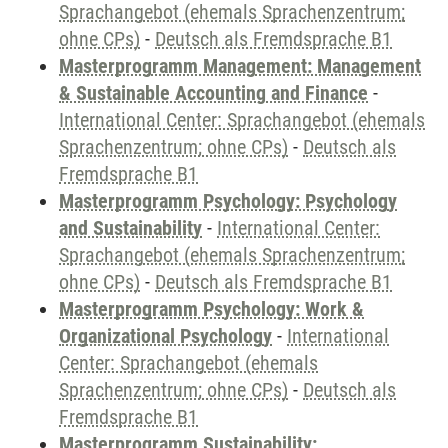
Sprachangebot (ehemals Sprachenzentrum;
ohne CPs)
-
Deutsch als Fremdsprache B1
Masterprogramm Management: Management
& Sustainable Accounting and Finance
-
International Center: Sprachangebot (ehemals
Sprachenzentrum; ohne CPs)
-
Deutsch als
Fremdsprache B1
Masterprogramm Psychology: Psychology
and Sustainability
-
International Center:
Sprachangebot (ehemals Sprachenzentrum;
ohne CPs)
-
Deutsch als Fremdsprache B1
Masterprogramm Psychology: Work &
Organizational Psychology
-
International
Center: Sprachangebot (ehemals
Sprachenzentrum; ohne CPs)
-
Deutsch als
Fremdsprache B1
Masterprogramm Sustainability: