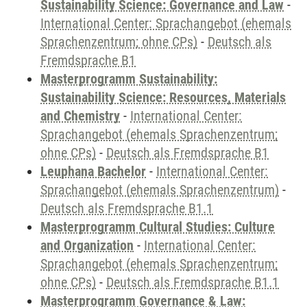
Sustainability Science: Governance and Law
-
International Center: Sprachangebot (ehemals
Sprachenzentrum; ohne CPs)
-
Deutsch als
Fremdsprache B1
Masterprogramm Sustainability:
Sustainability Science: Resources, Materials
and Chemistry
-
International Center:
Sprachangebot (ehemals Sprachenzentrum;
ohne CPs)
-
Deutsch als Fremdsprache B1
Leuphana Bachelor
-
International Center:
Sprachangebot (ehemals Sprachenzentrum)
-
Deutsch als Fremdsprache B1.1
Masterprogramm Cultural Studies: Culture
and Organization
-
International Center:
Sprachangebot (ehemals Sprachenzentrum;
ohne CPs)
-
Deutsch als Fremdsprache B1.1
Masterprogramm Governance & Law: