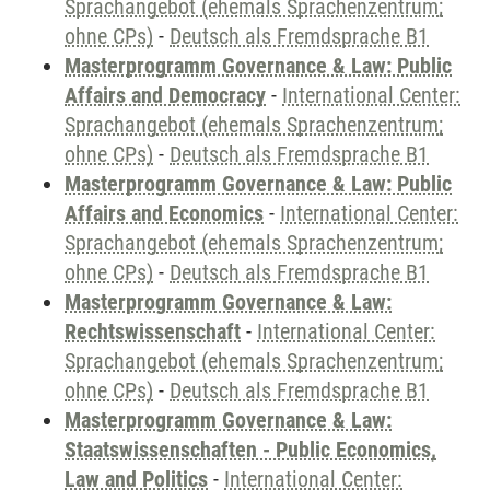
Sprachangebot (ehemals Sprachenzentrum;
ohne CPs)
-
Deutsch als Fremdsprache B1
Masterprogramm Governance & Law: Public
Affairs and Democracy
-
International Center:
Sprachangebot (ehemals Sprachenzentrum;
ohne CPs)
-
Deutsch als Fremdsprache B1
Masterprogramm Governance & Law: Public
Affairs and Economics
-
International Center:
Sprachangebot (ehemals Sprachenzentrum;
ohne CPs)
-
Deutsch als Fremdsprache B1
Masterprogramm Governance & Law:
Rechtswissenschaft
-
International Center:
Sprachangebot (ehemals Sprachenzentrum;
ohne CPs)
-
Deutsch als Fremdsprache B1
Masterprogramm Governance & Law:
Staatswissenschaften - Public Economics,
Law and Politics
-
International Center: