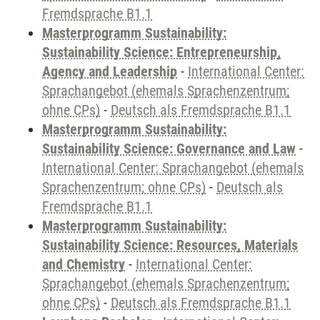
Fremdsprache B1.1
Masterprogramm Sustainability:
Sustainability Science: Entrepreneurship,
Agency and Leadership
-
International Center:
Sprachangebot (ehemals Sprachenzentrum;
ohne CPs)
-
Deutsch als Fremdsprache B1.1
Masterprogramm Sustainability:
Sustainability Science: Governance and Law
-
International Center: Sprachangebot (ehemals
Sprachenzentrum; ohne CPs)
-
Deutsch als
Fremdsprache B1.1
Masterprogramm Sustainability:
Sustainability Science: Resources, Materials
and Chemistry
-
International Center:
Sprachangebot (ehemals Sprachenzentrum;
ohne CPs)
-
Deutsch als Fremdsprache B1.1