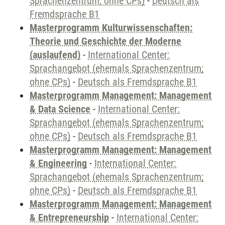
Sprachenzentrum; ohne CPs)
-
Deutsch als
Fremdsprache B1
Masterprogramm Kulturwissenschaften:
Theorie und Geschichte der Moderne
(auslaufend)
-
International Center:
Sprachangebot (ehemals Sprachenzentrum;
ohne CPs)
-
Deutsch als Fremdsprache B1
Masterprogramm Management: Management
& Data Science
-
International Center:
Sprachangebot (ehemals Sprachenzentrum;
ohne CPs)
-
Deutsch als Fremdsprache B1
Masterprogramm Management: Management
& Engineering
-
International Center:
Sprachangebot (ehemals Sprachenzentrum;
ohne CPs)
-
Deutsch als Fremdsprache B1
Masterprogramm Management: Management
& Entrepreneurship
-
International Center: