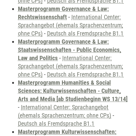
ohne CPs)
-
Deutsch als Fremdsprache B1.1
Masterprogramm Governance & Law:
Rechtswissenschaft
-
International Center:
Sprachangebot (ehemals Sprachenzentrum;
ohne CPs)
-
Deutsch als Fremdsprache B1.1
Masterprogramm Governance & Law:
Staatswissenschaften - Public Economics,
Law and Politics
-
International Center:
Sprachangebot (ehemals Sprachenzentrum;
ohne CPs)
-
Deutsch als Fremdsprache B1.1
Masterprogramm Humanities & Social
Sciences: Kulturwissenschaften - Culture,
Arts and Media [ab Studienbeginn WS 13/14]
-
International Center: Sprachangebot
(ehemals Sprachenzentrum; ohne CPs)
-
Deutsch als Fremdsprache B1.1
Masterprogramm Kulturwissenschaften: