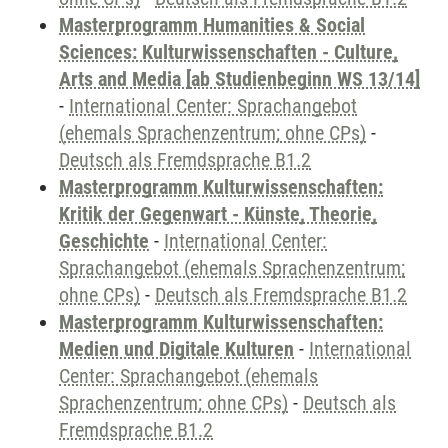
Masterprogramm Humanities & Social
Sciences: Kulturwissenschaften - Culture,
Arts and Media [ab Studienbeginn WS 13/14]
-
International Center: Sprachangebot
(ehemals Sprachenzentrum; ohne CPs)
-
Deutsch als Fremdsprache B1.2
Masterprogramm Kulturwissenschaften:
Kritik der Gegenwart - Künste, Theorie,
Geschichte
-
International Center:
Sprachangebot (ehemals Sprachenzentrum;
ohne CPs)
-
Deutsch als Fremdsprache B1.2
Masterprogramm Kulturwissenschaften:
Medien und Digitale Kulturen
-
International
Center: Sprachangebot (ehemals
Sprachenzentrum; ohne CPs)
-
Deutsch als
Fremdsprache B1.2