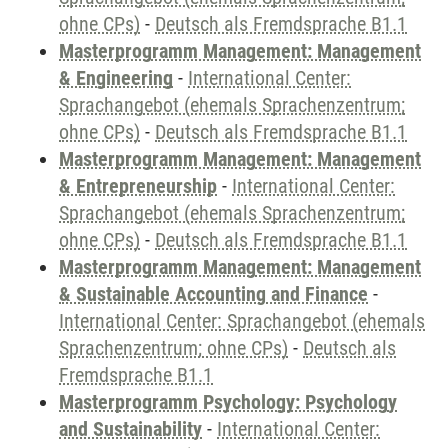
ohne CPs)
-
Deutsch als Fremdsprache B1.1
Masterprogramm Management: Management
& Engineering
-
International Center:
Sprachangebot (ehemals Sprachenzentrum;
ohne CPs)
-
Deutsch als Fremdsprache B1.1
Masterprogramm Management: Management
& Entrepreneurship
-
International Center:
Sprachangebot (ehemals Sprachenzentrum;
ohne CPs)
-
Deutsch als Fremdsprache B1.1
Masterprogramm Management: Management
& Sustainable Accounting and Finance
-
International Center: Sprachangebot (ehemals
Sprachenzentrum; ohne CPs)
-
Deutsch als
Fremdsprache B1.1
Masterprogramm Psychology: Psychology
and Sustainability
-
International Center: