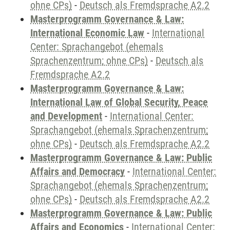
ohne CPs)
-
Deutsch als Fremdsprache A2.2
Masterprogramm Governance & Law:
International Economic Law
-
International
Center: Sprachangebot (ehemals
Sprachenzentrum; ohne CPs)
-
Deutsch als
Fremdsprache A2.2
Masterprogramm Governance & Law:
International Law of Global Security, Peace
and Development
-
International Center:
Sprachangebot (ehemals Sprachenzentrum;
ohne CPs)
-
Deutsch als Fremdsprache A2.2
Masterprogramm Governance & Law: Public
Affairs and Democracy
-
International Center:
Sprachangebot (ehemals Sprachenzentrum;
ohne CPs)
-
Deutsch als Fremdsprache A2.2
Masterprogramm Governance & Law: Public
Affairs and Economics
-
International Center: