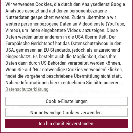
International Economic Law
-
International
Wir verwenden Cookies, die durch den Analysedienst Google
Center: Sprachangebot (ehemals
Analytics gesetzt und auf denen personenbezogene
Nutzerdaten gespeichert werden. Zudem übermitteln wir
Sprachenzentrum; ohne CPs)
-
Deutsch als
weitere personenbezogene Daten an Videodienste (YouTube,
Fremdsprache B1
Vimeo), um Ihnen eingebettete Videos anzuzeigen. Diese
Masterprogramm Governance & Law:
Daten werden unter anderem in die USA übermittelt. Der
International Law of Global Security, Peace
Europäische Gerichtshof hat das Datenschutzniveau in den
USA, gemessen an EU-Standards, jedoch als unzureichend
and Development
-
International Center:
eingeschätzt. Es besteht auch die Möglichkeit, dass Ihre
Sprachangebot (ehemals Sprachenzentrum;
Daten dann durch US-Behörden verarbeitet werden können.
ohne CPs)
-
Deutsch als Fremdsprache B1
Wenn Sie auf "Nur notwendige Cookies verwenden" klicken,
Masterprogramm Governance & Law: Public
findet die vorgehend beschriebene Übermittlung nicht statt.
Nähere Informationen hierzu entnehmen Sie bitte unserer
Affairs and Democracy
-
International Center:
Datenschutzerklärung
.
Sprachangebot (ehemals Sprachenzentrum;
ohne CPs)
-
Deutsch als Fremdsprache B1
Cookie-Einstellungen
Masterprogramm Governance & Law: Public
Nur notwendige Cookies verwenden.
Affairs and Economics
-
International Center:
Sprachangebot (ehemals Sprachenzentrum;
Ich bin damit einverstanden.
ohne CPs)
-
Deutsch als Fremdsprache B1