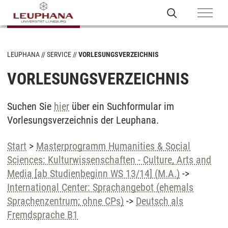
LEUPHANA
SERVICE
VORLESUNGSVERZEICHNIS
VORLESUNGSVERZEICHNIS
Suchen Sie
hier
über ein Suchformular im
Vorlesungsverzeichnis der Leuphana.
Start
>
Masterprogramm Humanities & Social
Sciences: Kulturwissenschaften - Culture, Arts and
Media [ab Studienbeginn WS 13/14] (M.A.)
->
International Center: Sprachangebot (ehemals
Sprachenzentrum; ohne CPs)
->
Deutsch als
Fremdsprache B1