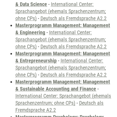
& Data Science
-
International Center:
Sprachangebot (ehemals Sprachenzentrum;
ohne CPs)
-
Deutsch als Fremdsprache A2.2
Masterprogramm Management: Management
& Engineering
-
International Center:
Sprachangebot (ehemals Sprachenzentrum;
ohne CPs)
-
Deutsch als Fremdsprache A2.2
Masterprogramm Management: Management
& Entrepreneurship
-
International Center:
Sprachangebot (ehemals Sprachenzentrum;
ohne CPs)
-
Deutsch als Fremdsprache A2.2
Masterprogramm Management: Management
& Sustainable Accounting and Finance
-
International Center: Sprachangebot (ehemals
Sprachenzentrum; ohne CPs)
-
Deutsch als
Fremdsprache A2.2