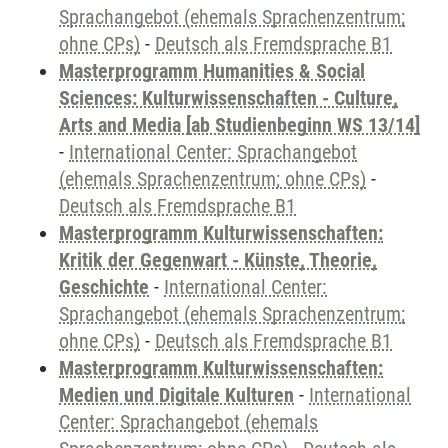
Sprachangebot (ehemals Sprachenzentrum;
ohne CPs)
-
Deutsch als Fremdsprache B1
Masterprogramm Humanities & Social
Sciences: Kulturwissenschaften - Culture,
Arts and Media [ab Studienbeginn WS 13/14]
-
International Center: Sprachangebot
(ehemals Sprachenzentrum; ohne CPs)
-
Deutsch als Fremdsprache B1
Masterprogramm Kulturwissenschaften:
Kritik der Gegenwart - Künste, Theorie,
Geschichte
-
International Center:
Sprachangebot (ehemals Sprachenzentrum;
ohne CPs)
-
Deutsch als Fremdsprache B1
Masterprogramm Kulturwissenschaften:
Medien und Digitale Kulturen
-
International
Center: Sprachangebot (ehemals