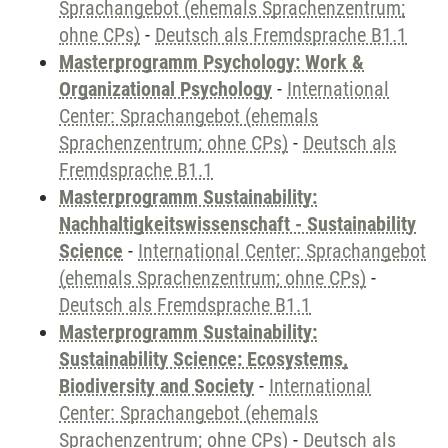
Sprachangebot (ehemals Sprachenzentrum;
ohne CPs)
-
Deutsch als Fremdsprache B1.1
Masterprogramm Psychology: Work &
Organizational Psychology
-
International
Center: Sprachangebot (ehemals
Sprachenzentrum; ohne CPs)
-
Deutsch als
Fremdsprache B1.1
Masterprogramm Sustainability:
Nachhaltigkeitswissenschaft - Sustainability
Science
-
International Center: Sprachangebot
(ehemals Sprachenzentrum; ohne CPs)
-
Deutsch als Fremdsprache B1.1
Masterprogramm Sustainability:
Sustainability Science: Ecosystems,
Biodiversity and Society
-
International
Center: Sprachangebot (ehemals
Sprachenzentrum; ohne CPs)
-
Deutsch als