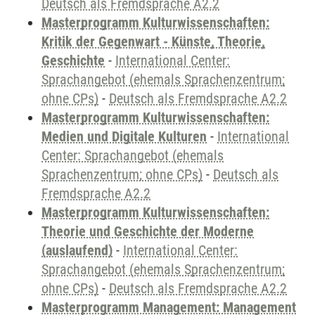
Deutsch als Fremdsprache A2.2
Masterprogramm Kulturwissenschaften:
Kritik der Gegenwart - Künste, Theorie,
Geschichte
-
International Center:
Sprachangebot (ehemals Sprachenzentrum;
ohne CPs)
-
Deutsch als Fremdsprache A2.2
Masterprogramm Kulturwissenschaften:
Medien und Digitale Kulturen
-
International
Center: Sprachangebot (ehemals
Sprachenzentrum; ohne CPs)
-
Deutsch als
Fremdsprache A2.2
Masterprogramm Kulturwissenschaften:
Theorie und Geschichte der Moderne
(auslaufend)
-
International Center:
Sprachangebot (ehemals Sprachenzentrum;
ohne CPs)
-
Deutsch als Fremdsprache A2.2
Masterprogramm Management: Management