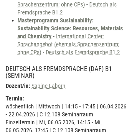
Sprachenzentrum; ohne CPs)
-
Deutsch als
Fremdsprache B1.2
Masterprogramm Sustainability:
Sustainability Science: Resources, Materials
and Chemistry
-
International Center:
Sprachangebot (ehemals Sprachenzentrum;
ohne CPs)
-
Deutsch als Fremdsprache B1.2
DEUTSCH ALS FREMDSPRACHE (DAF) B1
(SEMINAR)
Dozent/in:
Sabine Laborn
Termin:
wöchentlich | Mittwoch | 14:15 - 17:45 | 06.04.2026
- 22.04.2026 | C 12.108 Seminarraum
Einzeltermin | Mi, 06.05.2026, 14:15 - Mi,
06.05.2026, 17:45 | C 12.108 Seminarraum