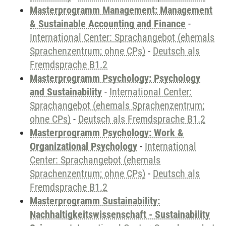
Masterprogramm Management: Management
& Sustainable Accounting and Finance
-
International Center: Sprachangebot (ehemals
Sprachenzentrum; ohne CPs)
-
Deutsch als
Fremdsprache B1.2
Masterprogramm Psychology: Psychology
and Sustainability
-
International Center:
Sprachangebot (ehemals Sprachenzentrum;
ohne CPs)
-
Deutsch als Fremdsprache B1.2
Masterprogramm Psychology: Work &
Organizational Psychology
-
International
Center: Sprachangebot (ehemals
Sprachenzentrum; ohne CPs)
-
Deutsch als
Fremdsprache B1.2
Masterprogramm Sustainability:
Nachhaltigkeitswissenschaft - Sustainability