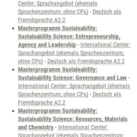
Center: Sprachangebot (ehemals
Sprachenzentrum; ohne CPs)
-
Deutsch als
Fremdsprache A2.2
Masterprogramm Sustainability:
Sustainability Science: Entrepreneurship,
Agency and Leadership
-
International Center:
Sprachangebot (ehemals Sprachenzentrum;
ohne CPs)
-
Deutsch als Fremdsprache A2.2
Masterprogramm Sustainability:
Sustainability Science: Governance and Law
-
International Center: Sprachangebot (ehemals
Sprachenzentrum; ohne CPs)
-
Deutsch als
Fremdsprache A2.2
Masterprogramm Sustainability:
Sustainability Science: Resources, Materials
and Chemistry
-
International Center:
Sprachangebot (ehemals Sprachenzentrum;