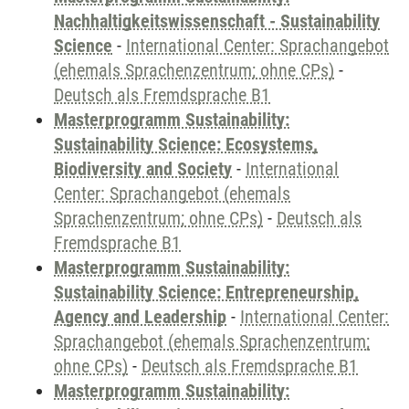
Nachhaltigkeitswissenschaft - Sustainability
Science
-
International Center: Sprachangebot
(ehemals Sprachenzentrum; ohne CPs)
-
Deutsch als Fremdsprache B1
Masterprogramm Sustainability:
Sustainability Science: Ecosystems,
Biodiversity and Society
-
International
Center: Sprachangebot (ehemals
Sprachenzentrum; ohne CPs)
-
Deutsch als
Fremdsprache B1
Masterprogramm Sustainability:
Sustainability Science: Entrepreneurship,
Agency and Leadership
-
International Center:
Sprachangebot (ehemals Sprachenzentrum;
ohne CPs)
-
Deutsch als Fremdsprache B1
Masterprogramm Sustainability: