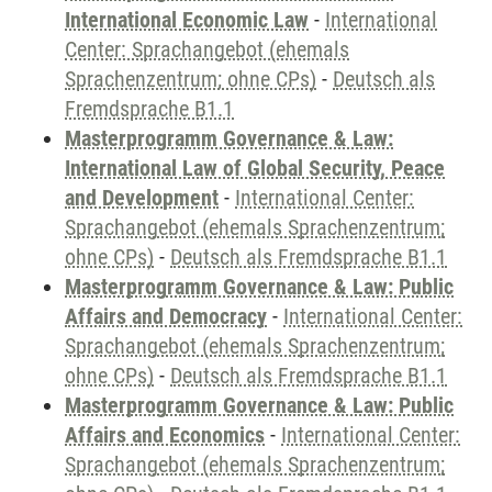
International Economic Law
-
International
Center: Sprachangebot (ehemals
Sprachenzentrum; ohne CPs)
-
Deutsch als
Fremdsprache B1.1
Masterprogramm Governance & Law:
International Law of Global Security, Peace
and Development
-
International Center:
Sprachangebot (ehemals Sprachenzentrum;
ohne CPs)
-
Deutsch als Fremdsprache B1.1
Masterprogramm Governance & Law: Public
Affairs and Democracy
-
International Center:
Sprachangebot (ehemals Sprachenzentrum;
ohne CPs)
-
Deutsch als Fremdsprache B1.1
Masterprogramm Governance & Law: Public
Affairs and Economics
-
International Center:
Sprachangebot (ehemals Sprachenzentrum;