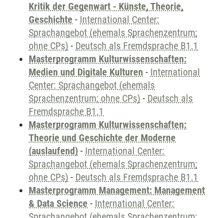
Kritik der Gegenwart - Künste, Theorie,
Geschichte
-
International Center:
Sprachangebot (ehemals Sprachenzentrum;
ohne CPs)
-
Deutsch als Fremdsprache B1.1
Masterprogramm Kulturwissenschaften:
Medien und Digitale Kulturen
-
International
Center: Sprachangebot (ehemals
Sprachenzentrum; ohne CPs)
-
Deutsch als
Fremdsprache B1.1
Masterprogramm Kulturwissenschaften:
Theorie und Geschichte der Moderne
(auslaufend)
-
International Center:
Sprachangebot (ehemals Sprachenzentrum;
ohne CPs)
-
Deutsch als Fremdsprache B1.1
Masterprogramm Management: Management
& Data Science
-
International Center:
Sprachangebot (ehemals Sprachenzentrum;