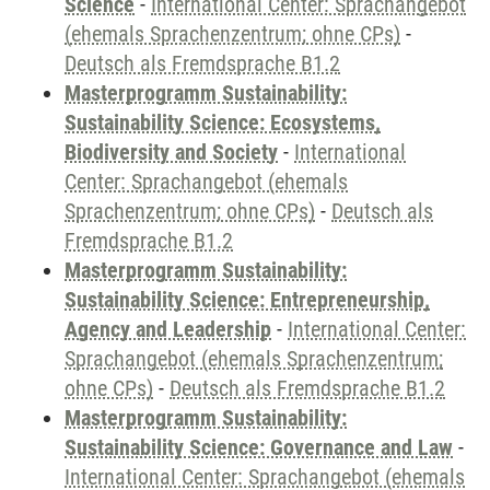
Science
-
International Center: Sprachangebot
(ehemals Sprachenzentrum; ohne CPs)
-
Deutsch als Fremdsprache B1.2
Masterprogramm Sustainability:
Sustainability Science: Ecosystems,
Biodiversity and Society
-
International
Center: Sprachangebot (ehemals
Sprachenzentrum; ohne CPs)
-
Deutsch als
Fremdsprache B1.2
Masterprogramm Sustainability:
Sustainability Science: Entrepreneurship,
Agency and Leadership
-
International Center:
Sprachangebot (ehemals Sprachenzentrum;
ohne CPs)
-
Deutsch als Fremdsprache B1.2
Masterprogramm Sustainability:
Sustainability Science: Governance and Law
-
International Center: Sprachangebot (ehemals