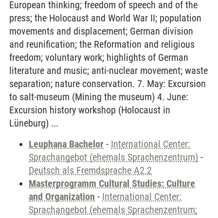
European thinking; freedom of speech and of the
press; the Holocaust and World War II; population
movements and displacement; German division
and reunification; the Reformation and religious
freedom; voluntary work; highlights of German
literature and music; anti-nuclear movement; waste
separation; nature conservation. 7. May: Excursion
to salt-museum (Mining the museum) 4. June:
Excursion history workshop (Holocaust in
Lüneburg) ...
Leuphana Bachelor
-
International Center:
Sprachangebot (ehemals Sprachenzentrum)
-
Deutsch als Fremdsprache A2.2
Masterprogramm Cultural Studies: Culture
and Organization
-
International Center:
Sprachangebot (ehemals Sprachenzentrum;