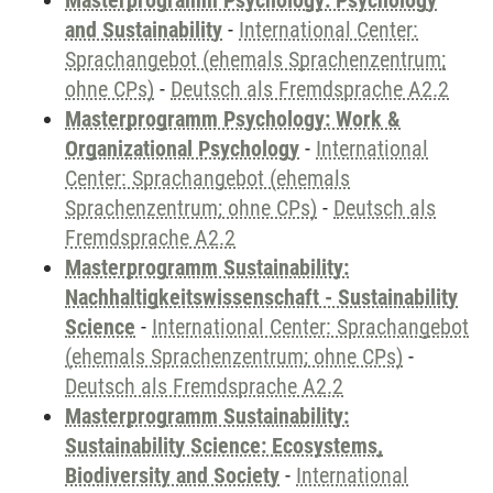
Masterprogramm Psychology: Psychology
and Sustainability
-
International Center:
Sprachangebot (ehemals Sprachenzentrum;
ohne CPs)
-
Deutsch als Fremdsprache A2.2
Masterprogramm Psychology: Work &
Organizational Psychology
-
International
Center: Sprachangebot (ehemals
Sprachenzentrum; ohne CPs)
-
Deutsch als
Fremdsprache A2.2
Masterprogramm Sustainability:
Nachhaltigkeitswissenschaft - Sustainability
Science
-
International Center: Sprachangebot
(ehemals Sprachenzentrum; ohne CPs)
-
Deutsch als Fremdsprache A2.2
Masterprogramm Sustainability:
Sustainability Science: Ecosystems,
Biodiversity and Society
-
International