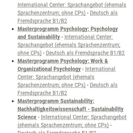
International Center: Sprachangebot (ehemals
Sprachenzentrum; ohne CPs)
-
Deutsch als
Fremdsprache B1/B2
Masterprogramm Psychology: Psychology
and Sustainability
-
International Center:
Sprachangebot (ehemals Sprachenzentrum;
ohne CPs)
-
Deutsch als Fremdsprache B1/B2
Masterprogramm Psychology: Work &
Organizational Psychology
-
International
Center: Sprachangebot (ehemals
Sprachenzentrum; ohne CPs)
-
Deutsch als
Fremdsprache B1/B2
Masterprogramm Sustainability:
Nachhaltigkeitswissenschaft - Sustainability
Science
-
International Center: Sprachangebot
(ehemals Sprachenzentrum; ohne CPs)
-