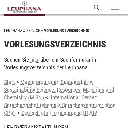
LEUPHANA
SERVICE
VORLESUNGSVERZEICHNIS
VORLESUNGSVERZEICHNIS
Suchen Sie
hier
über ein Suchformular im
Vorlesungsverzeichnis der Leuphana.
Start
>
Masterprogramm Sustainability:
Sustainability Science: Resources, Materials and
Chemistry (M.Sc.)
->
International Center:
Sprachangebot (ehemals Sprachenzentrum; ohne
CPs)
->
Deutsch als Fremdsprache B1/B2
LEHRVERANSTALTUNGEN