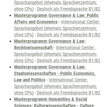
Sprachangebot (ehemals Sprachenzentrum;
ohne CPs)
-
Deutsch als Fremdsprache B1/B2
Masterprogramm Governance & Law: Public
Affairs and Economics
-
International Center:
Sprachangebot (ehemals Sprachenzentrum;
ohne CPs)
-
Deutsch als Fremdsprache B1/B2
Masterprogramm Governance & Law:
Rechtswissenschaft
-
International Center:
Sprachangebot (ehemals Sprachenzentrum;
ohne CPs)
-
Deutsch als Fremdsprache B1/B2
Masterprogramm Governance & Law:
Staatswissenschaften - Public Economics,
Law and Politics
-
International Center:
Sprachangebot (ehemals Sprachenzentrum;
ohne CPs)
-
Deutsch als Fremdsprache B1/B2
Masterprogramm Humanities & Social
Sciences: Kulturwissenschaften - Culture,