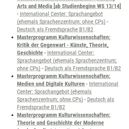
Arts and Media [ab Studienbeginn WS 13/14]
-
International Center: Sprachangebot
(ehemals Sprachenzentrum; ohne CPs)
-
Deutsch als Fremdsprache B1/B2
Masterprogramm Kulturwissenschaften:
Kritik der Gegenwart - Künste, Theorie,
Geschichte
-
International Center:
Sprachangebot (ehemals Sprachenzentrum;
ohne CPs)
-
Deutsch als Fremdsprache B1/B2
Masterprogramm Kulturwissenschaften:
Medien und Digitale Kulturen
-
International
Center: Sprachangebot (ehemals
Sprachenzentrum; ohne CPs)
-
Deutsch als
Fremdsprache B1/B2
Masterprogramm Kulturwissenschaften:
Theorie und Geschichte der Moderne