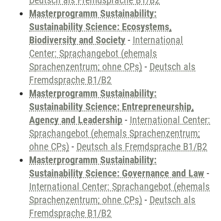
Deutsch als Fremdsprache B1/B2
Masterprogramm Sustainability:
Sustainability Science: Ecosystems,
Biodiversity and Society
-
International
Center: Sprachangebot (ehemals
Sprachenzentrum; ohne CPs)
-
Deutsch als
Fremdsprache B1/B2
Masterprogramm Sustainability:
Sustainability Science: Entrepreneurship,
Agency and Leadership
-
International Center:
Sprachangebot (ehemals Sprachenzentrum;
ohne CPs)
-
Deutsch als Fremdsprache B1/B2
Masterprogramm Sustainability:
Sustainability Science: Governance and Law
-
International Center: Sprachangebot (ehemals
Sprachenzentrum; ohne CPs)
-
Deutsch als
Fremdsprache B1/B2