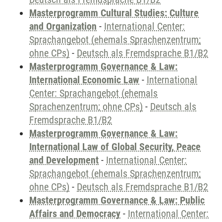
Masterprogramm Cultural Studies: Culture
and Organization
-
International Center:
Sprachangebot (ehemals Sprachenzentrum;
ohne CPs)
-
Deutsch als Fremdsprache B1/B2
Masterprogramm Governance & Law:
International Economic Law
-
International
Center: Sprachangebot (ehemals
Sprachenzentrum; ohne CPs)
-
Deutsch als
Fremdsprache B1/B2
Masterprogramm Governance & Law:
International Law of Global Security, Peace
and Development
-
International Center:
Sprachangebot (ehemals Sprachenzentrum;
ohne CPs)
-
Deutsch als Fremdsprache B1/B2
Masterprogramm Governance & Law: Public
Affairs and Democracy
-
International Center: