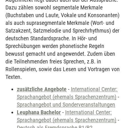
Dazu zählen sowohl segmentale Merkmale
(Buchstaben und Laute, Vokale und Konsonanten)
als auch suprasegmentale Merkmale (Wort- und
Satzakzent, Satzmelodie und Sprechrhythmus) der
deutschen Standardsprache. In Hör- und
Sprechübungen werden phonetische Regeln
bewusst gemacht und angewendet. Zudem üben
die Teilnehmenden freies Sprechen, z.B. in
Rollenspielen, sowie das Lesen und Vortragen von
Texten.
zusätzliche Angebote
-
International Center:
Sprachangebot (ehemals Sprachenzentrum)
-
Sprachangebot und Sonderveranstaltungen
Leuphana Bachelor
-
International Center:
Sprachangebot (ehemals Sprachenzentrum)
-
Deutsch als Fremdsprache B1/B2