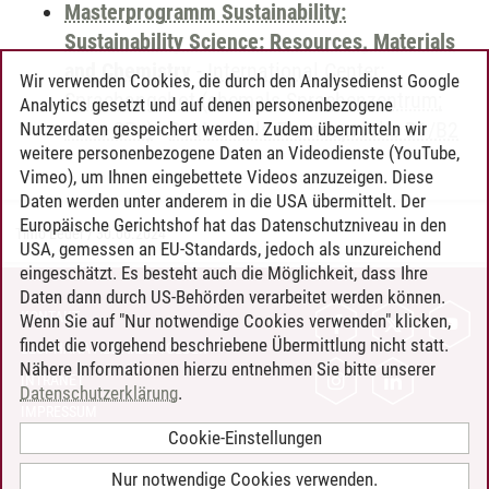
Masterprogramm Sustainability:
Sustainability Science: Resources, Materials
and Chemistry
-
International Center:
Wir verwenden Cookies, die durch den Analysedienst Google
Sprachangebot (ehemals Sprachenzentrum;
Analytics gesetzt und auf denen personenbezogene
ohne CPs)
-
Deutsch als Fremdsprache B1/B2
Nutzerdaten gespeichert werden. Zudem übermitteln wir
weitere personenbezogene Daten an Videodienste (YouTube,
Vimeo), um Ihnen eingebettete Videos anzuzeigen. Diese
Daten werden unter anderem in die USA übermittelt. Der
Europäische Gerichtshof hat das Datenschutzniveau in den
Timo Leder
/
30.06.2024
USA, gemessen an EU-Standards, jedoch als unzureichend
eingeschätzt. Es besteht auch die Möglichkeit, dass Ihre
Daten dann durch US-Behörden verarbeitet werden können.
KONTAKT
Wenn Sie auf "Nur notwendige Cookies verwenden" klicken,
findet die vorgehend beschriebene Übermittlung nicht statt.
LEUPHANA ALS ARBEITGEBER
Nähere Informationen hierzu entnehmen Sie bitte unserer
INTRANET
Datenschutzerklärung
.
IMPRESSUM
Cookie-Einstellungen
DATENSCHUTZ
BARRIEREFREIHEIT
Nur notwendige Cookies verwenden.