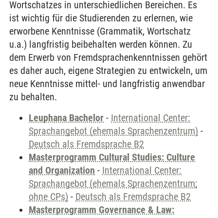
Wortschatzes in unterschiedlichen Bereichen. Es
ist wichtig für die Studierenden zu erlernen, wie
erworbene Kenntnisse (Grammatik, Wortschatz
u.a.) langfristig beibehalten werden können. Zu
dem Erwerb von Fremdsprachenkenntnissen gehört
es daher auch, eigene Strategien zu entwickeln, um
neue Kenntnisse mittel- und langfristig anwendbar
zu behalten.
Leuphana Bachelor
-
International Center:
Sprachangebot (ehemals Sprachenzentrum)
-
Deutsch als Fremdsprache B2
Masterprogramm Cultural Studies: Culture
and Organization
-
International Center:
Sprachangebot (ehemals Sprachenzentrum;
ohne CPs)
-
Deutsch als Fremdsprache B2
Masterprogramm Governance & Law: