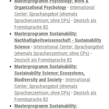
Masterprogramm Psychology: Work &
Organizational Psychology
-
International
Center: Sprachangebot (ehemals
Sprachenzentrum; ohne CPs)
-
Deutsch als
Fremdsprache B2
Masterprogramm Sustainability:
Nachhaltigkeitswissenschaft - Sustainability
Science
-
International Center: Sprachangebot
(ehemals Sprachenzentrum; ohne CPs)
-
Deutsch als Fremdsprache B2
Masterprogramm Sustainability:
Sustainability Science: Ecosystems,
Biodiversity and Society
-
International
Center: Sprachangebot (ehemals
Sprachenzentrum; ohne CPs)
-
Deutsch als
Fremdsprache B2
Masterprogramm Sustainability: