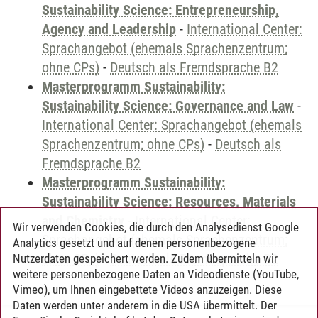
Sustainability Science: Entrepreneurship,
Agency and Leadership
-
International Center:
Sprachangebot (ehemals Sprachenzentrum;
ohne CPs)
-
Deutsch als Fremdsprache B2
Masterprogramm Sustainability:
Sustainability Science: Governance and Law
-
International Center: Sprachangebot (ehemals
Sprachenzentrum; ohne CPs)
-
Deutsch als
Fremdsprache B2
Masterprogramm Sustainability:
Sustainability Science: Resources, Materials
and Chemistry
-
International Center:
Wir verwenden Cookies, die durch den Analysedienst Google
Sprachangebot (ehemals Sprachenzentrum;
Analytics gesetzt und auf denen personenbezogene
ohne CPs)
-
Deutsch als Fremdsprache B2
Nutzerdaten gespeichert werden. Zudem übermitteln wir
weitere personenbezogene Daten an Videodienste (YouTube,
Vimeo), um Ihnen eingebettete Videos anzuzeigen. Diese
Daten werden unter anderem in die USA übermittelt. Der