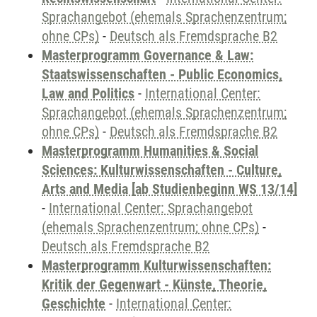
Sprachangebot (ehemals Sprachenzentrum;
ohne CPs)
-
Deutsch als Fremdsprache B2
Masterprogramm Governance & Law:
Staatswissenschaften - Public Economics,
Law and Politics
-
International Center:
Sprachangebot (ehemals Sprachenzentrum;
ohne CPs)
-
Deutsch als Fremdsprache B2
Masterprogramm Humanities & Social
Sciences: Kulturwissenschaften - Culture,
Arts and Media [ab Studienbeginn WS 13/14]
-
International Center: Sprachangebot
(ehemals Sprachenzentrum; ohne CPs)
-
Deutsch als Fremdsprache B2
Masterprogramm Kulturwissenschaften:
Kritik der Gegenwart - Künste, Theorie,
Geschichte
-
International Center: