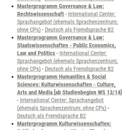
Masterprogramm Governance & Law:
Rechtswissenschaft
-
International Center:
Sprachangebot (ehemals Sprachenzentrum;
ohne CPs)
-
Deutsch als Fremdsprache B2
Masterprogramm Governance & Law:
Staatswissenschaften - Public Economics,
Law and Politics
-
International Center:
Sprachangebot (ehemals Sprachenzentrum;
ohne CPs)
-
Deutsch als Fremdsprache B2
Masterprogramm Humanities & Social
Sciences: Kulturwissenschaften - Culture,
Arts and Media [ab Studienbeginn WS 13/14]
-
International Center: Sprachangebot
(ehemals Sprachenzentrum; ohne CPs)
-
Deutsch als Fremdsprache B2
Masterprogramm Kulturwissenschaften: