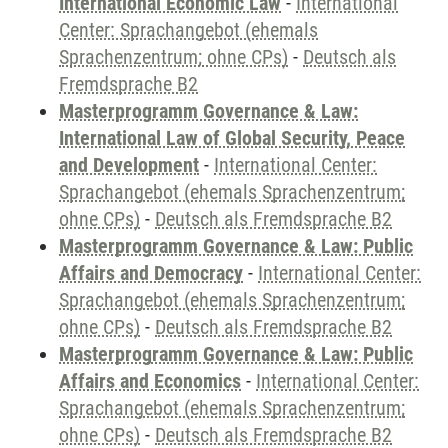
International Economic Law
-
International
Center: Sprachangebot (ehemals
Sprachenzentrum; ohne CPs)
-
Deutsch als
Fremdsprache B2
Masterprogramm Governance & Law:
International Law of Global Security, Peace
and Development
-
International Center:
Sprachangebot (ehemals Sprachenzentrum;
ohne CPs)
-
Deutsch als Fremdsprache B2
Masterprogramm Governance & Law: Public
Affairs and Democracy
-
International Center:
Sprachangebot (ehemals Sprachenzentrum;
ohne CPs)
-
Deutsch als Fremdsprache B2
Masterprogramm Governance & Law: Public
Affairs and Economics
-
International Center:
Sprachangebot (ehemals Sprachenzentrum;
ohne CPs)
-
Deutsch als Fremdsprache B2