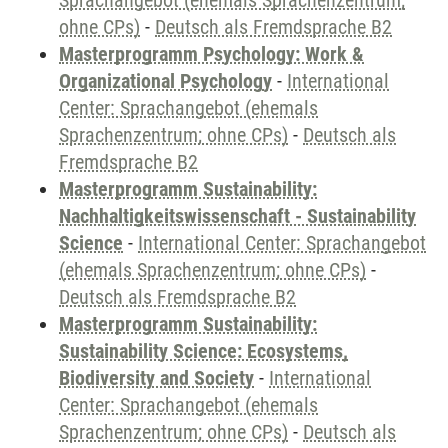
Sprachangebot (ehemals Sprachenzentrum;
ohne CPs)
-
Deutsch als Fremdsprache B2
Masterprogramm Psychology: Work &
Organizational Psychology
-
International
Center: Sprachangebot (ehemals
Sprachenzentrum; ohne CPs)
-
Deutsch als
Fremdsprache B2
Masterprogramm Sustainability:
Nachhaltigkeitswissenschaft - Sustainability
Science
-
International Center: Sprachangebot
(ehemals Sprachenzentrum; ohne CPs)
-
Deutsch als Fremdsprache B2
Masterprogramm Sustainability:
Sustainability Science: Ecosystems,
Biodiversity and Society
-
International
Center: Sprachangebot (ehemals
Sprachenzentrum; ohne CPs)
-
Deutsch als