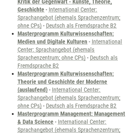
Kritik der Gegenwart - Künste, Theorie,
Geschichte
-
International Center:
Sprachangebot (ehemals Sprachenzentrum;
ohne CPs)
-
Deutsch als Fremdsprache B2
Masterprogramm Kulturwissenschaften:
Medien und Digitale Kulturen
-
International
Center: Sprachangebot (ehemals
Sprachenzentrum; ohne CPs)
-
Deutsch als
Fremdsprache B2
Masterprogramm Kulturwissenschaften:
Theorie und Geschichte der Moderne
(auslaufend)
-
International Center:
Sprachangebot (ehemals Sprachenzentrum;
ohne CPs)
-
Deutsch als Fremdsprache B2
Masterprogramm Management: Management
& Data Science
-
International Center:
Sprachangebot (ehemals Sprachenzentrum;