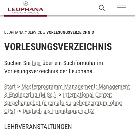
LEUPHANA
SERVICE
VORLESUNGSVERZEICHNIS
VORLESUNGSVERZEICHNIS
Suchen Sie
hier
über ein Suchformular im
Vorlesungsverzeichnis der Leuphana.
Start
>
Masterprogramm Management: Management
& Engineering (M.Sc.)
->
International Center:
Sprachangebot (ehemals Sprachenzentrum; ohne
CPs)
->
Deutsch als Fremdsprache B2
LEHRVERANSTALTUNGEN