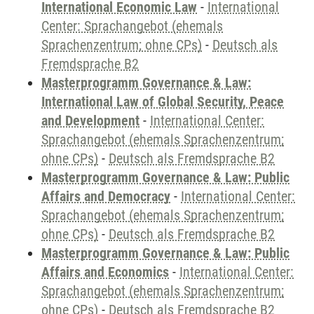
International Economic Law
-
International
Center: Sprachangebot (ehemals
Sprachenzentrum; ohne CPs)
-
Deutsch als
Fremdsprache B2
Masterprogramm Governance & Law:
International Law of Global Security, Peace
and Development
-
International Center:
Sprachangebot (ehemals Sprachenzentrum;
ohne CPs)
-
Deutsch als Fremdsprache B2
Masterprogramm Governance & Law: Public
Affairs and Democracy
-
International Center:
Sprachangebot (ehemals Sprachenzentrum;
ohne CPs)
-
Deutsch als Fremdsprache B2
Masterprogramm Governance & Law: Public
Affairs and Economics
-
International Center:
Sprachangebot (ehemals Sprachenzentrum;
ohne CPs)
-
Deutsch als Fremdsprache B2