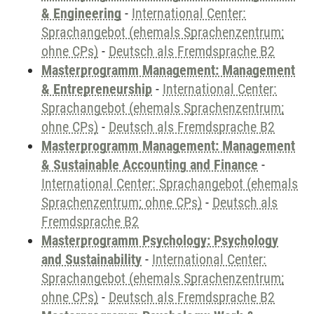
& Engineering
-
International Center:
Sprachangebot (ehemals Sprachenzentrum;
ohne CPs)
-
Deutsch als Fremdsprache B2
Masterprogramm Management: Management
& Entrepreneurship
-
International Center:
Sprachangebot (ehemals Sprachenzentrum;
ohne CPs)
-
Deutsch als Fremdsprache B2
Masterprogramm Management: Management
& Sustainable Accounting and Finance
-
International Center: Sprachangebot (ehemals
Sprachenzentrum; ohne CPs)
-
Deutsch als
Fremdsprache B2
Masterprogramm Psychology: Psychology
and Sustainability
-
International Center:
Sprachangebot (ehemals Sprachenzentrum;
ohne CPs)
-
Deutsch als Fremdsprache B2