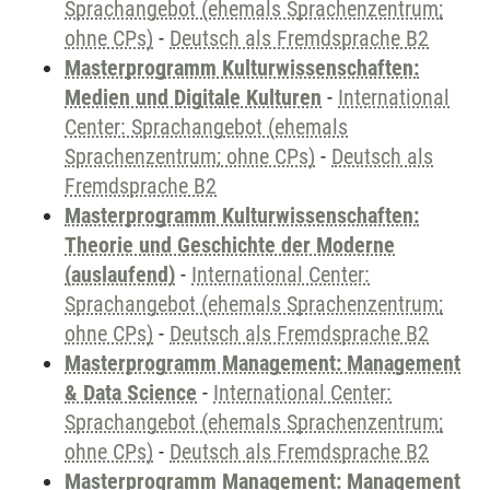
Sprachangebot (ehemals Sprachenzentrum;
ohne CPs)
-
Deutsch als Fremdsprache B2
Masterprogramm Kulturwissenschaften:
Medien und Digitale Kulturen
-
International
Center: Sprachangebot (ehemals
Sprachenzentrum; ohne CPs)
-
Deutsch als
Fremdsprache B2
Masterprogramm Kulturwissenschaften:
Theorie und Geschichte der Moderne
(auslaufend)
-
International Center:
Sprachangebot (ehemals Sprachenzentrum;
ohne CPs)
-
Deutsch als Fremdsprache B2
Masterprogramm Management: Management
& Data Science
-
International Center:
Sprachangebot (ehemals Sprachenzentrum;
ohne CPs)
-
Deutsch als Fremdsprache B2
Masterprogramm Management: Management