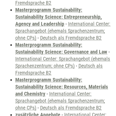
Fremdsprache B2
Masterprogramm Sustainability:
Sustainability Science: Entrepreneurship,
Agency and Leadership
-
International Center:
Sprachangebot (ehemals Sprachenzentrum;
ohne CPs)
-
Deutsch als Fremdsprache B2
Masterprogramm Sustainability:
Sustainability Science: Governance and Law
-
International Center: Sprachangebot (ehemals
Sprachenzentrum; ohne CPs)
-
Deutsch als
Fremdsprache B2
Masterprogramm Sustainability:
Sustainability Science: Resources, Materials
and Chemistry
-
International Center:
Sprachangebot (ehemals Sprachenzentrum;
ohne CPs)
-
Deutsch als Fremdsprache B2
zusätzliche Angebote
-
International Center: