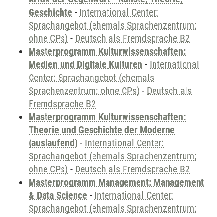
Geschichte
-
International Center:
Sprachangebot (ehemals Sprachenzentrum;
ohne CPs)
-
Deutsch als Fremdsprache B2
Masterprogramm Kulturwissenschaften:
Medien und Digitale Kulturen
-
International
Center: Sprachangebot (ehemals
Sprachenzentrum; ohne CPs)
-
Deutsch als
Fremdsprache B2
Masterprogramm Kulturwissenschaften:
Theorie und Geschichte der Moderne
(auslaufend)
-
International Center:
Sprachangebot (ehemals Sprachenzentrum;
ohne CPs)
-
Deutsch als Fremdsprache B2
Masterprogramm Management: Management
& Data Science
-
International Center:
Sprachangebot (ehemals Sprachenzentrum;