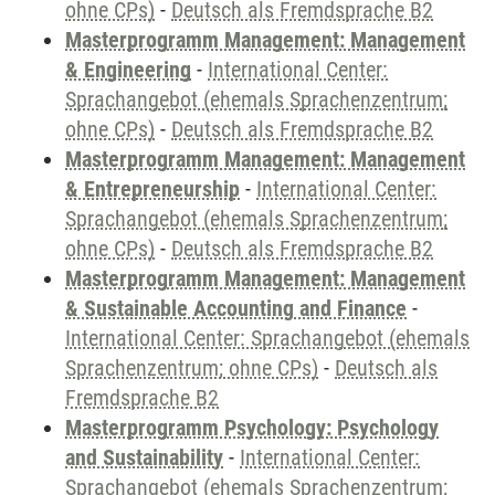
ohne CPs)
-
Deutsch als Fremdsprache B2
Masterprogramm Management: Management
& Engineering
-
International Center:
Sprachangebot (ehemals Sprachenzentrum;
ohne CPs)
-
Deutsch als Fremdsprache B2
Masterprogramm Management: Management
& Entrepreneurship
-
International Center:
Sprachangebot (ehemals Sprachenzentrum;
ohne CPs)
-
Deutsch als Fremdsprache B2
Masterprogramm Management: Management
& Sustainable Accounting and Finance
-
International Center: Sprachangebot (ehemals
Sprachenzentrum; ohne CPs)
-
Deutsch als
Fremdsprache B2
Masterprogramm Psychology: Psychology
and Sustainability
-
International Center:
Sprachangebot (ehemals Sprachenzentrum;