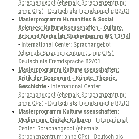
Sprachangebot (ehemals Sprachenzentrum;
ohne CPs)
-
Deutsch als Fremdsprache B2/C1
Masterprogramm Humanities & Social
Sciences: Kulturwissenschaften - Culture,
Arts and Media [ab Studienbeginn WS 13/14]
-
International Center: Sprachangebot
(ehemals Sprachenzentrum; ohne CPs)
-
Deutsch als Fremdsprache B2/C1
Masterprogramm Kulturwissenschaften:
Kritik der Gegenwart - Künste, Theorie,
Geschichte
-
International Center:
Sprachangebot (ehemals Sprachenzentrum;
ohne CPs)
-
Deutsch als Fremdsprache B2/C1
Masterprogramm Kulturwissenschaften:
Medien und Digitale Kulturen
-
International
Center: Sprachangebot (ehemals
Sprachenzentrum; ohne CPs)
-
Deutsch als