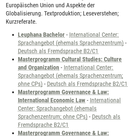
Europäischen Union und Aspekte der
Globalisierung. Textproduktion; Leseverstehen;
Kurzreferate.
Leuphana Bachelor
-
International Center:
Sprachangebot (ehemals Sprachenzentrum)
-
Deutsch als Fremdsprache B2/C1
Masterprogramm Cultural Studies: Culture
and Organization
-
International Center:
Sprachangebot (ehemals Sprachenzentrum;
ohne CPs)
-
Deutsch als Fremdsprache B2/C1
Masterprogramm Governance & Law:
International Economic Law
-
International
Center: Sprachangebot (ehemals
Sprachenzentrum; ohne CPs)
-
Deutsch als
Fremdsprache B2/C1
Masterprogramm Governance & Law: