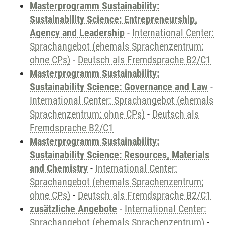
Masterprogramm Sustainability:
Sustainability Science: Entrepreneurship,
Agency and Leadership
-
International Center:
Sprachangebot (ehemals Sprachenzentrum;
ohne CPs)
-
Deutsch als Fremdsprache B2/C1
Masterprogramm Sustainability:
Sustainability Science: Governance and Law
-
International Center: Sprachangebot (ehemals
Sprachenzentrum; ohne CPs)
-
Deutsch als
Fremdsprache B2/C1
Masterprogramm Sustainability:
Sustainability Science: Resources, Materials
and Chemistry
-
International Center:
Sprachangebot (ehemals Sprachenzentrum;
ohne CPs)
-
Deutsch als Fremdsprache B2/C1
zusätzliche Angebote
-
International Center:
Sprachangebot (ehemals Sprachenzentrum)
-