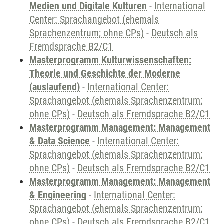
Medien und Digitale Kulturen
-
International
Center: Sprachangebot (ehemals
Sprachenzentrum; ohne CPs)
-
Deutsch als
Fremdsprache B2/C1
Masterprogramm Kulturwissenschaften:
Theorie und Geschichte der Moderne
(auslaufend)
-
International Center:
Sprachangebot (ehemals Sprachenzentrum;
ohne CPs)
-
Deutsch als Fremdsprache B2/C1
Masterprogramm Management: Management
& Data Science
-
International Center:
Sprachangebot (ehemals Sprachenzentrum;
ohne CPs)
-
Deutsch als Fremdsprache B2/C1
Masterprogramm Management: Management
& Engineering
-
International Center:
Sprachangebot (ehemals Sprachenzentrum;
ohne CPs)
-
Deutsch als Fremdsprache B2/C1