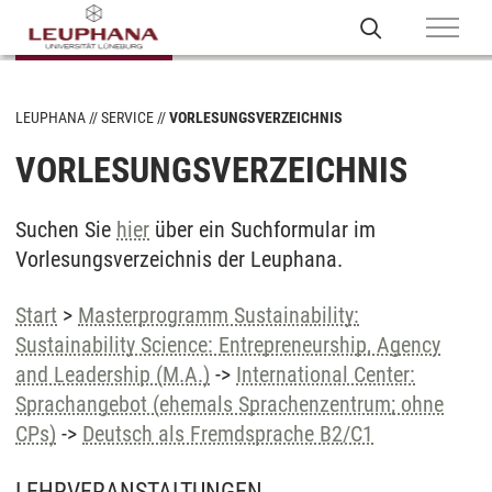
LEUPHANA
SERVICE
VORLESUNGSVERZEICHNIS
VORLESUNGSVERZEICHNIS
Suchen Sie
hier
über ein Suchformular im
Vorlesungsverzeichnis der Leuphana.
Start
>
Masterprogramm Sustainability:
Sustainability Science: Entrepreneurship, Agency
and Leadership (M.A.)
->
International Center:
Sprachangebot (ehemals Sprachenzentrum; ohne
CPs)
->
Deutsch als Fremdsprache B2/C1
LEHRVERANSTALTUNGEN