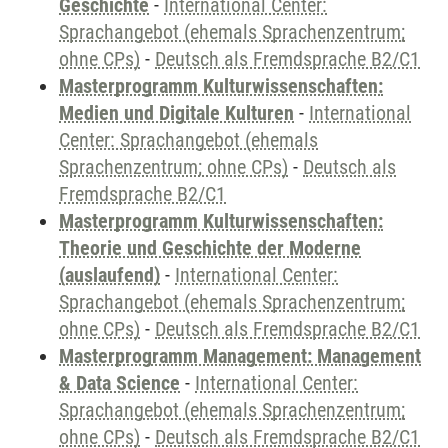
Geschichte
-
International Center:
Sprachangebot (ehemals Sprachenzentrum;
ohne CPs)
-
Deutsch als Fremdsprache B2/C1
Masterprogramm Kulturwissenschaften:
Medien und Digitale Kulturen
-
International
Center: Sprachangebot (ehemals
Sprachenzentrum; ohne CPs)
-
Deutsch als
Fremdsprache B2/C1
Masterprogramm Kulturwissenschaften:
Theorie und Geschichte der Moderne
(auslaufend)
-
International Center:
Sprachangebot (ehemals Sprachenzentrum;
ohne CPs)
-
Deutsch als Fremdsprache B2/C1
Masterprogramm Management: Management
& Data Science
-
International Center:
Sprachangebot (ehemals Sprachenzentrum;
ohne CPs)
-
Deutsch als Fremdsprache B2/C1