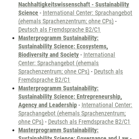
Nachhaltigkeitswissenschaft - Sustainability
Science
-
International Center: Sprachangebot
(ehemals Sprachenzentrum; ohne CPs)
-
Deutsch als Fremdsprache B2/C1
Masterprogramm Sustainability:
Sustainability Science: Ecosystems,
Biodiversity and Society
-
International
Center: Sprachangebot (ehemals
Sprachenzentrum; ohne CPs)
-
Deutsch als
Fremdsprache B2/C1
Masterprogramm Sustainability:
Sustainability Science: Entrepreneurship,
Agency and Leadership
-
International Center:
Sprachangebot (ehemals Sprachenzentrum;
ohne CPs)
-
Deutsch als Fremdsprache B2/C1
Masterprogramm Sustainability:
Sustainability Science: Governance and Law
-