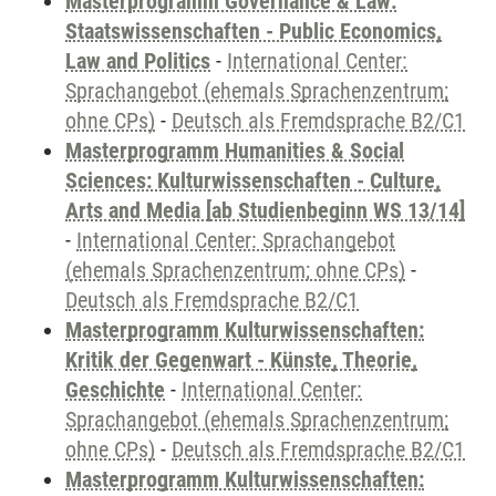
Masterprogramm Governance & Law:
Staatswissenschaften - Public Economics,
Law and Politics
-
International Center:
Sprachangebot (ehemals Sprachenzentrum;
ohne CPs)
-
Deutsch als Fremdsprache B2/C1
Masterprogramm Humanities & Social
Sciences: Kulturwissenschaften - Culture,
Arts and Media [ab Studienbeginn WS 13/14]
-
International Center: Sprachangebot
(ehemals Sprachenzentrum; ohne CPs)
-
Deutsch als Fremdsprache B2/C1
Masterprogramm Kulturwissenschaften:
Kritik der Gegenwart - Künste, Theorie,
Geschichte
-
International Center:
Sprachangebot (ehemals Sprachenzentrum;
ohne CPs)
-
Deutsch als Fremdsprache B2/C1
Masterprogramm Kulturwissenschaften: