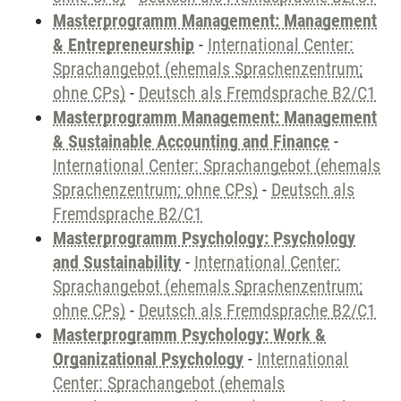
Masterprogramm Management: Management
& Entrepreneurship
-
International Center:
Sprachangebot (ehemals Sprachenzentrum;
ohne CPs)
-
Deutsch als Fremdsprache B2/C1
Masterprogramm Management: Management
& Sustainable Accounting and Finance
-
International Center: Sprachangebot (ehemals
Sprachenzentrum; ohne CPs)
-
Deutsch als
Fremdsprache B2/C1
Masterprogramm Psychology: Psychology
and Sustainability
-
International Center:
Sprachangebot (ehemals Sprachenzentrum;
ohne CPs)
-
Deutsch als Fremdsprache B2/C1
Masterprogramm Psychology: Work &
Organizational Psychology
-
International
Center: Sprachangebot (ehemals