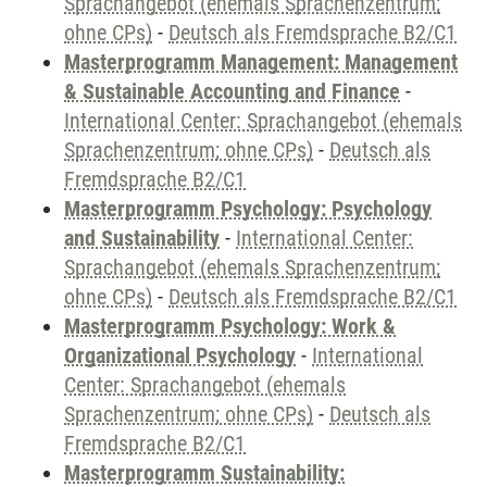
Sprachangebot (ehemals Sprachenzentrum;
ohne CPs)
-
Deutsch als Fremdsprache B2/C1
Masterprogramm Management: Management
& Sustainable Accounting and Finance
-
International Center: Sprachangebot (ehemals
Sprachenzentrum; ohne CPs)
-
Deutsch als
Fremdsprache B2/C1
Masterprogramm Psychology: Psychology
and Sustainability
-
International Center:
Sprachangebot (ehemals Sprachenzentrum;
ohne CPs)
-
Deutsch als Fremdsprache B2/C1
Masterprogramm Psychology: Work &
Organizational Psychology
-
International
Center: Sprachangebot (ehemals
Sprachenzentrum; ohne CPs)
-
Deutsch als
Fremdsprache B2/C1
Masterprogramm Sustainability: