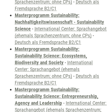
Sprachenzentrum; ohne CPs)
-
Deutsch als
Fremdsprache B2/C1
Masterprogramm Sustainability:
Nachhaltigkeitswissenschaft - Sustainability
Science
-
International Center: Sprachangebot
(ehemals Sprachenzentrum; ohne CPs)
-
Deutsch als Fremdsprache B2/C1
Masterprogramm Sustainability:
Sustainability Science: Ecosystems,
Biodiversity and Society
-
International
Center: Sprachangebot (ehemals
Sprachenzentrum; ohne CPs)
-
Deutsch als
Fremdsprache B2/C1
Masterprogramm Sustainability:
Sustainability Science: Entrepreneurship,
Agency and Leadership
-
International Center:
Sprachangebot (ehemals Sprachenzentrum;