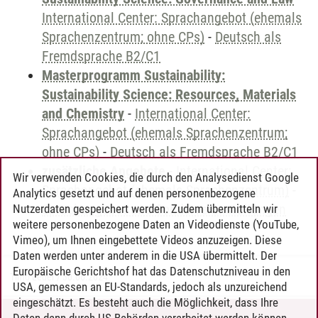
International Center: Sprachangebot (ehemals
Sprachenzentrum; ohne CPs)
-
Deutsch als
Fremdsprache B2/C1
Masterprogramm Sustainability:
Sustainability Science: Resources, Materials
and Chemistry
-
International Center:
Sprachangebot (ehemals Sprachenzentrum;
ohne CPs)
-
Deutsch als Fremdsprache B2/C1
zusätzliche Angebote
-
International Center:
Wir verwenden Cookies, die durch den Analysedienst Google
Sprachangebot (ehemals Sprachenzentrum)
-
Analytics gesetzt und auf denen personenbezogene
Sprachangebot und Sonderveranstaltungen
Nutzerdaten gespeichert werden. Zudem übermitteln wir
weitere personenbezogene Daten an Videodienste (YouTube,
Vimeo), um Ihnen eingebettete Videos anzuzeigen. Diese
Daten werden unter anderem in die USA übermittelt. Der
Europäische Gerichtshof hat das Datenschutzniveau in den
Timo Leder
/
30.06.2024
USA, gemessen an EU-Standards, jedoch als unzureichend
eingeschätzt. Es besteht auch die Möglichkeit, dass Ihre
Daten dann durch US-Behörden verarbeitet werden können.