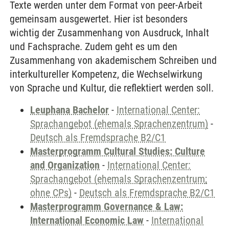
Texte werden unter dem Format von peer-Arbeit
gemeinsam ausgewertet. Hier ist besonders
wichtig der Zusammenhang von Ausdruck, Inhalt
und Fachsprache. Zudem geht es um den
Zusammenhang von akademischem Schreiben und
interkultureller Kompetenz, die Wechselwirkung
von Sprache und Kultur, die reflektiert werden soll.
Leuphana Bachelor
-
International Center:
Sprachangebot (ehemals Sprachenzentrum)
-
Deutsch als Fremdsprache B2/C1
Masterprogramm Cultural Studies: Culture
and Organization
-
International Center:
Sprachangebot (ehemals Sprachenzentrum;
ohne CPs)
-
Deutsch als Fremdsprache B2/C1
Masterprogramm Governance & Law:
International Economic Law
-
International