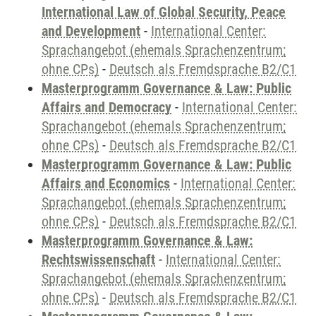
International Law of Global Security, Peace
and Development
-
International Center:
Sprachangebot (ehemals Sprachenzentrum;
ohne CPs)
-
Deutsch als Fremdsprache B2/C1
Masterprogramm Governance & Law: Public
Affairs and Democracy
-
International Center:
Sprachangebot (ehemals Sprachenzentrum;
ohne CPs)
-
Deutsch als Fremdsprache B2/C1
Masterprogramm Governance & Law: Public
Affairs and Economics
-
International Center:
Sprachangebot (ehemals Sprachenzentrum;
ohne CPs)
-
Deutsch als Fremdsprache B2/C1
Masterprogramm Governance & Law:
Rechtswissenschaft
-
International Center:
Sprachangebot (ehemals Sprachenzentrum;
ohne CPs)
-
Deutsch als Fremdsprache B2/C1