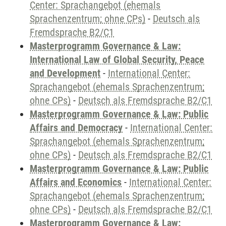
Center: Sprachangebot (ehemals
Sprachenzentrum; ohne CPs)
-
Deutsch als
Fremdsprache B2/C1
Masterprogramm Governance & Law:
International Law of Global Security, Peace
and Development
-
International Center:
Sprachangebot (ehemals Sprachenzentrum;
ohne CPs)
-
Deutsch als Fremdsprache B2/C1
Masterprogramm Governance & Law: Public
Affairs and Democracy
-
International Center:
Sprachangebot (ehemals Sprachenzentrum;
ohne CPs)
-
Deutsch als Fremdsprache B2/C1
Masterprogramm Governance & Law: Public
Affairs and Economics
-
International Center:
Sprachangebot (ehemals Sprachenzentrum;
ohne CPs)
-
Deutsch als Fremdsprache B2/C1
Masterprogramm Governance & Law: