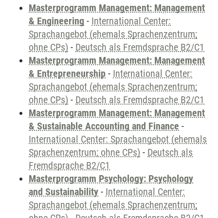
Masterprogramm Management: Management
& Engineering
-
International Center:
Sprachangebot (ehemals Sprachenzentrum;
ohne CPs)
-
Deutsch als Fremdsprache B2/C1
Masterprogramm Management: Management
& Entrepreneurship
-
International Center:
Sprachangebot (ehemals Sprachenzentrum;
ohne CPs)
-
Deutsch als Fremdsprache B2/C1
Masterprogramm Management: Management
& Sustainable Accounting and Finance
-
International Center: Sprachangebot (ehemals
Sprachenzentrum; ohne CPs)
-
Deutsch als
Fremdsprache B2/C1
Masterprogramm Psychology: Psychology
and Sustainability
-
International Center:
Sprachangebot (ehemals Sprachenzentrum;