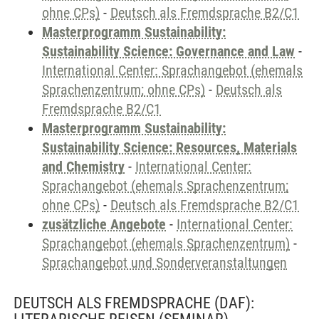
ohne CPs)
-
Deutsch als Fremdsprache B2/C1
Masterprogramm Sustainability:
Sustainability Science: Governance and Law
-
International Center: Sprachangebot (ehemals
Sprachenzentrum; ohne CPs)
-
Deutsch als
Fremdsprache B2/C1
Masterprogramm Sustainability:
Sustainability Science: Resources, Materials
and Chemistry
-
International Center:
Sprachangebot (ehemals Sprachenzentrum;
ohne CPs)
-
Deutsch als Fremdsprache B2/C1
zusätzliche Angebote
-
International Center:
Sprachangebot (ehemals Sprachenzentrum)
-
Sprachangebot und Sonderveranstaltungen
DEUTSCH ALS FREMDSPRACHE (DAF):