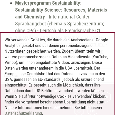
Masterprogramm Sustainability:
Sustainability Science: Resources, Materials
and Chemistry
-
International Center:
Sprachangebot (ehemals Sprachenzentrum;
ohne CPs)
-
Deutsch als Fremdsprache C1
zusätzliche Angebote
-
International Center:
Wir verwenden Cookies, die durch den Analysedienst Google
Sprachangebot (ehemals Sprachenzentrum)
-
Analytics gesetzt und auf denen personenbezogene
Sprachangebot und Sonderveranstaltungen
Nutzerdaten gespeichert werden. Zudem übermitteln wir
weitere personenbezogene Daten an Videodienste (YouTube,
Vimeo), um Ihnen eingebettete Videos anzuzeigen. Diese
Daten werden unter anderem in die USA übermittelt. Der
Europäische Gerichtshof hat das Datenschutzniveau in den
Timo Leder
/
30.06.2024
USA, gemessen an EU-Standards, jedoch als unzureichend
eingeschätzt. Es besteht auch die Möglichkeit, dass Ihre
Daten dann durch US-Behörden verarbeitet werden können.
KONTAKT
Wenn Sie auf "Nur notwendige Cookies verwenden" klicken,
findet die vorgehend beschriebene Übermittlung nicht statt.
LEUPHANA ALS ARBEITGEBER
Nähere Informationen hierzu entnehmen Sie bitte unserer
INTRANET
Datenschutzerklärung
.