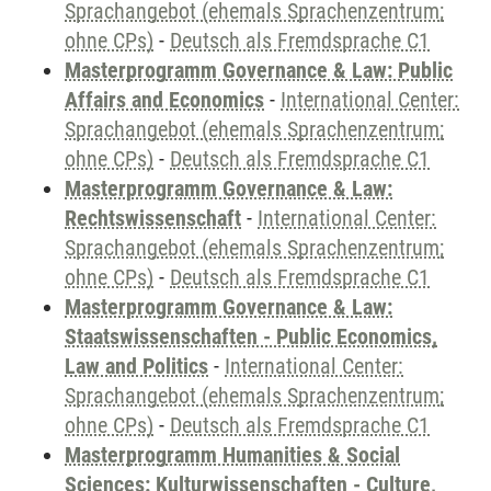
Sprachangebot (ehemals Sprachenzentrum;
ohne CPs)
-
Deutsch als Fremdsprache C1
Masterprogramm Governance & Law: Public
Affairs and Economics
-
International Center:
Sprachangebot (ehemals Sprachenzentrum;
ohne CPs)
-
Deutsch als Fremdsprache C1
Masterprogramm Governance & Law:
Rechtswissenschaft
-
International Center:
Sprachangebot (ehemals Sprachenzentrum;
ohne CPs)
-
Deutsch als Fremdsprache C1
Masterprogramm Governance & Law:
Staatswissenschaften - Public Economics,
Law and Politics
-
International Center:
Sprachangebot (ehemals Sprachenzentrum;
ohne CPs)
-
Deutsch als Fremdsprache C1
Masterprogramm Humanities & Social
Sciences: Kulturwissenschaften - Culture,