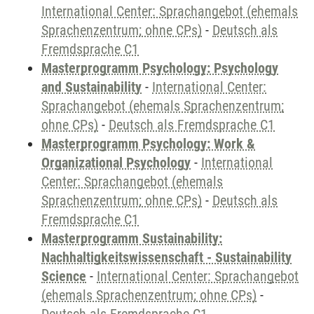
International Center: Sprachangebot (ehemals
Sprachenzentrum; ohne CPs)
-
Deutsch als
Fremdsprache C1
Masterprogramm Psychology: Psychology
and Sustainability
-
International Center:
Sprachangebot (ehemals Sprachenzentrum;
ohne CPs)
-
Deutsch als Fremdsprache C1
Masterprogramm Psychology: Work &
Organizational Psychology
-
International
Center: Sprachangebot (ehemals
Sprachenzentrum; ohne CPs)
-
Deutsch als
Fremdsprache C1
Masterprogramm Sustainability:
Nachhaltigkeitswissenschaft - Sustainability
Science
-
International Center: Sprachangebot
(ehemals Sprachenzentrum; ohne CPs)
-