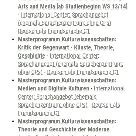
Arts and Media [ab Studienbeginn WS 13/14]
-
International Center: Sprachangebot
(ehemals Sprachenzentrum; ohne CPs)
-
Deutsch als Fremdsprache C1
Masterprogramm Kulturwissenschaften:
Kritik der Gegenwart - Künste, Theorie,
Geschichte
-
International Center:
Sprachangebot (ehemals Sprachenzentrum;
ohne CPs)
-
Deutsch als Fremdsprache C1
Masterprogramm Kulturwissenschaften:
Medien und Digitale Kulturen
-
International
Center: Sprachangebot (ehemals
Sprachenzentrum; ohne CPs)
-
Deutsch als
Fremdsprache C1
Masterprogramm Kulturwissenschaften:
Theorie und Geschichte der Moderne