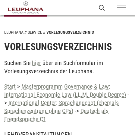
LEUPHANA
SERVICE
VORLESUNGSVERZEICHNIS
VORLESUNGSVERZEICHNIS
Suchen Sie
hier
über ein Suchformular im
Vorlesungsverzeichnis der Leuphana.
Start
>
Masterprogramm Governance & Law:
International Economic Law (LL.M. Double Degree)
-
>
International Center: Sprachangebot (ehemals
Sprachenzentrum; ohne CPs)
->
Deutsch als
Fremdsprache C1
LEHRVERANSTALTUNGEN