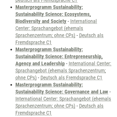
Deutsch als Fremdsprache C1
Masterprogramm Sustainability:
Sustainability Science: Ecosystems,
Biodiversity and Society
-
International
Center: Sprachangebot (ehemals
Sprachenzentrum; ohne CPs)
-
Deutsch als
Fremdsprache C1
Masterprogramm Sustainability:
Sustainability Science: Entrepreneurship,
Agency and Leadership
-
International Center:
Sprachangebot (ehemals Sprachenzentrum;
ohne CPs)
-
Deutsch als Fremdsprache C1
Masterprogramm Sustainability:
Sustainability Science: Governance and Law
-
International Center: Sprachangebot (ehemals
Sprachenzentrum; ohne CPs)
-
Deutsch als
Fremdsprache C1