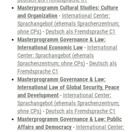
Masterprogramm Cultural Studies: Culture
and Organization
-
International Center:
Sprachangebot (ehemals Sprachenzentrum;
ohne CPs)
-
Deutsch als Fremdsprache C1
Masterprogramm Governance & Law:
International Economic Law
-
International
Center: Sprachangebot (ehemals
Sprachenzentrum; ohne CPs)
-
Deutsch als
Fremdsprache C1
Masterprogramm Governance & Law:
International Law of Global Security, Peace
and Development
-
International Center:
Sprachangebot (ehemals Sprachenzentrum;
ohne CPs)
-
Deutsch als Fremdsprache C1
Masterprogramm Governance & Law: Public
Affairs and Democracy
-
International Center: