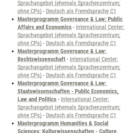
Sprachangebot (ehemals Sprachenzentrum;
ohne CPs)
-
Deutsch als Fremdsprache C1
Masterprogramm Governance & Law: Public
Affairs and Economics
-
International Center:
Sprachangebot (ehemals Sprachenzentrum;
ohne CPs)
-
Deutsch als Fremdsprache C1
Masterprogramm Governance & Law:
Rechtswissenschaft
-
International Center:
Sprachangebot (ehemals Sprachenzentrum;
ohne CPs)
-
Deutsch als Fremdsprache C1
Masterprogramm Governance & Law:
Staatswissenschaften - Public Economics,
Law and Politics
-
International Center:
Sprachangebot (ehemals Sprachenzentrum;
ohne CPs)
-
Deutsch als Fremdsprache C1
Masterprogramm Humanities & Social
Sciences: Kulturwissenschaften - Culture,