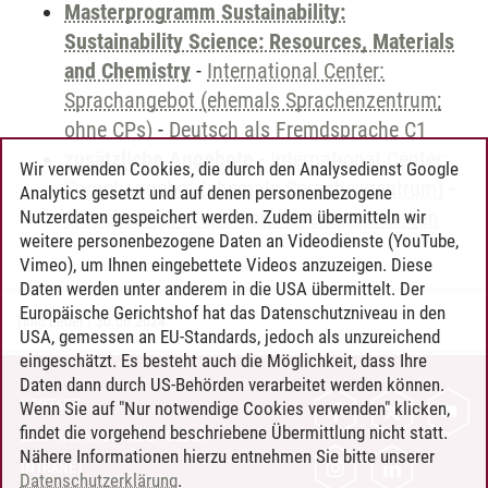
Masterprogramm Sustainability:
Sustainability Science: Resources, Materials
and Chemistry
-
International Center:
Sprachangebot (ehemals Sprachenzentrum;
ohne CPs)
-
Deutsch als Fremdsprache C1
zusätzliche Angebote
-
International Center:
Wir verwenden Cookies, die durch den Analysedienst Google
Sprachangebot (ehemals Sprachenzentrum)
-
Analytics gesetzt und auf denen personenbezogene
Sprachangebot und Sonderveranstaltungen
Nutzerdaten gespeichert werden. Zudem übermitteln wir
weitere personenbezogene Daten an Videodienste (YouTube,
Vimeo), um Ihnen eingebettete Videos anzuzeigen. Diese
Daten werden unter anderem in die USA übermittelt. Der
Europäische Gerichtshof hat das Datenschutzniveau in den
Timo Leder
/
30.06.2024
USA, gemessen an EU-Standards, jedoch als unzureichend
eingeschätzt. Es besteht auch die Möglichkeit, dass Ihre
Daten dann durch US-Behörden verarbeitet werden können.
KONTAKT
Wenn Sie auf "Nur notwendige Cookies verwenden" klicken,
findet die vorgehend beschriebene Übermittlung nicht statt.
LEUPHANA ALS ARBEITGEBER
Nähere Informationen hierzu entnehmen Sie bitte unserer
INTRANET
Datenschutzerklärung
.