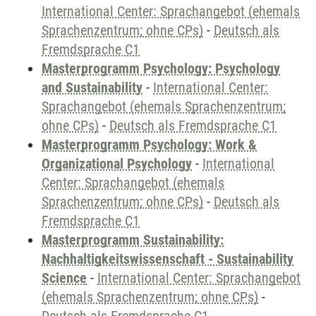
International Center: Sprachangebot (ehemals
Sprachenzentrum; ohne CPs)
-
Deutsch als
Fremdsprache C1
Masterprogramm Psychology: Psychology
and Sustainability
-
International Center:
Sprachangebot (ehemals Sprachenzentrum;
ohne CPs)
-
Deutsch als Fremdsprache C1
Masterprogramm Psychology: Work &
Organizational Psychology
-
International
Center: Sprachangebot (ehemals
Sprachenzentrum; ohne CPs)
-
Deutsch als
Fremdsprache C1
Masterprogramm Sustainability:
Nachhaltigkeitswissenschaft - Sustainability
Science
-
International Center: Sprachangebot
(ehemals Sprachenzentrum; ohne CPs)
-