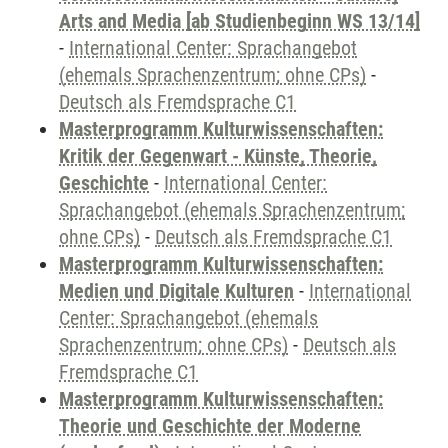
Arts and Media [ab Studienbeginn WS 13/14]
-
International Center: Sprachangebot
(ehemals Sprachenzentrum; ohne CPs)
-
Deutsch als Fremdsprache C1
Masterprogramm Kulturwissenschaften:
Kritik der Gegenwart - Künste, Theorie,
Geschichte
-
International Center:
Sprachangebot (ehemals Sprachenzentrum;
ohne CPs)
-
Deutsch als Fremdsprache C1
Masterprogramm Kulturwissenschaften:
Medien und Digitale Kulturen
-
International
Center: Sprachangebot (ehemals
Sprachenzentrum; ohne CPs)
-
Deutsch als
Fremdsprache C1
Masterprogramm Kulturwissenschaften:
Theorie und Geschichte der Moderne