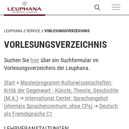
LEUPHANA
SERVICE
VORLESUNGSVERZEICHNIS
VORLESUNGSVERZEICHNIS
Suchen Sie
hier
über ein Suchformular im
Vorlesungsverzeichnis der Leuphana.
Start
>
Masterprogramm Kulturwissenschaften:
Kritik der Gegenwart - Künste, Theorie, Geschichte
(M.A.)
->
International Center: Sprachangebot
(ehemals Sprachenzentrum; ohne CPs)
->
Deutsch
als Fremdsprache C1
LEHRVERANSTALTUNGEN