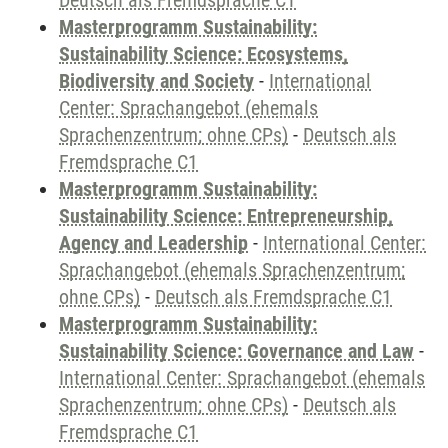
Deutsch als Fremdsprache C1
Masterprogramm Sustainability:
Sustainability Science: Ecosystems,
Biodiversity and Society
-
International
Center: Sprachangebot (ehemals
Sprachenzentrum; ohne CPs)
-
Deutsch als
Fremdsprache C1
Masterprogramm Sustainability:
Sustainability Science: Entrepreneurship,
Agency and Leadership
-
International Center:
Sprachangebot (ehemals Sprachenzentrum;
ohne CPs)
-
Deutsch als Fremdsprache C1
Masterprogramm Sustainability:
Sustainability Science: Governance and Law
-
International Center: Sprachangebot (ehemals
Sprachenzentrum; ohne CPs)
-
Deutsch als
Fremdsprache C1