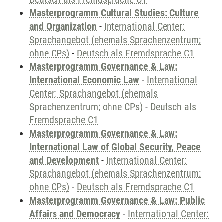
Masterprogramm Cultural Studies: Culture
and Organization
-
International Center:
Sprachangebot (ehemals Sprachenzentrum;
ohne CPs)
-
Deutsch als Fremdsprache C1
Masterprogramm Governance & Law:
International Economic Law
-
International
Center: Sprachangebot (ehemals
Sprachenzentrum; ohne CPs)
-
Deutsch als
Fremdsprache C1
Masterprogramm Governance & Law:
International Law of Global Security, Peace
and Development
-
International Center:
Sprachangebot (ehemals Sprachenzentrum;
ohne CPs)
-
Deutsch als Fremdsprache C1
Masterprogramm Governance & Law: Public
Affairs and Democracy
-
International Center: