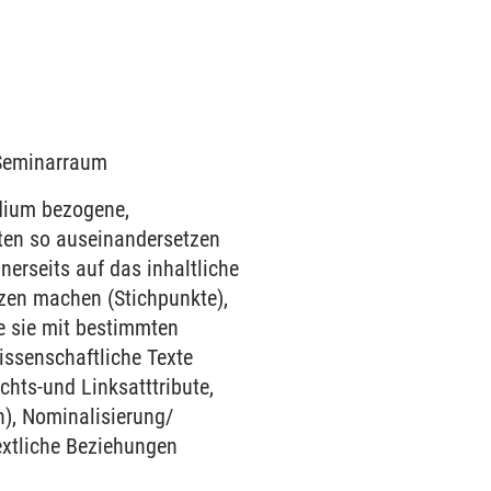
9 Seminarraum
udium bezogene,
xten so auseinandersetzen
nerseits auf das inhaltliche
izen machen (Stichpunkte),
e sie mit bestimmten
issenschaftliche Texte
hts-und Linksatttribute,
), Nominalisierung/
rtextliche Beziehungen