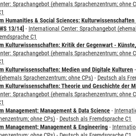
Center: Sprachangebot (ehemals Sprachenzentrum; ohne 
C1
 Humanities & Social Sciences: Kulturwissenschaften -
WS 13/14]
-
International Center: Sprachangebot (ehem
remdsprache C1
 Kulturwissenschaften: Kritik der Gegenwart - Künste,
Center: Sprachangebot (ehemals Sprachenzentrum; ohne 
C1
 Kulturwissenschaften: Medien und Digitale Kulturen
(ehemals Sprachenzentrum; ohne CPs)
-
Deutsch als Fr
 Kulturwissenschaften: Theorie und Geschichte der M
Center: Sprachangebot (ehemals Sprachenzentrum; ohne 
C1
m Management: Management & Data Science
-
Internat
henzentrum; ohne CPs)
-
Deutsch als Fremdsprache C1
m Management: Management & Engineering
-
Internati
henzentrum; ohne CPs)
-
Deutsch als Fremdsprache C1