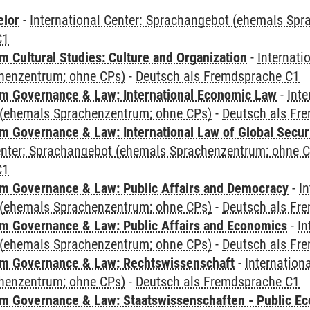
elor
-
International Center: Sprachangebot (ehemals Sp
C1
 Cultural Studies: Culture and Organization
-
Internati
henzentrum; ohne CPs)
-
Deutsch als Fremdsprache C1
 Governance & Law: International Economic Law
-
Inte
(ehemals Sprachenzentrum; ohne CPs)
-
Deutsch als Fr
 Governance & Law: International Law of Global Secur
Center: Sprachangebot (ehemals Sprachenzentrum; ohne 
C1
 Governance & Law: Public Affairs and Democracy
-
In
(ehemals Sprachenzentrum; ohne CPs)
-
Deutsch als Fr
 Governance & Law: Public Affairs and Economics
-
In
(ehemals Sprachenzentrum; ohne CPs)
-
Deutsch als Fr
m Governance & Law: Rechtswissenschaft
-
Internation
henzentrum; ohne CPs)
-
Deutsch als Fremdsprache C1
 Governance & Law: Staatswissenschaften - Public Eco