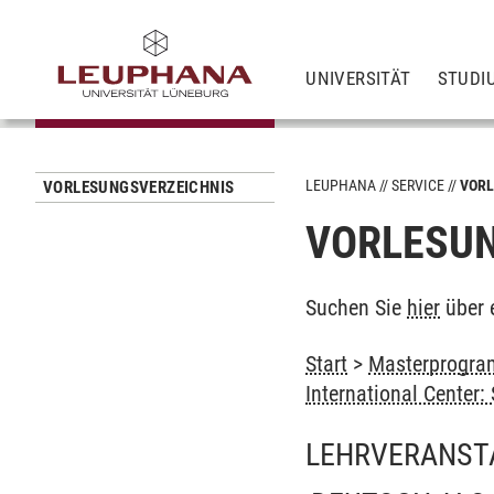
UNIVERSITÄT
STUDI
LEUPHANA
SERVICE
VORL
VORLESUNGSVERZEICHNIS
VORLESUN
Suchen Sie
hier
über 
Start
>
Masterprogra
International Center
LEHRVERANST