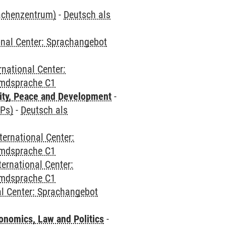
rachenzentrum)
-
Deutsch als
onal Center: Sprachangebot
rnational Center:
emdsprache C1
ity, Peace and Development
-
CPs)
-
Deutsch als
ternational Center:
emdsprache C1
ternational Center:
emdsprache C1
al Center: Sprachangebot
nomics, Law and Politics
-