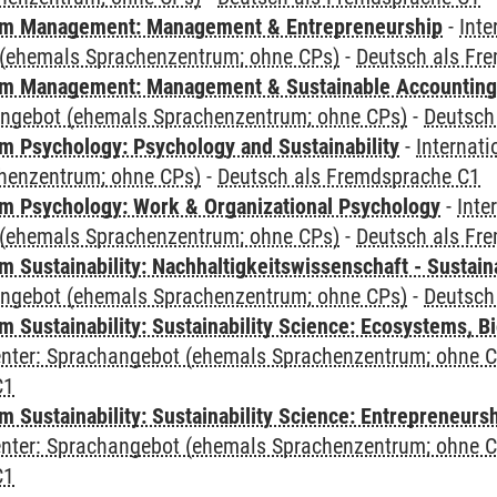
m Management: Management & Entrepreneurship
-
Inte
(ehemals Sprachenzentrum; ohne CPs)
-
Deutsch als Fr
m Management: Management & Sustainable Accounting
angebot (ehemals Sprachenzentrum; ohne CPs)
-
Deutsch
 Psychology: Psychology and Sustainability
-
Internat
henzentrum; ohne CPs)
-
Deutsch als Fremdsprache C1
 Psychology: Work & Organizational Psychology
-
Inte
(ehemals Sprachenzentrum; ohne CPs)
-
Deutsch als Fr
Sustainability: Nachhaltigkeitswissenschaft - Sustaina
angebot (ehemals Sprachenzentrum; ohne CPs)
-
Deutsch
Sustainability: Sustainability Science: Ecosystems, Bi
Center: Sprachangebot (ehemals Sprachenzentrum; ohne 
C1
 Sustainability: Sustainability Science: Entrepreneurs
Center: Sprachangebot (ehemals Sprachenzentrum; ohne 
C1