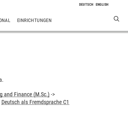
ONAL
EINRICHTUNGEN
a.
 and Finance (M.Sc.)
->
>
Deutsch als Fremdsprache C1