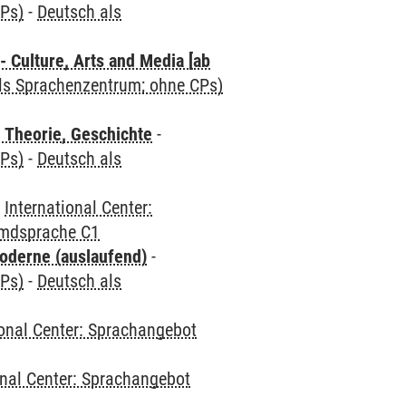
CPs)
-
Deutsch als
 Culture, Arts and Media [ab
als Sprachenzentrum; ohne CPs)
 Theorie, Geschichte
-
CPs)
-
Deutsch als
-
International Center:
emdsprache C1
oderne (auslaufend)
-
CPs)
-
Deutsch als
ional Center: Sprachangebot
onal Center: Sprachangebot