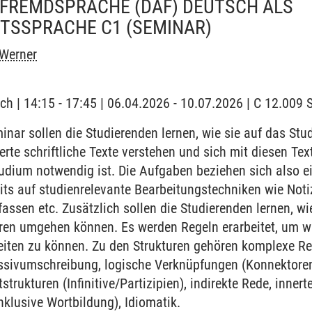
 FREMDSPRACHE (DAF) DEUTSCH ALS
TSSPRACHE C1
(SEMINAR)
 Werner
ch | 14:15 - 17:45 | 06.04.2026 - 10.07.2026 | C 12.00
nar sollen die Studierenden lernen, wie sie auf das St
erte schriftliche Texte verstehen und sich mit diesen Te
udium notwendig ist. Die Aufgaben beziehen sich also ei
its auf studienrelevante Bearbeitungstechniken wie Not
ssen etc. Zusätzlich sollen die Studierenden lernen, wi
uren umgehen können. Es werden Regeln erarbeitet, um w
iten zu können. Zu den Strukturen gehören komplexe Rec
ssivumschreibung, logische Verknüpfungen (Konnektoren
itstrukturen (Infinitive/Partizipien), indirekte Rede, inne
nklusive Wortbildung), Idiomatik.