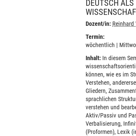
DEUTSCH ALS
WISSENSCHAF
Dozent/in:
Reinhard
Termin:
wöchentlich | Mittwo
Inhalt:
In diesem Semi
wissenschaftsorienti
können, wie es im St
Verstehen, andererse
Gliedern, Zusammenfa
sprachlichen Strukt
verstehen und bearbe
Aktiv/Passiv und Pa
Verbalisierung, Infin
(Proformen), Lexik (i