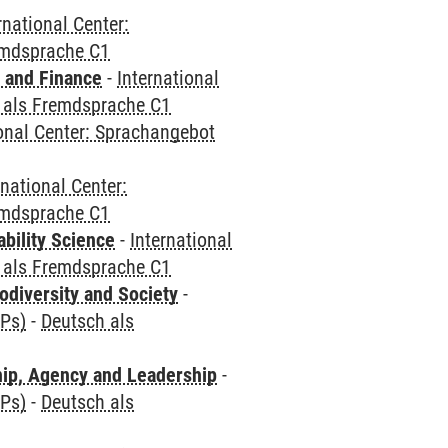
rnational Center:
emdsprache C1
 and Finance
-
International
 als Fremdsprache C1
ional Center: Sprachangebot
rnational Center:
emdsprache C1
bility Science
-
International
 als Fremdsprache C1
odiversity and Society
-
CPs)
-
Deutsch als
hip, Agency and Leadership
-
CPs)
-
Deutsch als