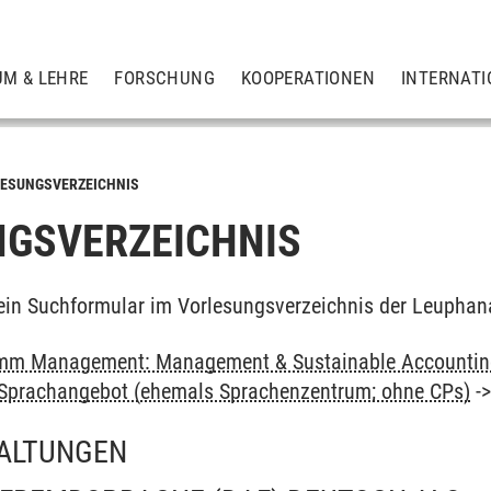
UM & LEHRE
FORSCHUNG
KOOPERATIONEN
INTERNATI
ESUNGSVERZEICHNIS
GSVERZEICHNIS
ein Suchformular im Vorlesungsverzeichnis der Leuphan
mm Management: Management & Sustainable Accounting
: Sprachangebot (ehemals Sprachenzentrum; ohne CPs)
-
ALTUNGEN