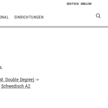
ONAL
EINRICHTUNGEN
a.
M. Double Degree)
->
>
Schwedisch A2