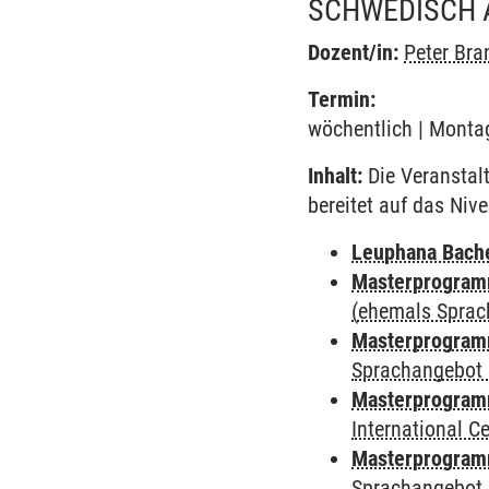
SCHWEDISCH 
Dozent/in:
Peter Bra
Termin:
wöchentlich | Montag
Inhalt:
Die Veranstal
bereitet auf das Niv
Leuphana Bach
Masterprogramm
(ehemals Sprac
Masterprogramm
Sprachangebot 
Masterprogramm
International 
Masterprogramm
Sprachangebot 