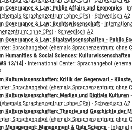
 Governance & Law: Public Affairs and Economics
-
In
(ehemals Sprachenzentrum; ohne CPs)
-
Schwedisch A2
m Governance & Law: Rechtswissenschaft
-
Internation
henzentrum; ohne CPs)
-
Schwedisch A2
 Governance & Law: Staatswissenschaften - Public Eco
Center: Sprachangebot (ehemals Sprachenzentrum; ohne 
 Humanities & Social Sciences: Kulturwissenschaften -
WS 13/14]
-
International Center: Sprachangebot (ehem
2
 Kulturwissenschaften: Kritik der Gegenwart - Künste,
Center: Sprachangebot (ehemals Sprachenzentrum; ohne 
 Kulturwissenschaften: Medien und Digitale Kulturen
(ehemals Sprachenzentrum; ohne CPs)
-
Schwedisch A2
 Kulturwissenschaften: Theorie und Geschichte der M
Center: Sprachangebot (ehemals Sprachenzentrum; ohne 
m Management: Management & Data Science
-
Internat