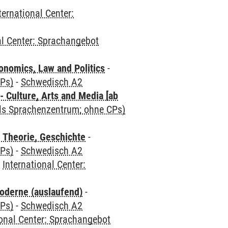
ternational Center:
al Center: Sprachangebot
nomics, Law and Politics
-
CPs)
-
Schwedisch A2
 Culture, Arts and Media [ab
als Sprachenzentrum; ohne CPs)
 Theorie, Geschichte
-
CPs)
-
Schwedisch A2
-
International Center:
oderne (auslaufend)
-
CPs)
-
Schwedisch A2
ional Center: Sprachangebot