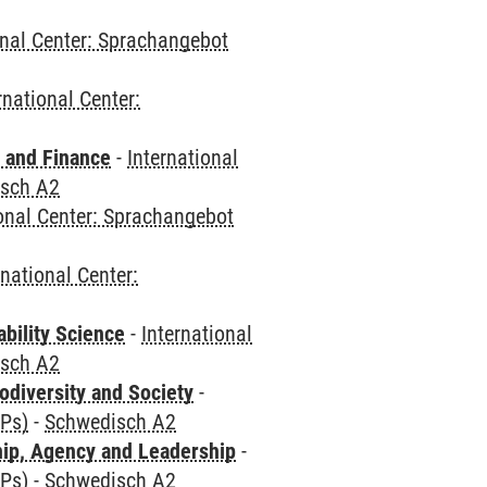
onal Center: Sprachangebot
rnational Center:
 and Finance
-
International
sch A2
ional Center: Sprachangebot
rnational Center:
bility Science
-
International
sch A2
odiversity and Society
-
CPs)
-
Schwedisch A2
hip, Agency and Leadership
-
CPs)
-
Schwedisch A2