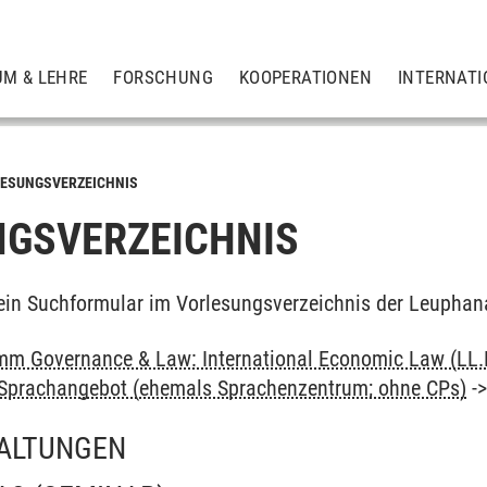
UM & LEHRE
FORSCHUNG
KOOPERATIONEN
INTERNATI
ESUNGSVERZEICHNIS
GSVERZEICHNIS
ein Suchformular im Vorlesungsverzeichnis der Leuphan
m Governance & Law: International Economic Law (LL.
: Sprachangebot (ehemals Sprachenzentrum; ohne CPs)
-
ALTUNGEN