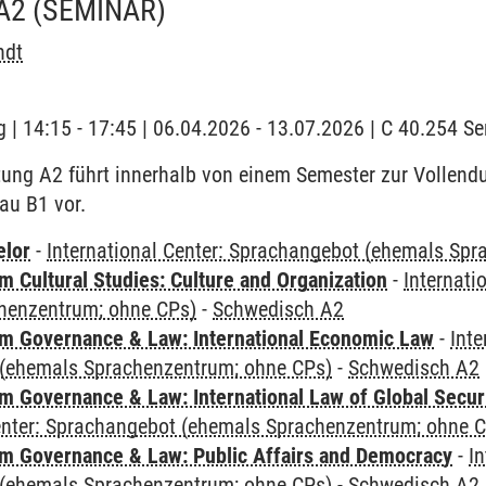
A2
(SEMINAR)
ndt
 | 14:15 - 17:45 | 06.04.2026 - 13.07.2026 | C 40.254 
tung A2 führt innerhalb von einem Semester zur Vollen
eau B1 vor.
elor
-
International Center: Sprachangebot (ehemals Sp
 Cultural Studies: Culture and Organization
-
Internati
henzentrum; ohne CPs)
-
Schwedisch A2
 Governance & Law: International Economic Law
-
Inte
(ehemals Sprachenzentrum; ohne CPs)
-
Schwedisch A2
 Governance & Law: International Law of Global Secur
Center: Sprachangebot (ehemals Sprachenzentrum; ohne 
 Governance & Law: Public Affairs and Democracy
-
In
(ehemals Sprachenzentrum; ohne CPs)
-
Schwedisch A2