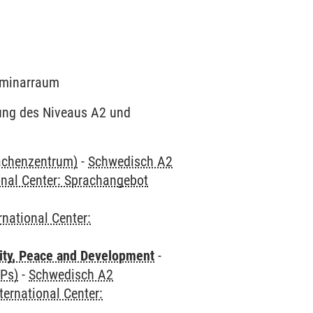
Seminarraum
dung des Niveaus A2 und
rachenzentrum)
-
Schwedisch A2
onal Center: Sprachangebot
rnational Center:
ity, Peace and Development
-
CPs)
-
Schwedisch A2
ternational Center: