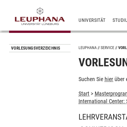
UNIVERSITÄT
STUDI
LEUPHANA
SERVICE
VORL
VORLESUNGSVERZEICHNIS
VORLESUN
Suchen Sie
hier
über 
Start
>
Masterprogram
International Center
LEHRVERANST