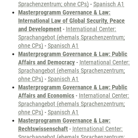
Sprachenzentrum; ohne CPs)
-
Spanisch A1
Masterprogramm Governance & Law:
International Law of Global Security, Peace
and Development
-
International Center:
Sprachangebot (ehemals Sprachenzentrum;
ohne CPs)
-
Spanisch A1
Masterprogramm Governance & Law: Public
Affairs and Democracy
-
International Center:
Sprachangebot (ehemals Sprachenzentrum;
ohne CPs)
-
Spanisch A1
Masterprogramm Governance & Law: Public
Affairs and Economics
-
International Center:
Sprachangebot (ehemals Sprachenzentrum;
ohne CPs)
-
Spanisch A1
Masterprogramm Governance & Law:
Rechtswissenschaft
-
International Center:
Sprachangebot (ehemals Sprachenzentrum;