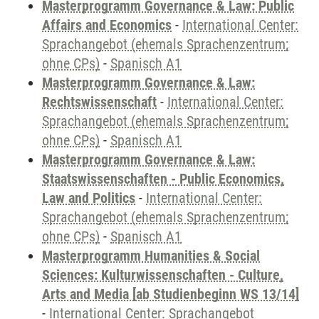
Masterprogramm Governance & Law: Public
Affairs and Economics
-
International Center:
Sprachangebot (ehemals Sprachenzentrum;
ohne CPs)
-
Spanisch A1
Masterprogramm Governance & Law:
Rechtswissenschaft
-
International Center:
Sprachangebot (ehemals Sprachenzentrum;
ohne CPs)
-
Spanisch A1
Masterprogramm Governance & Law:
Staatswissenschaften - Public Economics,
Law and Politics
-
International Center:
Sprachangebot (ehemals Sprachenzentrum;
ohne CPs)
-
Spanisch A1
Masterprogramm Humanities & Social
Sciences: Kulturwissenschaften - Culture,
Arts and Media [ab Studienbeginn WS 13/14]
-
International Center: Sprachangebot