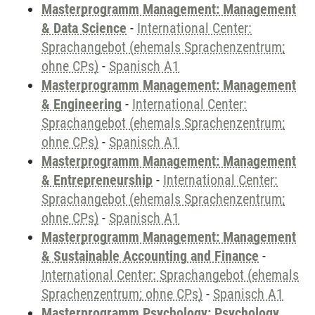
Masterprogramm Management: Management
& Data Science
-
International Center:
Sprachangebot (ehemals Sprachenzentrum;
ohne CPs)
-
Spanisch A1
Masterprogramm Management: Management
& Engineering
-
International Center:
Sprachangebot (ehemals Sprachenzentrum;
ohne CPs)
-
Spanisch A1
Masterprogramm Management: Management
& Entrepreneurship
-
International Center:
Sprachangebot (ehemals Sprachenzentrum;
ohne CPs)
-
Spanisch A1
Masterprogramm Management: Management
& Sustainable Accounting and Finance
-
International Center: Sprachangebot (ehemals
Sprachenzentrum; ohne CPs)
-
Spanisch A1
Masterprogramm Psychology: Psychology