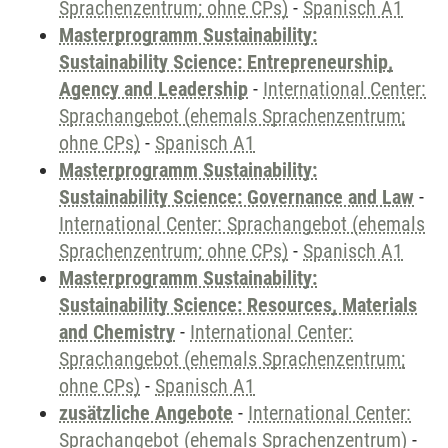
Sprachenzentrum; ohne CPs)
-
Spanisch A1
Masterprogramm Sustainability:
Sustainability Science: Entrepreneurship,
Agency and Leadership
-
International Center:
Sprachangebot (ehemals Sprachenzentrum;
ohne CPs)
-
Spanisch A1
Masterprogramm Sustainability:
Sustainability Science: Governance and Law
-
International Center: Sprachangebot (ehemals
Sprachenzentrum; ohne CPs)
-
Spanisch A1
Masterprogramm Sustainability:
Sustainability Science: Resources, Materials
and Chemistry
-
International Center:
Sprachangebot (ehemals Sprachenzentrum;
ohne CPs)
-
Spanisch A1
zusätzliche Angebote
-
International Center:
Sprachangebot (ehemals Sprachenzentrum)
-