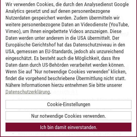
Masterprogramm Management: Management
Wir verwenden Cookies, die durch den Analysedienst Google
& Data Science
-
International Center:
Analytics gesetzt und auf denen personenbezogene
Sprachangebot (ehemals Sprachenzentrum;
Nutzerdaten gespeichert werden. Zudem übermitteln wir
weitere personenbezogene Daten an Videodienste (YouTube,
ohne CPs)
-
Spanisch A1
Vimeo), um Ihnen eingebettete Videos anzuzeigen. Diese
Masterprogramm Management: Management
Daten werden unter anderem in die USA übermittelt. Der
& Engineering
-
International Center:
Europäische Gerichtshof hat das Datenschutzniveau in den
Sprachangebot (ehemals Sprachenzentrum;
USA, gemessen an EU-Standards, jedoch als unzureichend
eingeschätzt. Es besteht auch die Möglichkeit, dass Ihre
ohne CPs)
-
Spanisch A1
Daten dann durch US-Behörden verarbeitet werden können.
Masterprogramm Management: Management
Wenn Sie auf "Nur notwendige Cookies verwenden" klicken,
& Entrepreneurship
-
International Center:
findet die vorgehend beschriebene Übermittlung nicht statt.
Sprachangebot (ehemals Sprachenzentrum;
Nähere Informationen hierzu entnehmen Sie bitte unserer
ohne CPs)
-
Spanisch A1
Datenschutzerklärung
.
Masterprogramm Management: Management
Cookie-Einstellungen
& Sustainable Accounting and Finance
-
Nur notwendige Cookies verwenden.
International Center: Sprachangebot (ehemals
Sprachenzentrum; ohne CPs)
-
Spanisch A1
Ich bin damit einverstanden.
Masterprogramm Psychology: Psychology