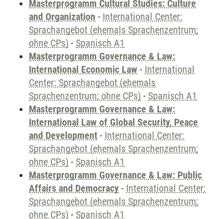
Masterprogramm Cultural Studies: Culture
and Organization
-
International Center:
Sprachangebot (ehemals Sprachenzentrum;
ohne CPs)
-
Spanisch A1
Masterprogramm Governance & Law:
International Economic Law
-
International
Center: Sprachangebot (ehemals
Sprachenzentrum; ohne CPs)
-
Spanisch A1
Masterprogramm Governance & Law:
International Law of Global Security, Peace
and Development
-
International Center:
Sprachangebot (ehemals Sprachenzentrum;
ohne CPs)
-
Spanisch A1
Masterprogramm Governance & Law: Public
Affairs and Democracy
-
International Center:
Sprachangebot (ehemals Sprachenzentrum;
ohne CPs)
-
Spanisch A1