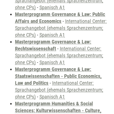
Sprachangebot (ehemals Sprachenzentrum;
ohne CPs)
-
Spanisch A1
Masterprogramm Governance & Law: Public
Affairs and Economics
-
International Center:
Sprachangebot (ehemals Sprachenzentrum;
ohne CPs)
-
Spanisch A1
Masterprogramm Governance & Law:
Rechtswissenschaft
-
International Center:
Sprachangebot (ehemals Sprachenzentrum;
ohne CPs)
-
Spanisch A1
Masterprogramm Governance & Law:
Staatswissenschaften - Public Economics,
Law and Politics
-
International Center:
Sprachangebot (ehemals Sprachenzentrum;
ohne CPs)
-
Spanisch A1
Masterprogramm Humanities & Social
Sciences: Kulturwissenschaften - Culture,