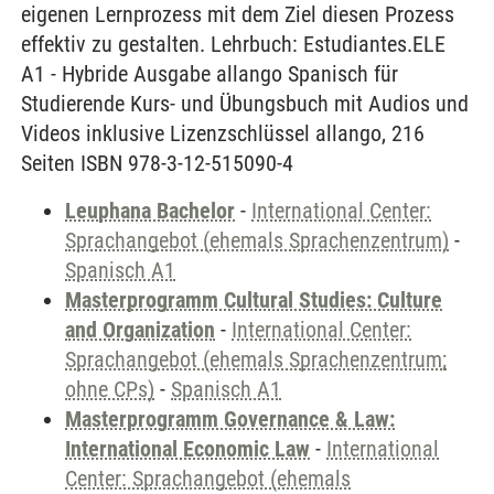
eigenen Lernprozess mit dem Ziel diesen Prozess
effektiv zu gestalten. Lehrbuch: Estudiantes.ELE
A1 - Hybride Ausgabe allango Spanisch für
Studierende Kurs- und Übungsbuch mit Audios und
Videos inklusive Lizenzschlüssel allango, 216
Seiten ISBN 978-3-12-515090-4
Leuphana Bachelor
-
International Center:
Sprachangebot (ehemals Sprachenzentrum)
-
Spanisch A1
Masterprogramm Cultural Studies: Culture
and Organization
-
International Center:
Sprachangebot (ehemals Sprachenzentrum;
ohne CPs)
-
Spanisch A1
Masterprogramm Governance & Law:
International Economic Law
-
International
Center: Sprachangebot (ehemals