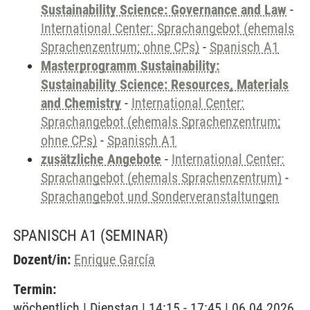
Sustainability Science: Governance and Law
-
International Center: Sprachangebot (ehemals
Sprachenzentrum; ohne CPs)
-
Spanisch A1
Masterprogramm Sustainability:
Sustainability Science: Resources, Materials
and Chemistry
-
International Center:
Sprachangebot (ehemals Sprachenzentrum;
ohne CPs)
-
Spanisch A1
zusätzliche Angebote
-
International Center:
Sprachangebot (ehemals Sprachenzentrum)
-
Sprachangebot und Sonderveranstaltungen
SPANISCH A1
(SEMINAR)
Dozent/in:
Enrique García
Termin:
wöchentlich | Dienstag | 14:15 - 17:45 | 06.04.2026