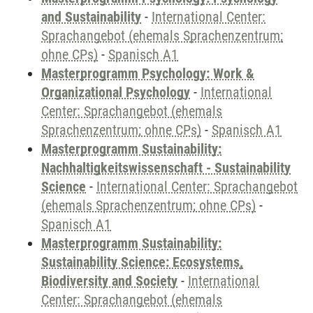
and Sustainability
-
International Center:
Sprachangebot (ehemals Sprachenzentrum;
ohne CPs)
-
Spanisch A1
Masterprogramm Psychology: Work &
Organizational Psychology
-
International
Center: Sprachangebot (ehemals
Sprachenzentrum; ohne CPs)
-
Spanisch A1
Masterprogramm Sustainability:
Nachhaltigkeitswissenschaft - Sustainability
Science
-
International Center: Sprachangebot
(ehemals Sprachenzentrum; ohne CPs)
-
Spanisch A1
Masterprogramm Sustainability:
Sustainability Science: Ecosystems,
Biodiversity and Society
-
International
Center: Sprachangebot (ehemals