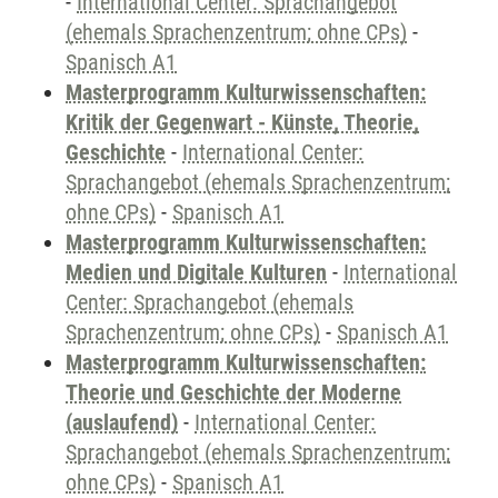
-
International Center: Sprachangebot
(ehemals Sprachenzentrum; ohne CPs)
-
Spanisch A1
Masterprogramm Kulturwissenschaften:
Kritik der Gegenwart - Künste, Theorie,
Geschichte
-
International Center:
Sprachangebot (ehemals Sprachenzentrum;
ohne CPs)
-
Spanisch A1
Masterprogramm Kulturwissenschaften:
Medien und Digitale Kulturen
-
International
Center: Sprachangebot (ehemals
Sprachenzentrum; ohne CPs)
-
Spanisch A1
Masterprogramm Kulturwissenschaften:
Theorie und Geschichte der Moderne
(auslaufend)
-
International Center:
Sprachangebot (ehemals Sprachenzentrum;
ohne CPs)
-
Spanisch A1