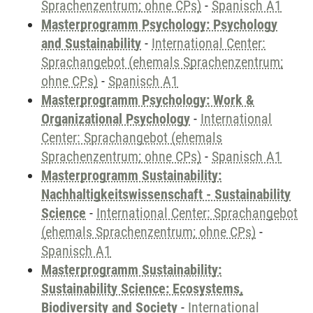
Sprachenzentrum; ohne CPs)
-
Spanisch A1
Masterprogramm Psychology: Psychology
and Sustainability
-
International Center:
Sprachangebot (ehemals Sprachenzentrum;
ohne CPs)
-
Spanisch A1
Masterprogramm Psychology: Work &
Organizational Psychology
-
International
Center: Sprachangebot (ehemals
Sprachenzentrum; ohne CPs)
-
Spanisch A1
Masterprogramm Sustainability:
Nachhaltigkeitswissenschaft - Sustainability
Science
-
International Center: Sprachangebot
(ehemals Sprachenzentrum; ohne CPs)
-
Spanisch A1
Masterprogramm Sustainability:
Sustainability Science: Ecosystems,
Biodiversity and Society
-
International