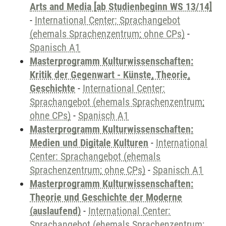
Arts and Media [ab Studienbeginn WS 13/14]
-
International Center: Sprachangebot
(ehemals Sprachenzentrum; ohne CPs)
-
Spanisch A1
Masterprogramm Kulturwissenschaften:
Kritik der Gegenwart - Künste, Theorie,
Geschichte
-
International Center:
Sprachangebot (ehemals Sprachenzentrum;
ohne CPs)
-
Spanisch A1
Masterprogramm Kulturwissenschaften:
Medien und Digitale Kulturen
-
International
Center: Sprachangebot (ehemals
Sprachenzentrum; ohne CPs)
-
Spanisch A1
Masterprogramm Kulturwissenschaften:
Theorie und Geschichte der Moderne
(auslaufend)
-
International Center:
Sprachangebot (ehemals Sprachenzentrum;