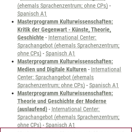
(ehemals Sprachenzentrum; ohne CPs)
-
Spanisch A1
Masterprogramm Kulturwissenschaften:
Kritik der Gegenwart - Künste, Theorie,
Geschichte
-
International Center:
Sprachangebot (ehemals Sprachenzentrum;
ohne CPs)
-
Spanisch A1
Masterprogramm Kulturwissenschaften:
Medien und Digitale Kulturen
-
International
Center: Sprachangebot (ehemals
Sprachenzentrum; ohne CPs)
-
Spanisch A1
Masterprogramm Kulturwissenschaften:
Theorie und Geschichte der Moderne
(auslaufend)
-
International Center:
Sprachangebot (ehemals Sprachenzentrum;
ohne CPs)
-
Spanisch A1