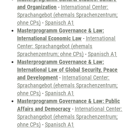
and Organization
-
International Center:
Sprachangebot (ehemals Sprachenzentrum;
ohne CPs)
-
Spanisch A1
Masterprogramm Governance & Law:
International Economic Law
-
International
Center: Sprachangebot (ehemals
Sprachenzentrum; ohne CPs)
-
Spanisch A1
Masterprogramm Governance & Law:
International Law of Global Security, Peace
and Development
-
International Center:
Sprachangebot (ehemals Sprachenzentrum;
ohne CPs)
-
Spanisch A1
Masterprogramm Governance & Law: Public
Affairs and Democracy
-
International Center:
Sprachangebot (ehemals Sprachenzentrum;
ohne CPs)
-
Spanisch A1