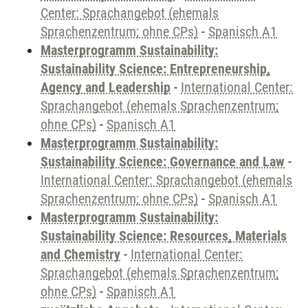
Center: Sprachangebot (ehemals
Sprachenzentrum; ohne CPs)
-
Spanisch A1
Masterprogramm Sustainability:
Sustainability Science: Entrepreneurship,
Agency and Leadership
-
International Center:
Sprachangebot (ehemals Sprachenzentrum;
ohne CPs)
-
Spanisch A1
Masterprogramm Sustainability:
Sustainability Science: Governance and Law
-
International Center: Sprachangebot (ehemals
Sprachenzentrum; ohne CPs)
-
Spanisch A1
Masterprogramm Sustainability:
Sustainability Science: Resources, Materials
and Chemistry
-
International Center:
Sprachangebot (ehemals Sprachenzentrum;
ohne CPs)
-
Spanisch A1