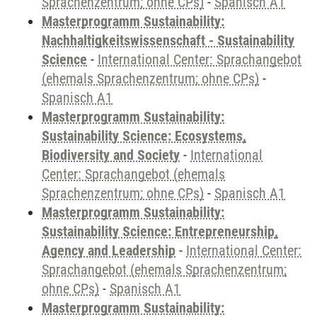
Sprachenzentrum; ohne CPs)
-
Spanisch A1
Masterprogramm Sustainability:
Nachhaltigkeitswissenschaft - Sustainability
Science
-
International Center: Sprachangebot
(ehemals Sprachenzentrum; ohne CPs)
-
Spanisch A1
Masterprogramm Sustainability:
Sustainability Science: Ecosystems,
Biodiversity and Society
-
International
Center: Sprachangebot (ehemals
Sprachenzentrum; ohne CPs)
-
Spanisch A1
Masterprogramm Sustainability:
Sustainability Science: Entrepreneurship,
Agency and Leadership
-
International Center:
Sprachangebot (ehemals Sprachenzentrum;
ohne CPs)
-
Spanisch A1
Masterprogramm Sustainability: