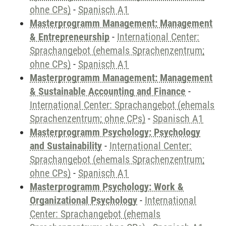
ohne CPs)
-
Spanisch A1
Masterprogramm Management: Management
& Entrepreneurship
-
International Center:
Sprachangebot (ehemals Sprachenzentrum;
ohne CPs)
-
Spanisch A1
Masterprogramm Management: Management
& Sustainable Accounting and Finance
-
International Center: Sprachangebot (ehemals
Sprachenzentrum; ohne CPs)
-
Spanisch A1
Masterprogramm Psychology: Psychology
and Sustainability
-
International Center:
Sprachangebot (ehemals Sprachenzentrum;
ohne CPs)
-
Spanisch A1
Masterprogramm Psychology: Work &
Organizational Psychology
-
International
Center: Sprachangebot (ehemals