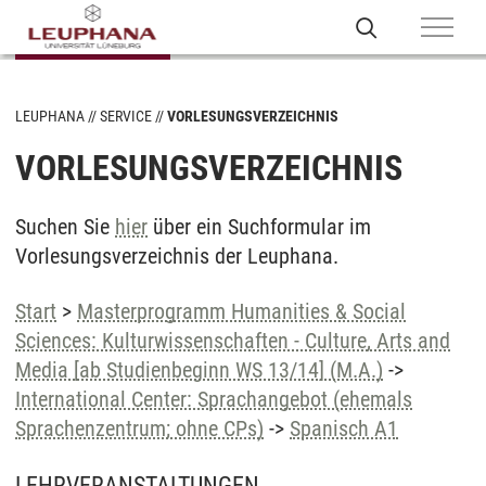
LEUPHANA
SERVICE
VORLESUNGSVERZEICHNIS
VORLESUNGSVERZEICHNIS
Suchen Sie
hier
über ein Suchformular im
Vorlesungsverzeichnis der Leuphana.
Start
>
Masterprogramm Humanities & Social
Sciences: Kulturwissenschaften - Culture, Arts and
Media [ab Studienbeginn WS 13/14] (M.A.)
->
International Center: Sprachangebot (ehemals
Sprachenzentrum; ohne CPs)
->
Spanisch A1
LEHRVERANSTALTUNGEN