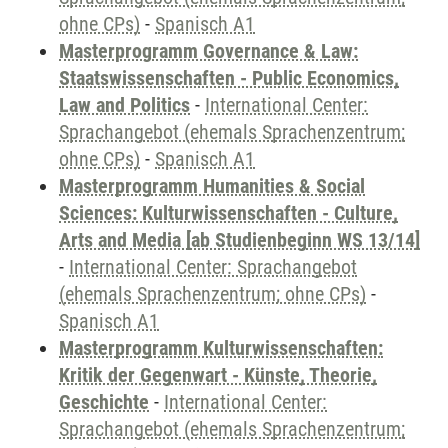
ohne CPs)
-
Spanisch A1
Masterprogramm Governance & Law:
Staatswissenschaften - Public Economics,
Law and Politics
-
International Center:
Sprachangebot (ehemals Sprachenzentrum;
ohne CPs)
-
Spanisch A1
Masterprogramm Humanities & Social
Sciences: Kulturwissenschaften - Culture,
Arts and Media [ab Studienbeginn WS 13/14]
-
International Center: Sprachangebot
(ehemals Sprachenzentrum; ohne CPs)
-
Spanisch A1
Masterprogramm Kulturwissenschaften:
Kritik der Gegenwart - Künste, Theorie,
Geschichte
-
International Center:
Sprachangebot (ehemals Sprachenzentrum;