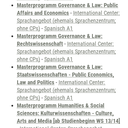
Masterprogramm Governance & Law: Public
Affairs and Economics
-
International Center:
Sprachangebot (ehemals Sprachenzentrum;
ohne CPs)
-
Spanisch A1
Masterprogramm Governance & Law:
Rechtswissenschaft
-
International Center:
Sprachangebot (ehemals Sprachenzentrum;
ohne CPs)
-
Spanisch A1
Masterprogramm Governance & Law:
Staatswissenschaften - Public Economics,
Law and Politics
-
International Center:
Sprachangebot (ehemals Sprachenzentrum;
ohne CPs)
-
Spanisch A1
Masterprogramm Humanities & Social
Sciences: Kulturwissenschaften - Culture,
Arts and Media [ab Studienbeginn WS 13/14]