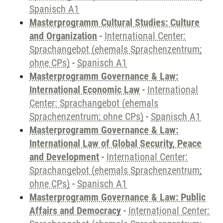
Spanisch A1
Masterprogramm Cultural Studies: Culture
and Organization
-
International Center:
Sprachangebot (ehemals Sprachenzentrum;
ohne CPs)
-
Spanisch A1
Masterprogramm Governance & Law:
International Economic Law
-
International
Center: Sprachangebot (ehemals
Sprachenzentrum; ohne CPs)
-
Spanisch A1
Masterprogramm Governance & Law:
International Law of Global Security, Peace
and Development
-
International Center:
Sprachangebot (ehemals Sprachenzentrum;
ohne CPs)
-
Spanisch A1
Masterprogramm Governance & Law: Public
Affairs and Democracy
-
International Center: