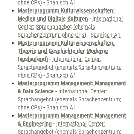
ohne CPs)
-
Spanisch A1
Masterprogramm Kulturwissenschaften:
Medien und Digitale Kulturen
-
International
Center: Sprachangebot (ehemals
Sprachenzentrum; ohne CPs)
-
Spanisch A1
Masterprogramm Kulturwissenschaften:
Theorie und Geschichte der Moderne
(auslaufend)
-
International Center:
Sprachangebot (ehemals Sprachenzentrum;
ohne CPs)
-
Spanisch A1
Masterprogramm Management: Management
& Data Science
-
International Center:
Sprachangebot (ehemals Sprachenzentrum;
ohne CPs)
-
Spanisch A1
Masterprogramm Management: Management
& Engineering
-
International Center:
Sprachangebot (ehemals Sprachenzentrum;