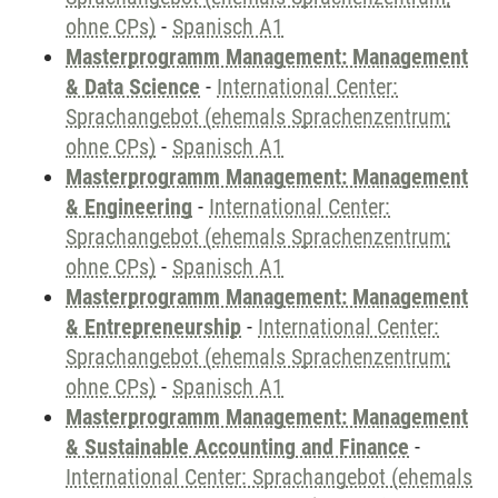
ohne CPs)
-
Spanisch A1
Masterprogramm Management: Management
& Data Science
-
International Center:
Sprachangebot (ehemals Sprachenzentrum;
ohne CPs)
-
Spanisch A1
Masterprogramm Management: Management
& Engineering
-
International Center:
Sprachangebot (ehemals Sprachenzentrum;
ohne CPs)
-
Spanisch A1
Masterprogramm Management: Management
& Entrepreneurship
-
International Center:
Sprachangebot (ehemals Sprachenzentrum;
ohne CPs)
-
Spanisch A1
Masterprogramm Management: Management
& Sustainable Accounting and Finance
-
International Center: Sprachangebot (ehemals