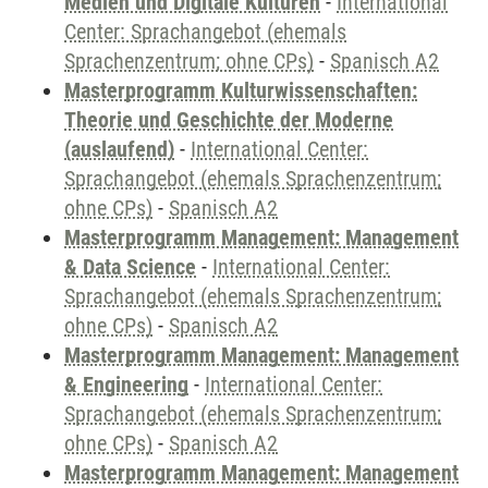
Medien und Digitale Kulturen
-
International
Center: Sprachangebot (ehemals
Sprachenzentrum; ohne CPs)
-
Spanisch A2
Masterprogramm Kulturwissenschaften:
Theorie und Geschichte der Moderne
(auslaufend)
-
International Center:
Sprachangebot (ehemals Sprachenzentrum;
ohne CPs)
-
Spanisch A2
Masterprogramm Management: Management
& Data Science
-
International Center:
Sprachangebot (ehemals Sprachenzentrum;
ohne CPs)
-
Spanisch A2
Masterprogramm Management: Management
& Engineering
-
International Center:
Sprachangebot (ehemals Sprachenzentrum;
ohne CPs)
-
Spanisch A2
Masterprogramm Management: Management