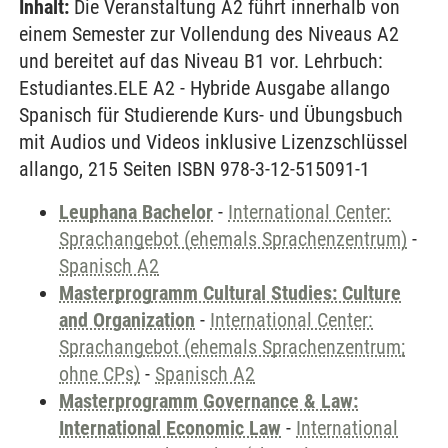
Inhalt:
Die Veranstaltung A2 führt innerhalb von
einem Semester zur Vollendung des Niveaus A2
und bereitet auf das Niveau B1 vor. Lehrbuch:
Estudiantes.ELE A2 - Hybride Ausgabe allango
Spanisch für Studierende Kurs- und Übungsbuch
mit Audios und Videos inklusive Lizenzschlüssel
allango, 215 Seiten ISBN 978-3-12-515091-1
Leuphana Bachelor
-
International Center:
Sprachangebot (ehemals Sprachenzentrum)
-
Spanisch A2
Masterprogramm Cultural Studies: Culture
and Organization
-
International Center:
Sprachangebot (ehemals Sprachenzentrum;
ohne CPs)
-
Spanisch A2
Masterprogramm Governance & Law:
International Economic Law
-
International