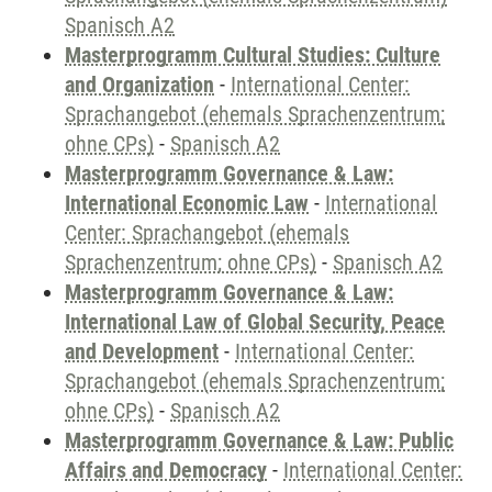
Spanisch A2
Masterprogramm Cultural Studies: Culture
and Organization
-
International Center:
Sprachangebot (ehemals Sprachenzentrum;
ohne CPs)
-
Spanisch A2
Masterprogramm Governance & Law:
International Economic Law
-
International
Center: Sprachangebot (ehemals
Sprachenzentrum; ohne CPs)
-
Spanisch A2
Masterprogramm Governance & Law:
International Law of Global Security, Peace
and Development
-
International Center:
Sprachangebot (ehemals Sprachenzentrum;
ohne CPs)
-
Spanisch A2
Masterprogramm Governance & Law: Public
Affairs and Democracy
-
International Center: