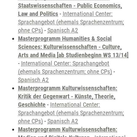
Staatswissenschaften - Public Economics,
Law and Politics
-
International Center:
Sprachangebot (ehemals Sprachenzentrum;
ohne CPs)
-
Spanisch A2
Masterprogramm Humanities & Social
Sciences: Kulturwissenschaften - Culture,
Arts and Media [ab Studienbeginn WS 13/14]
-
International Center: Sprachangebot
(ehemals Sprachenzentrum; ohne CPs)
-
Spanisch A2
Masterprogramm Kulturwissenschaften:
Kritik der Gegenwart - Künste, Theorie,
Geschichte
-
International Center:
Sprachangebot (ehemals Sprachenzentrum;
ohne CPs)
-
Spanisch A2
Masterprogramm Kulturwissenschaften: