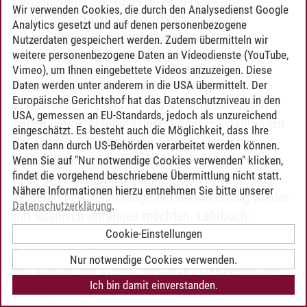
Einzeltermin | Do, 10.09.2026, 09:00 - Do,
Wir verwenden Cookies, die durch den Analysedienst Google
10.09.2026, 14:30 | C 14.103 Seminarraum
Analytics gesetzt und auf denen personenbezogene
Einzeltermin | Fr, 11.09.2026, 09:00 - Fr,
Nutzerdaten gespeichert werden. Zudem übermitteln wir
weitere personenbezogene Daten an Videodienste (YouTube,
11.09.2026, 14:30 | C 14.103 Seminarraum
Vimeo), um Ihnen eingebettete Videos anzuzeigen. Diese
Daten werden unter anderem in die USA übermittelt. Der
Inhalt:
Der Intensivkurs A2 richtet sich an
Europäische Gerichtshof hat das Datenschutzniveau in den
Studierende, die das Niveau A1 abgeschlossen
USA, gemessen an EU-Standards, jedoch als unzureichend
haben (vgl. Einstufungstest) und ihre Erfahrungen
eingeschätzt. Es besteht auch die Möglichkeit, dass Ihre
auf Niveau A2 erweitern möchten, die sich in
Daten dann durch US-Behörden verarbeitet werden können.
alltäglichen Situationen ausdrücken können, aber
Wenn Sie auf "Nur notwendige Cookies verwenden" klicken,
findet die vorgehend beschriebene Übermittlung nicht statt.
noch unsicher fühlen und ihre Sprachkenntnisse
Nähere Informationen hierzu entnehmen Sie bitte unserer
vertiefen bzw. nach längerer Unterbrechung wieder
Datenschutzerklärung
.
mit Spanisch anfangen möchten. Lehrbuch:
Estudiantes.ELE A2 - Hybride Ausgabe allango
Cookie-Einstellungen
Spanisch für Studierende Kurs- und Übungsbuch
Nur notwendige Cookies verwenden.
mit Audios und Videos inklusive Lizenzschlüssel
Ich bin damit einverstanden.
allango, 215 Seiten ISBN 978-3-12-515091-1