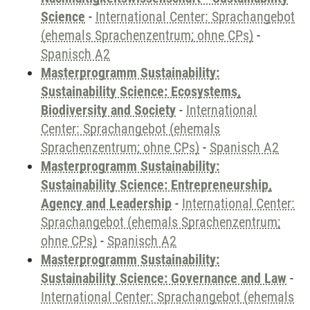
Science
-
International Center: Sprachangebot
(ehemals Sprachenzentrum; ohne CPs)
-
Spanisch A2
Masterprogramm Sustainability:
Sustainability Science: Ecosystems,
Biodiversity and Society
-
International
Center: Sprachangebot (ehemals
Sprachenzentrum; ohne CPs)
-
Spanisch A2
Masterprogramm Sustainability:
Sustainability Science: Entrepreneurship,
Agency and Leadership
-
International Center:
Sprachangebot (ehemals Sprachenzentrum;
ohne CPs)
-
Spanisch A2
Masterprogramm Sustainability:
Sustainability Science: Governance and Law
-
International Center: Sprachangebot (ehemals