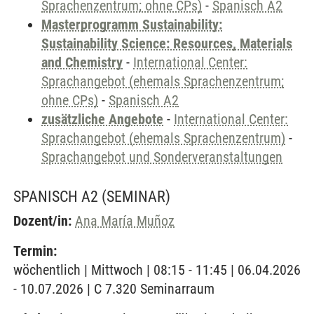
Sprachenzentrum; ohne CPs)
-
Spanisch A2
Masterprogramm Sustainability:
Sustainability Science: Resources, Materials
and Chemistry
-
International Center:
Sprachangebot (ehemals Sprachenzentrum;
ohne CPs)
-
Spanisch A2
zusätzliche Angebote
-
International Center:
Sprachangebot (ehemals Sprachenzentrum)
-
Sprachangebot und Sonderveranstaltungen
SPANISCH A2
(SEMINAR)
Dozent/in:
Ana María Muñoz
Termin:
wöchentlich | Mittwoch | 08:15 - 11:45 | 06.04.2026
- 10.07.2026 | C 7.320 Seminarraum