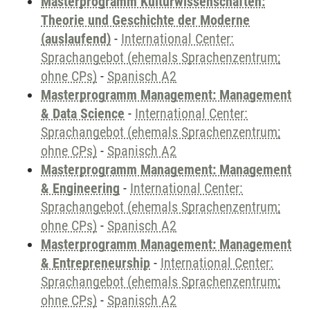
Masterprogramm Kulturwissenschaften:
Theorie und Geschichte der Moderne
(auslaufend)
-
International Center:
Sprachangebot (ehemals Sprachenzentrum;
ohne CPs)
-
Spanisch A2
Masterprogramm Management: Management
& Data Science
-
International Center:
Sprachangebot (ehemals Sprachenzentrum;
ohne CPs)
-
Spanisch A2
Masterprogramm Management: Management
& Engineering
-
International Center:
Sprachangebot (ehemals Sprachenzentrum;
ohne CPs)
-
Spanisch A2
Masterprogramm Management: Management
& Entrepreneurship
-
International Center:
Sprachangebot (ehemals Sprachenzentrum;
ohne CPs)
-
Spanisch A2