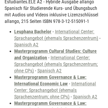
Estudiantes.ELE A2 - Hybride Ausgabe allango
Spanisch für Studierende Kurs- und Übungsbuch
mit Audios und Videos inklusive Lizenzschlüssel
allango, 215 Seiten ISBN 978-3-12-515091-1
Leuphana Bachelor
-
International Center:
Sprachangebot (ehemals Sprachenzentrum)
-
Spanisch A2
Masterprogramm Cultural Studies: Culture
and Organization
-
International Center:
Sprachangebot (ehemals Sprachenzentrum;
ohne CPs)
-
Spanisch A2
Masterprogramm Governance & Law:
International Economic Law
-
International
Center: Sprachangebot (ehemals
Sprachenzentrum; ohne CPs)
-
Spanisch A2
Masterprogramm Governance & Law: