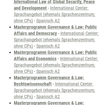
International Law of Global Security, Peace
and Development
-
International Center:
Sprachangebot (ehemals Sprachenzentrum;
ohne CPs)
-
Spanisch A2
Masterprogramm Governance & Law: Public
Affairs and Democracy
-
International Center:
Sprachangebot (ehemals Sprachenzentrum;
ohne CPs)
-
Spanisch A2
Masterprogramm Governance & Law: Public
Affairs and Economics
-
International Center:
Sprachangebot (ehemals Sprachenzentrum;
ohne CPs)
-
Spanisch A2
Masterprogramm Governance & Law:
Rechtswissenschaft
-
International Center:
Sprachangebot (ehemals Sprachenzentrum;
ohne CPs)
-
Spanisch A2
Masterprogramm Governance & Law: