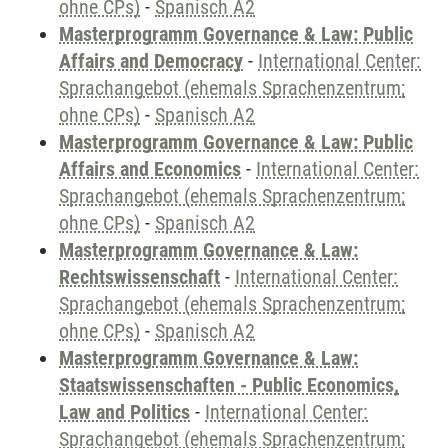
ohne CPs)
-
Spanisch A2
Masterprogramm Governance & Law: Public
Affairs and Democracy
-
International Center:
Sprachangebot (ehemals Sprachenzentrum;
ohne CPs)
-
Spanisch A2
Masterprogramm Governance & Law: Public
Affairs and Economics
-
International Center:
Sprachangebot (ehemals Sprachenzentrum;
ohne CPs)
-
Spanisch A2
Masterprogramm Governance & Law:
Rechtswissenschaft
-
International Center:
Sprachangebot (ehemals Sprachenzentrum;
ohne CPs)
-
Spanisch A2
Masterprogramm Governance & Law:
Staatswissenschaften - Public Economics,
Law and Politics
-
International Center:
Sprachangebot (ehemals Sprachenzentrum;