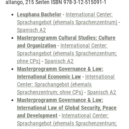
allango, 215 Seiten ISBN 978-3-12-515091-1
Leuphana Bachelor
-
International Center:
Sprachangebot (ehemals Sprachenzentrum)
-
Spanisch A2
Masterprogramm Cultural Studies: Culture
and Organization
-
International Center:
Sprachangebot (ehemals Sprachenzentrum;
ohne CPs)
-
Spanisch A2
Masterprogramm Governance & Law:
International Economic Law
-
International
Center: Sprachangebot (ehemals
Sprachenzentrum; ohne CPs)
-
Spanisch A2
Masterprogramm Governance & Law:
International Law of Global Security, Peace
and Development
-
International Center:
Sprachangebot (ehemals Sprachenzentrum;