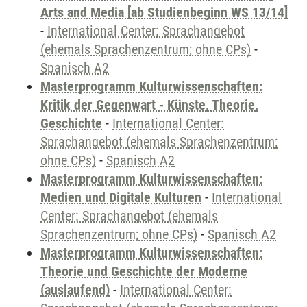
Arts and Media [ab Studienbeginn WS 13/14]
-
International Center: Sprachangebot
(ehemals Sprachenzentrum; ohne CPs)
-
Spanisch A2
Masterprogramm Kulturwissenschaften:
Kritik der Gegenwart - Künste, Theorie,
Geschichte
-
International Center:
Sprachangebot (ehemals Sprachenzentrum;
ohne CPs)
-
Spanisch A2
Masterprogramm Kulturwissenschaften:
Medien und Digitale Kulturen
-
International
Center: Sprachangebot (ehemals
Sprachenzentrum; ohne CPs)
-
Spanisch A2
Masterprogramm Kulturwissenschaften:
Theorie und Geschichte der Moderne
(auslaufend)
-
International Center: