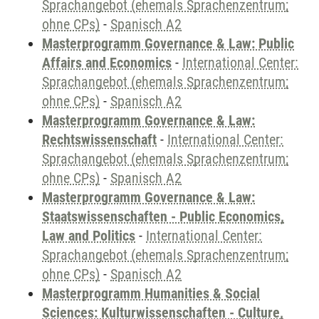
Sprachangebot (ehemals Sprachenzentrum;
ohne CPs)
-
Spanisch A2
Masterprogramm Governance & Law: Public
Affairs and Economics
-
International Center:
Sprachangebot (ehemals Sprachenzentrum;
ohne CPs)
-
Spanisch A2
Masterprogramm Governance & Law:
Rechtswissenschaft
-
International Center:
Sprachangebot (ehemals Sprachenzentrum;
ohne CPs)
-
Spanisch A2
Masterprogramm Governance & Law:
Staatswissenschaften - Public Economics,
Law and Politics
-
International Center:
Sprachangebot (ehemals Sprachenzentrum;
ohne CPs)
-
Spanisch A2
Masterprogramm Humanities & Social
Sciences: Kulturwissenschaften - Culture,