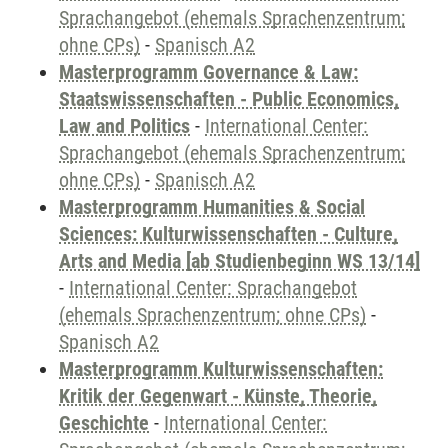
Sprachangebot (ehemals Sprachenzentrum;
ohne CPs)
-
Spanisch A2
Masterprogramm Governance & Law:
Staatswissenschaften - Public Economics,
Law and Politics
-
International Center:
Sprachangebot (ehemals Sprachenzentrum;
ohne CPs)
-
Spanisch A2
Masterprogramm Humanities & Social
Sciences: Kulturwissenschaften - Culture,
Arts and Media [ab Studienbeginn WS 13/14]
-
International Center: Sprachangebot
(ehemals Sprachenzentrum; ohne CPs)
-
Spanisch A2
Masterprogramm Kulturwissenschaften:
Kritik der Gegenwart - Künste, Theorie,
Geschichte
-
International Center: