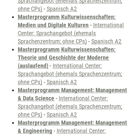
Sprachangebot (ehemals Sprachenzentrum;
ohne CPs)
-
Spanisch A2
Masterprogramm Kulturwissenschaften:
Medien und Digitale Kulturen
-
International
Center: Sprachangebot (ehemals
Sprachenzentrum; ohne CPs)
-
Spanisch A2
Masterprogramm Kulturwissenschaften:
Theorie und Geschichte der Moderne
(auslaufend)
-
International Center:
Sprachangebot (ehemals Sprachenzentrum;
ohne CPs)
-
Spanisch A2
Masterprogramm Management: Management
& Data Science
-
International Center:
Sprachangebot (ehemals Sprachenzentrum;
ohne CPs)
-
Spanisch A2
Masterprogramm Management: Management
& Engineering
-
International Center: