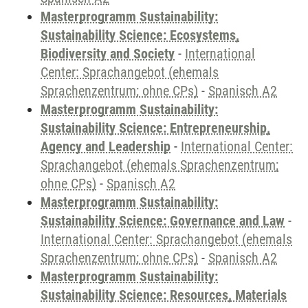
Masterprogramm Sustainability:
Sustainability Science: Ecosystems,
Biodiversity and Society
-
International
Center: Sprachangebot (ehemals
Sprachenzentrum; ohne CPs)
-
Spanisch A2
Masterprogramm Sustainability:
Sustainability Science: Entrepreneurship,
Agency and Leadership
-
International Center:
Sprachangebot (ehemals Sprachenzentrum;
ohne CPs)
-
Spanisch A2
Masterprogramm Sustainability:
Sustainability Science: Governance and Law
-
International Center: Sprachangebot (ehemals
Sprachenzentrum; ohne CPs)
-
Spanisch A2
Masterprogramm Sustainability:
Sustainability Science: Resources, Materials