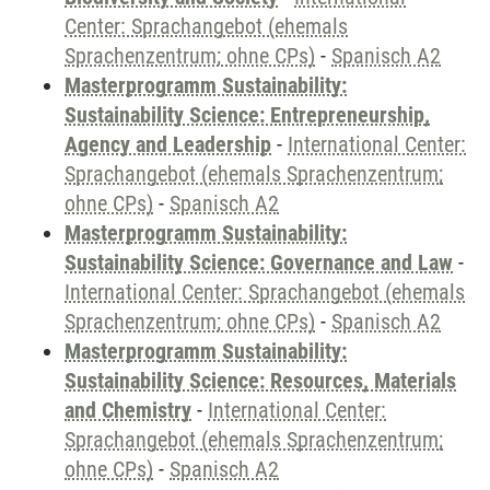
Center: Sprachangebot (ehemals
Sprachenzentrum; ohne CPs)
-
Spanisch A2
Masterprogramm Sustainability:
Sustainability Science: Entrepreneurship,
Agency and Leadership
-
International Center:
Sprachangebot (ehemals Sprachenzentrum;
ohne CPs)
-
Spanisch A2
Masterprogramm Sustainability:
Sustainability Science: Governance and Law
-
International Center: Sprachangebot (ehemals
Sprachenzentrum; ohne CPs)
-
Spanisch A2
Masterprogramm Sustainability:
Sustainability Science: Resources, Materials
and Chemistry
-
International Center:
Sprachangebot (ehemals Sprachenzentrum;
ohne CPs)
-
Spanisch A2