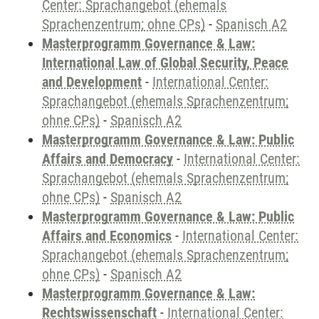
Center: Sprachangebot (ehemals
Sprachenzentrum; ohne CPs)
-
Spanisch A2
Masterprogramm Governance & Law:
International Law of Global Security, Peace
and Development
-
International Center:
Sprachangebot (ehemals Sprachenzentrum;
ohne CPs)
-
Spanisch A2
Masterprogramm Governance & Law: Public
Affairs and Democracy
-
International Center:
Sprachangebot (ehemals Sprachenzentrum;
ohne CPs)
-
Spanisch A2
Masterprogramm Governance & Law: Public
Affairs and Economics
-
International Center:
Sprachangebot (ehemals Sprachenzentrum;
ohne CPs)
-
Spanisch A2
Masterprogramm Governance & Law:
Rechtswissenschaft
-
International Center: