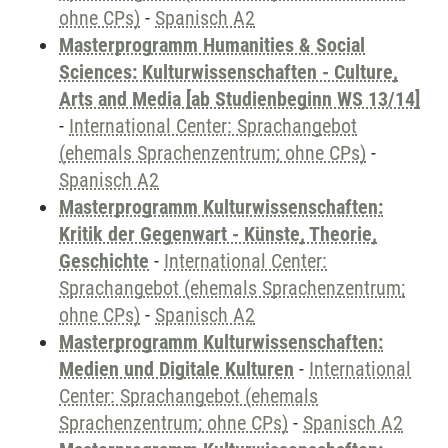
ohne CPs)
-
Spanisch A2
Masterprogramm Humanities & Social
Sciences: Kulturwissenschaften - Culture,
Arts and Media [ab Studienbeginn WS 13/14]
-
International Center: Sprachangebot
(ehemals Sprachenzentrum; ohne CPs)
-
Spanisch A2
Masterprogramm Kulturwissenschaften:
Kritik der Gegenwart - Künste, Theorie,
Geschichte
-
International Center:
Sprachangebot (ehemals Sprachenzentrum;
ohne CPs)
-
Spanisch A2
Masterprogramm Kulturwissenschaften:
Medien und Digitale Kulturen
-
International
Center: Sprachangebot (ehemals
Sprachenzentrum; ohne CPs)
-
Spanisch A2