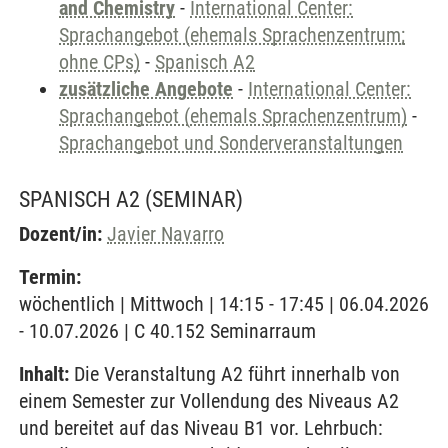
and Chemistry
-
International Center:
Sprachangebot (ehemals Sprachenzentrum;
ohne CPs)
-
Spanisch A2
zusätzliche Angebote
-
International Center:
Sprachangebot (ehemals Sprachenzentrum)
-
Sprachangebot und Sonderveranstaltungen
SPANISCH A2
(SEMINAR)
Dozent/in:
Javier Navarro
Termin:
wöchentlich | Mittwoch | 14:15 - 17:45 | 06.04.2026
- 10.07.2026 | C 40.152 Seminarraum
Inhalt:
Die Veranstaltung A2 führt innerhalb von
einem Semester zur Vollendung des Niveaus A2
und bereitet auf das Niveau B1 vor. Lehrbuch: