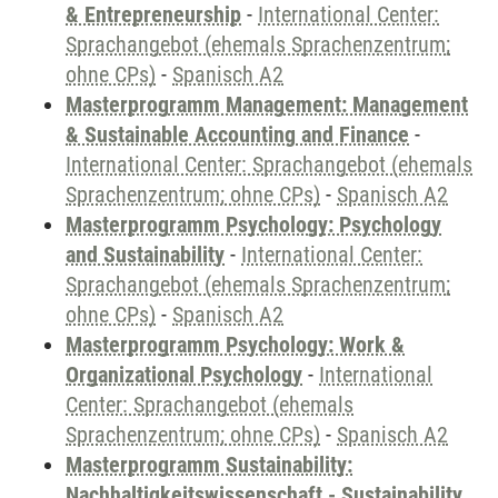
& Entrepreneurship
-
International Center:
Sprachangebot (ehemals Sprachenzentrum;
ohne CPs)
-
Spanisch A2
Masterprogramm Management: Management
& Sustainable Accounting and Finance
-
International Center: Sprachangebot (ehemals
Sprachenzentrum; ohne CPs)
-
Spanisch A2
Masterprogramm Psychology: Psychology
and Sustainability
-
International Center:
Sprachangebot (ehemals Sprachenzentrum;
ohne CPs)
-
Spanisch A2
Masterprogramm Psychology: Work &
Organizational Psychology
-
International
Center: Sprachangebot (ehemals
Sprachenzentrum; ohne CPs)
-
Spanisch A2
Masterprogramm Sustainability:
Nachhaltigkeitswissenschaft - Sustainability