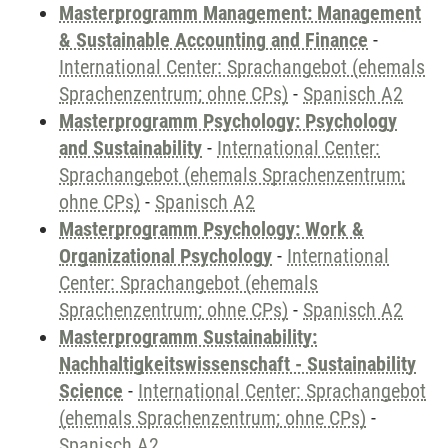
Masterprogramm Management: Management
& Sustainable Accounting and Finance
-
International Center: Sprachangebot (ehemals
Sprachenzentrum; ohne CPs)
-
Spanisch A2
Masterprogramm Psychology: Psychology
and Sustainability
-
International Center:
Sprachangebot (ehemals Sprachenzentrum;
ohne CPs)
-
Spanisch A2
Masterprogramm Psychology: Work &
Organizational Psychology
-
International
Center: Sprachangebot (ehemals
Sprachenzentrum; ohne CPs)
-
Spanisch A2
Masterprogramm Sustainability:
Nachhaltigkeitswissenschaft - Sustainability
Science
-
International Center: Sprachangebot
(ehemals Sprachenzentrum; ohne CPs)
-
Spanisch A2