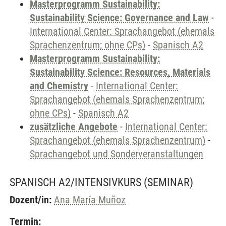
Masterprogramm Sustainability:
Sustainability Science: Governance and Law
-
International Center: Sprachangebot (ehemals
Sprachenzentrum; ohne CPs)
-
Spanisch A2
Masterprogramm Sustainability:
Sustainability Science: Resources, Materials
and Chemistry
-
International Center:
Sprachangebot (ehemals Sprachenzentrum;
ohne CPs)
-
Spanisch A2
zusätzliche Angebote
-
International Center:
Sprachangebot (ehemals Sprachenzentrum)
-
Sprachangebot und Sonderveranstaltungen
SPANISCH A2/INTENSIVKURS
(SEMINAR)
Dozent/in:
Ana María Muñoz
Termin: