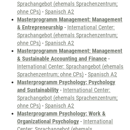
Sprachangebot (ehemals Sprachenzentrum;
ohne CPs)
-
Spanisch A2
Masterprogramm Management: Management
& Entrepreneurship
-
International Center:
Sprachangebot (ehemals Sprachenzentrum;
ohne CPs)
-
Spanisch A2
Masterprogramm Management: Management
& Sustainable Accounting and Finance
-
International Center: Sprachangebot (ehemals
Sprachenzentrum; ohne CPs)
-
Spanisch A2
Masterprogramm Psychology: Psychology
and Sustainability
-
International Center:
Sprachangebot (ehemals Sprachenzentrum;
ohne CPs)
-
Spanisch A2
Masterprogramm Psychology: Work &
Organizational Psychology
-
International
Center: Sprachangebot (ehemals