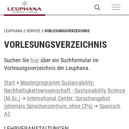
LEUPHANA
SERVICE
VORLESUNGSVERZEICHNIS
VORLESUNGSVERZEICHNIS
Suchen Sie
hier
über ein Suchformular im
Vorlesungsverzeichnis der Leuphana.
Start
>
Masterprogramm Sustainability:
Nachhaltigkeitswissenschaft - Sustainability Science
(M.Sc.)
->
International Center: Sprachangebot
(ehemals Sprachenzentrum; ohne CPs)
->
Spanisch
A2
LEHRVERANSTALTUNGEN