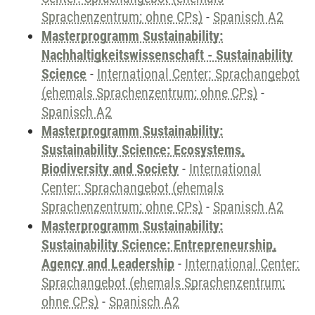
Sprachenzentrum; ohne CPs)
-
Spanisch A2
Masterprogramm Sustainability:
Nachhaltigkeitswissenschaft - Sustainability
Science
-
International Center: Sprachangebot
(ehemals Sprachenzentrum; ohne CPs)
-
Spanisch A2
Masterprogramm Sustainability:
Sustainability Science: Ecosystems,
Biodiversity and Society
-
International
Center: Sprachangebot (ehemals
Sprachenzentrum; ohne CPs)
-
Spanisch A2
Masterprogramm Sustainability:
Sustainability Science: Entrepreneurship,
Agency and Leadership
-
International Center:
Sprachangebot (ehemals Sprachenzentrum;
ohne CPs)
-
Spanisch A2