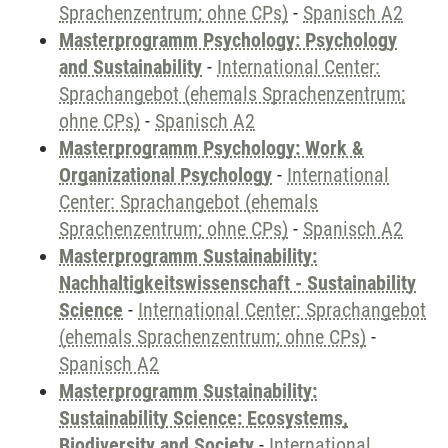
Sprachenzentrum; ohne CPs)
-
Spanisch A2
Masterprogramm Psychology: Psychology
and Sustainability
-
International Center:
Sprachangebot (ehemals Sprachenzentrum;
ohne CPs)
-
Spanisch A2
Masterprogramm Psychology: Work &
Organizational Psychology
-
International
Center: Sprachangebot (ehemals
Sprachenzentrum; ohne CPs)
-
Spanisch A2
Masterprogramm Sustainability:
Nachhaltigkeitswissenschaft - Sustainability
Science
-
International Center: Sprachangebot
(ehemals Sprachenzentrum; ohne CPs)
-
Spanisch A2
Masterprogramm Sustainability:
Sustainability Science: Ecosystems,
Biodiversity and Society
-
International