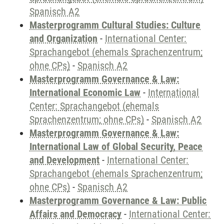
Spanisch A2
Masterprogramm Cultural Studies: Culture
and Organization
-
International Center:
Sprachangebot (ehemals Sprachenzentrum;
ohne CPs)
-
Spanisch A2
Masterprogramm Governance & Law:
International Economic Law
-
International
Center: Sprachangebot (ehemals
Sprachenzentrum; ohne CPs)
-
Spanisch A2
Masterprogramm Governance & Law:
International Law of Global Security, Peace
and Development
-
International Center:
Sprachangebot (ehemals Sprachenzentrum;
ohne CPs)
-
Spanisch A2
Masterprogramm Governance & Law: Public
Affairs and Democracy
-
International Center: