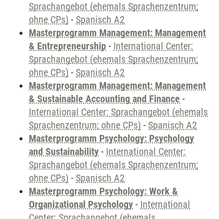
Sprachangebot (ehemals Sprachenzentrum;
ohne CPs)
-
Spanisch A2
Masterprogramm Management: Management
& Entrepreneurship
-
International Center:
Sprachangebot (ehemals Sprachenzentrum;
ohne CPs)
-
Spanisch A2
Masterprogramm Management: Management
& Sustainable Accounting and Finance
-
International Center: Sprachangebot (ehemals
Sprachenzentrum; ohne CPs)
-
Spanisch A2
Masterprogramm Psychology: Psychology
and Sustainability
-
International Center:
Sprachangebot (ehemals Sprachenzentrum;
ohne CPs)
-
Spanisch A2
Masterprogramm Psychology: Work &
Organizational Psychology
-
International
Center: Sprachangebot (ehemals