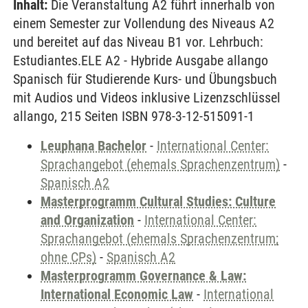
Inhalt:
Die Veranstaltung A2 führt innerhalb von
einem Semester zur Vollendung des Niveaus A2
und bereitet auf das Niveau B1 vor. Lehrbuch:
Estudiantes.ELE A2 - Hybride Ausgabe allango
Spanisch für Studierende Kurs- und Übungsbuch
mit Audios und Videos inklusive Lizenzschlüssel
allango, 215 Seiten ISBN 978-3-12-515091-1
Leuphana Bachelor
-
International Center:
Sprachangebot (ehemals Sprachenzentrum)
-
Spanisch A2
Masterprogramm Cultural Studies: Culture
and Organization
-
International Center:
Sprachangebot (ehemals Sprachenzentrum;
ohne CPs)
-
Spanisch A2
Masterprogramm Governance & Law:
International Economic Law
-
International