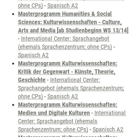
ohne CPs)
-
Spanisch A2
Masterprogramm Humanities & Social
Sciences: Kulturwissenschaften - Culture,
Arts and Media [ab Studienbeginn WS 13/14]
-
International Center: Sprachangebot
(ehemals Sprachenzentrum; ohne CPs)
-
Spanisch A2
Masterprogramm Kulturwissenschaften:
Kritik der Gegenwart - Künste, Theorie,
Geschichte
-
International Center:
Sprachangebot (ehemals Sprachenzentrum;
ohne CPs)
-
Spanisch A2
Masterprogramm Kulturwissenschaften:
Medien und Digitale Kulturen
-
International
Center: Sprachangebot (ehemals
Sprachenzentrum; ohne CPs)
-
Spanisch A2