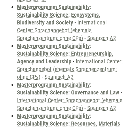
Masterprogramm Sustainability:
Sustainability Science: Ecosystems,
Biodiversity and Society
-
International
Center: Sprachangebot (ehemals
Sprachenzentrum; ohne CPs)
-
Spanisch A2
Masterprogramm Sustainability:
Sustainability Science: Entrepreneurship,
Agency and Leadership
-
International Center:
Sprachangebot (ehemals Sprachenzentrum;
ohne CPs)
-
Spanisch A2
Masterprogramm Sustainability:
Sustainability Science: Governance and Law
-
International Center: Sprachangebot (ehemals
Sprachenzentrum; ohne CPs)
-
Spanisch A2
Masterprogramm Sustainability:
Sustainability Science: Resources, Materials