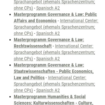
Sprachangebot (ehemals Sprachenzentrum;
ohne CPs)
-
Spanisch A2
Masterprogramm Governance & Law: Public
Affairs and Economics
-
International Center:
Sprachangebot (ehemals Sprachenzentrum;
ohne CPs)
-
Spanisch A2
Masterprogramm Governance & Law:
Rechtswissenschaft
-
International Center:
Sprachangebot (ehemals Sprachenzentrum;
ohne CPs)
-
Spanisch A2
Masterprogramm Governance & Law:
Staatswissenschaften - Public Economics,
Law and Politics
-
International Center:
Sprachangebot (ehemals Sprachenzentrum;
ohne CPs)
-
Spanisch A2
Masterprogramm Humanities & Social
Sciences: Kulturwissenschaften - Culture,