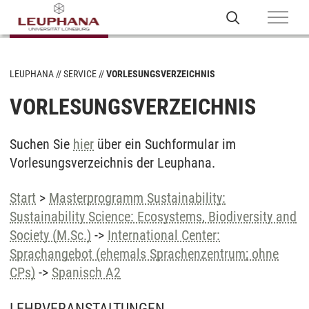
LEUPHANA
SERVICE
VORLESUNGSVERZEICHNIS
VORLESUNGSVERZEICHNIS
Suchen Sie
hier
über ein Suchformular im
Vorlesungsverzeichnis der Leuphana.
Start
>
Masterprogramm Sustainability:
Sustainability Science: Ecosystems, Biodiversity and
Society (M.Sc.)
->
International Center:
Sprachangebot (ehemals Sprachenzentrum; ohne
CPs)
->
Spanisch A2
LEHRVERANSTALTUNGEN