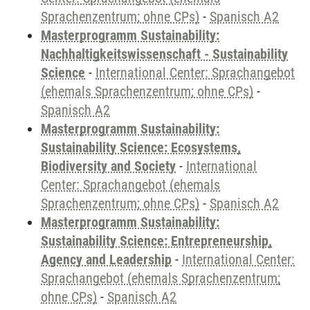
Sprachenzentrum; ohne CPs)
-
Spanisch A2
Masterprogramm Sustainability:
Nachhaltigkeitswissenschaft - Sustainability
Science
-
International Center: Sprachangebot
(ehemals Sprachenzentrum; ohne CPs)
-
Spanisch A2
Masterprogramm Sustainability:
Sustainability Science: Ecosystems,
Biodiversity and Society
-
International
Center: Sprachangebot (ehemals
Sprachenzentrum; ohne CPs)
-
Spanisch A2
Masterprogramm Sustainability:
Sustainability Science: Entrepreneurship,
Agency and Leadership
-
International Center:
Sprachangebot (ehemals Sprachenzentrum;
ohne CPs)
-
Spanisch A2