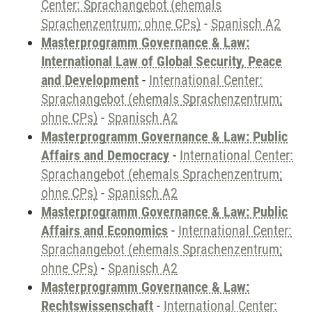
Center: Sprachangebot (ehemals
Sprachenzentrum; ohne CPs)
-
Spanisch A2
Masterprogramm Governance & Law:
International Law of Global Security, Peace
and Development
-
International Center:
Sprachangebot (ehemals Sprachenzentrum;
ohne CPs)
-
Spanisch A2
Masterprogramm Governance & Law: Public
Affairs and Democracy
-
International Center:
Sprachangebot (ehemals Sprachenzentrum;
ohne CPs)
-
Spanisch A2
Masterprogramm Governance & Law: Public
Affairs and Economics
-
International Center:
Sprachangebot (ehemals Sprachenzentrum;
ohne CPs)
-
Spanisch A2
Masterprogramm Governance & Law:
Rechtswissenschaft
-
International Center: