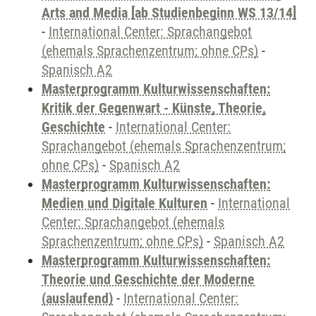
Arts and Media [ab Studienbeginn WS 13/14]
-
International Center: Sprachangebot
(ehemals Sprachenzentrum; ohne CPs)
-
Spanisch A2
Masterprogramm Kulturwissenschaften:
Kritik der Gegenwart - Künste, Theorie,
Geschichte
-
International Center:
Sprachangebot (ehemals Sprachenzentrum;
ohne CPs)
-
Spanisch A2
Masterprogramm Kulturwissenschaften:
Medien und Digitale Kulturen
-
International
Center: Sprachangebot (ehemals
Sprachenzentrum; ohne CPs)
-
Spanisch A2
Masterprogramm Kulturwissenschaften:
Theorie und Geschichte der Moderne
(auslaufend)
-
International Center: