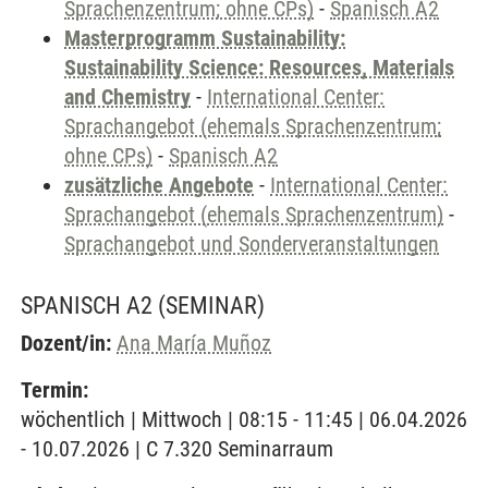
Sprachenzentrum; ohne CPs)
-
Spanisch A2
Masterprogramm Sustainability:
Sustainability Science: Resources, Materials
and Chemistry
-
International Center:
Sprachangebot (ehemals Sprachenzentrum;
ohne CPs)
-
Spanisch A2
zusätzliche Angebote
-
International Center:
Sprachangebot (ehemals Sprachenzentrum)
-
Sprachangebot und Sonderveranstaltungen
SPANISCH A2
(SEMINAR)
Dozent/in:
Ana María Muñoz
Termin:
wöchentlich | Mittwoch | 08:15 - 11:45 | 06.04.2026
- 10.07.2026 | C 7.320 Seminarraum