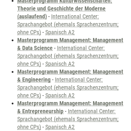
Masterprogramm Kulturwissenschaften:
Theorie und Geschichte der Moderne
(auslaufend)
-
International Center:
Sprachangebot (ehemals Sprachenzentrum;
ohne CPs)
-
Spanisch A2
Masterprogramm Management: Management
& Data Science
-
International Center:
Sprachangebot (ehemals Sprachenzentrum;
ohne CPs)
-
Spanisch A2
Masterprogramm Management: Management
& Engineering
-
International Center:
Sprachangebot (ehemals Sprachenzentrum;
ohne CPs)
-
Spanisch A2
Masterprogramm Management: Management
& Entrepreneurship
-
International Center:
Sprachangebot (ehemals Sprachenzentrum;
ohne CPs)
-
Spanisch A2