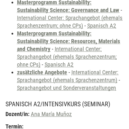
Masterprogramm Sustainability:
Sustainability Science: Governance and Law
-
International Center: Sprachangebot (ehemals
Sprachenzentrum; ohne CPs)
-
Spanisch A2
Masterprogramm Sustainability:
Sustainability Science: Resources, Materials
and Chemistry
-
International Center:
Sprachangebot (ehemals Sprachenzentrum;
ohne CPs)
-
Spanisch A2
zusätzliche Angebote
-
International Center:
Sprachangebot (ehemals Sprachenzentrum)
-
Sprachangebot und Sonderveranstaltungen
SPANISCH A2/INTENSIVKURS
(SEMINAR)
Dozent/in:
Ana María Muñoz
Termin: