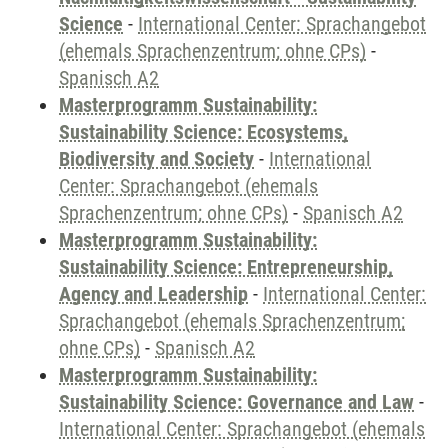
Science
-
International Center: Sprachangebot
(ehemals Sprachenzentrum; ohne CPs)
-
Spanisch A2
Masterprogramm Sustainability:
Sustainability Science: Ecosystems,
Biodiversity and Society
-
International
Center: Sprachangebot (ehemals
Sprachenzentrum; ohne CPs)
-
Spanisch A2
Masterprogramm Sustainability:
Sustainability Science: Entrepreneurship,
Agency and Leadership
-
International Center:
Sprachangebot (ehemals Sprachenzentrum;
ohne CPs)
-
Spanisch A2
Masterprogramm Sustainability:
Sustainability Science: Governance and Law
-
International Center: Sprachangebot (ehemals