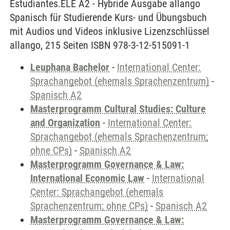
Estudiantes.ELE A2 - Hybride Ausgabe allango
Spanisch für Studierende Kurs- und Übungsbuch
mit Audios und Videos inklusive Lizenzschlüssel
allango, 215 Seiten ISBN 978-3-12-515091-1
Leuphana Bachelor
-
International Center:
Sprachangebot (ehemals Sprachenzentrum)
-
Spanisch A2
Masterprogramm Cultural Studies: Culture
and Organization
-
International Center:
Sprachangebot (ehemals Sprachenzentrum;
ohne CPs)
-
Spanisch A2
Masterprogramm Governance & Law:
International Economic Law
-
International
Center: Sprachangebot (ehemals
Sprachenzentrum; ohne CPs)
-
Spanisch A2
Masterprogramm Governance & Law: