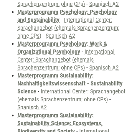
Sprachenzentrum; ohne CPs)
-
Spanisch A2
Masterprogramm Psychology: Psychology
and Sustainability
-
International Center:
Sprachangebot (ehemals Sprachenzentrum;
ohne CPs)
-
Spanisch A2
Masterprogramm Psychology: Work &
Organizational Psychology
-
International
Center: Sprachangebot (ehemals
Sprachenzentrum; ohne CPs)
-
Spanisch A2
Masterprogramm Sustainability:
Nachhaltigkeitswissenschaft - Sustainability
Science
-
International Center: Sprachangebot
(ehemals Sprachenzentrum; ohne CPs)
-
Spanisch A2
Masterprogramm Sustainability:
Sustainability Science: Ecosystems,
Biodiversity and Society
-
International