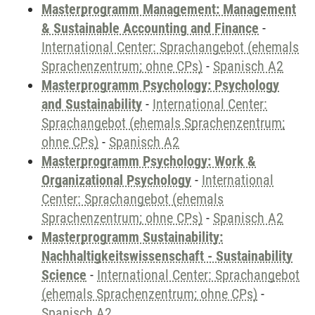
Masterprogramm Management: Management
& Sustainable Accounting and Finance
-
International Center: Sprachangebot (ehemals
Sprachenzentrum; ohne CPs)
-
Spanisch A2
Masterprogramm Psychology: Psychology
and Sustainability
-
International Center:
Sprachangebot (ehemals Sprachenzentrum;
ohne CPs)
-
Spanisch A2
Masterprogramm Psychology: Work &
Organizational Psychology
-
International
Center: Sprachangebot (ehemals
Sprachenzentrum; ohne CPs)
-
Spanisch A2
Masterprogramm Sustainability:
Nachhaltigkeitswissenschaft - Sustainability
Science
-
International Center: Sprachangebot
(ehemals Sprachenzentrum; ohne CPs)
-
Spanisch A2