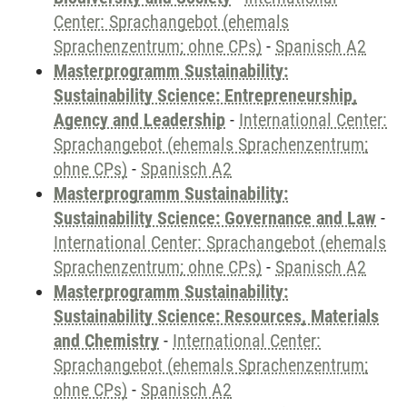
Center: Sprachangebot (ehemals
Sprachenzentrum; ohne CPs)
-
Spanisch A2
Masterprogramm Sustainability:
Sustainability Science: Entrepreneurship,
Agency and Leadership
-
International Center:
Sprachangebot (ehemals Sprachenzentrum;
ohne CPs)
-
Spanisch A2
Masterprogramm Sustainability:
Sustainability Science: Governance and Law
-
International Center: Sprachangebot (ehemals
Sprachenzentrum; ohne CPs)
-
Spanisch A2
Masterprogramm Sustainability:
Sustainability Science: Resources, Materials
and Chemistry
-
International Center:
Sprachangebot (ehemals Sprachenzentrum;
ohne CPs)
-
Spanisch A2