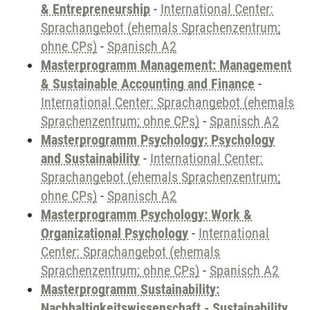
& Entrepreneurship
-
International Center:
Sprachangebot (ehemals Sprachenzentrum;
ohne CPs)
-
Spanisch A2
Masterprogramm Management: Management
& Sustainable Accounting and Finance
-
International Center: Sprachangebot (ehemals
Sprachenzentrum; ohne CPs)
-
Spanisch A2
Masterprogramm Psychology: Psychology
and Sustainability
-
International Center:
Sprachangebot (ehemals Sprachenzentrum;
ohne CPs)
-
Spanisch A2
Masterprogramm Psychology: Work &
Organizational Psychology
-
International
Center: Sprachangebot (ehemals
Sprachenzentrum; ohne CPs)
-
Spanisch A2
Masterprogramm Sustainability:
Nachhaltigkeitswissenschaft - Sustainability