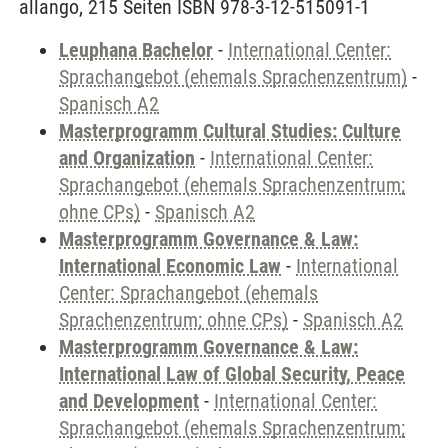
allango, 215 Seiten ISBN 978-3-12-515091-1
Leuphana Bachelor
-
International Center:
Sprachangebot (ehemals Sprachenzentrum)
-
Spanisch A2
Masterprogramm Cultural Studies: Culture
and Organization
-
International Center:
Sprachangebot (ehemals Sprachenzentrum;
ohne CPs)
-
Spanisch A2
Masterprogramm Governance & Law:
International Economic Law
-
International
Center: Sprachangebot (ehemals
Sprachenzentrum; ohne CPs)
-
Spanisch A2
Masterprogramm Governance & Law:
International Law of Global Security, Peace
and Development
-
International Center:
Sprachangebot (ehemals Sprachenzentrum;