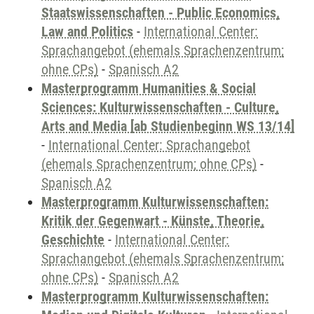
Staatswissenschaften - Public Economics,
Law and Politics
-
International Center:
Sprachangebot (ehemals Sprachenzentrum;
ohne CPs)
-
Spanisch A2
Masterprogramm Humanities & Social
Sciences: Kulturwissenschaften - Culture,
Arts and Media [ab Studienbeginn WS 13/14]
-
International Center: Sprachangebot
(ehemals Sprachenzentrum; ohne CPs)
-
Spanisch A2
Masterprogramm Kulturwissenschaften:
Kritik der Gegenwart - Künste, Theorie,
Geschichte
-
International Center:
Sprachangebot (ehemals Sprachenzentrum;
ohne CPs)
-
Spanisch A2
Masterprogramm Kulturwissenschaften: