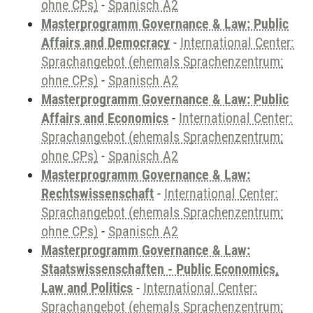
ohne CPs)
-
Spanisch A2
Masterprogramm Governance & Law: Public
Affairs and Democracy
-
International Center:
Sprachangebot (ehemals Sprachenzentrum;
ohne CPs)
-
Spanisch A2
Masterprogramm Governance & Law: Public
Affairs and Economics
-
International Center:
Sprachangebot (ehemals Sprachenzentrum;
ohne CPs)
-
Spanisch A2
Masterprogramm Governance & Law:
Rechtswissenschaft
-
International Center:
Sprachangebot (ehemals Sprachenzentrum;
ohne CPs)
-
Spanisch A2
Masterprogramm Governance & Law:
Staatswissenschaften - Public Economics,
Law and Politics
-
International Center:
Sprachangebot (ehemals Sprachenzentrum;