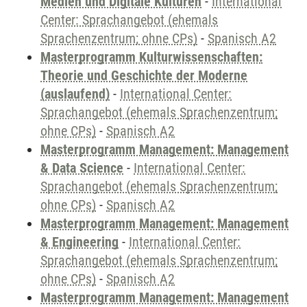
Medien und Digitale Kulturen
-
International
Center: Sprachangebot (ehemals
Sprachenzentrum; ohne CPs)
-
Spanisch A2
Masterprogramm Kulturwissenschaften:
Theorie und Geschichte der Moderne
(auslaufend)
-
International Center:
Sprachangebot (ehemals Sprachenzentrum;
ohne CPs)
-
Spanisch A2
Masterprogramm Management: Management
& Data Science
-
International Center:
Sprachangebot (ehemals Sprachenzentrum;
ohne CPs)
-
Spanisch A2
Masterprogramm Management: Management
& Engineering
-
International Center:
Sprachangebot (ehemals Sprachenzentrum;
ohne CPs)
-
Spanisch A2
Masterprogramm Management: Management