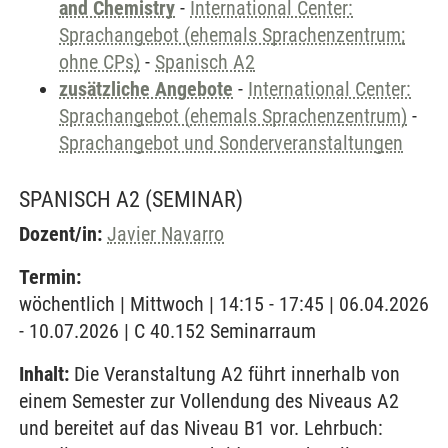
and Chemistry
-
International Center:
Sprachangebot (ehemals Sprachenzentrum;
ohne CPs)
-
Spanisch A2
zusätzliche Angebote
-
International Center:
Sprachangebot (ehemals Sprachenzentrum)
-
Sprachangebot und Sonderveranstaltungen
SPANISCH A2
(SEMINAR)
Dozent/in:
Javier Navarro
Termin:
wöchentlich | Mittwoch | 14:15 - 17:45 | 06.04.2026
- 10.07.2026 | C 40.152 Seminarraum
Inhalt:
Die Veranstaltung A2 führt innerhalb von
einem Semester zur Vollendung des Niveaus A2
und bereitet auf das Niveau B1 vor. Lehrbuch: