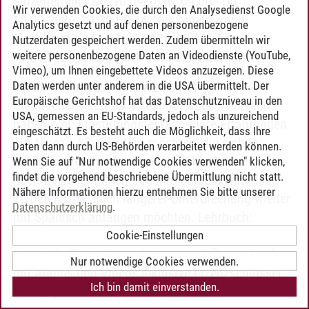
Einzeltermin | Do, 10.09.2026, 09:00 - Do,
Wir verwenden Cookies, die durch den Analysedienst Google
10.09.2026, 14:30 | C 14.103 Seminarraum
Analytics gesetzt und auf denen personenbezogene
Einzeltermin | Fr, 11.09.2026, 09:00 - Fr,
Nutzerdaten gespeichert werden. Zudem übermitteln wir
weitere personenbezogene Daten an Videodienste (YouTube,
11.09.2026, 14:30 | C 14.103 Seminarraum
Vimeo), um Ihnen eingebettete Videos anzuzeigen. Diese
Daten werden unter anderem in die USA übermittelt. Der
Inhalt:
Der Intensivkurs A2 richtet sich an
Europäische Gerichtshof hat das Datenschutzniveau in den
Studierende, die das Niveau A1 abgeschlossen
USA, gemessen an EU-Standards, jedoch als unzureichend
haben (vgl. Einstufungstest) und ihre Erfahrungen
eingeschätzt. Es besteht auch die Möglichkeit, dass Ihre
auf Niveau A2 erweitern möchten, die sich in
Daten dann durch US-Behörden verarbeitet werden können.
alltäglichen Situationen ausdrücken können, aber
Wenn Sie auf "Nur notwendige Cookies verwenden" klicken,
findet die vorgehend beschriebene Übermittlung nicht statt.
noch unsicher fühlen und ihre Sprachkenntnisse
Nähere Informationen hierzu entnehmen Sie bitte unserer
vertiefen bzw. nach längerer Unterbrechung wieder
Datenschutzerklärung
.
mit Spanisch anfangen möchten. Lehrbuch:
Estudiantes.ELE A2 - Hybride Ausgabe allango
Cookie-Einstellungen
Spanisch für Studierende Kurs- und Übungsbuch
Nur notwendige Cookies verwenden.
mit Audios und Videos inklusive Lizenzschlüssel
Ich bin damit einverstanden.
allango, 215 Seiten ISBN 978-3-12-515091-1