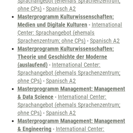
Sprachangebot (ehemals Sprachenzentrum;
ohne CPs)
-
Spanisch A2
Masterprogramm Kulturwissenschaften:
Medien und Digitale Kulturen
-
International
Center: Sprachangebot (ehemals
Sprachenzentrum; ohne CPs)
-
Spanisch A2
Masterprogramm Kulturwissenschaften:
Theorie und Geschichte der Moderne
(auslaufend)
-
International Center:
Sprachangebot (ehemals Sprachenzentrum;
ohne CPs)
-
Spanisch A2
Masterprogramm Management: Management
& Data Science
-
International Center:
Sprachangebot (ehemals Sprachenzentrum;
ohne CPs)
-
Spanisch A2
Masterprogramm Management: Management
& Engineering
-
International Center: