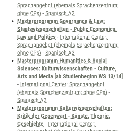
Sprachangebot (ehemals Sprachenzentrum;
ohne CPs)
-
Spanisch A2
Masterprogramm Governance & Law:
Staatswissenschaften - Public Economics,
Law and Politics
-
International Center:
Sprachangebot (ehemals Sprachenzentrum;
ohne CPs)
-
Spanisch A2
Masterprogramm Humanities & Social
Sciences: Kulturwissenschaften - Culture,
Arts and Media [ab Studienbeginn WS 13/14]
-
International Center: Sprachangebot
(ehemals Sprachenzentrum; ohne CPs)
-
Spanisch A2
Masterprogramm Kulturwissenschaften:
Kritik der Gegenwart - Künste, Theorie,
Geschichte
-
International Center: