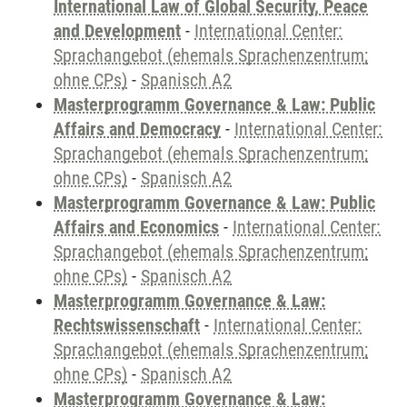
International Law of Global Security, Peace
and Development
-
International Center:
Sprachangebot (ehemals Sprachenzentrum;
ohne CPs)
-
Spanisch A2
Masterprogramm Governance & Law: Public
Affairs and Democracy
-
International Center:
Sprachangebot (ehemals Sprachenzentrum;
ohne CPs)
-
Spanisch A2
Masterprogramm Governance & Law: Public
Affairs and Economics
-
International Center:
Sprachangebot (ehemals Sprachenzentrum;
ohne CPs)
-
Spanisch A2
Masterprogramm Governance & Law:
Rechtswissenschaft
-
International Center:
Sprachangebot (ehemals Sprachenzentrum;
ohne CPs)
-
Spanisch A2
Masterprogramm Governance & Law: