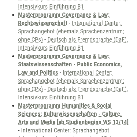
Intensivkurs Einführung B1
Masterprogramm Governance & Law:
Rechtswissenschaft
-
International Center:
Sprachangebot (ehemals Sprachenzentrum;
ohne CPs)
-
Deutsch als Fremdsprache (DaF).
Intensivkurs Einführung B1
Masterprogramm Governance & Law:
Staatswissenschaften - Public Economics,
Law and Politics
-
International Center:
Sprachangebot (ehemals Sprachenzentrum;
ohne CPs)
-
Deutsch als Fremdsprache (DaF).
Intensivkurs Einführung B1
Masterprogramm Humanities & Social
Sciences: Kulturwissenschaften - Culture,
Arts and Media [ab Studienbeginn WS 13/14]
-
International Center: Sprachangebot