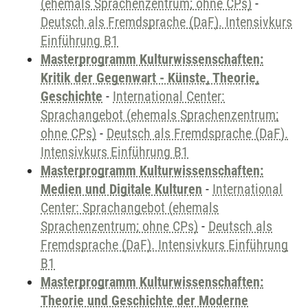
(ehemals Sprachenzentrum; ohne CPs)
-
Deutsch als Fremdsprache (DaF). Intensivkurs
Einführung B1
Masterprogramm Kulturwissenschaften:
Kritik der Gegenwart - Künste, Theorie,
Geschichte
-
International Center:
Sprachangebot (ehemals Sprachenzentrum;
ohne CPs)
-
Deutsch als Fremdsprache (DaF).
Intensivkurs Einführung B1
Masterprogramm Kulturwissenschaften:
Medien und Digitale Kulturen
-
International
Center: Sprachangebot (ehemals
Sprachenzentrum; ohne CPs)
-
Deutsch als
Fremdsprache (DaF). Intensivkurs Einführung
B1
Masterprogramm Kulturwissenschaften:
Theorie und Geschichte der Moderne