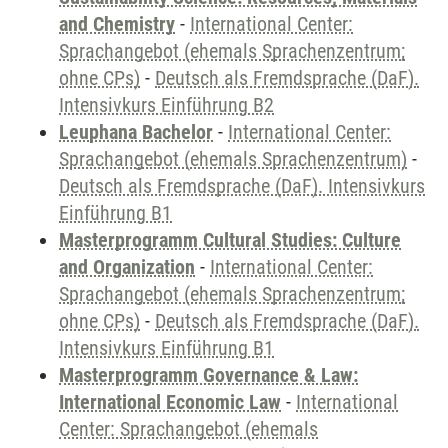
and Chemistry
-
International Center:
Sprachangebot (ehemals Sprachenzentrum;
ohne CPs)
-
Deutsch als Fremdsprache (DaF).
Intensivkurs Einführung B2
Leuphana Bachelor
-
International Center:
Sprachangebot (ehemals Sprachenzentrum)
-
Deutsch als Fremdsprache (DaF). Intensivkurs
Einführung B1
Masterprogramm Cultural Studies: Culture
and Organization
-
International Center:
Sprachangebot (ehemals Sprachenzentrum;
ohne CPs)
-
Deutsch als Fremdsprache (DaF).
Intensivkurs Einführung B1
Masterprogramm Governance & Law:
International Economic Law
-
International
Center: Sprachangebot (ehemals