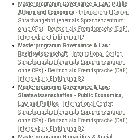
Masterprogramm Governance & Law: Public
Affairs and Economics
-
International Center:
Sprachangebot (ehemals Sprachenzentrum;
ohne CPs)
-
Deutsch als Fremdsprache (DaF).
Intensivkurs Einführung B2
Masterprogramm Governance & Law:
Rechtswissenschaft
-
International Center:
Sprachangebot (ehemals Sprachenzentrum;
ohne CPs)
-
Deutsch als Fremdsprache (DaF).
Intensivkurs Einführung B2
Masterprogramm Governance & Law:
Staatswissenschaften - Public Economics,
Law and Politics
-
International Center:
Sprachangebot (ehemals Sprachenzentrum;
ohne CPs)
-
Deutsch als Fremdsprache (DaF).
Intensivkurs Einführung B2
Masterprogramm Humanities & Social