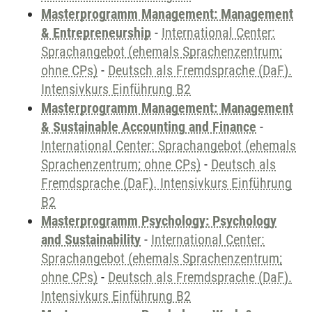
Masterprogramm Management: Management
& Entrepreneurship
-
International Center:
Sprachangebot (ehemals Sprachenzentrum;
ohne CPs)
-
Deutsch als Fremdsprache (DaF).
Intensivkurs Einführung B2
Masterprogramm Management: Management
& Sustainable Accounting and Finance
-
International Center: Sprachangebot (ehemals
Sprachenzentrum; ohne CPs)
-
Deutsch als
Fremdsprache (DaF). Intensivkurs Einführung
B2
Masterprogramm Psychology: Psychology
and Sustainability
-
International Center:
Sprachangebot (ehemals Sprachenzentrum;
ohne CPs)
-
Deutsch als Fremdsprache (DaF).
Intensivkurs Einführung B2