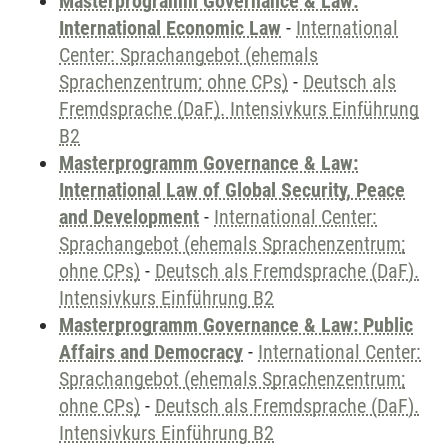
Masterprogramm Governance & Law:
International Economic Law
-
International
Center: Sprachangebot (ehemals
Sprachenzentrum; ohne CPs)
-
Deutsch als
Fremdsprache (DaF). Intensivkurs Einführung
B2
Masterprogramm Governance & Law:
International Law of Global Security, Peace
and Development
-
International Center:
Sprachangebot (ehemals Sprachenzentrum;
ohne CPs)
-
Deutsch als Fremdsprache (DaF).
Intensivkurs Einführung B2
Masterprogramm Governance & Law: Public
Affairs and Democracy
-
International Center:
Sprachangebot (ehemals Sprachenzentrum;
ohne CPs)
-
Deutsch als Fremdsprache (DaF).
Intensivkurs Einführung B2