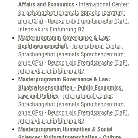
Affairs and Economics
-
International Center:
Sprachangebot (ehemals Sprachenzentrum;
ohne CPs)
-
Deutsch als Fremdsprache (DaF).
Intensivkurs Einführung B2
Masterprogramm Governance & Law:
Rechtswissenschaft
-
International Center:
Sprachangebot (ehemals Sprachenzentrum;
ohne CPs)
-
Deutsch als Fremdsprache (DaF).
Intensivkurs Einführung B2
Masterprogramm Governance & Law:
Staatswissenschaften - Public Economics,
Law and Politics
-
International Center:
Sprachangebot (ehemals Sprachenzentrum;
ohne CPs)
-
Deutsch als Fremdsprache (DaF).
Intensivkurs Einführung B2
Masterprogramm Humanities & Social
Sciences: Kulturwissenschaften - Culture,