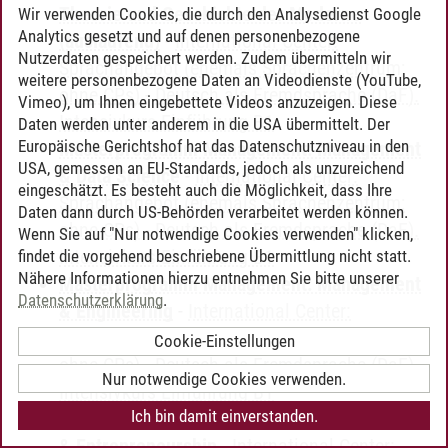
Theorie und Geschichte der Moderne
Wir verwenden Cookies, die durch den Analysedienst Google
Analytics gesetzt und auf denen personenbezogene
(auslaufend)
-
International Center:
Nutzerdaten gespeichert werden. Zudem übermitteln wir
Sprachangebot (ehemals Sprachenzentrum;
weitere personenbezogene Daten an Videodienste (YouTube,
ohne CPs)
-
Deutsch als Fremdsprache (DaF).
Vimeo), um Ihnen eingebettete Videos anzuzeigen. Diese
Intensivkurs Einführung B1
Daten werden unter anderem in die USA übermittelt. Der
Europäische Gerichtshof hat das Datenschutzniveau in den
Masterprogramm Management: Management
USA, gemessen an EU-Standards, jedoch als unzureichend
& Data Science
-
International Center:
eingeschätzt. Es besteht auch die Möglichkeit, dass Ihre
Sprachangebot (ehemals Sprachenzentrum;
Daten dann durch US-Behörden verarbeitet werden können.
ohne CPs)
-
Deutsch als Fremdsprache (DaF).
Wenn Sie auf "Nur notwendige Cookies verwenden" klicken,
Intensivkurs Einführung B1
findet die vorgehend beschriebene Übermittlung nicht statt.
Nähere Informationen hierzu entnehmen Sie bitte unserer
Masterprogramm Management: Management
Datenschutzerklärung
.
& Engineering
-
International Center:
Sprachangebot (ehemals Sprachenzentrum;
Cookie-Einstellungen
ohne CPs)
-
Deutsch als Fremdsprache (DaF).
Nur notwendige Cookies verwenden.
Intensivkurs Einführung B1
Ich bin damit einverstanden.
Masterprogramm Management: Management
& Entrepreneurship
-
International Center: