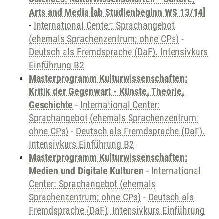
Arts and Media [ab Studienbeginn WS 13/14]
-
International Center: Sprachangebot
(ehemals Sprachenzentrum; ohne CPs)
-
Deutsch als Fremdsprache (DaF). Intensivkurs
Einführung B2
Masterprogramm Kulturwissenschaften:
Kritik der Gegenwart - Künste, Theorie,
Geschichte
-
International Center:
Sprachangebot (ehemals Sprachenzentrum;
ohne CPs)
-
Deutsch als Fremdsprache (DaF).
Intensivkurs Einführung B2
Masterprogramm Kulturwissenschaften:
Medien und Digitale Kulturen
-
International
Center: Sprachangebot (ehemals
Sprachenzentrum; ohne CPs)
-
Deutsch als
Fremdsprache (DaF). Intensivkurs Einführung