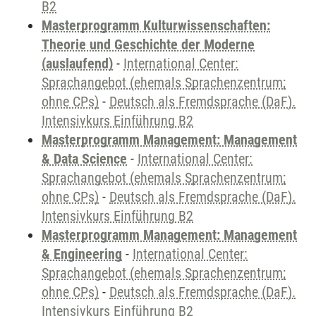
B2
Masterprogramm Kulturwissenschaften:
Theorie und Geschichte der Moderne
(auslaufend)
-
International Center:
Sprachangebot (ehemals Sprachenzentrum;
ohne CPs)
-
Deutsch als Fremdsprache (DaF).
Intensivkurs Einführung B2
Masterprogramm Management: Management
& Data Science
-
International Center:
Sprachangebot (ehemals Sprachenzentrum;
ohne CPs)
-
Deutsch als Fremdsprache (DaF).
Intensivkurs Einführung B2
Masterprogramm Management: Management
& Engineering
-
International Center:
Sprachangebot (ehemals Sprachenzentrum;
ohne CPs)
-
Deutsch als Fremdsprache (DaF).
Intensivkurs Einführung B2