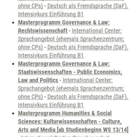
ohne CPs)
-
Deutsch als Fremdsprache (DaF).
Intensivkurs Einführung B1
Masterprogramm Governance & Law:
Rechtswissenschaft
-
International Center:
Sprachangebot (ehemals Sprachenzentrum;
ohne CPs)
-
Deutsch als Fremdsprache (DaF).
Intensivkurs Einführung B1
Masterprogramm Governance & Law:
Staatswissenschaften - Public Economics,
Law and Politics
-
International Center:
Sprachangebot (ehemals Sprachenzentrum;
ohne CPs)
-
Deutsch als Fremdsprache (DaF).
Intensivkurs Einführung B1
Masterprogramm Humanities & Social
Sciences: Kulturwissenschaften - Culture,
Arts and Media [ab Studienbeginn WS 13/14]