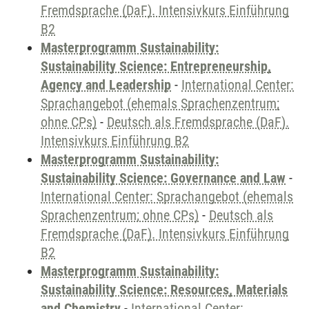
Fremdsprache (DaF). Intensivkurs Einführung
B2
Masterprogramm Sustainability:
Sustainability Science: Entrepreneurship,
Agency and Leadership
-
International Center:
Sprachangebot (ehemals Sprachenzentrum;
ohne CPs)
-
Deutsch als Fremdsprache (DaF).
Intensivkurs Einführung B2
Masterprogramm Sustainability:
Sustainability Science: Governance and Law
-
International Center: Sprachangebot (ehemals
Sprachenzentrum; ohne CPs)
-
Deutsch als
Fremdsprache (DaF). Intensivkurs Einführung
B2
Masterprogramm Sustainability:
Sustainability Science: Resources, Materials
and Chemistry
-
International Center: