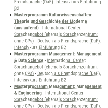
Fremdsprache (DaF). Intensivkurs Einführung
B2
Masterprogramm Kulturwissenschaften:
Theorie und Geschichte der Moderne
(auslaufend)
-
International Center:
Sprachangebot (ehemals Sprachenzentrum;
ohne CPs)
-
Deutsch als Fremdsprache (DaF).
Intensivkurs Einführung B2
Masterprogramm Management: Management
& Data Science
-
International Center:
Sprachangebot (ehemals Sprachenzentrum;
ohne CPs)
-
Deutsch als Fremdsprache (DaF).
Intensivkurs Einführung B2
Masterprogramm Management: Management
& Engineering
-
International Center:
Sprachangebot (ehemals Sprachenzentrum;
ohne CPs)
-
Deutsch als Fremdsprache (DaF).