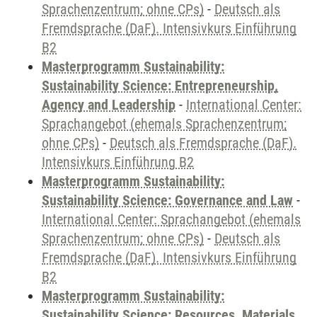
Sprachenzentrum; ohne CPs)
-
Deutsch als
Fremdsprache (DaF). Intensivkurs Einführung
B2
Masterprogramm Sustainability:
Sustainability Science: Entrepreneurship,
Agency and Leadership
-
International Center:
Sprachangebot (ehemals Sprachenzentrum;
ohne CPs)
-
Deutsch als Fremdsprache (DaF).
Intensivkurs Einführung B2
Masterprogramm Sustainability:
Sustainability Science: Governance and Law
-
International Center: Sprachangebot (ehemals
Sprachenzentrum; ohne CPs)
-
Deutsch als
Fremdsprache (DaF). Intensivkurs Einführung
B2
Masterprogramm Sustainability:
Sustainability Science: Resources, Materials