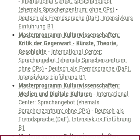
-
International Center: Sprachangebot
(ehemals Sprachenzentrum; ohne CPs)
-
Deutsch als Fremdsprache (DaF). Intensivkurs
Einführung B1
Masterprogramm Kulturwissenschaften:
Kritik der Gegenwart - Künste, Theorie,
Geschichte
-
International Center:
Sprachangebot (ehemals Sprachenzentrum;
ohne CPs)
-
Deutsch als Fremdsprache (DaF).
Intensivkurs Einführung B1
Masterprogramm Kulturwissenschaften:
Medien und Digitale Kulturen
-
International
Center: Sprachangebot (ehemals
Sprachenzentrum; ohne CPs)
-
Deutsch als
Fremdsprache (DaF). Intensivkurs Einführung
B1
Masterprogramm Kulturwissenschaften: