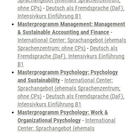
Sprachangebot (ehemals Sprachenzentrum;
ohne CPs)
-
Deutsch als Fremdsprache (DaF).
Intensivkurs Einführung B1
Masterprogramm Management: Management
& Sustainable Accounting and Finance
-
International Center: Sprachangebot (ehemals
Sprachenzentrum; ohne CPs)
-
Deutsch als
Fremdsprache (DaF). Intensivkurs Einführung
B1
Masterprogramm Psychology: Psychology
and Sustainability
-
International Center:
Sprachangebot (ehemals Sprachenzentrum;
ohne CPs)
-
Deutsch als Fremdsprache (DaF).
Intensivkurs Einführung B1
Masterprogramm Psychology: Work &
Organizational Psychology
-
International
Center: Sprachangebot (ehemals