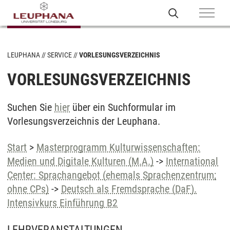
LEUPHANA
SERVICE
VORLESUNGSVERZEICHNIS
VORLESUNGSVERZEICHNIS
Suchen Sie
hier
über ein Suchformular im
Vorlesungsverzeichnis der Leuphana.
Start
>
Masterprogramm Kulturwissenschaften:
Medien und Digitale Kulturen (M.A.)
->
International
Center: Sprachangebot (ehemals Sprachenzentrum;
ohne CPs)
->
Deutsch als Fremdsprache (DaF).
Intensivkurs Einführung B2
LEHRVERANSTALTUNGEN