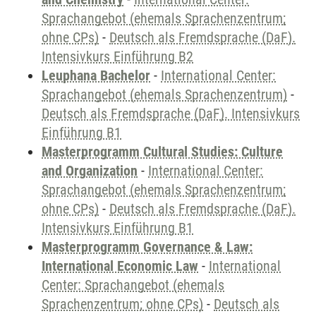
Sprachangebot (ehemals Sprachenzentrum;
ohne CPs)
-
Deutsch als Fremdsprache (DaF).
Intensivkurs Einführung B2
Leuphana Bachelor
-
International Center:
Sprachangebot (ehemals Sprachenzentrum)
-
Deutsch als Fremdsprache (DaF). Intensivkurs
Einführung B1
Masterprogramm Cultural Studies: Culture
and Organization
-
International Center:
Sprachangebot (ehemals Sprachenzentrum;
ohne CPs)
-
Deutsch als Fremdsprache (DaF).
Intensivkurs Einführung B1
Masterprogramm Governance & Law:
International Economic Law
-
International
Center: Sprachangebot (ehemals
Sprachenzentrum; ohne CPs)
-
Deutsch als