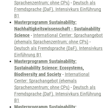
Sprachenzentrum; ohne CPs)
-
Deutsch als
Fremdsprache (DaF). Intensivkurs Einführung
B1
Masterprogramm Sustainability:
Nachhaltigkeitswissenschaft - Sustainability
Science
-
International Center: Sprachangebot
(ehemals Sprachenzentrum; ohne CPs)
-
Deutsch als Fremdsprache (DaF). Intensivkurs
Einführung B1
Masterprogramm Sustainability:
Sustainability Science: Ecosystems,
Biodiversity and Society
-
International
Center: Sprachangebot (ehemals
Sprachenzentrum; ohne CPs)
-
Deutsch als
Fremdsprache (DaF). Intensivkurs Einführung
B1
Masterprogramm Sustainability: