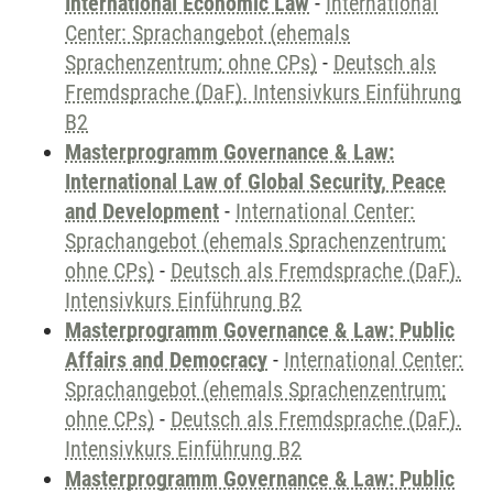
International Economic Law
-
International
Center: Sprachangebot (ehemals
Sprachenzentrum; ohne CPs)
-
Deutsch als
Fremdsprache (DaF). Intensivkurs Einführung
B2
Masterprogramm Governance & Law:
International Law of Global Security, Peace
and Development
-
International Center:
Sprachangebot (ehemals Sprachenzentrum;
ohne CPs)
-
Deutsch als Fremdsprache (DaF).
Intensivkurs Einführung B2
Masterprogramm Governance & Law: Public
Affairs and Democracy
-
International Center:
Sprachangebot (ehemals Sprachenzentrum;
ohne CPs)
-
Deutsch als Fremdsprache (DaF).
Intensivkurs Einführung B2
Masterprogramm Governance & Law: Public