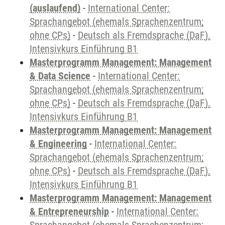
(auslaufend)
-
International Center:
Sprachangebot (ehemals Sprachenzentrum;
ohne CPs)
-
Deutsch als Fremdsprache (DaF).
Intensivkurs Einführung B1
Masterprogramm Management: Management
& Data Science
-
International Center:
Sprachangebot (ehemals Sprachenzentrum;
ohne CPs)
-
Deutsch als Fremdsprache (DaF).
Intensivkurs Einführung B1
Masterprogramm Management: Management
& Engineering
-
International Center:
Sprachangebot (ehemals Sprachenzentrum;
ohne CPs)
-
Deutsch als Fremdsprache (DaF).
Intensivkurs Einführung B1
Masterprogramm Management: Management
& Entrepreneurship
-
International Center: