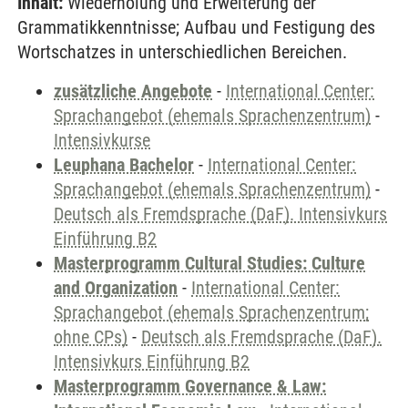
Inhalt:
Wiederholung und Erweiterung der
Grammatikkenntnisse; Aufbau und Festigung des
Wortschatzes in unterschiedlichen Bereichen.
zusätzliche Angebote
-
International Center:
Sprachangebot (ehemals Sprachenzentrum)
-
Intensivkurse
Leuphana Bachelor
-
International Center:
Sprachangebot (ehemals Sprachenzentrum)
-
Deutsch als Fremdsprache (DaF). Intensivkurs
Einführung B2
Masterprogramm Cultural Studies: Culture
and Organization
-
International Center:
Sprachangebot (ehemals Sprachenzentrum;
ohne CPs)
-
Deutsch als Fremdsprache (DaF).
Intensivkurs Einführung B2
Masterprogramm Governance & Law: