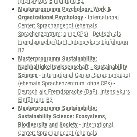
Intensivkurs Einführung B2
Masterprogramm Psychology: Work &
Organizational Psychology
-
International
Center: Sprachangebot (ehemals
Sprachenzentrum; ohne CPs)
-
Deutsch als
Fremdsprache (DaF). Intensivkurs Einführung
B2
Masterprogramm Sustainability:
Nachhaltigkeitswissenschaft - Sustainability
Science
-
International Center: Sprachangebot
(ehemals Sprachenzentrum; ohne CPs)
-
Deutsch als Fremdsprache (DaF). Intensivkurs
Einführung B2
Masterprogramm Sustainability:
Sustainability Science: Ecosystems,
Biodiversity and Society
-
International
Center: Sprachangebot (ehemals