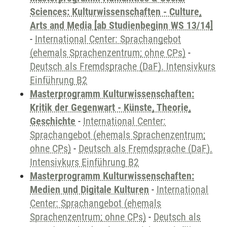
Sciences: Kulturwissenschaften - Culture,
Arts and Media [ab Studienbeginn WS 13/14]
-
International Center: Sprachangebot
(ehemals Sprachenzentrum; ohne CPs)
-
Deutsch als Fremdsprache (DaF). Intensivkurs
Einführung B2
Masterprogramm Kulturwissenschaften:
Kritik der Gegenwart - Künste, Theorie,
Geschichte
-
International Center:
Sprachangebot (ehemals Sprachenzentrum;
ohne CPs)
-
Deutsch als Fremdsprache (DaF).
Intensivkurs Einführung B2
Masterprogramm Kulturwissenschaften:
Medien und Digitale Kulturen
-
International
Center: Sprachangebot (ehemals
Sprachenzentrum; ohne CPs)
-
Deutsch als