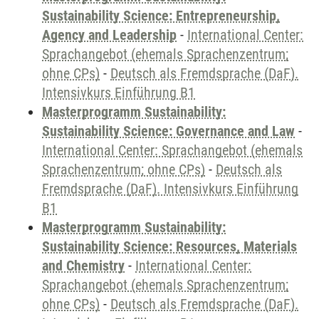
Sustainability Science: Entrepreneurship,
Agency and Leadership
-
International Center:
Sprachangebot (ehemals Sprachenzentrum;
ohne CPs)
-
Deutsch als Fremdsprache (DaF).
Intensivkurs Einführung B1
Masterprogramm Sustainability:
Sustainability Science: Governance and Law
-
International Center: Sprachangebot (ehemals
Sprachenzentrum; ohne CPs)
-
Deutsch als
Fremdsprache (DaF). Intensivkurs Einführung
B1
Masterprogramm Sustainability:
Sustainability Science: Resources, Materials
and Chemistry
-
International Center:
Sprachangebot (ehemals Sprachenzentrum;
ohne CPs)
-
Deutsch als Fremdsprache (DaF).