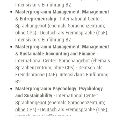
Intensivkurs Einführung B2
Masterprogramm Management: Management
& Entrepreneurship
-
International Center:
Sprachangebot (ehemals Sprachenzentrum;
ohne CPs)
-
Deutsch als Fremdsprache (DaF).
Intensivkurs Einführung B2
Masterprogramm Management: Management
& Sustainable Accounting and Finance
-
International Center: Sprachangebot (ehemals
Sprachenzentrum; ohne CPs)
-
Deutsch als
Fremdsprache (DaF). Intensivkurs Einführung
B2
Masterprogramm Psychology: Psychology
and Sustainability
-
International Center:
Sprachangebot (ehemals Sprachenzentrum;
ohne CPs)
-
Deutsch als Fremdsprache (DaF).