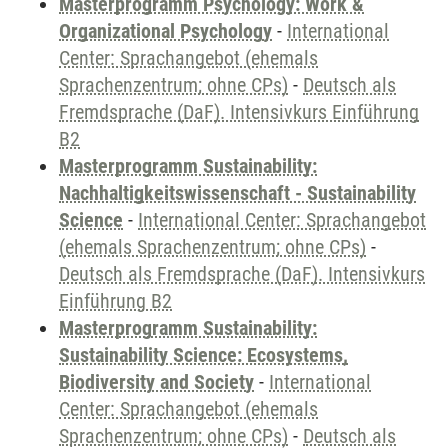
Masterprogramm Psychology: Work &
Organizational Psychology
-
International
Center: Sprachangebot (ehemals
Sprachenzentrum; ohne CPs)
-
Deutsch als
Fremdsprache (DaF). Intensivkurs Einführung
B2
Masterprogramm Sustainability:
Nachhaltigkeitswissenschaft - Sustainability
Science
-
International Center: Sprachangebot
(ehemals Sprachenzentrum; ohne CPs)
-
Deutsch als Fremdsprache (DaF). Intensivkurs
Einführung B2
Masterprogramm Sustainability:
Sustainability Science: Ecosystems,
Biodiversity and Society
-
International
Center: Sprachangebot (ehemals
Sprachenzentrum; ohne CPs)
-
Deutsch als