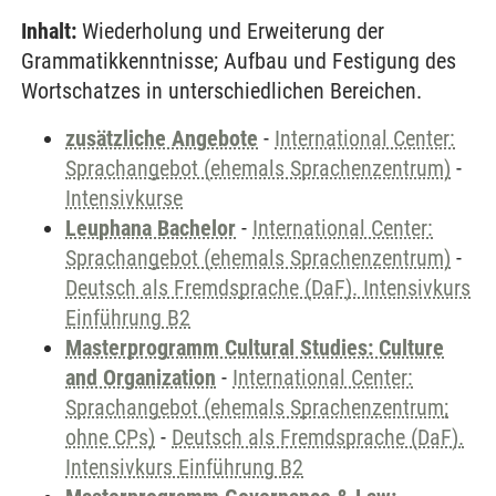
Inhalt:
Wiederholung und Erweiterung der
Grammatikkenntnisse; Aufbau und Festigung des
Wortschatzes in unterschiedlichen Bereichen.
zusätzliche Angebote
-
International Center:
Sprachangebot (ehemals Sprachenzentrum)
-
Intensivkurse
Leuphana Bachelor
-
International Center:
Sprachangebot (ehemals Sprachenzentrum)
-
Deutsch als Fremdsprache (DaF). Intensivkurs
Einführung B2
Masterprogramm Cultural Studies: Culture
and Organization
-
International Center:
Sprachangebot (ehemals Sprachenzentrum;
ohne CPs)
-
Deutsch als Fremdsprache (DaF).
Intensivkurs Einführung B2