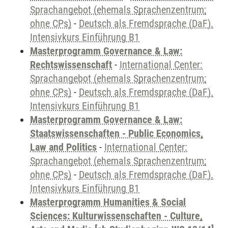
Sprachangebot (ehemals Sprachenzentrum;
ohne CPs)
-
Deutsch als Fremdsprache (DaF).
Intensivkurs Einführung B1
Masterprogramm Governance & Law:
Rechtswissenschaft
-
International Center:
Sprachangebot (ehemals Sprachenzentrum;
ohne CPs)
-
Deutsch als Fremdsprache (DaF).
Intensivkurs Einführung B1
Masterprogramm Governance & Law:
Staatswissenschaften - Public Economics,
Law and Politics
-
International Center:
Sprachangebot (ehemals Sprachenzentrum;
ohne CPs)
-
Deutsch als Fremdsprache (DaF).
Intensivkurs Einführung B1
Masterprogramm Humanities & Social
Sciences: Kulturwissenschaften - Culture,