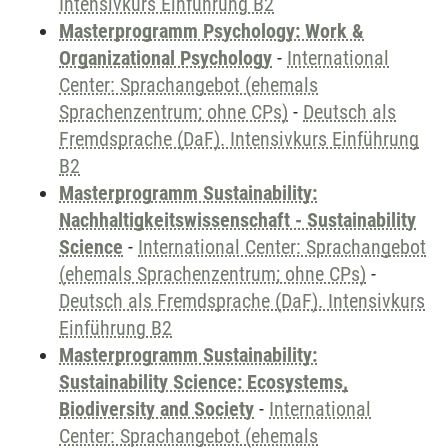
Intensivkurs Einführung B2
Masterprogramm Psychology: Work &
Organizational Psychology
-
International
Center: Sprachangebot (ehemals
Sprachenzentrum; ohne CPs)
-
Deutsch als
Fremdsprache (DaF). Intensivkurs Einführung
B2
Masterprogramm Sustainability:
Nachhaltigkeitswissenschaft - Sustainability
Science
-
International Center: Sprachangebot
(ehemals Sprachenzentrum; ohne CPs)
-
Deutsch als Fremdsprache (DaF). Intensivkurs
Einführung B2
Masterprogramm Sustainability:
Sustainability Science: Ecosystems,
Biodiversity and Society
-
International
Center: Sprachangebot (ehemals