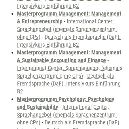
Intensivkurs Einführung B2
Masterprogramm Management: Management
& Entrepreneurship
-
International Center:
Sprachangebot (ehemals Sprachenzentrum;
ohne CPs)
-
Deutsch als Fremdsprache (DaF).
Intensivkurs Einführung B2
Masterprogramm Management: Management
& Sustainable Accounting and Finance
-
International Center: Sprachangebot (ehemals
Sprachenzentrum; ohne CPs)
-
Deutsch als
Fremdsprache (DaF). Intensivkurs Einführung
B2
Masterprogramm Psychology: Psychology
and Sustainability
-
International Center:
Sprachangebot (ehemals Sprachenzentrum;
ohne CPs)
-
Deutsch als Fremdsprache (DaF).