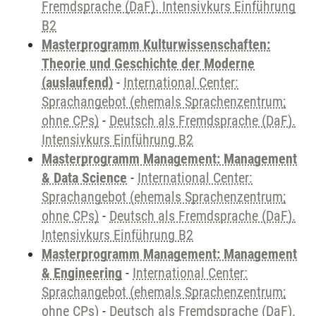
Fremdsprache (DaF). Intensivkurs Einführung
B2
Masterprogramm Kulturwissenschaften:
Theorie und Geschichte der Moderne
(auslaufend)
-
International Center:
Sprachangebot (ehemals Sprachenzentrum;
ohne CPs)
-
Deutsch als Fremdsprache (DaF).
Intensivkurs Einführung B2
Masterprogramm Management: Management
& Data Science
-
International Center:
Sprachangebot (ehemals Sprachenzentrum;
ohne CPs)
-
Deutsch als Fremdsprache (DaF).
Intensivkurs Einführung B2
Masterprogramm Management: Management
& Engineering
-
International Center:
Sprachangebot (ehemals Sprachenzentrum;
ohne CPs)
-
Deutsch als Fremdsprache (DaF).