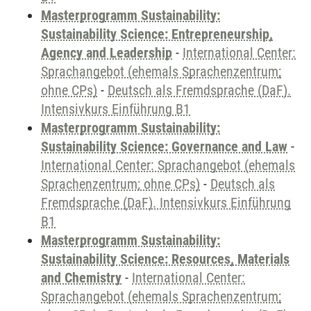
Masterprogramm Sustainability:
Sustainability Science: Entrepreneurship,
Agency and Leadership
-
International Center:
Sprachangebot (ehemals Sprachenzentrum;
ohne CPs)
-
Deutsch als Fremdsprache (DaF).
Intensivkurs Einführung B1
Masterprogramm Sustainability:
Sustainability Science: Governance and Law
-
International Center: Sprachangebot (ehemals
Sprachenzentrum; ohne CPs)
-
Deutsch als
Fremdsprache (DaF). Intensivkurs Einführung
B1
Masterprogramm Sustainability:
Sustainability Science: Resources, Materials
and Chemistry
-
International Center:
Sprachangebot (ehemals Sprachenzentrum;