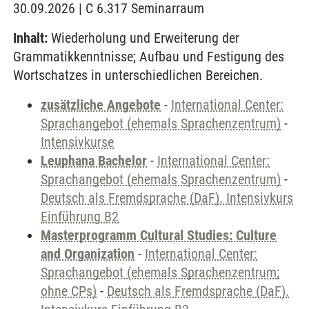
30.09.2026 | C 6.317 Seminarraum
Inhalt:
Wiederholung und Erweiterung der
Grammatikkenntnisse; Aufbau und Festigung des
Wortschatzes in unterschiedlichen Bereichen.
zusätzliche Angebote
-
International Center:
Sprachangebot (ehemals Sprachenzentrum)
-
Intensivkurse
Leuphana Bachelor
-
International Center:
Sprachangebot (ehemals Sprachenzentrum)
-
Deutsch als Fremdsprache (DaF). Intensivkurs
Einführung B2
Masterprogramm Cultural Studies: Culture
and Organization
-
International Center:
Sprachangebot (ehemals Sprachenzentrum;
ohne CPs)
-
Deutsch als Fremdsprache (DaF).