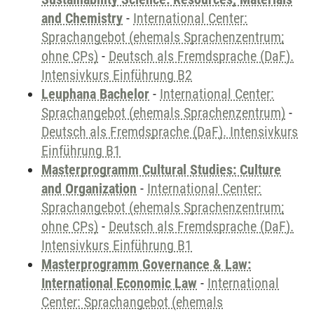
and Chemistry
-
International Center:
Sprachangebot (ehemals Sprachenzentrum;
ohne CPs)
-
Deutsch als Fremdsprache (DaF).
Intensivkurs Einführung B2
Leuphana Bachelor
-
International Center:
Sprachangebot (ehemals Sprachenzentrum)
-
Deutsch als Fremdsprache (DaF). Intensivkurs
Einführung B1
Masterprogramm Cultural Studies: Culture
and Organization
-
International Center:
Sprachangebot (ehemals Sprachenzentrum;
ohne CPs)
-
Deutsch als Fremdsprache (DaF).
Intensivkurs Einführung B1
Masterprogramm Governance & Law:
International Economic Law
-
International
Center: Sprachangebot (ehemals