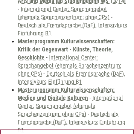
Arts and Media [ab Studienbeginn WS 13/14]
-
International Center: Sprachangebot
(ehemals Sprachenzentrum; ohne CPs)
-
Deutsch als Fremdsprache (DaF). Intensivkurs
Einführung B1
Masterprogramm Kulturwissenschaften:
Kritik der Gegenwart - Künste, Theorie,
Geschichte
-
International Center:
Sprachangebot (ehemals Sprachenzentrum;
ohne CPs)
-
Deutsch als Fremdsprache (DaF).
Intensivkurs Einführung B1
Masterprogramm Kulturwissenschaften:
Medien und Digitale Kulturen
-
International
Center: Sprachangebot (ehemals
Sprachenzentrum; ohne CPs)
-
Deutsch als
Fremdsprache (DaF). Intensivkurs Einführung
B1