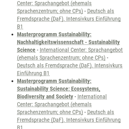
Center: Sprachangebot (ehemals
Sprachenzentrum; ohne CPs)
-
Deutsch als
Fremdsprache (DaF). Intensivkurs Einführung
B1
Masterprogramm Sustainability:
Nachhaltigkeitswissenschaft - Sustainability
Science
-
International Center: Sprachangebot
(ehemals Sprachenzentrum; ohne CPs)
-
Deutsch als Fremdsprache (DaF). Intensivkurs
Einführung B1
Masterprogramm Sustainability:
Sustainability Science: Ecosystems,
Biodiversity and Society
-
International
Center: Sprachangebot (ehemals
Sprachenzentrum; ohne CPs)
-
Deutsch als
Fremdsprache (DaF). Intensivkurs Einführung
B1