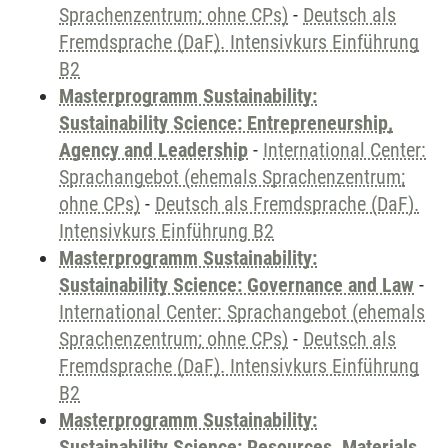
Sprachenzentrum; ohne CPs)
-
Deutsch als
Fremdsprache (DaF). Intensivkurs Einführung
B2
Masterprogramm Sustainability:
Sustainability Science: Entrepreneurship,
Agency and Leadership
-
International Center:
Sprachangebot (ehemals Sprachenzentrum;
ohne CPs)
-
Deutsch als Fremdsprache (DaF).
Intensivkurs Einführung B2
Masterprogramm Sustainability:
Sustainability Science: Governance and Law
-
International Center: Sprachangebot (ehemals
Sprachenzentrum; ohne CPs)
-
Deutsch als
Fremdsprache (DaF). Intensivkurs Einführung
B2
Masterprogramm Sustainability:
Sustainability Science: Resources, Materials