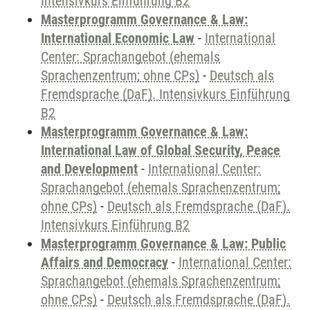
Intensivkurs Einführung B2
Masterprogramm Governance & Law:
International Economic Law
-
International
Center: Sprachangebot (ehemals
Sprachenzentrum; ohne CPs)
-
Deutsch als
Fremdsprache (DaF). Intensivkurs Einführung
B2
Masterprogramm Governance & Law:
International Law of Global Security, Peace
and Development
-
International Center:
Sprachangebot (ehemals Sprachenzentrum;
ohne CPs)
-
Deutsch als Fremdsprache (DaF).
Intensivkurs Einführung B2
Masterprogramm Governance & Law: Public
Affairs and Democracy
-
International Center:
Sprachangebot (ehemals Sprachenzentrum;
ohne CPs)
-
Deutsch als Fremdsprache (DaF).