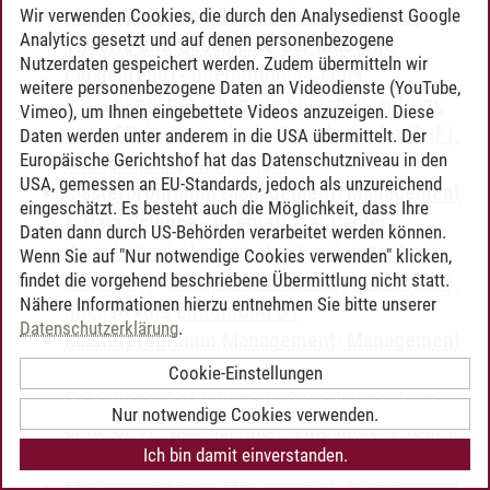
Masterprogramm Kulturwissenschaften:
Wir verwenden Cookies, die durch den Analysedienst Google
Analytics gesetzt und auf denen personenbezogene
Theorie und Geschichte der Moderne
Nutzerdaten gespeichert werden. Zudem übermitteln wir
(auslaufend)
-
International Center:
weitere personenbezogene Daten an Videodienste (YouTube,
Sprachangebot (ehemals Sprachenzentrum;
Vimeo), um Ihnen eingebettete Videos anzuzeigen. Diese
ohne CPs)
-
Deutsch als Fremdsprache (DaF).
Daten werden unter anderem in die USA übermittelt. Der
Europäische Gerichtshof hat das Datenschutzniveau in den
Intensivkurs Einführung B1
USA, gemessen an EU-Standards, jedoch als unzureichend
Masterprogramm Management: Management
eingeschätzt. Es besteht auch die Möglichkeit, dass Ihre
& Data Science
-
International Center:
Daten dann durch US-Behörden verarbeitet werden können.
Sprachangebot (ehemals Sprachenzentrum;
Wenn Sie auf "Nur notwendige Cookies verwenden" klicken,
ohne CPs)
-
Deutsch als Fremdsprache (DaF).
findet die vorgehend beschriebene Übermittlung nicht statt.
Nähere Informationen hierzu entnehmen Sie bitte unserer
Intensivkurs Einführung B1
Datenschutzerklärung
.
Masterprogramm Management: Management
& Engineering
-
International Center:
Cookie-Einstellungen
Sprachangebot (ehemals Sprachenzentrum;
Nur notwendige Cookies verwenden.
ohne CPs)
-
Deutsch als Fremdsprache (DaF).
Ich bin damit einverstanden.
Intensivkurs Einführung B1
Masterprogramm Management: Management