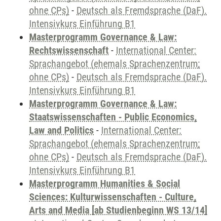
ohne CPs)
-
Deutsch als Fremdsprache (DaF).
Intensivkurs Einführung B1
Masterprogramm Governance & Law:
Rechtswissenschaft
-
International Center:
Sprachangebot (ehemals Sprachenzentrum;
ohne CPs)
-
Deutsch als Fremdsprache (DaF).
Intensivkurs Einführung B1
Masterprogramm Governance & Law:
Staatswissenschaften - Public Economics,
Law and Politics
-
International Center:
Sprachangebot (ehemals Sprachenzentrum;
ohne CPs)
-
Deutsch als Fremdsprache (DaF).
Intensivkurs Einführung B1
Masterprogramm Humanities & Social
Sciences: Kulturwissenschaften - Culture,
Arts and Media [ab Studienbeginn WS 13/14]