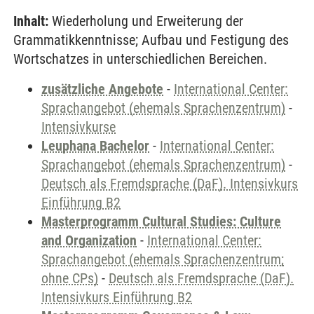
Inhalt:
Wiederholung und Erweiterung der
Grammatikkenntnisse; Aufbau und Festigung des
Wortschatzes in unterschiedlichen Bereichen.
zusätzliche Angebote
-
International Center:
Sprachangebot (ehemals Sprachenzentrum)
-
Intensivkurse
Leuphana Bachelor
-
International Center:
Sprachangebot (ehemals Sprachenzentrum)
-
Deutsch als Fremdsprache (DaF). Intensivkurs
Einführung B2
Masterprogramm Cultural Studies: Culture
and Organization
-
International Center:
Sprachangebot (ehemals Sprachenzentrum;
ohne CPs)
-
Deutsch als Fremdsprache (DaF).
Intensivkurs Einführung B2