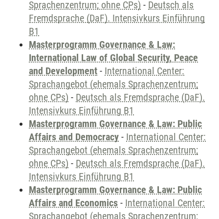
Sprachenzentrum; ohne CPs)
-
Deutsch als
Fremdsprache (DaF). Intensivkurs Einführung
B1
Masterprogramm Governance & Law:
International Law of Global Security, Peace
and Development
-
International Center:
Sprachangebot (ehemals Sprachenzentrum;
ohne CPs)
-
Deutsch als Fremdsprache (DaF).
Intensivkurs Einführung B1
Masterprogramm Governance & Law: Public
Affairs and Democracy
-
International Center:
Sprachangebot (ehemals Sprachenzentrum;
ohne CPs)
-
Deutsch als Fremdsprache (DaF).
Intensivkurs Einführung B1
Masterprogramm Governance & Law: Public
Affairs and Economics
-
International Center:
Sprachangebot (ehemals Sprachenzentrum;