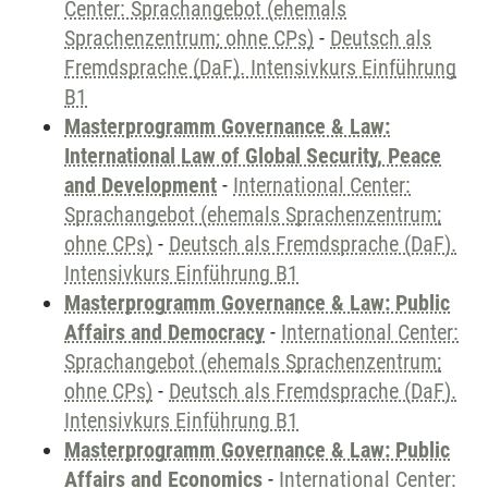
Center: Sprachangebot (ehemals
Sprachenzentrum; ohne CPs)
-
Deutsch als
Fremdsprache (DaF). Intensivkurs Einführung
B1
Masterprogramm Governance & Law:
International Law of Global Security, Peace
and Development
-
International Center:
Sprachangebot (ehemals Sprachenzentrum;
ohne CPs)
-
Deutsch als Fremdsprache (DaF).
Intensivkurs Einführung B1
Masterprogramm Governance & Law: Public
Affairs and Democracy
-
International Center:
Sprachangebot (ehemals Sprachenzentrum;
ohne CPs)
-
Deutsch als Fremdsprache (DaF).
Intensivkurs Einführung B1
Masterprogramm Governance & Law: Public
Affairs and Economics
-
International Center: