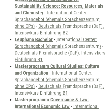
Sustainability Science: Resources, Materials
and Chemistry
-
International Center:
Sprachangebot (ehemals Sprachenzentrum;
ohne CPs)
-
Deutsch als Fremdsprache (DaF).
Intensivkurs Einführung B2
Leuphana Bachelor
-
International Center:
Sprachangebot (ehemals Sprachenzentrum)
-
Deutsch als Fremdsprache (DaF). Intensivkurs
Einführung B1
Masterprogramm Cultural Studies: Culture
and Organization
-
International Center:
Sprachangebot (ehemals Sprachenzentrum;
ohne CPs)
-
Deutsch als Fremdsprache (DaF).
Intensivkurs Einführung B1
Masterprogramm Governance & Law:
International Economic Law
-
International