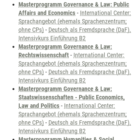
Masterprogramm Governance & Law: Public
Affairs and Economics
-
International Center:
Sprachangebot (ehemals Sprachenzentrum;
ohne CPs)
-
Deutsch als Fremdsprache (DaF).
Intensivkurs Einführung B2
Masterprogramm Governance & Law:
Rechtswissenschaft
-
International Center:
Sprachangebot (ehemals Sprachenzentrum;
ohne CPs)
-
Deutsch als Fremdsprache (DaF).
Intensivkurs Einführung B2
Masterprogramm Governance & Law:
Staatswissenschaften - Public Economics,
Law and Politics
-
International Center:
Sprachangebot (ehemals Sprachenzentrum;
ohne CPs)
-
Deutsch als Fremdsprache (DaF).
Intensivkurs Einführung B2
Masterprogramm Humanities & Social