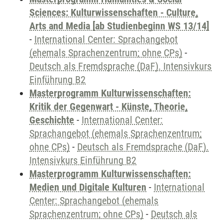
Sciences: Kulturwissenschaften - Culture,
Arts and Media [ab Studienbeginn WS 13/14]
-
International Center: Sprachangebot
(ehemals Sprachenzentrum; ohne CPs)
-
Deutsch als Fremdsprache (DaF). Intensivkurs
Einführung B2
Masterprogramm Kulturwissenschaften:
Kritik der Gegenwart - Künste, Theorie,
Geschichte
-
International Center:
Sprachangebot (ehemals Sprachenzentrum;
ohne CPs)
-
Deutsch als Fremdsprache (DaF).
Intensivkurs Einführung B2
Masterprogramm Kulturwissenschaften:
Medien und Digitale Kulturen
-
International
Center: Sprachangebot (ehemals
Sprachenzentrum; ohne CPs)
-
Deutsch als