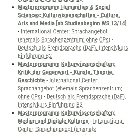
Masterprogramm Humanities & Social
Sciences: Kulturwissenschaften - Culture,
Arts and Media [ab Studienbeginn WS 13/14]
-
International Center: Sprachangebot
(ehemals Sprachenzentrum; ohne CPs)
-
Deutsch als Fremdsprache (DaF). Intensivkurs
Einführung B2
Masterprogramm Kulturwissenschaften:
Kritik der Gegenwart - Künste, Theorie,
Geschichte
-
International Center:
Sprachangebot (ehemals Sprachenzentrum;
ohne CPs)
-
Deutsch als Fremdsprache (DaF).
Intensivkurs Einführung B2
Masterprogramm Kulturwissenschaften:
Medien und Digitale Kulturen
-
International
Center: Sprachangebot (ehemals