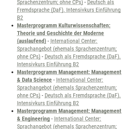
Sprachenzentrum; ohne CPs)
-
Deutsch als
Fremdsprache (DaF). Intensivkurs Einführung
B2
Masterprogramm Kulturwissenschaften:
Theorie und Geschichte der Moderne
(auslaufend)
-
International Center:
Sprachangebot (ehemals Sprachenzentrum;
ohne CPs)
-
Deutsch als Fremdsprache (DaF).
Intensivkurs Einführung B2
Masterprogramm Management: Management
& Data Science
-
International Center:
Sprachangebot (ehemals Sprachenzentrum;
ohne CPs)
-
Deutsch als Fremdsprache (DaF).
Intensivkurs Einführung B2
Masterprogramm Management: Management
& Engineering
-
International Center:
Sprachangebot (ehemals Sprachenzentrum;