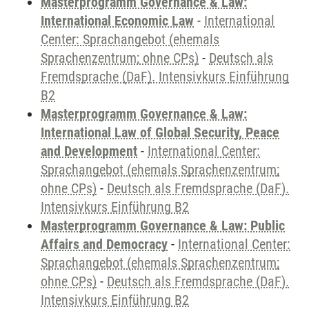
Masterprogramm Governance & Law:
International Economic Law
-
International
Center: Sprachangebot (ehemals
Sprachenzentrum; ohne CPs)
-
Deutsch als
Fremdsprache (DaF). Intensivkurs Einführung
B2
Masterprogramm Governance & Law:
International Law of Global Security, Peace
and Development
-
International Center:
Sprachangebot (ehemals Sprachenzentrum;
ohne CPs)
-
Deutsch als Fremdsprache (DaF).
Intensivkurs Einführung B2
Masterprogramm Governance & Law: Public
Affairs and Democracy
-
International Center:
Sprachangebot (ehemals Sprachenzentrum;
ohne CPs)
-
Deutsch als Fremdsprache (DaF).
Intensivkurs Einführung B2