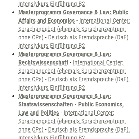
Intensivkurs Einführung B2
Masterprogramm Governance & Law: Public
Affairs and Economics
-
International Center:
Sprachangebot (ehemals Sprachenzentrum;
ohne CPs)
-
Deutsch als Fremdsprache (DaF).
Intensivkurs Einführung B2
Masterprogramm Governance & Law:
Rechtswissenschaft
-
International Center:
Sprachangebot (ehemals Sprachenzentrum;
ohne CPs)
-
Deutsch als Fremdsprache (DaF).
Intensivkurs Einführung B2
Masterprogramm Governance & Law:
Staatswissenschaften - Public Economics,
Law and Politics
-
International Center:
Sprachangebot (ehemals Sprachenzentrum;
ohne CPs)
-
Deutsch als Fremdsprache (DaF).
Intensivkurs Einführung B2