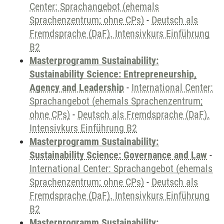
Center: Sprachangebot (ehemals
Sprachenzentrum; ohne CPs)
-
Deutsch als
Fremdsprache (DaF). Intensivkurs Einführung
B2
Masterprogramm Sustainability:
Sustainability Science: Entrepreneurship,
Agency and Leadership
-
International Center:
Sprachangebot (ehemals Sprachenzentrum;
ohne CPs)
-
Deutsch als Fremdsprache (DaF).
Intensivkurs Einführung B2
Masterprogramm Sustainability:
Sustainability Science: Governance and Law
-
International Center: Sprachangebot (ehemals
Sprachenzentrum; ohne CPs)
-
Deutsch als
Fremdsprache (DaF). Intensivkurs Einführung
B2
Masterprogramm Sustainability: