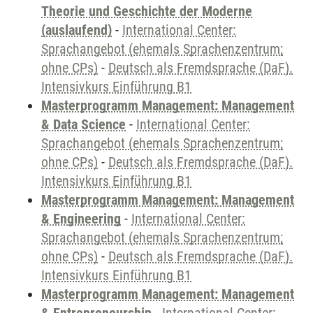
Theorie und Geschichte der Moderne
(auslaufend)
-
International Center:
Sprachangebot (ehemals Sprachenzentrum;
ohne CPs)
-
Deutsch als Fremdsprache (DaF).
Intensivkurs Einführung B1
Masterprogramm Management: Management
& Data Science
-
International Center:
Sprachangebot (ehemals Sprachenzentrum;
ohne CPs)
-
Deutsch als Fremdsprache (DaF).
Intensivkurs Einführung B1
Masterprogramm Management: Management
& Engineering
-
International Center:
Sprachangebot (ehemals Sprachenzentrum;
ohne CPs)
-
Deutsch als Fremdsprache (DaF).
Intensivkurs Einführung B1
Masterprogramm Management: Management