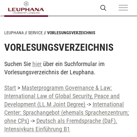
LEUPHANA
SERVICE
VORLESUNGSVERZEICHNIS
VORLESUNGSVERZEICHNIS
Suchen Sie
hier
über ein Suchformular im
Vorlesungsverzeichnis der Leuphana.
Start
>
Masterprogramm Governance & Law:
International Law of Global Security, Peace and
Development (LL.M Joint Degree)
->
International
Center: Sprachangebot (ehemals Sprachenzentrum;
ohne CPs)
->
Deutsch als Fremdsprache (DaF).
Intensivkurs Einführung B1