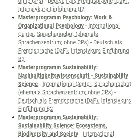
ohne CPs)
-
Deutsch als Fremdsprache (DaF).
Intensivkurs Einführung B2
Masterprogramm Psychology: Work &
Organizational Psychology
-
International
Center: Sprachangebot (ehemals
Sprachenzentrum; ohne CPs)
-
Deutsch als
Fremdsprache (DaF). Intensivkurs Einführung
B2
Masterprogramm Sustainability:
Nachhaltigkeitswissenschaft - Sustainability
Science
-
International Center: Sprachangebot
(ehemals Sprachenzentrum; ohne CPs)
-
Deutsch als Fremdsprache (DaF). Intensivkurs
Einführung B2
Masterprogramm Sustainability:
Sustainability Science: Ecosystems,
Biodiversity and Society
-
International