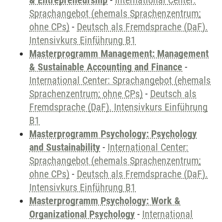
& Entrepreneurship
-
International Center:
Sprachangebot (ehemals Sprachenzentrum;
ohne CPs)
-
Deutsch als Fremdsprache (DaF).
Intensivkurs Einführung B1
Masterprogramm Management: Management
& Sustainable Accounting and Finance
-
International Center: Sprachangebot (ehemals
Sprachenzentrum; ohne CPs)
-
Deutsch als
Fremdsprache (DaF). Intensivkurs Einführung
B1
Masterprogramm Psychology: Psychology
and Sustainability
-
International Center:
Sprachangebot (ehemals Sprachenzentrum;
ohne CPs)
-
Deutsch als Fremdsprache (DaF).
Intensivkurs Einführung B1
Masterprogramm Psychology: Work &
Organizational Psychology
-
International