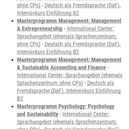
ohne CPs)
-
Deutsch als Fremdsprache (DaF).
Intensivkurs Einführung B2
Masterprogramm Management: Management
& Entrepreneurship
-
International Center:
Sprachangebot (ehemals Sprachenzentrum;
ohne CPs)
-
Deutsch als Fremdsprache (DaF).
Intensivkurs Einführung B2
Masterprogramm Management: Management
& Sustainable Accounting and Finance
-
International Center: Sprachangebot (ehemals
Sprachenzentrum; ohne CPs)
-
Deutsch als
Fremdsprache (DaF). Intensivkurs Einführung
B2
Masterprogramm Psychology: Psychology
and Sustainability
-
International Center:
Sprachangebot (ehemals Sprachenzentrum;