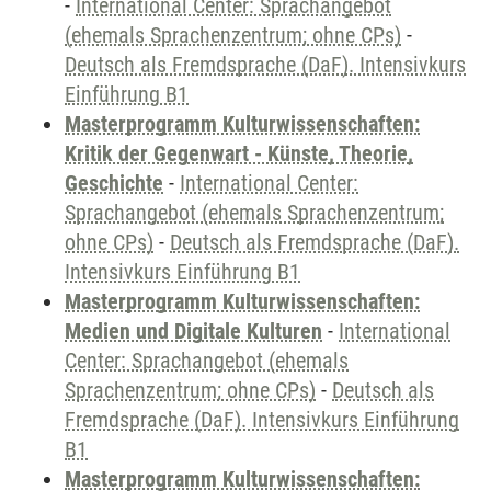
-
International Center: Sprachangebot
(ehemals Sprachenzentrum; ohne CPs)
-
Deutsch als Fremdsprache (DaF). Intensivkurs
Einführung B1
Masterprogramm Kulturwissenschaften:
Kritik der Gegenwart - Künste, Theorie,
Geschichte
-
International Center:
Sprachangebot (ehemals Sprachenzentrum;
ohne CPs)
-
Deutsch als Fremdsprache (DaF).
Intensivkurs Einführung B1
Masterprogramm Kulturwissenschaften:
Medien und Digitale Kulturen
-
International
Center: Sprachangebot (ehemals
Sprachenzentrum; ohne CPs)
-
Deutsch als
Fremdsprache (DaF). Intensivkurs Einführung
B1
Masterprogramm Kulturwissenschaften: