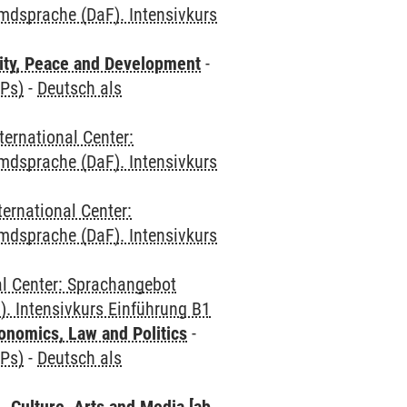
mdsprache (DaF). Intensivkurs
ity, Peace and Development
-
CPs)
-
Deutsch als
ternational Center:
mdsprache (DaF). Intensivkurs
ternational Center:
mdsprache (DaF). Intensivkurs
al Center: Sprachangebot
. Intensivkurs Einführung B1
nomics, Law and Politics
-
CPs)
-
Deutsch als