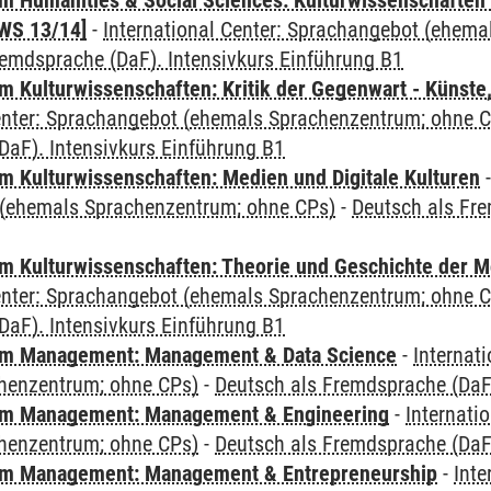
 Humanities & Social Sciences: Kulturwissenschaften -
WS 13/14]
-
International Center: Sprachangebot (ehem
remdsprache (DaF). Intensivkurs Einführung B1
 Kulturwissenschaften: Kritik der Gegenwart - Künste,
Center: Sprachangebot (ehemals Sprachenzentrum; ohne 
DaF). Intensivkurs Einführung B1
 Kulturwissenschaften: Medien und Digitale Kulturen
(ehemals Sprachenzentrum; ohne CPs)
-
Deutsch als Fre
 Kulturwissenschaften: Theorie und Geschichte der M
Center: Sprachangebot (ehemals Sprachenzentrum; ohne 
DaF). Intensivkurs Einführung B1
m Management: Management & Data Science
-
Internat
henzentrum; ohne CPs)
-
Deutsch als Fremdsprache (DaF)
m Management: Management & Engineering
-
Internati
henzentrum; ohne CPs)
-
Deutsch als Fremdsprache (DaF)
m Management: Management & Entrepreneurship
-
Inte