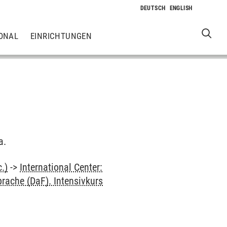
ONAL
EINRICHTUNGEN
a.
.)
->
International Center:
rache (DaF). Intensivkurs