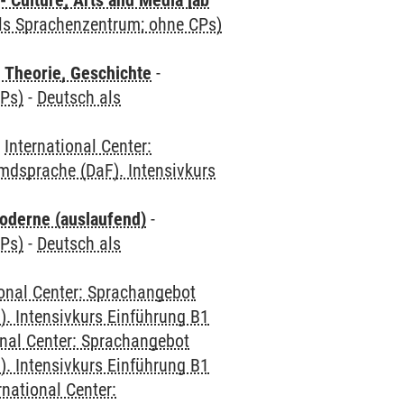
 Culture, Arts and Media [ab
als Sprachenzentrum; ohne CPs)
 Theorie, Geschichte
-
CPs)
-
Deutsch als
-
International Center:
mdsprache (DaF). Intensivkurs
oderne (auslaufend)
-
CPs)
-
Deutsch als
ional Center: Sprachangebot
. Intensivkurs Einführung B1
onal Center: Sprachangebot
. Intensivkurs Einführung B1
rnational Center: