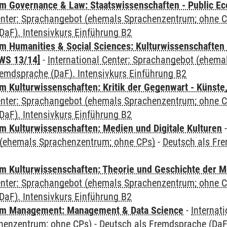
 Governance & Law: Staatswissenschaften - Public Eco
Center: Sprachangebot (ehemals Sprachenzentrum; ohne 
DaF). Intensivkurs Einführung B2
 Humanities & Social Sciences: Kulturwissenschaften -
WS 13/14]
-
International Center: Sprachangebot (ehem
remdsprache (DaF). Intensivkurs Einführung B2
 Kulturwissenschaften: Kritik der Gegenwart - Künste,
Center: Sprachangebot (ehemals Sprachenzentrum; ohne 
DaF). Intensivkurs Einführung B2
 Kulturwissenschaften: Medien und Digitale Kulturen
(ehemals Sprachenzentrum; ohne CPs)
-
Deutsch als Fre
 Kulturwissenschaften: Theorie und Geschichte der M
Center: Sprachangebot (ehemals Sprachenzentrum; ohne 
DaF). Intensivkurs Einführung B2
m Management: Management & Data Science
-
Internat
henzentrum; ohne CPs)
-
Deutsch als Fremdsprache (DaF)