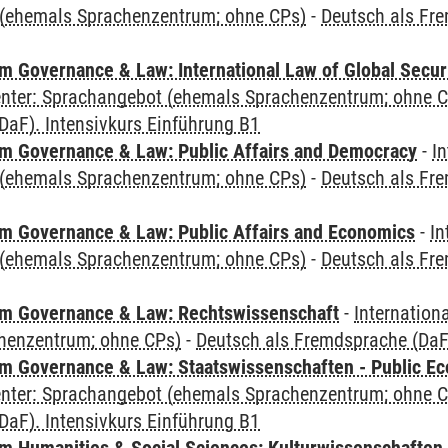
(ehemals Sprachenzentrum; ohne CPs)
-
Deutsch als Fre
 Governance & Law: International Law of Global Secur
Center: Sprachangebot (ehemals Sprachenzentrum; ohne 
DaF). Intensivkurs Einführung B1
 Governance & Law: Public Affairs and Democracy
-
In
(ehemals Sprachenzentrum; ohne CPs)
-
Deutsch als Fre
 Governance & Law: Public Affairs and Economics
-
In
(ehemals Sprachenzentrum; ohne CPs)
-
Deutsch als Fre
m Governance & Law: Rechtswissenschaft
-
Internation
henzentrum; ohne CPs)
-
Deutsch als Fremdsprache (DaF)
 Governance & Law: Staatswissenschaften - Public Eco
Center: Sprachangebot (ehemals Sprachenzentrum; ohne 
DaF). Intensivkurs Einführung B1