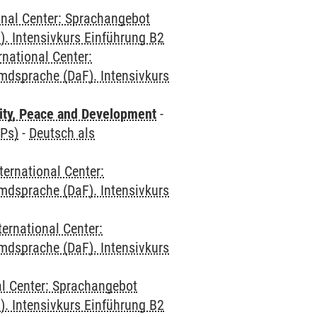
onal Center: Sprachangebot
. Intensivkurs Einführung B2
rnational Center:
mdsprache (DaF). Intensivkurs
ity, Peace and Development
-
CPs)
-
Deutsch als
ternational Center:
mdsprache (DaF). Intensivkurs
ternational Center:
mdsprache (DaF). Intensivkurs
al Center: Sprachangebot
. Intensivkurs Einführung B2