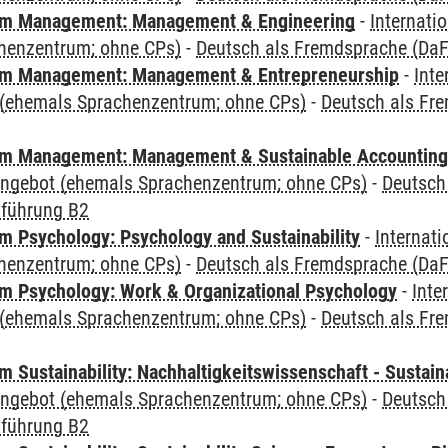
m Management: Management & Engineering
-
Internati
henzentrum; ohne CPs)
-
Deutsch als Fremdsprache (DaF)
m Management: Management & Entrepreneurship
-
Inte
(ehemals Sprachenzentrum; ohne CPs)
-
Deutsch als Fre
m Management: Management & Sustainable Accounting
angebot (ehemals Sprachenzentrum; ohne CPs)
-
Deutsch
nführung B2
 Psychology: Psychology and Sustainability
-
Internat
henzentrum; ohne CPs)
-
Deutsch als Fremdsprache (DaF)
 Psychology: Work & Organizational Psychology
-
Inte
(ehemals Sprachenzentrum; ohne CPs)
-
Deutsch als Fre
Sustainability: Nachhaltigkeitswissenschaft - Sustaina
angebot (ehemals Sprachenzentrum; ohne CPs)
-
Deutsch
nführung B2