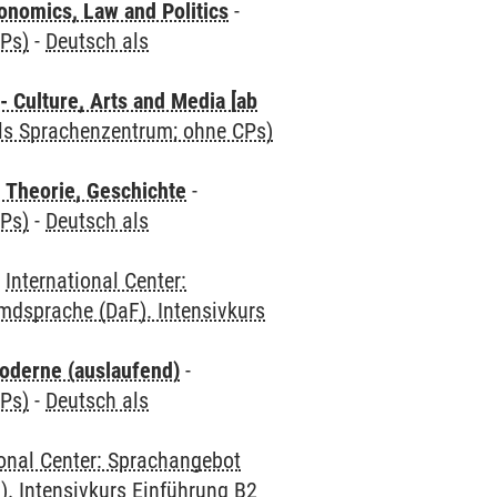
nomics, Law and Politics
-
CPs)
-
Deutsch als
 Culture, Arts and Media [ab
als Sprachenzentrum; ohne CPs)
 Theorie, Geschichte
-
CPs)
-
Deutsch als
-
International Center:
mdsprache (DaF). Intensivkurs
oderne (auslaufend)
-
CPs)
-
Deutsch als
ional Center: Sprachangebot
. Intensivkurs Einführung B2