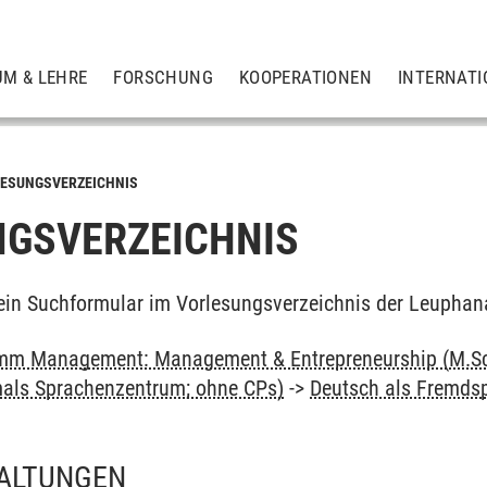
UM & LEHRE
FORSCHUNG
KOOPERATIONEN
INTERNATI
ESUNGSVERZEICHNIS
GSVERZEICHNIS
ein Suchformular im Vorlesungsverzeichnis der Leuphan
mm Management: Management & Entrepreneurship (M.Sc
als Sprachenzentrum; ohne CPs)
->
Deutsch als Fremdsp
ALTUNGEN