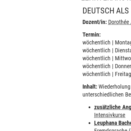
DEUTSCH ALS 
Dozent/in:
Dorothée
Termin:
wöchentlich | Montag
wöchentlich | Dienst
wöchentlich | Mittwo
wöchentlich | Donner
wöchentlich | Freita
Inhalt:
Wiederholung 
unterschiedlichen Be
zusätzliche An
Intensivkurse
Leuphana Bach
Fremdsprache (