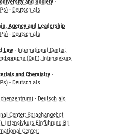
odiversity and Society
-
CPs)
-
Deutsch als
hip, Agency and Leadership
-
CPs)
-
Deutsch als
nd Law
-
International Center:
mdsprache (DaF). Intensivkurs
terials and Chemistry
-
CPs)
-
Deutsch als
rachenzentrum)
-
Deutsch als
onal Center: Sprachangebot
. Intensivkurs Einführung B1
rnational Center: