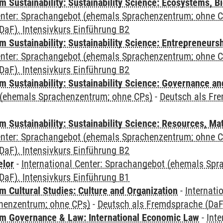
Sustainability: Sustainability Science: Ecosystems, Bi
Center: Sprachangebot (ehemals Sprachenzentrum; ohne 
DaF). Intensivkurs Einführung B2
 Sustainability: Sustainability Science: Entrepreneurs
Center: Sprachangebot (ehemals Sprachenzentrum; ohne 
DaF). Intensivkurs Einführung B2
 Sustainability: Sustainability Science: Governance a
(ehemals Sprachenzentrum; ohne CPs)
-
Deutsch als Fre
Sustainability: Sustainability Science: Resources, Ma
Center: Sprachangebot (ehemals Sprachenzentrum; ohne 
DaF). Intensivkurs Einführung B2
elor
-
International Center: Sprachangebot (ehemals Sp
DaF). Intensivkurs Einführung B1
 Cultural Studies: Culture and Organization
-
Internati
henzentrum; ohne CPs)
-
Deutsch als Fremdsprache (DaF)
 Governance & Law: International Economic Law
-
Inte