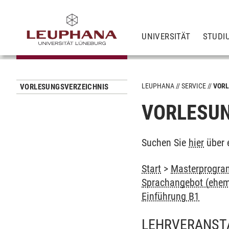
UNIVERSITÄT
STUDI
LEUPHANA
SERVICE
VORL
VORLESUNGSVERZEICHNIS
VORLESUN
Suchen Sie
hier
über 
Start
>
Masterprogra
Sprachangebot (ehem
Einführung B1
LEHRVERANST