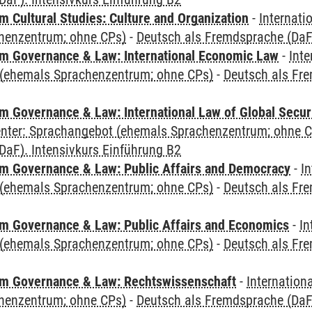
 Cultural Studies: Culture and Organization
-
Internati
henzentrum; ohne CPs)
-
Deutsch als Fremdsprache (DaF)
 Governance & Law: International Economic Law
-
Inte
(ehemals Sprachenzentrum; ohne CPs)
-
Deutsch als Fre
 Governance & Law: International Law of Global Secur
Center: Sprachangebot (ehemals Sprachenzentrum; ohne 
DaF). Intensivkurs Einführung B2
 Governance & Law: Public Affairs and Democracy
-
In
(ehemals Sprachenzentrum; ohne CPs)
-
Deutsch als Fre
 Governance & Law: Public Affairs and Economics
-
In
(ehemals Sprachenzentrum; ohne CPs)
-
Deutsch als Fre
m Governance & Law: Rechtswissenschaft
-
Internation
henzentrum; ohne CPs)
-
Deutsch als Fremdsprache (DaF)