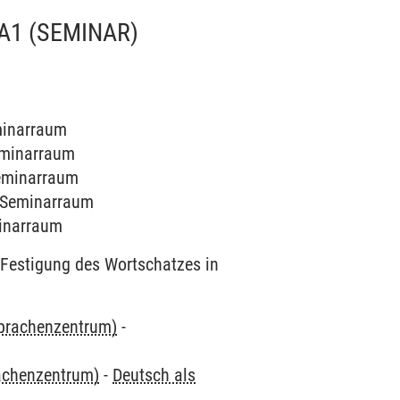
 A1
(SEMINAR)
eminarraum
Seminarraum
Seminarraum
5 Seminarraum
minarraum
Festigung des Wortschatzes in
Sprachenzentrum)
-
rachenzentrum)
-
Deutsch als