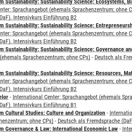
Sustainability: Sustainability Science: Ecosystems, Bi
Center: Sprachangebot (ehemals Sprachenzentrum; ohne 
DaF). Intensivkurs Einführung B2
 Sustainability: Sustainability Science: Entrepreneurs
Center: Sprachangebot (ehemals Sprachenzentrum; ohne 
DaF). Intensivkurs Einführung B2
 Sustainability: Sustainability Science: Governance a
(ehemals Sprachenzentrum; ohne CPs)
-
Deutsch als Fre
Sustainability: Sustainability Science: Resources, Ma
Center: Sprachangebot (ehemals Sprachenzentrum; ohne 
DaF). Intensivkurs Einführung B2
elor
-
International Center: Sprachangebot (ehemals Sp
DaF). Intensivkurs Einführung B1
 Cultural Studies: Culture and Organization
-
Internati
henzentrum; ohne CPs)
-
Deutsch als Fremdsprache (DaF)
 Governance & Law: International Economic Law
-
Inte