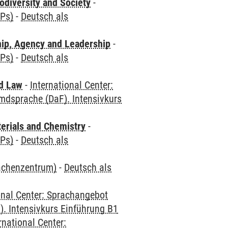
odiversity and Society
-
CPs)
-
Deutsch als
hip, Agency and Leadership
-
CPs)
-
Deutsch als
nd Law
-
International Center:
mdsprache (DaF). Intensivkurs
terials and Chemistry
-
CPs)
-
Deutsch als
rachenzentrum)
-
Deutsch als
onal Center: Sprachangebot
. Intensivkurs Einführung B1
rnational Center: