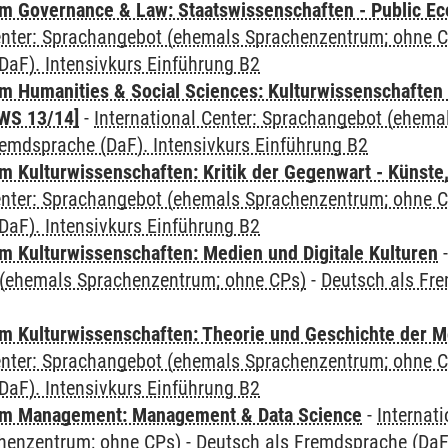
 Governance & Law: Staatswissenschaften - Public Eco
Center: Sprachangebot (ehemals Sprachenzentrum; ohne 
DaF). Intensivkurs Einführung B2
 Humanities & Social Sciences: Kulturwissenschaften -
WS 13/14]
-
International Center: Sprachangebot (ehem
remdsprache (DaF). Intensivkurs Einführung B2
 Kulturwissenschaften: Kritik der Gegenwart - Künste,
Center: Sprachangebot (ehemals Sprachenzentrum; ohne 
DaF). Intensivkurs Einführung B2
 Kulturwissenschaften: Medien und Digitale Kulturen
(ehemals Sprachenzentrum; ohne CPs)
-
Deutsch als Fre
 Kulturwissenschaften: Theorie und Geschichte der M
Center: Sprachangebot (ehemals Sprachenzentrum; ohne 
DaF). Intensivkurs Einführung B2
m Management: Management & Data Science
-
Internat
henzentrum; ohne CPs)
-
Deutsch als Fremdsprache (DaF)