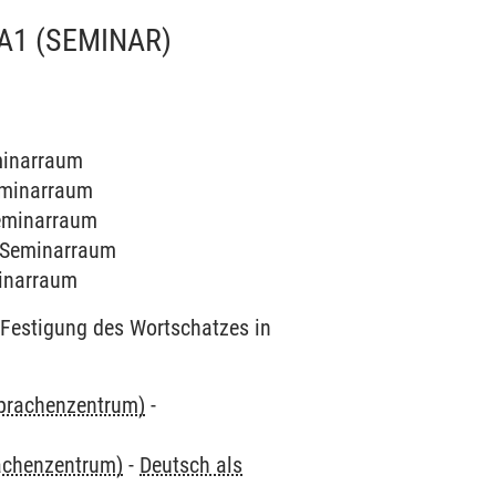
 A1
(SEMINAR)
eminarraum
Seminarraum
Seminarraum
5 Seminarraum
minarraum
Festigung des Wortschatzes in
Sprachenzentrum)
-
rachenzentrum)
-
Deutsch als