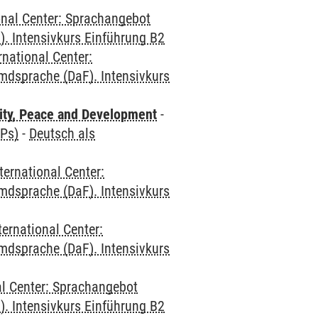
onal Center: Sprachangebot
. Intensivkurs Einführung B2
rnational Center:
mdsprache (DaF). Intensivkurs
ity, Peace and Development
-
CPs)
-
Deutsch als
ternational Center:
mdsprache (DaF). Intensivkurs
ternational Center:
mdsprache (DaF). Intensivkurs
al Center: Sprachangebot
. Intensivkurs Einführung B2