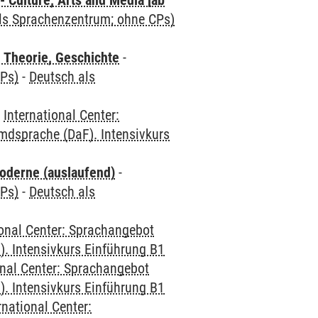
 Culture, Arts and Media [ab
als Sprachenzentrum; ohne CPs)
 Theorie, Geschichte
-
CPs)
-
Deutsch als
-
International Center:
mdsprache (DaF). Intensivkurs
oderne (auslaufend)
-
CPs)
-
Deutsch als
ional Center: Sprachangebot
. Intensivkurs Einführung B1
onal Center: Sprachangebot
. Intensivkurs Einführung B1
rnational Center: