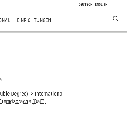
ONAL
EINRICHTUNGEN
a.
uble Degree)
->
International
 Fremdsprache (DaF).