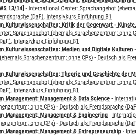
 Humanities & Social Sciences: Kulturwissenschaften -
WS 13/14]
-
International Center: Sprachangebot (ehem
remdsprache (DaF). Intensivkurs Einführung B1
 Kulturwissenschaften: Kritik der Gegenwart - Künste,
Center: Sprachangebot (ehemals Sprachenzentrum; ohne 
DaF). Intensivkurs Einführung B1
 Kulturwissenschaften: Medien und Digitale Kulturen
(ehemals Sprachenzentrum; ohne CPs)
-
Deutsch als Fre
 Kulturwissenschaften: Theorie und Geschichte der M
Center: Sprachangebot (ehemals Sprachenzentrum; ohne 
DaF). Intensivkurs Einführung B1
m Management: Management & Data Science
-
Internat
henzentrum; ohne CPs)
-
Deutsch als Fremdsprache (DaF)
m Management: Management & Engineering
-
Internati
henzentrum; ohne CPs)
-
Deutsch als Fremdsprache (DaF)
m Management: Management & Entrepreneurship
-
Inte