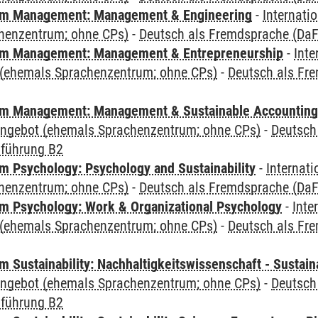
m Management: Management & Engineering
-
Internati
henzentrum; ohne CPs)
-
Deutsch als Fremdsprache (DaF)
m Management: Management & Entrepreneurship
-
Inte
(ehemals Sprachenzentrum; ohne CPs)
-
Deutsch als Fre
m Management: Management & Sustainable Accounting
angebot (ehemals Sprachenzentrum; ohne CPs)
-
Deutsch
nführung B2
 Psychology: Psychology and Sustainability
-
Internat
henzentrum; ohne CPs)
-
Deutsch als Fremdsprache (DaF)
 Psychology: Work & Organizational Psychology
-
Inte
(ehemals Sprachenzentrum; ohne CPs)
-
Deutsch als Fre
Sustainability: Nachhaltigkeitswissenschaft - Sustaina
angebot (ehemals Sprachenzentrum; ohne CPs)
-
Deutsch
nführung B2