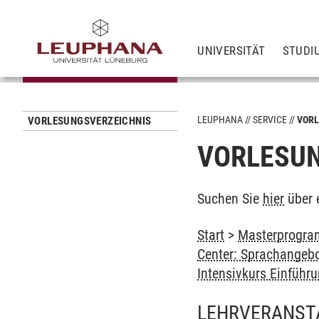
UNIVERSITÄT
STUDI
LEUPHANA
SERVICE
VORL
VORLESUNGSVERZEICHNIS
VORLESUN
Suchen Sie
hier
über 
Start
>
Masterprogram
Center: Sprachangeb
Intensivkurs Einführ
LEHRVERANST