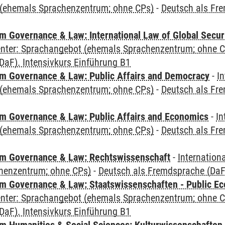
(ehemals Sprachenzentrum; ohne CPs)
-
Deutsch als Fre
 Governance & Law: International Law of Global Secur
Center: Sprachangebot (ehemals Sprachenzentrum; ohne 
DaF). Intensivkurs Einführung B1
 Governance & Law: Public Affairs and Democracy
-
In
(ehemals Sprachenzentrum; ohne CPs)
-
Deutsch als Fre
 Governance & Law: Public Affairs and Economics
-
In
(ehemals Sprachenzentrum; ohne CPs)
-
Deutsch als Fre
m Governance & Law: Rechtswissenschaft
-
Internation
henzentrum; ohne CPs)
-
Deutsch als Fremdsprache (DaF)
 Governance & Law: Staatswissenschaften - Public Eco
Center: Sprachangebot (ehemals Sprachenzentrum; ohne 
DaF). Intensivkurs Einführung B1