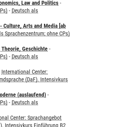
nomics, Law and Politics
-
CPs)
-
Deutsch als
 Culture, Arts and Media [ab
als Sprachenzentrum; ohne CPs)
 Theorie, Geschichte
-
CPs)
-
Deutsch als
-
International Center:
mdsprache (DaF). Intensivkurs
oderne (auslaufend)
-
CPs)
-
Deutsch als
ional Center: Sprachangebot
. Intensivkurs Einführung B2