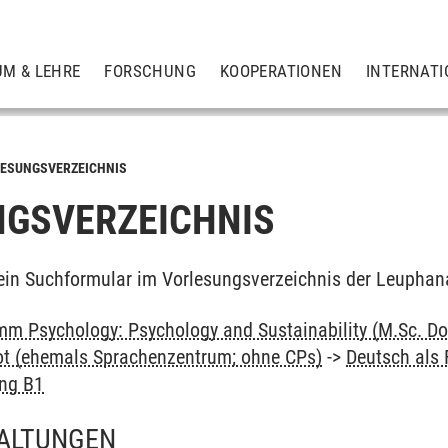
UM & LEHRE
FORSCHUNG
KOOPERATIONEN
INTERNATI
ESUNGSVERZEICHNIS
GSVERZEICHNIS
ein Suchformular im Vorlesungsverzeichnis der Leuphan
m Psychology: Psychology and Sustainability (M.Sc. Do
ot (ehemals Sprachenzentrum; ohne CPs)
->
Deutsch als
ung B1
ALTUNGEN