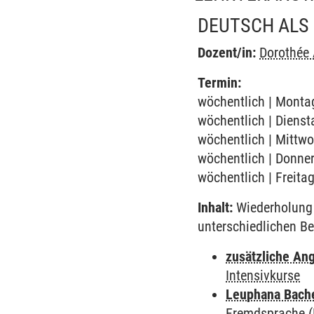
DEUTSCH ALS 
Dozent/in:
Dorothée
Termin:
wöchentlich | Montag
wöchentlich | Dienst
wöchentlich | Mittwo
wöchentlich | Donner
wöchentlich | Freita
Inhalt:
Wiederholung 
unterschiedlichen Be
zusätzliche An
Intensivkurse
Leuphana Bach
Fremdsprache (