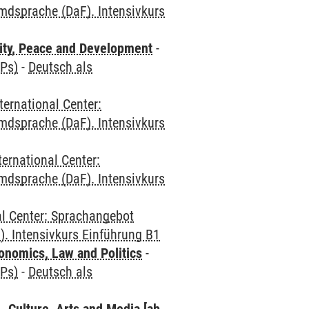
mdsprache (DaF). Intensivkurs
ity, Peace and Development
-
CPs)
-
Deutsch als
ternational Center:
mdsprache (DaF). Intensivkurs
ternational Center:
mdsprache (DaF). Intensivkurs
al Center: Sprachangebot
. Intensivkurs Einführung B1
nomics, Law and Politics
-
CPs)
-
Deutsch als