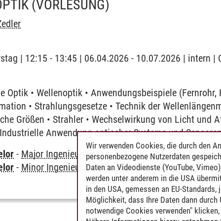
OPTIK
(VORLESUNG)
edler
stag | 12:15 - 13:45 | 06.04.2026 - 10.07.2026 | intern 
 Optik • Wellenoptik • Anwendungsbeispiele (Fernrohr, 
ation • Strahlungsgesetze • Technik der Wellenlängen
che Größen • Strahler • Wechselwirkung von Licht und A
 Industrielle Anwendung optischer Systeme und Sensore
Wir verwenden Cookies, die durch den An
elor
-
Major Ingenieurwissenschaften
-
Optische Technol
personenbezogene Nutzerdaten gespeich
elor
-
Minor Ingenieurwissenschaften (Grundlagen)
-
Opt
Daten an Videodienste (YouTube, Vimeo),
werden unter anderem in die USA übermit
in den USA, gemessen an EU-Standards, j
Möglichkeit, dass Ihre Daten dann durch
notwendige Cookies verwenden" klicken, f