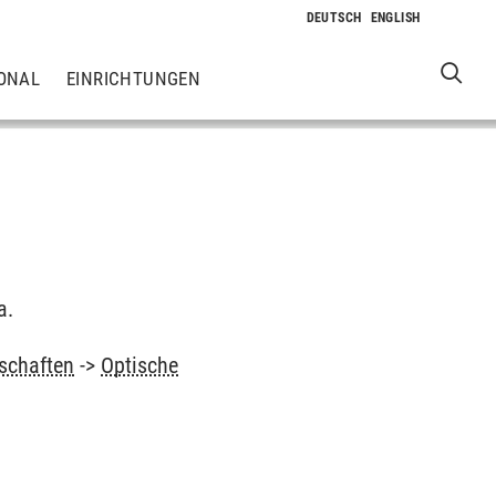
ONAL
EINRICHTUNGEN
a.
schaften
->
Optische