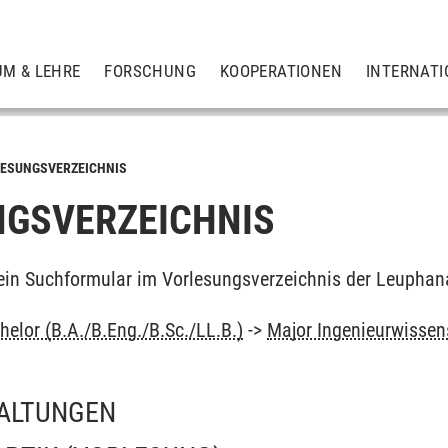
UM & LEHRE
FORSCHUNG
KOOPERATIONEN
INTERNATI
ESUNGSVERZEICHNIS
GSVERZEICHNIS
ein Suchformular im Vorlesungsverzeichnis der Leuphan
elor (B.A./B.Eng./B.Sc./LL.B.)
->
Major Ingenieurwissen
ALTUNGEN