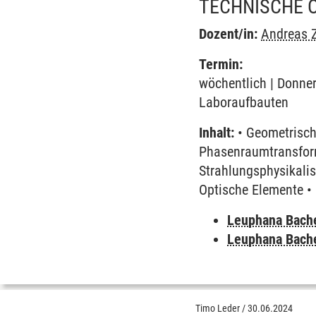
TECHNISCHE 
Dozent/in:
Andreas Z
Termin:
wöchentlich | Donner
Laboraufbauten
Inhalt:
• Geometrische
Phasenraumtransform
Strahlungsphysikalis
Optische Elemente •
Leuphana Bach
Leuphana Bach
Timo Leder
/
30.06.2024