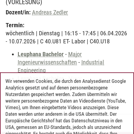
(VORLESUNG)
Dozent/in:
Andreas Zedler
Termin:
wöchentlich | Dienstag | 16:15 - 17:45 | 06.04.2026
- 10.07.2026 | C 40.U81 ET- Labor | C40.U18
Leuphana Bachelor
-
Major
Ingenieurwissenschaften
-
Industrial
Engineering
Leuphana Bachelor
-
Minor
Wir verwenden Cookies, die durch den Analysedienst Google
Ingenieurwissenschaften (Grundlagen)
-
Analytics gesetzt und auf denen personenbezogene
Industrial Engineering
Nutzerdaten gespeichert werden. Zudem übermitteln wir
weitere personenbezogene Daten an Videodienste (YouTube,
Vimeo), um Ihnen eingebettete Videos anzuzeigen. Diese
Daten werden unter anderem in die USA übermittelt. Der
Europäische Gerichtshof hat das Datenschutzniveau in den
Timo Leder
/
30.06.2024
USA, gemessen an EU-Standards, jedoch als unzureichend
eingeschätzt. Es besteht auch die Möglichkeit, dass Ihre