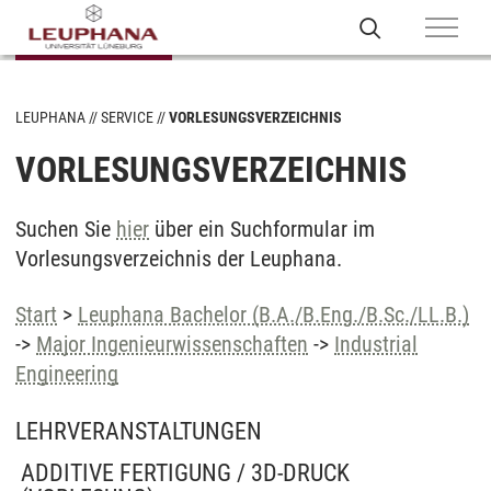
LEUPHANA
SERVICE
VORLESUNGSVERZEICHNIS
VORLESUNGSVERZEICHNIS
Suchen Sie
hier
über ein Suchformular im
Vorlesungsverzeichnis der Leuphana.
Start
>
Leuphana Bachelor (B.A./B.Eng./B.Sc./LL.B.)
->
Major Ingenieurwissenschaften
->
Industrial
Engineering
LEHRVERANSTALTUNGEN
ADDITIVE FERTIGUNG / 3D-DRUCK