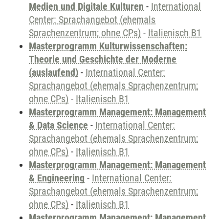
Medien und Digitale Kulturen
-
International
Center: Sprachangebot (ehemals
Sprachenzentrum; ohne CPs)
-
Italienisch B1
Masterprogramm Kulturwissenschaften:
Theorie und Geschichte der Moderne
(auslaufend)
-
International Center:
Sprachangebot (ehemals Sprachenzentrum;
ohne CPs)
-
Italienisch B1
Masterprogramm Management: Management
& Data Science
-
International Center:
Sprachangebot (ehemals Sprachenzentrum;
ohne CPs)
-
Italienisch B1
Masterprogramm Management: Management
& Engineering
-
International Center:
Sprachangebot (ehemals Sprachenzentrum;
ohne CPs)
-
Italienisch B1
Masterprogramm Management: Management