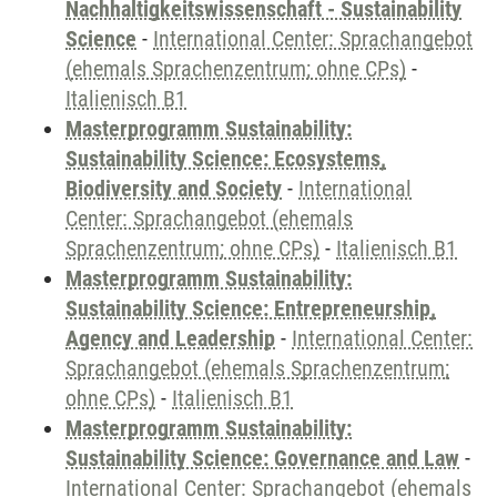
Nachhaltigkeitswissenschaft - Sustainability
Science
-
International Center: Sprachangebot
(ehemals Sprachenzentrum; ohne CPs)
-
Italienisch B1
Masterprogramm Sustainability:
Sustainability Science: Ecosystems,
Biodiversity and Society
-
International
Center: Sprachangebot (ehemals
Sprachenzentrum; ohne CPs)
-
Italienisch B1
Masterprogramm Sustainability:
Sustainability Science: Entrepreneurship,
Agency and Leadership
-
International Center:
Sprachangebot (ehemals Sprachenzentrum;
ohne CPs)
-
Italienisch B1
Masterprogramm Sustainability:
Sustainability Science: Governance and Law
-
International Center: Sprachangebot (ehemals