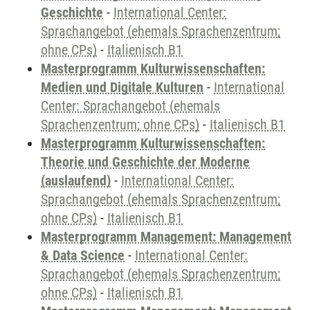
Geschichte
-
International Center:
Sprachangebot (ehemals Sprachenzentrum;
ohne CPs)
-
Italienisch B1
Masterprogramm Kulturwissenschaften:
Medien und Digitale Kulturen
-
International
Center: Sprachangebot (ehemals
Sprachenzentrum; ohne CPs)
-
Italienisch B1
Masterprogramm Kulturwissenschaften:
Theorie und Geschichte der Moderne
(auslaufend)
-
International Center:
Sprachangebot (ehemals Sprachenzentrum;
ohne CPs)
-
Italienisch B1
Masterprogramm Management: Management
& Data Science
-
International Center:
Sprachangebot (ehemals Sprachenzentrum;
ohne CPs)
-
Italienisch B1