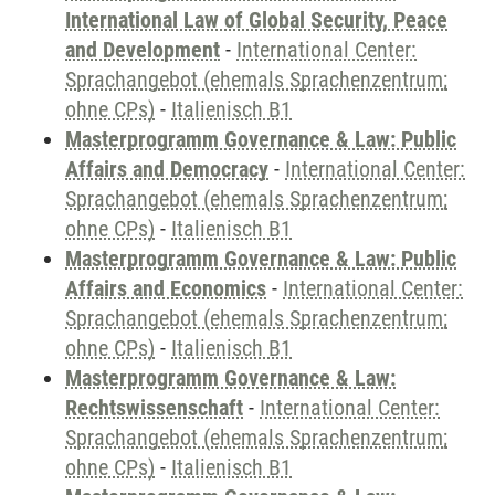
International Law of Global Security, Peace
and Development
-
International Center:
Sprachangebot (ehemals Sprachenzentrum;
ohne CPs)
-
Italienisch B1
Masterprogramm Governance & Law: Public
Affairs and Democracy
-
International Center:
Sprachangebot (ehemals Sprachenzentrum;
ohne CPs)
-
Italienisch B1
Masterprogramm Governance & Law: Public
Affairs and Economics
-
International Center:
Sprachangebot (ehemals Sprachenzentrum;
ohne CPs)
-
Italienisch B1
Masterprogramm Governance & Law:
Rechtswissenschaft
-
International Center:
Sprachangebot (ehemals Sprachenzentrum;
ohne CPs)
-
Italienisch B1