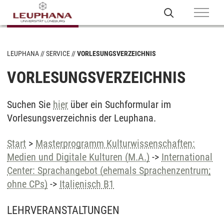
LEUPHANA
SERVICE
VORLESUNGSVERZEICHNIS
VORLESUNGSVERZEICHNIS
Suchen Sie
hier
über ein Suchformular im
Vorlesungsverzeichnis der Leuphana.
Start
>
Masterprogramm Kulturwissenschaften:
Medien und Digitale Kulturen (M.A.)
->
International
Center: Sprachangebot (ehemals Sprachenzentrum;
ohne CPs)
->
Italienisch B1
LEHRVERANSTALTUNGEN