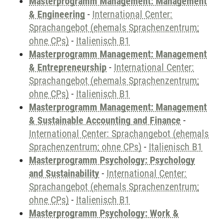
Masterprogramm Management: Management
& Engineering
-
International Center:
Sprachangebot (ehemals Sprachenzentrum;
ohne CPs)
-
Italienisch B1
Masterprogramm Management: Management
& Entrepreneurship
-
International Center:
Sprachangebot (ehemals Sprachenzentrum;
ohne CPs)
-
Italienisch B1
Masterprogramm Management: Management
& Sustainable Accounting and Finance
-
International Center: Sprachangebot (ehemals
Sprachenzentrum; ohne CPs)
-
Italienisch B1
Masterprogramm Psychology: Psychology
and Sustainability
-
International Center:
Sprachangebot (ehemals Sprachenzentrum;
ohne CPs)
-
Italienisch B1
Masterprogramm Psychology: Work &