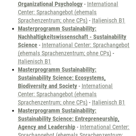
Organizational Psychology
-
International
Center: Sprachangebot (ehemals
Sprachenzentrum; ohne CPs)
-
Italienisch B1
Masterprogramm Sustainability:
Nachhaltigkeitswissenschaft - Sustainability
Science
-
International Center: Sprachangebot
(ehemals Sprachenzentrum; ohne CPs)
-
Italienisch B1
Masterprogramm Sustainability:
Sustainability Science: Ecosystems,
Biodiversity and Society
-
International
Center: Sprachangebot (ehemals
Sprachenzentrum; ohne CPs)
-
Italienisch B1
Masterprogramm Sustainability:
Sustainability Science: Entrepreneurship,
Agency and Leadership
-
International Center:
Sprachangebot (ehemals Sprachenzentrum;