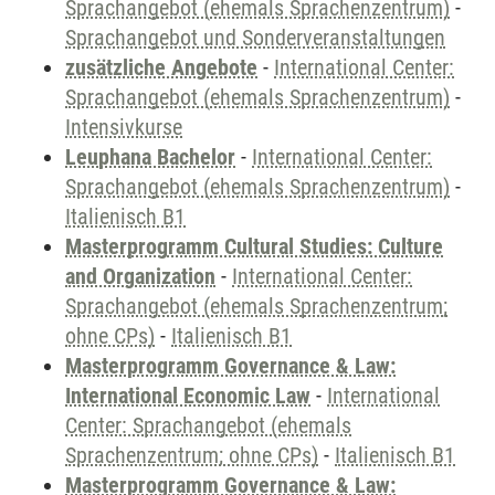
Sprachangebot (ehemals Sprachenzentrum)
-
Sprachangebot und Sonderveranstaltungen
zusätzliche Angebote
-
International Center:
Sprachangebot (ehemals Sprachenzentrum)
-
Intensivkurse
Leuphana Bachelor
-
International Center:
Sprachangebot (ehemals Sprachenzentrum)
-
Italienisch B1
Masterprogramm Cultural Studies: Culture
and Organization
-
International Center:
Sprachangebot (ehemals Sprachenzentrum;
ohne CPs)
-
Italienisch B1
Masterprogramm Governance & Law:
International Economic Law
-
International
Center: Sprachangebot (ehemals
Sprachenzentrum; ohne CPs)
-
Italienisch B1
Masterprogramm Governance & Law: