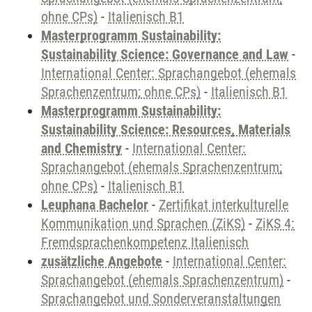
ohne CPs)
-
Italienisch B1
Masterprogramm Sustainability:
Sustainability Science: Governance and Law
-
International Center: Sprachangebot (ehemals
Sprachenzentrum; ohne CPs)
-
Italienisch B1
Masterprogramm Sustainability:
Sustainability Science: Resources, Materials
and Chemistry
-
International Center:
Sprachangebot (ehemals Sprachenzentrum;
ohne CPs)
-
Italienisch B1
Leuphana Bachelor
-
Zertifikat interkulturelle
Kommunikation und Sprachen (ZiKS)
-
ZiKS 4:
Fremdsprachenkompetenz Italienisch
zusätzliche Angebote
-
International Center:
Sprachangebot (ehemals Sprachenzentrum)
-
Sprachangebot und Sonderveranstaltungen