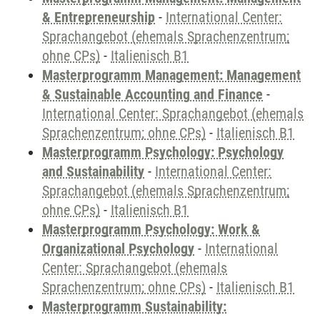
& Entrepreneurship
-
International Center:
Sprachangebot (ehemals Sprachenzentrum;
ohne CPs)
-
Italienisch B1
Masterprogramm Management: Management
& Sustainable Accounting and Finance
-
International Center: Sprachangebot (ehemals
Sprachenzentrum; ohne CPs)
-
Italienisch B1
Masterprogramm Psychology: Psychology
and Sustainability
-
International Center:
Sprachangebot (ehemals Sprachenzentrum;
ohne CPs)
-
Italienisch B1
Masterprogramm Psychology: Work &
Organizational Psychology
-
International
Center: Sprachangebot (ehemals
Sprachenzentrum; ohne CPs)
-
Italienisch B1
Masterprogramm Sustainability: