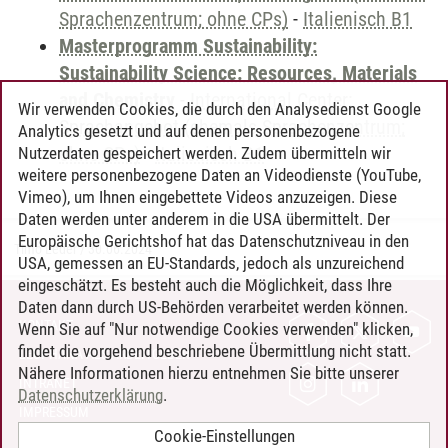
Sprachenzentrum; ohne CPs)
-
Italienisch B1
Masterprogramm Sustainability:
Sustainability Science: Resources, Materials
and Chemistry
-
International Center:
Wir verwenden Cookies, die durch den Analysedienst Google
Sprachangebot (ehemals Sprachenzentrum;
Analytics gesetzt und auf denen personenbezogene
ohne CPs)
-
Italienisch B1
Nutzerdaten gespeichert werden. Zudem übermitteln wir
weitere personenbezogene Daten an Videodienste (YouTube,
Vimeo), um Ihnen eingebettete Videos anzuzeigen. Diese
Daten werden unter anderem in die USA übermittelt. Der
Europäische Gerichtshof hat das Datenschutzniveau in den
Timo Leder
/
30.06.2024
USA, gemessen an EU-Standards, jedoch als unzureichend
eingeschätzt. Es besteht auch die Möglichkeit, dass Ihre
Daten dann durch US-Behörden verarbeitet werden können.
KONTAKT
Wenn Sie auf "Nur notwendige Cookies verwenden" klicken,
findet die vorgehend beschriebene Übermittlung nicht statt.
LEUPHANA ALS ARBEITGEBER
Nähere Informationen hierzu entnehmen Sie bitte unserer
INTRANET
Datenschutzerklärung
.
IMPRESSUM
Cookie-Einstellungen
DATENSCHUTZ