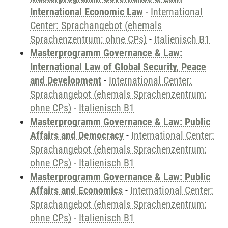
International Economic Law
-
International
Center: Sprachangebot (ehemals
Sprachenzentrum; ohne CPs)
-
Italienisch B1
Masterprogramm Governance & Law:
International Law of Global Security, Peace
and Development
-
International Center:
Sprachangebot (ehemals Sprachenzentrum;
ohne CPs)
-
Italienisch B1
Masterprogramm Governance & Law: Public
Affairs and Democracy
-
International Center:
Sprachangebot (ehemals Sprachenzentrum;
ohne CPs)
-
Italienisch B1
Masterprogramm Governance & Law: Public
Affairs and Economics
-
International Center:
Sprachangebot (ehemals Sprachenzentrum;
ohne CPs)
-
Italienisch B1