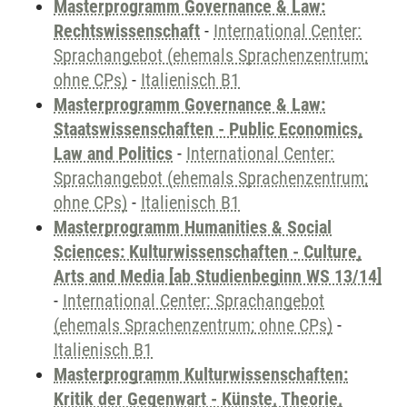
Masterprogramm Governance & Law:
Rechtswissenschaft
-
International Center:
Sprachangebot (ehemals Sprachenzentrum;
ohne CPs)
-
Italienisch B1
Masterprogramm Governance & Law:
Staatswissenschaften - Public Economics,
Law and Politics
-
International Center:
Sprachangebot (ehemals Sprachenzentrum;
ohne CPs)
-
Italienisch B1
Masterprogramm Humanities & Social
Sciences: Kulturwissenschaften - Culture,
Arts and Media [ab Studienbeginn WS 13/14]
-
International Center: Sprachangebot
(ehemals Sprachenzentrum; ohne CPs)
-
Italienisch B1
Masterprogramm Kulturwissenschaften:
Kritik der Gegenwart - Künste, Theorie,