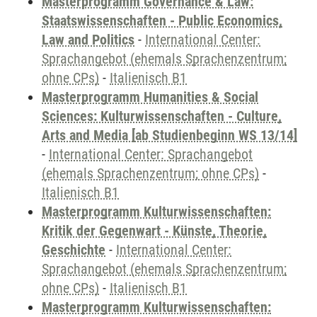
Masterprogramm Governance & Law:
Staatswissenschaften - Public Economics,
Law and Politics
-
International Center:
Sprachangebot (ehemals Sprachenzentrum;
ohne CPs)
-
Italienisch B1
Masterprogramm Humanities & Social
Sciences: Kulturwissenschaften - Culture,
Arts and Media [ab Studienbeginn WS 13/14]
-
International Center: Sprachangebot
(ehemals Sprachenzentrum; ohne CPs)
-
Italienisch B1
Masterprogramm Kulturwissenschaften:
Kritik der Gegenwart - Künste, Theorie,
Geschichte
-
International Center:
Sprachangebot (ehemals Sprachenzentrum;
ohne CPs)
-
Italienisch B1
Masterprogramm Kulturwissenschaften: