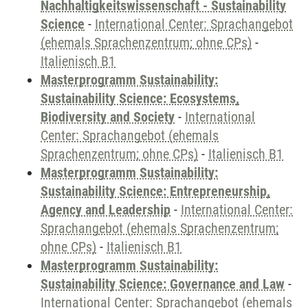
Nachhaltigkeitswissenschaft - Sustainability
Science
-
International Center: Sprachangebot
(ehemals Sprachenzentrum; ohne CPs)
-
Italienisch B1
Masterprogramm Sustainability:
Sustainability Science: Ecosystems,
Biodiversity and Society
-
International
Center: Sprachangebot (ehemals
Sprachenzentrum; ohne CPs)
-
Italienisch B1
Masterprogramm Sustainability:
Sustainability Science: Entrepreneurship,
Agency and Leadership
-
International Center:
Sprachangebot (ehemals Sprachenzentrum;
ohne CPs)
-
Italienisch B1
Masterprogramm Sustainability:
Sustainability Science: Governance and Law
-
International Center: Sprachangebot (ehemals