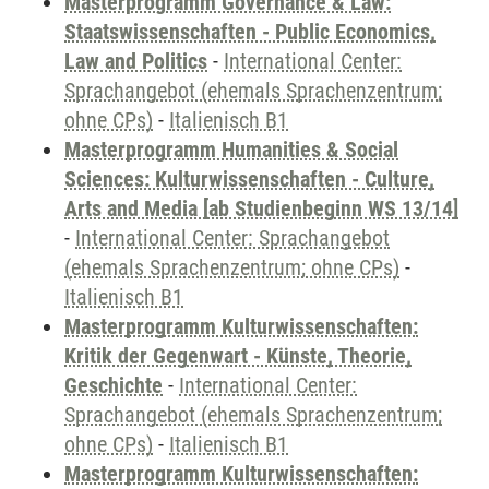
Masterprogramm Governance & Law:
Staatswissenschaften - Public Economics,
Law and Politics
-
International Center:
Sprachangebot (ehemals Sprachenzentrum;
ohne CPs)
-
Italienisch B1
Masterprogramm Humanities & Social
Sciences: Kulturwissenschaften - Culture,
Arts and Media [ab Studienbeginn WS 13/14]
-
International Center: Sprachangebot
(ehemals Sprachenzentrum; ohne CPs)
-
Italienisch B1
Masterprogramm Kulturwissenschaften:
Kritik der Gegenwart - Künste, Theorie,
Geschichte
-
International Center:
Sprachangebot (ehemals Sprachenzentrum;
ohne CPs)
-
Italienisch B1
Masterprogramm Kulturwissenschaften: