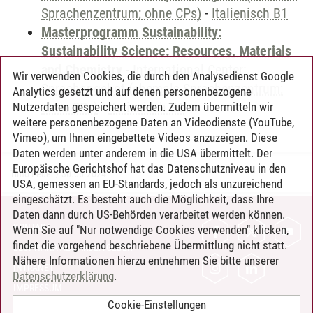
Sprachenzentrum; ohne CPs)
-
Italienisch B1
Masterprogramm Sustainability:
Sustainability Science: Resources, Materials
and Chemistry
-
International Center:
Wir verwenden Cookies, die durch den Analysedienst Google
Sprachangebot (ehemals Sprachenzentrum;
Analytics gesetzt und auf denen personenbezogene
ohne CPs)
-
Italienisch B1
Nutzerdaten gespeichert werden. Zudem übermitteln wir
weitere personenbezogene Daten an Videodienste (YouTube,
Vimeo), um Ihnen eingebettete Videos anzuzeigen. Diese
Daten werden unter anderem in die USA übermittelt. Der
Europäische Gerichtshof hat das Datenschutzniveau in den
Timo Leder
/
30.06.2024
USA, gemessen an EU-Standards, jedoch als unzureichend
eingeschätzt. Es besteht auch die Möglichkeit, dass Ihre
Daten dann durch US-Behörden verarbeitet werden können.
KONTAKT
Wenn Sie auf "Nur notwendige Cookies verwenden" klicken,
findet die vorgehend beschriebene Übermittlung nicht statt.
LEUPHANA ALS ARBEITGEBER
Nähere Informationen hierzu entnehmen Sie bitte unserer
INTRANET
Datenschutzerklärung
.
IMPRESSUM
Cookie-Einstellungen
DATENSCHUTZ