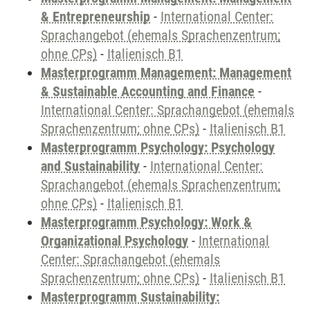
& Entrepreneurship
-
International Center:
Sprachangebot (ehemals Sprachenzentrum;
ohne CPs)
-
Italienisch B1
Masterprogramm Management: Management
& Sustainable Accounting and Finance
-
International Center: Sprachangebot (ehemals
Sprachenzentrum; ohne CPs)
-
Italienisch B1
Masterprogramm Psychology: Psychology
and Sustainability
-
International Center:
Sprachangebot (ehemals Sprachenzentrum;
ohne CPs)
-
Italienisch B1
Masterprogramm Psychology: Work &
Organizational Psychology
-
International
Center: Sprachangebot (ehemals
Sprachenzentrum; ohne CPs)
-
Italienisch B1
Masterprogramm Sustainability: