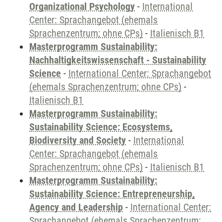
Organizational Psychology
-
International
Center: Sprachangebot (ehemals
Sprachenzentrum; ohne CPs)
-
Italienisch B1
Masterprogramm Sustainability:
Nachhaltigkeitswissenschaft - Sustainability
Science
-
International Center: Sprachangebot
(ehemals Sprachenzentrum; ohne CPs)
-
Italienisch B1
Masterprogramm Sustainability:
Sustainability Science: Ecosystems,
Biodiversity and Society
-
International
Center: Sprachangebot (ehemals
Sprachenzentrum; ohne CPs)
-
Italienisch B1
Masterprogramm Sustainability:
Sustainability Science: Entrepreneurship,
Agency and Leadership
-
International Center:
Sprachangebot (ehemals Sprachenzentrum;