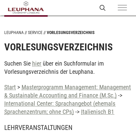
LEUPHANA
SERVICE
VORLESUNGSVERZEICHNIS
VORLESUNGSVERZEICHNIS
Suchen Sie
hier
über ein Suchformular im
Vorlesungsverzeichnis der Leuphana.
Start
>
Masterprogramm Management: Management
& Sustainable Accounting and Finance (M.Sc.)
->
International Center: Sprachangebot (ehemals
Sprachenzentrum; ohne CPs)
->
Italienisch B1
LEHRVERANSTALTUNGEN