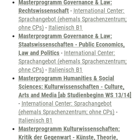
Masterprogramm Governance & Law:
Rechtswissenschaft
-
International Center:
Sprachangebot (ehemals Sprachenzentrum;
ohne CPs)
-
Italienisch B1
Masterprogramm Governance & Law:
Staatswissenschaften - Public Economics,
Law and Politics
-
International Center:
Sprachangebot (ehemals Sprachenzentrum;
ohne CPs)
-
Italienisch B1
Masterprogramm Humanities & Social
Sciences: Kulturwissenschaften - Culture,
Arts and Media [ab Studienbeginn WS 13/14]
-
International Center: Sprachangebot
(ehemals Sprachenzentrum; ohne CPs)
-
Italienisch B1
Masterprogramm Kulturwissenschaften:
Kritik der Gegenwart - Künste, Theorie,