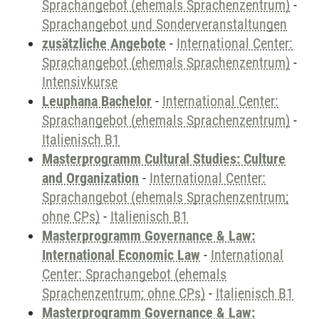
Sprachangebot (ehemals Sprachenzentrum)
-
Sprachangebot und Sonderveranstaltungen
zusätzliche Angebote
-
International Center:
Sprachangebot (ehemals Sprachenzentrum)
-
Intensivkurse
Leuphana Bachelor
-
International Center:
Sprachangebot (ehemals Sprachenzentrum)
-
Italienisch B1
Masterprogramm Cultural Studies: Culture
and Organization
-
International Center:
Sprachangebot (ehemals Sprachenzentrum;
ohne CPs)
-
Italienisch B1
Masterprogramm Governance & Law:
International Economic Law
-
International
Center: Sprachangebot (ehemals
Sprachenzentrum; ohne CPs)
-
Italienisch B1
Masterprogramm Governance & Law: