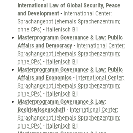
International Law of Global Security, Peace
and Development
-
International Center:
Sprachangebot (ehemals Sprachenzentrum;
ohne CPs)
-
Italienisch B1
Masterprogramm Governance & Law: Public
Affairs and Democracy
-
International Center:
Sprachangebot (ehemals Sprachenzentrum;
ohne CPs)
-
Italienisch B1
Masterprogramm Governance & Law: Public
Affairs and Economics
-
International Center:
Sprachangebot (ehemals Sprachenzentrum;
ohne CPs)
-
Italienisch B1
Masterprogramm Governance & Law:
Rechtswissenschaft
-
International Center:
Sprachangebot (ehemals Sprachenzentrum;
ohne CPs)
-
Italienisch B1