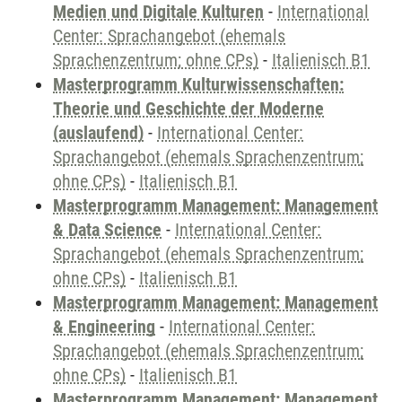
Medien und Digitale Kulturen
-
International
Center: Sprachangebot (ehemals
Sprachenzentrum; ohne CPs)
-
Italienisch B1
Masterprogramm Kulturwissenschaften:
Theorie und Geschichte der Moderne
(auslaufend)
-
International Center:
Sprachangebot (ehemals Sprachenzentrum;
ohne CPs)
-
Italienisch B1
Masterprogramm Management: Management
& Data Science
-
International Center:
Sprachangebot (ehemals Sprachenzentrum;
ohne CPs)
-
Italienisch B1
Masterprogramm Management: Management
& Engineering
-
International Center:
Sprachangebot (ehemals Sprachenzentrum;
ohne CPs)
-
Italienisch B1
Masterprogramm Management: Management