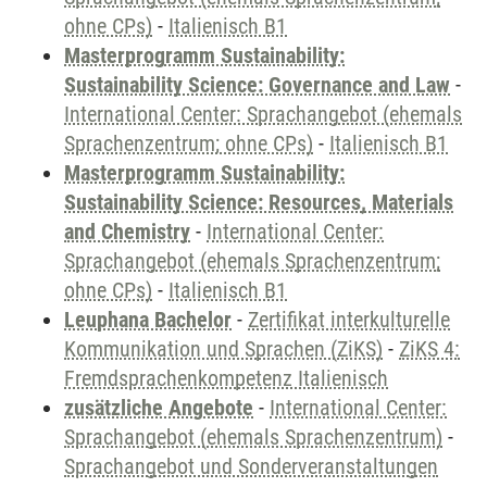
ohne CPs)
-
Italienisch B1
Masterprogramm Sustainability:
Sustainability Science: Governance and Law
-
International Center: Sprachangebot (ehemals
Sprachenzentrum; ohne CPs)
-
Italienisch B1
Masterprogramm Sustainability:
Sustainability Science: Resources, Materials
and Chemistry
-
International Center:
Sprachangebot (ehemals Sprachenzentrum;
ohne CPs)
-
Italienisch B1
Leuphana Bachelor
-
Zertifikat interkulturelle
Kommunikation und Sprachen (ZiKS)
-
ZiKS 4:
Fremdsprachenkompetenz Italienisch
zusätzliche Angebote
-
International Center:
Sprachangebot (ehemals Sprachenzentrum)
-
Sprachangebot und Sonderveranstaltungen