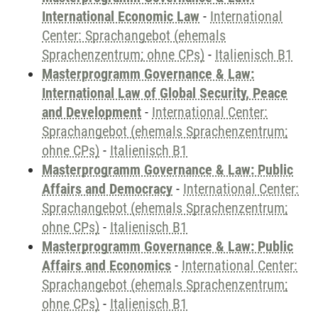
International Economic Law
-
International
Center: Sprachangebot (ehemals
Sprachenzentrum; ohne CPs)
-
Italienisch B1
Masterprogramm Governance & Law:
International Law of Global Security, Peace
and Development
-
International Center:
Sprachangebot (ehemals Sprachenzentrum;
ohne CPs)
-
Italienisch B1
Masterprogramm Governance & Law: Public
Affairs and Democracy
-
International Center:
Sprachangebot (ehemals Sprachenzentrum;
ohne CPs)
-
Italienisch B1
Masterprogramm Governance & Law: Public
Affairs and Economics
-
International Center:
Sprachangebot (ehemals Sprachenzentrum;
ohne CPs)
-
Italienisch B1