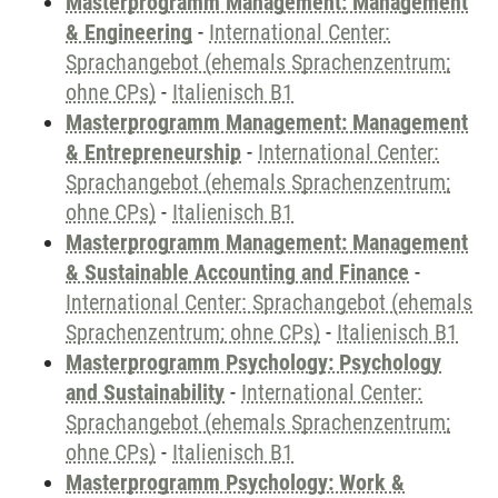
Masterprogramm Management: Management
& Engineering
-
International Center:
Sprachangebot (ehemals Sprachenzentrum;
ohne CPs)
-
Italienisch B1
Masterprogramm Management: Management
& Entrepreneurship
-
International Center:
Sprachangebot (ehemals Sprachenzentrum;
ohne CPs)
-
Italienisch B1
Masterprogramm Management: Management
& Sustainable Accounting and Finance
-
International Center: Sprachangebot (ehemals
Sprachenzentrum; ohne CPs)
-
Italienisch B1
Masterprogramm Psychology: Psychology
and Sustainability
-
International Center:
Sprachangebot (ehemals Sprachenzentrum;
ohne CPs)
-
Italienisch B1
Masterprogramm Psychology: Work &