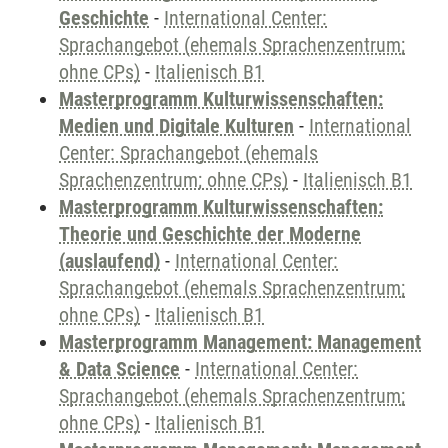
Geschichte
-
International Center:
Sprachangebot (ehemals Sprachenzentrum;
ohne CPs)
-
Italienisch B1
Masterprogramm Kulturwissenschaften:
Medien und Digitale Kulturen
-
International
Center: Sprachangebot (ehemals
Sprachenzentrum; ohne CPs)
-
Italienisch B1
Masterprogramm Kulturwissenschaften:
Theorie und Geschichte der Moderne
(auslaufend)
-
International Center:
Sprachangebot (ehemals Sprachenzentrum;
ohne CPs)
-
Italienisch B1
Masterprogramm Management: Management
& Data Science
-
International Center:
Sprachangebot (ehemals Sprachenzentrum;
ohne CPs)
-
Italienisch B1