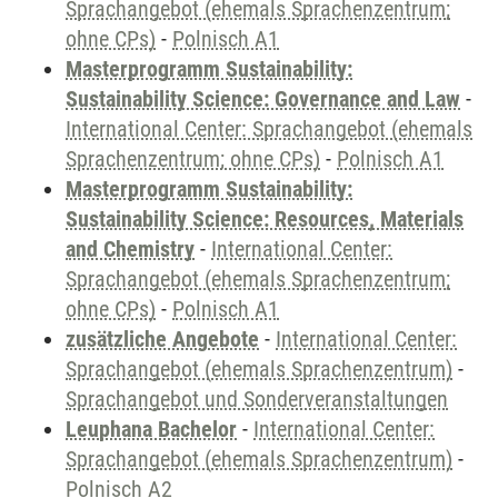
Sprachangebot (ehemals Sprachenzentrum;
ohne CPs)
-
Polnisch A1
Masterprogramm Sustainability:
Sustainability Science: Governance and Law
-
International Center: Sprachangebot (ehemals
Sprachenzentrum; ohne CPs)
-
Polnisch A1
Masterprogramm Sustainability:
Sustainability Science: Resources, Materials
and Chemistry
-
International Center:
Sprachangebot (ehemals Sprachenzentrum;
ohne CPs)
-
Polnisch A1
zusätzliche Angebote
-
International Center:
Sprachangebot (ehemals Sprachenzentrum)
-
Sprachangebot und Sonderveranstaltungen
Leuphana Bachelor
-
International Center:
Sprachangebot (ehemals Sprachenzentrum)
-
Polnisch A2