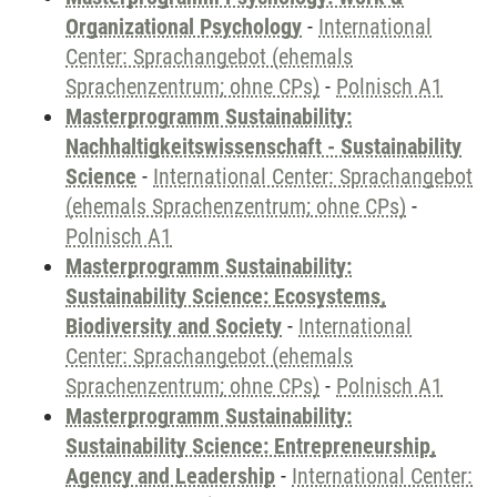
Organizational Psychology
-
International
Center: Sprachangebot (ehemals
Sprachenzentrum; ohne CPs)
-
Polnisch A1
Masterprogramm Sustainability:
Nachhaltigkeitswissenschaft - Sustainability
Science
-
International Center: Sprachangebot
(ehemals Sprachenzentrum; ohne CPs)
-
Polnisch A1
Masterprogramm Sustainability:
Sustainability Science: Ecosystems,
Biodiversity and Society
-
International
Center: Sprachangebot (ehemals
Sprachenzentrum; ohne CPs)
-
Polnisch A1
Masterprogramm Sustainability:
Sustainability Science: Entrepreneurship,
Agency and Leadership
-
International Center: