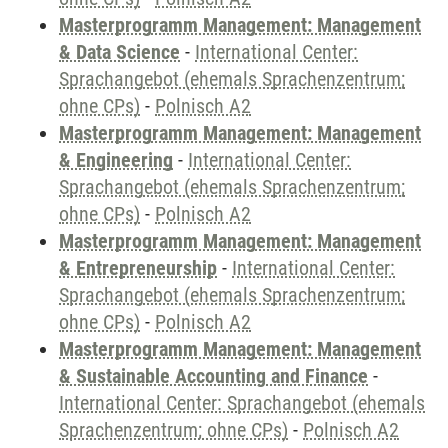
Masterprogramm Management: Management
& Data Science
-
International Center:
Sprachangebot (ehemals Sprachenzentrum;
ohne CPs)
-
Polnisch A2
Masterprogramm Management: Management
& Engineering
-
International Center:
Sprachangebot (ehemals Sprachenzentrum;
ohne CPs)
-
Polnisch A2
Masterprogramm Management: Management
& Entrepreneurship
-
International Center:
Sprachangebot (ehemals Sprachenzentrum;
ohne CPs)
-
Polnisch A2
Masterprogramm Management: Management
& Sustainable Accounting and Finance
-
International Center: Sprachangebot (ehemals
Sprachenzentrum; ohne CPs)
-
Polnisch A2