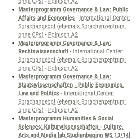
ohne CPs)
-
Polnisch A2
Masterprogramm Governance & Law: Public
Affairs and Economics
-
International Center:
Sprachangebot (ehemals Sprachenzentrum;
ohne CPs)
-
Polnisch A2
Masterprogramm Governance & Law:
Rechtswissenschaft
-
International Center:
Sprachangebot (ehemals Sprachenzentrum;
ohne CPs)
-
Polnisch A2
Masterprogramm Governance & Law:
Staatswissenschaften - Public Economics,
Law and Politics
-
International Center:
Sprachangebot (ehemals Sprachenzentrum;
ohne CPs)
-
Polnisch A2
Masterprogramm Humanities & Social
Sciences: Kulturwissenschaften - Culture,
Arts and Media [ab Studienbeginn WS 13/14]