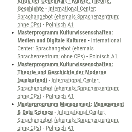
Kritik der Gegenwart - Künste, Theorie,
Geschichte
-
International Center:
Sprachangebot (ehemals Sprachenzentrum;
ohne CPs)
-
Polnisch A1
Masterprogramm Kulturwissenschaften:
Medien und Digitale Kulturen
-
International
Center: Sprachangebot (ehemals
Sprachenzentrum; ohne CPs)
-
Polnisch A1
Masterprogramm Kulturwissenschaften:
Theorie und Geschichte der Moderne
(auslaufend)
-
International Center:
Sprachangebot (ehemals Sprachenzentrum;
ohne CPs)
-
Polnisch A1
Masterprogramm Management: Management
& Data Science
-
International Center:
Sprachangebot (ehemals Sprachenzentrum;
ohne CPs)
-
Polnisch A1