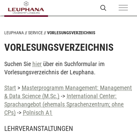
LEUPHANA
SERVICE
VORLESUNGSVERZEICHNIS
VORLESUNGSVERZEICHNIS
Suchen Sie
hier
über ein Suchformular im
Vorlesungsverzeichnis der Leuphana.
Start
>
Masterprogramm Management: Management
& Data Science (M.Sc.)
->
International Center:
Sprachangebot (ehemals Sprachenzentrum; ohne
CPs)
->
Polnisch A1
LEHRVERANSTALTUNGEN