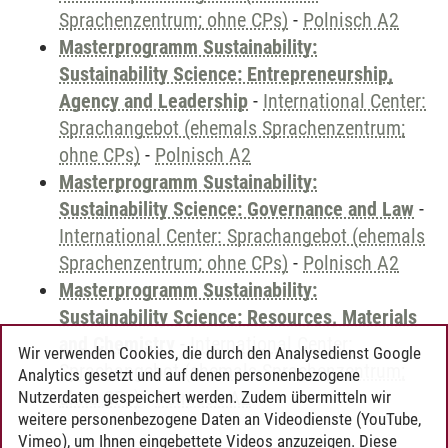
Sprachenzentrum; ohne CPs)
-
Polnisch A2
Masterprogramm Sustainability:
Sustainability Science: Entrepreneurship,
Agency and Leadership
-
International Center:
Sprachangebot (ehemals Sprachenzentrum;
ohne CPs)
-
Polnisch A2
Masterprogramm Sustainability:
Sustainability Science: Governance and Law
-
International Center: Sprachangebot (ehemals
Sprachenzentrum; ohne CPs)
-
Polnisch A2
Masterprogramm Sustainability:
Sustainability Science: Resources, Materials
and Chemistry
-
International Center:
Wir verwenden Cookies, die durch den Analysedienst Google
Sprachangebot (ehemals Sprachenzentrum;
Analytics gesetzt und auf denen personenbezogene
ohne CPs)
-
Polnisch A2
Nutzerdaten gespeichert werden. Zudem übermitteln wir
weitere personenbezogene Daten an Videodienste (YouTube,
Vimeo), um Ihnen eingebettete Videos anzuzeigen. Diese