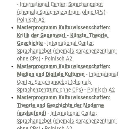
-
International Center: Sprachangebot
(ehemals Sprachenzentrum; ohne CPs)
-
Polnisch A2
Masterprogramm Kulturwissenschaften:
Kritik der Gegenwart - Künste, Theorie,
Geschichte
-
International Center:
Sprachangebot (ehemals Sprachenzentrum;
ohne CPs)
-
Polnisch A2
Masterprogramm Kulturwissenschaften:
Medien und Digitale Kulturen
-
International
Center: Sprachangebot (ehemals
Sprachenzentrum; ohne CPs)
-
Polnisch A2
Masterprogramm Kulturwissenschaften:
Theorie und Geschichte der Moderne
(auslaufend)
-
International Center:
Sprachangebot (ehemals Sprachenzentrum;
ohne CPs)
-
Polnisch A2