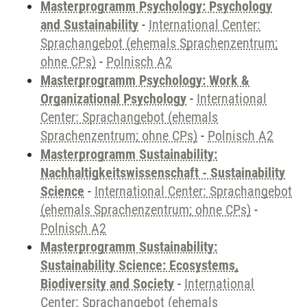
Masterprogramm Psychology: Psychology
and Sustainability
-
International Center:
Sprachangebot (ehemals Sprachenzentrum;
ohne CPs)
-
Polnisch A2
Masterprogramm Psychology: Work &
Organizational Psychology
-
International
Center: Sprachangebot (ehemals
Sprachenzentrum; ohne CPs)
-
Polnisch A2
Masterprogramm Sustainability:
Nachhaltigkeitswissenschaft - Sustainability
Science
-
International Center: Sprachangebot
(ehemals Sprachenzentrum; ohne CPs)
-
Polnisch A2
Masterprogramm Sustainability:
Sustainability Science: Ecosystems,
Biodiversity and Society
-
International
Center: Sprachangebot (ehemals