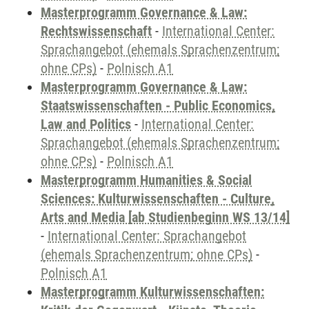
Masterprogramm Governance & Law:
Rechtswissenschaft
-
International Center:
Sprachangebot (ehemals Sprachenzentrum;
ohne CPs)
-
Polnisch A1
Masterprogramm Governance & Law:
Staatswissenschaften - Public Economics,
Law and Politics
-
International Center:
Sprachangebot (ehemals Sprachenzentrum;
ohne CPs)
-
Polnisch A1
Masterprogramm Humanities & Social
Sciences: Kulturwissenschaften - Culture,
Arts and Media [ab Studienbeginn WS 13/14]
-
International Center: Sprachangebot
(ehemals Sprachenzentrum; ohne CPs)
-
Polnisch A1
Masterprogramm Kulturwissenschaften: