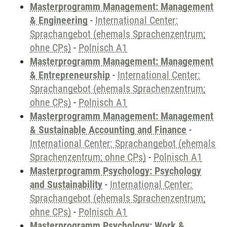
Masterprogramm Management: Management
& Engineering
-
International Center:
Sprachangebot (ehemals Sprachenzentrum;
ohne CPs)
-
Polnisch A1
Masterprogramm Management: Management
& Entrepreneurship
-
International Center:
Sprachangebot (ehemals Sprachenzentrum;
ohne CPs)
-
Polnisch A1
Masterprogramm Management: Management
& Sustainable Accounting and Finance
-
International Center: Sprachangebot (ehemals
Sprachenzentrum; ohne CPs)
-
Polnisch A1
Masterprogramm Psychology: Psychology
and Sustainability
-
International Center:
Sprachangebot (ehemals Sprachenzentrum;
ohne CPs)
-
Polnisch A1
Masterprogramm Psychology: Work &