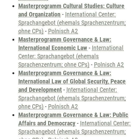
Masterprogramm Cultural Studies: Culture
and Organization
-
International Center:
Sprachangebot (ehemals Sprachenzentrum;
ohne CPs)
-
Polnisch A2
Masterprogramm Governance & Law:
International Economic Law
-
International
Center: Sprachangebot (ehemals
Sprachenzentrum; ohne CPs)
-
Polnisch A2
Masterprogramm Governance & Law:
International Law of Global Security, Peace
and Development
-
International Center:
Sprachangebot (ehemals Sprachenzentrum;
ohne CPs)
-
Polnisch A2
Masterprogramm Governance & Law: Public
Affairs and Democracy
-
International Center:
Sprachangebot (ehemals Sprachenzentrum;