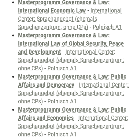
Masterprogramm Governance & Law:
International Economic Law
-
International
Center: Sprachangebot (ehemals
Sprachenzentrum; ohne CPs)
-
Polnisch A1
Masterprogramm Governance & Law:
International Law of Global Security, Peace
and Development
-
International Center:
Sprachangebot (ehemals Sprachenzentrum;
ohne CPs)
-
Polnisch A1
Masterprogramm Governance & Law: Public
Affairs and Democracy
-
International Center:
Sprachangebot (ehemals Sprachenzentrum;
ohne CPs)
-
Polnisch A1
Masterprogramm Governance & Law: Public
Affairs and Economics
-
International Center:
Sprachangebot (ehemals Sprachenzentrum;
ohne CPs)
-
Polnisch A1