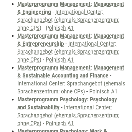
Masterprogramm Management: Management
& Engineering
-
International Center:
Sprachangebot (ehemals Sprachenzentrum;
ohne CPs)
-
Polnisch A1
Masterprogramm Management: Management
& Entrepreneurship
-
International Center:
Sprachangebot (ehemals Sprachenzentrum;
ohne CPs)
-
Polnisch A1
Masterprogramm Management: Management
& Sustainable Accounting and Finance
-
International Center: Sprachangebot (ehemals
Sprachenzentrum; ohne CPs)
-
Polnisch A1
Masterprogramm Psychology: Psychology
and Sustainability
-
International Center:
Sprachangebot (ehemals Sprachenzentrum;
ohne CPs)
-
Polnisch A1
Masterprogramm Psychology: Work &