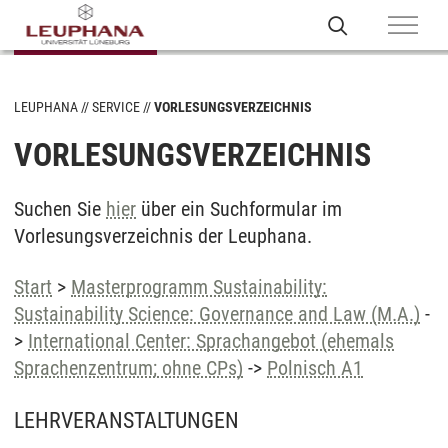
LEUPHANA
SERVICE
VORLESUNGSVERZEICHNIS
VORLESUNGSVERZEICHNIS
Suchen Sie
hier
über ein Suchformular im
Vorlesungsverzeichnis der Leuphana.
Start
>
Masterprogramm Sustainability:
Sustainability Science: Governance and Law (M.A.)
-
>
International Center: Sprachangebot (ehemals
Sprachenzentrum; ohne CPs)
->
Polnisch A1
LEHRVERANSTALTUNGEN