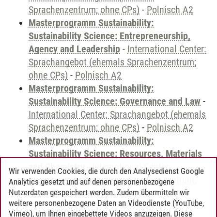
Sprachenzentrum; ohne CPs)
-
Polnisch A2
Masterprogramm Sustainability:
Sustainability Science: Entrepreneurship,
Agency and Leadership
-
International Center:
Sprachangebot (ehemals Sprachenzentrum;
ohne CPs)
-
Polnisch A2
Masterprogramm Sustainability:
Sustainability Science: Governance and Law
-
International Center: Sprachangebot (ehemals
Sprachenzentrum; ohne CPs)
-
Polnisch A2
Masterprogramm Sustainability:
Sustainability Science: Resources, Materials
and Chemistry
-
International Center:
Wir verwenden Cookies, die durch den Analysedienst Google
Sprachangebot (ehemals Sprachenzentrum;
Analytics gesetzt und auf denen personenbezogene
ohne CPs)
-
Polnisch A2
Nutzerdaten gespeichert werden. Zudem übermitteln wir
weitere personenbezogene Daten an Videodienste (YouTube,
Vimeo), um Ihnen eingebettete Videos anzuzeigen. Diese