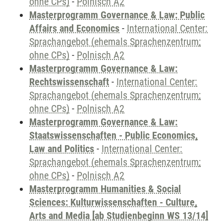
ohne CPs)
-
Polnisch A2
Masterprogramm Governance & Law: Public
Affairs and Economics
-
International Center:
Sprachangebot (ehemals Sprachenzentrum;
ohne CPs)
-
Polnisch A2
Masterprogramm Governance & Law:
Rechtswissenschaft
-
International Center:
Sprachangebot (ehemals Sprachenzentrum;
ohne CPs)
-
Polnisch A2
Masterprogramm Governance & Law:
Staatswissenschaften - Public Economics,
Law and Politics
-
International Center:
Sprachangebot (ehemals Sprachenzentrum;
ohne CPs)
-
Polnisch A2
Masterprogramm Humanities & Social
Sciences: Kulturwissenschaften - Culture,
Arts and Media [ab Studienbeginn WS 13/14]