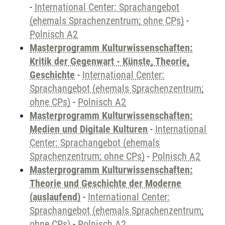
-
International Center: Sprachangebot
(ehemals Sprachenzentrum; ohne CPs)
-
Polnisch A2
Masterprogramm Kulturwissenschaften:
Kritik der Gegenwart - Künste, Theorie,
Geschichte
-
International Center:
Sprachangebot (ehemals Sprachenzentrum;
ohne CPs)
-
Polnisch A2
Masterprogramm Kulturwissenschaften:
Medien und Digitale Kulturen
-
International
Center: Sprachangebot (ehemals
Sprachenzentrum; ohne CPs)
-
Polnisch A2
Masterprogramm Kulturwissenschaften:
Theorie und Geschichte der Moderne
(auslaufend)
-
International Center:
Sprachangebot (ehemals Sprachenzentrum;
ohne CPs)
-
Polnisch A2