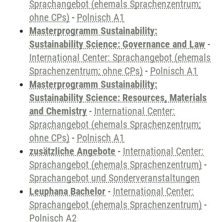
Sprachangebot (ehemals Sprachenzentrum;
ohne CPs)
-
Polnisch A1
Masterprogramm Sustainability:
Sustainability Science: Governance and Law
-
International Center: Sprachangebot (ehemals
Sprachenzentrum; ohne CPs)
-
Polnisch A1
Masterprogramm Sustainability:
Sustainability Science: Resources, Materials
and Chemistry
-
International Center:
Sprachangebot (ehemals Sprachenzentrum;
ohne CPs)
-
Polnisch A1
zusätzliche Angebote
-
International Center:
Sprachangebot (ehemals Sprachenzentrum)
-
Sprachangebot und Sonderveranstaltungen
Leuphana Bachelor
-
International Center:
Sprachangebot (ehemals Sprachenzentrum)
-
Polnisch A2