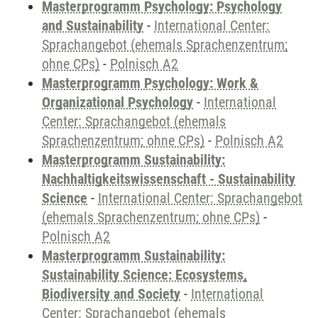
Masterprogramm Psychology: Psychology
and Sustainability
-
International Center:
Sprachangebot (ehemals Sprachenzentrum;
ohne CPs)
-
Polnisch A2
Masterprogramm Psychology: Work &
Organizational Psychology
-
International
Center: Sprachangebot (ehemals
Sprachenzentrum; ohne CPs)
-
Polnisch A2
Masterprogramm Sustainability:
Nachhaltigkeitswissenschaft - Sustainability
Science
-
International Center: Sprachangebot
(ehemals Sprachenzentrum; ohne CPs)
-
Polnisch A2
Masterprogramm Sustainability:
Sustainability Science: Ecosystems,
Biodiversity and Society
-
International
Center: Sprachangebot (ehemals