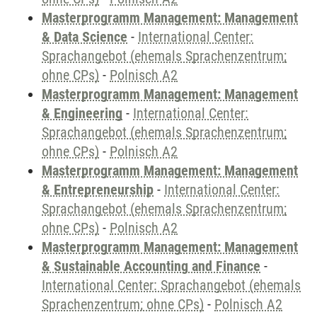
Masterprogramm Management: Management
& Data Science
-
International Center:
Sprachangebot (ehemals Sprachenzentrum;
ohne CPs)
-
Polnisch A2
Masterprogramm Management: Management
& Engineering
-
International Center:
Sprachangebot (ehemals Sprachenzentrum;
ohne CPs)
-
Polnisch A2
Masterprogramm Management: Management
& Entrepreneurship
-
International Center:
Sprachangebot (ehemals Sprachenzentrum;
ohne CPs)
-
Polnisch A2
Masterprogramm Management: Management
& Sustainable Accounting and Finance
-
International Center: Sprachangebot (ehemals
Sprachenzentrum; ohne CPs)
-
Polnisch A2