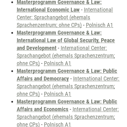
Masterprogramm Governance & Law:
International Economic Law
-
International
Center: Sprachangebot (ehemals
Sprachenzentrum; ohne CPs)
-
Polnisch A1
Masterprogramm Governance & Law:
International Law of Global Security, Peace
and Development
-
International Center:
Sprachangebot (ehemals Sprachenzentrum;
ohne CPs)
-
Polnisch A1
Masterprogramm Governance & Law: Public
Affairs and Democracy
-
International Center:
Sprachangebot (ehemals Sprachenzentrum;
ohne CPs)
-
Polnisch A1
Masterprogramm Governance & Law: Public
Affairs and Economics
-
International Center:
Sprachangebot (ehemals Sprachenzentrum;
ohne CPs)
-
Polnisch A1