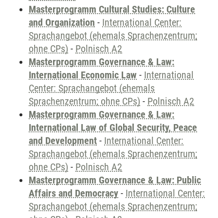
Masterprogramm Cultural Studies: Culture
and Organization
-
International Center:
Sprachangebot (ehemals Sprachenzentrum;
ohne CPs)
-
Polnisch A2
Masterprogramm Governance & Law:
International Economic Law
-
International
Center: Sprachangebot (ehemals
Sprachenzentrum; ohne CPs)
-
Polnisch A2
Masterprogramm Governance & Law:
International Law of Global Security, Peace
and Development
-
International Center:
Sprachangebot (ehemals Sprachenzentrum;
ohne CPs)
-
Polnisch A2
Masterprogramm Governance & Law: Public
Affairs and Democracy
-
International Center:
Sprachangebot (ehemals Sprachenzentrum;