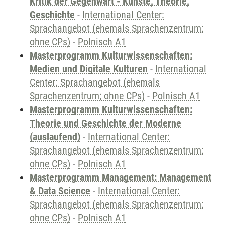
Kritik der Gegenwart - Künste, Theorie,
Geschichte
-
International Center:
Sprachangebot (ehemals Sprachenzentrum;
ohne CPs)
-
Polnisch A1
Masterprogramm Kulturwissenschaften:
Medien und Digitale Kulturen
-
International
Center: Sprachangebot (ehemals
Sprachenzentrum; ohne CPs)
-
Polnisch A1
Masterprogramm Kulturwissenschaften:
Theorie und Geschichte der Moderne
(auslaufend)
-
International Center:
Sprachangebot (ehemals Sprachenzentrum;
ohne CPs)
-
Polnisch A1
Masterprogramm Management: Management
& Data Science
-
International Center:
Sprachangebot (ehemals Sprachenzentrum;
ohne CPs)
-
Polnisch A1