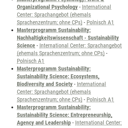
Organizational Psychology
-
International
Center: Sprachangebot (ehemals
Sprachenzentrum; ohne CPs)
-
Polnisch A1
Masterprogramm Sustainability:
Nachhaltigkeitswissenschaft - Sustainability
Science
-
International Center: Sprachangebot
(ehemals Sprachenzentrum; ohne CPs)
-
Polnisch A1
Masterprogramm Sustainability:
Sustainability Science: Ecosystems,
Biodiversity and Society
-
International
Center: Sprachangebot (ehemals
Sprachenzentrum; ohne CPs)
-
Polnisch A1
Masterprogramm Sustainability:
Sustainability Science: Entrepreneurship,
Agency and Leadership
-
International Center: