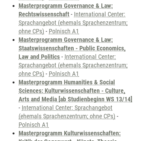
Masterprogramm Governance & Law:
Rechtswissenschaft
-
International Center:
Sprachangebot (ehemals Sprachenzentrum;
ohne CPs)
-
Polnisch A1
Masterprogramm Governance & Law:
Staatswissenschaften - Public Economics,
Law and Politics
-
International Center:
Sprachangebot (ehemals Sprachenzentrum;
ohne CPs)
-
Polnisch A1
Masterprogramm Humanities & Social
Sciences: Kulturwissenschaften - Culture,
Arts and Media [ab Studienbeginn WS 13/14]
-
International Center: Sprachangebot
(ehemals Sprachenzentrum; ohne CPs)
-
Polnisch A1
Masterprogramm Kulturwissenschaften: