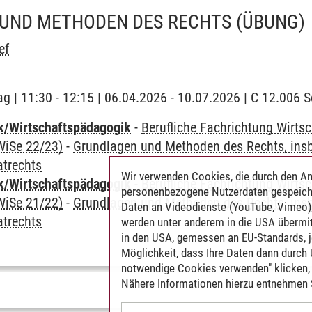
UND METHODEN DES RECHTS
(ÜBUNG)
ef
ag | 11:30 - 12:15 | 06.04.2026 - 10.07.2026 | C 12.006
k/Wirtschaftspädagogik
-
Berufliche Fachrichtung Wirts
WiSe 22/23)
-
Grundlagen und Methoden des Rechts, ins
atrechts
Wir verwenden Cookies, die durch den An
k/Wirtschaftspädagogik
-
Berufliche Fachrichtung Wirts
personenbezogene Nutzerdaten gespeich
WiSe 21/22)
-
Grundlagen und Methoden des Rechts, ins
Daten an Videodienste (YouTube, Vimeo),
atrechts
werden unter anderem in die USA übermit
in den USA, gemessen an EU-Standards, j
Möglichkeit, dass Ihre Daten dann durch
notwendige Cookies verwenden" klicken, f
Nähere Informationen hierzu entnehmen S