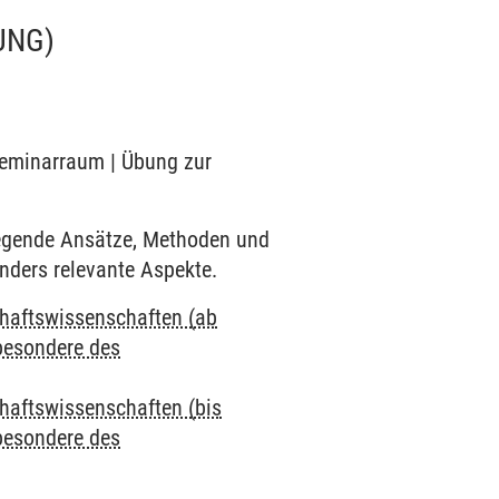
UNG)
 Seminarraum | Übung zur
legende Ansätze, Methoden und
nders relevante Aspekte.
chaftswissenschaften (ab
besondere des
chaftswissenschaften (bis
besondere des