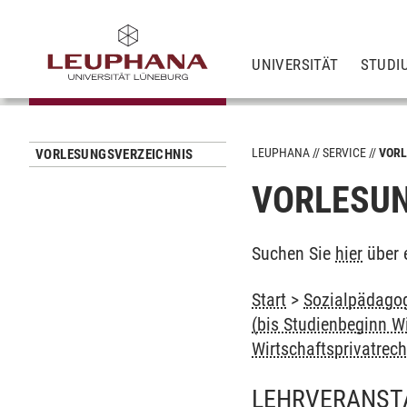
UNIVERSITÄT
STUDI
LEUPHANA
SERVICE
VORL
VORLESUNGSVERZEICHNIS
VORLESUN
Suchen Sie
hier
über 
Start
>
Sozialpädagog
(bis Studienbeginn W
Wirtschaftsprivatrech
LEHRVERANST