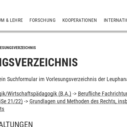
UM & LEHRE
FORSCHUNG
KOOPERATIONEN
INTERNATI
ESUNGSVERZEICHNIS
GSVERZEICHNIS
ein Suchformular im Vorlesungsverzeichnis der Leuphan
ik/Wirtschaftspädagogik (B.A.)
->
Berufliche Fachricht
iSe 21/22)
->
Grundlagen und Methoden des Rechts, ins
ts
ALTUNGEN