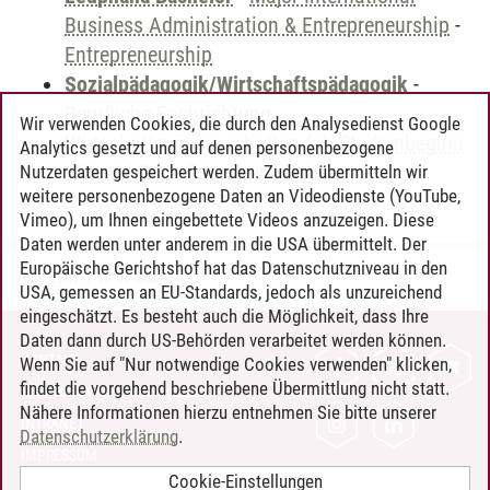
Business Administration & Entrepreneurship
-
Entrepreneurship
Sozialpädagogik/Wirtschaftspädagogik
-
Berufliche Fachrichtung
Wir verwenden Cookies, die durch den Analysedienst Google
Wirtschaftswissenschaften (ab Studienbeginn
Analytics gesetzt und auf denen personenbezogene
WiSe 22/23)
-
Entrepreneurship
Nutzerdaten gespeichert werden. Zudem übermitteln wir
weitere personenbezogene Daten an Videodienste (YouTube,
Vimeo), um Ihnen eingebettete Videos anzuzeigen. Diese
Daten werden unter anderem in die USA übermittelt. Der
Europäische Gerichtshof hat das Datenschutzniveau in den
Timo Leder
/
30.06.2024
USA, gemessen an EU-Standards, jedoch als unzureichend
eingeschätzt. Es besteht auch die Möglichkeit, dass Ihre
Daten dann durch US-Behörden verarbeitet werden können.
KONTAKT
Wenn Sie auf "Nur notwendige Cookies verwenden" klicken,
findet die vorgehend beschriebene Übermittlung nicht statt.
LEUPHANA ALS ARBEITGEBER
Nähere Informationen hierzu entnehmen Sie bitte unserer
INTRANET
Datenschutzerklärung
.
IMPRESSUM
Cookie-Einstellungen
DATENSCHUTZ