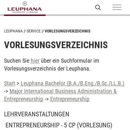
LEUPHANA
SERVICE
VORLESUNGSVERZEICHNIS
VORLESUNGSVERZEICHNIS
Suchen Sie
hier
über ein Suchformular im
Vorlesungsverzeichnis der Leuphana.
Start
>
Leuphana Bachelor (B.A./B.Eng./B.Sc./LL.B.)
->
Major International Business Administration &
Entrepreneurship
->
Entrepreneurship
LEHRVERANSTALTUNGEN
ENTREPRENEURSHIP - 5 CP
(VORLESUNG)