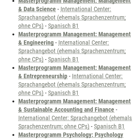
Masterprogramm Management: Management
& Data Science
-
International Center:
Sprachangebot (ehemals Sprachenzentrum;
ohne CPs)
-
Spanisch B1
Masterprogramm Management: Management
& Engineering
-
International Center:
Sprachangebot (ehemals Sprachenzentrum;
ohne CPs)
-
Spanisch B1
Masterprogramm Management: Management
& Entrepreneurship
-
International Center:
Sprachangebot (ehemals Sprachenzentrum;
ohne CPs)
-
Spanisch B1
Masterprogramm Management: Management
& Sustainable Accounting and Finance
-
International Center: Sprachangebot (ehemals
Sprachenzentrum; ohne CPs)
-
Spanisch B1
Masterprogramm Psychology: Psychology