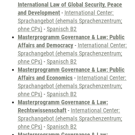
International Law of Global Security, Peace
and Development
-
International Center:
Sprachangebot (ehemals Sprachenzentrum;
ohne CPs)
-
Spanisch B2
Masterprogramm Governance & Law: Public
Affairs and Democracy
-
International Center:
Sprachangebot (ehemals Sprachenzentrum;
ohne CPs)
-
Spanisch B2
Masterprogramm Governance & Law: Public
Affairs and Economics
-
International Center:
Sprachangebot (ehemals Sprachenzentrum;
ohne CPs)
-
Spanisch B2
Masterprogramm Governance & Law:
Rechtswissenschaft
-
International Center:
Sprachangebot (ehemals Sprachenzentrum;
ohne CPs)
-
Spanisch B2
Masterprogramm Governance & Law: