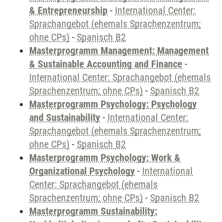
& Entrepreneurship
-
International Center:
Sprachangebot (ehemals Sprachenzentrum;
ohne CPs)
-
Spanisch B2
Masterprogramm Management: Management
& Sustainable Accounting and Finance
-
International Center: Sprachangebot (ehemals
Sprachenzentrum; ohne CPs)
-
Spanisch B2
Masterprogramm Psychology: Psychology
and Sustainability
-
International Center:
Sprachangebot (ehemals Sprachenzentrum;
ohne CPs)
-
Spanisch B2
Masterprogramm Psychology: Work &
Organizational Psychology
-
International
Center: Sprachangebot (ehemals
Sprachenzentrum; ohne CPs)
-
Spanisch B2
Masterprogramm Sustainability: