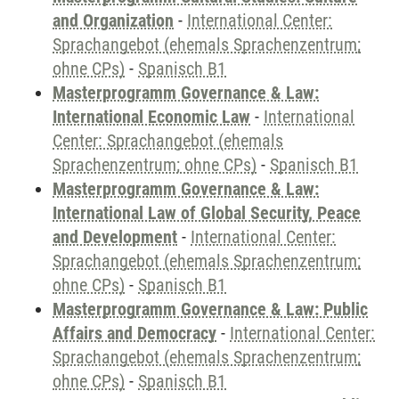
and Organization
-
International Center:
Sprachangebot (ehemals Sprachenzentrum;
ohne CPs)
-
Spanisch B1
Masterprogramm Governance & Law:
International Economic Law
-
International
Center: Sprachangebot (ehemals
Sprachenzentrum; ohne CPs)
-
Spanisch B1
Masterprogramm Governance & Law:
International Law of Global Security, Peace
and Development
-
International Center:
Sprachangebot (ehemals Sprachenzentrum;
ohne CPs)
-
Spanisch B1
Masterprogramm Governance & Law: Public
Affairs and Democracy
-
International Center:
Sprachangebot (ehemals Sprachenzentrum;
ohne CPs)
-
Spanisch B1