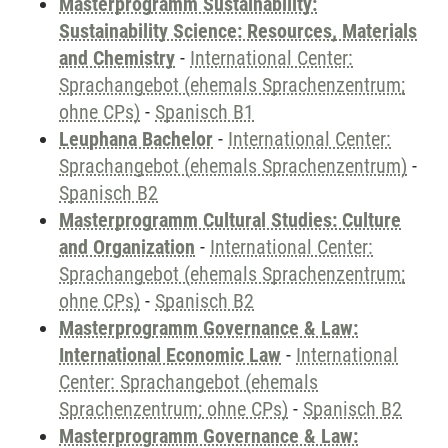
Masterprogramm Sustainability:
Sustainability Science: Resources, Materials
and Chemistry
-
International Center:
Sprachangebot (ehemals Sprachenzentrum;
ohne CPs)
-
Spanisch B1
Leuphana Bachelor
-
International Center:
Sprachangebot (ehemals Sprachenzentrum)
-
Spanisch B2
Masterprogramm Cultural Studies: Culture
and Organization
-
International Center:
Sprachangebot (ehemals Sprachenzentrum;
ohne CPs)
-
Spanisch B2
Masterprogramm Governance & Law:
International Economic Law
-
International
Center: Sprachangebot (ehemals
Sprachenzentrum; ohne CPs)
-
Spanisch B2
Masterprogramm Governance & Law: