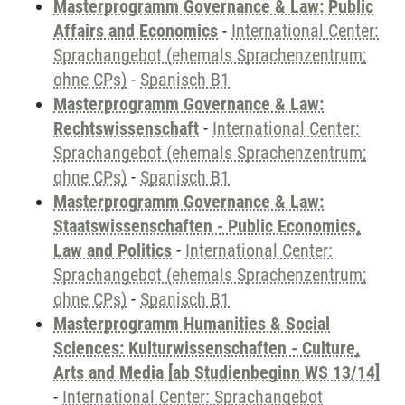
Masterprogramm Governance & Law: Public
Affairs and Economics
-
International Center:
Sprachangebot (ehemals Sprachenzentrum;
ohne CPs)
-
Spanisch B1
Masterprogramm Governance & Law:
Rechtswissenschaft
-
International Center:
Sprachangebot (ehemals Sprachenzentrum;
ohne CPs)
-
Spanisch B1
Masterprogramm Governance & Law:
Staatswissenschaften - Public Economics,
Law and Politics
-
International Center:
Sprachangebot (ehemals Sprachenzentrum;
ohne CPs)
-
Spanisch B1
Masterprogramm Humanities & Social
Sciences: Kulturwissenschaften - Culture,
Arts and Media [ab Studienbeginn WS 13/14]
-
International Center: Sprachangebot