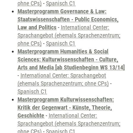
ohne CPs)
-
Spanisch C1
Masterprogramm Governance & Law:
Staatswissenschaften - Public Economics,
Law and Politics
-
International Center:
Sprachangebot (ehemals Sprachenzentrum;
ohne CPs)
-
Spanisch C1
Masterprogramm Humanities & Social
Sciences: Kulturwissenschaften - Culture,
Arts and Media [ab Studienbeginn WS 13/14]
-
International Center: Sprachangebot
(ehemals Sprachenzentrum; ohne CPs)
-
Spanisch C1
Masterprogramm Kulturwissenschaften:
Kritik der Gegenwart - Künste, Theorie,
Geschichte
-
International Center:
Sprachangebot (ehemals Sprachenzentrum;
ohne CPs)
-
Spanisch C1