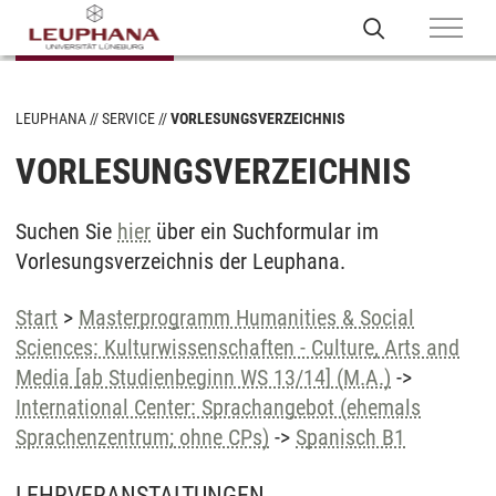
LEUPHANA
SERVICE
VORLESUNGSVERZEICHNIS
VORLESUNGSVERZEICHNIS
Suchen Sie
hier
über ein Suchformular im
Vorlesungsverzeichnis der Leuphana.
Start
>
Masterprogramm Humanities & Social
Sciences: Kulturwissenschaften - Culture, Arts and
Media [ab Studienbeginn WS 13/14] (M.A.)
->
International Center: Sprachangebot (ehemals
Sprachenzentrum; ohne CPs)
->
Spanisch B1
LEHRVERANSTALTUNGEN