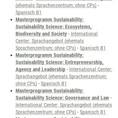
(ehemals Sprachenzentrum; ohne CPs)
-
Spanisch B1
Masterprogramm Sustainability:
Sustainability Science: Ecosystems,
Biodiversity and Society
-
International
Center: Sprachangebot (ehemals
Sprachenzentrum; ohne CPs)
-
Spanisch B1
Masterprogramm Sustainability:
Sustainability Science: Entrepreneurship,
Agency and Leadership
-
International Center:
Sprachangebot (ehemals Sprachenzentrum;
ohne CPs)
-
Spanisch B1
Masterprogramm Sustainability:
Sustainability Science: Governance and Law
-
International Center: Sprachangebot (ehemals
Sprachenzentrum; ohne CPs)
-
Spanisch B1