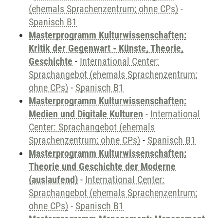
(ehemals Sprachenzentrum; ohne CPs)
-
Spanisch B1
Masterprogramm Kulturwissenschaften:
Kritik der Gegenwart - Künste, Theorie,
Geschichte
-
International Center:
Sprachangebot (ehemals Sprachenzentrum;
ohne CPs)
-
Spanisch B1
Masterprogramm Kulturwissenschaften:
Medien und Digitale Kulturen
-
International
Center: Sprachangebot (ehemals
Sprachenzentrum; ohne CPs)
-
Spanisch B1
Masterprogramm Kulturwissenschaften:
Theorie und Geschichte der Moderne
(auslaufend)
-
International Center:
Sprachangebot (ehemals Sprachenzentrum;
ohne CPs)
-
Spanisch B1