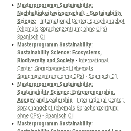
Masterprogramm Sustainability:
Nachhaltigkeitswissenschaft - Sustainability
Science
-
International Center: Sprachangebot
(ehemals Sprachenzentrum; ohne CPs)
-
Spanisch C1
Masterprogramm Sustainability:
Sustainability Science: Ecosystems,
Biodiversity and Society
-
International
Center: Sprachangebot (ehemals
Sprachenzentrum; ohne CPs)
-
Spanisch C1
Masterprogramm Sustainability:
Sustainability Science: Entrepreneurship,
Agency and Leadership
-
International Center:
Sprachangebot (ehemals Sprachenzentrum;
ohne CPs)
-
Spanisch C1
Masterprogramm Sustainability: