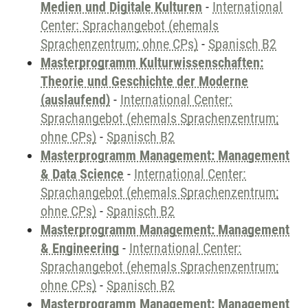
Medien und Digitale Kulturen
-
International
Center: Sprachangebot (ehemals
Sprachenzentrum; ohne CPs)
-
Spanisch B2
Masterprogramm Kulturwissenschaften:
Theorie und Geschichte der Moderne
(auslaufend)
-
International Center:
Sprachangebot (ehemals Sprachenzentrum;
ohne CPs)
-
Spanisch B2
Masterprogramm Management: Management
& Data Science
-
International Center:
Sprachangebot (ehemals Sprachenzentrum;
ohne CPs)
-
Spanisch B2
Masterprogramm Management: Management
& Engineering
-
International Center:
Sprachangebot (ehemals Sprachenzentrum;
ohne CPs)
-
Spanisch B2
Masterprogramm Management: Management