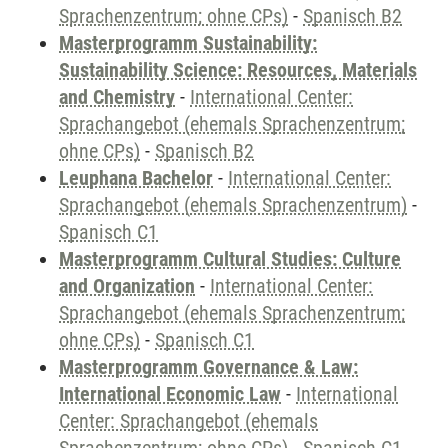
Sprachenzentrum; ohne CPs)
-
Spanisch B2
Masterprogramm Sustainability:
Sustainability Science: Resources, Materials
and Chemistry
-
International Center:
Sprachangebot (ehemals Sprachenzentrum;
ohne CPs)
-
Spanisch B2
Leuphana Bachelor
-
International Center:
Sprachangebot (ehemals Sprachenzentrum)
-
Spanisch C1
Masterprogramm Cultural Studies: Culture
and Organization
-
International Center:
Sprachangebot (ehemals Sprachenzentrum;
ohne CPs)
-
Spanisch C1
Masterprogramm Governance & Law:
International Economic Law
-
International
Center: Sprachangebot (ehemals