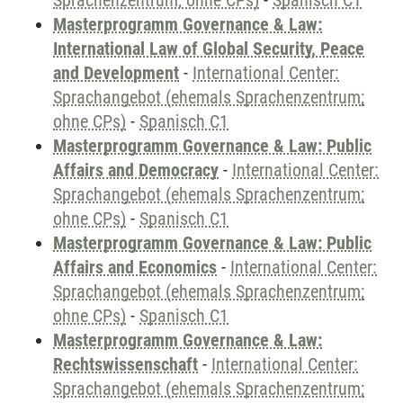
Sprachenzentrum; ohne CPs)
-
Spanisch C1
Masterprogramm Governance & Law:
International Law of Global Security, Peace
and Development
-
International Center:
Sprachangebot (ehemals Sprachenzentrum;
ohne CPs)
-
Spanisch C1
Masterprogramm Governance & Law: Public
Affairs and Democracy
-
International Center:
Sprachangebot (ehemals Sprachenzentrum;
ohne CPs)
-
Spanisch C1
Masterprogramm Governance & Law: Public
Affairs and Economics
-
International Center:
Sprachangebot (ehemals Sprachenzentrum;
ohne CPs)
-
Spanisch C1
Masterprogramm Governance & Law:
Rechtswissenschaft
-
International Center:
Sprachangebot (ehemals Sprachenzentrum;