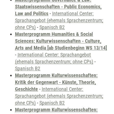
Staatswissenschaften - Public Economics,
Law and Politics
-
International Center:
Sprachangebot (ehemals Sprachenzentrum;
ohne CPs)
-
Spanisch B2
Masterprogramm Humanities & Social
Sciences: Kulturwissenschaften - Culture,
Arts and Media [ab Studienbeginn WS 13/14]
-
International Center: Sprachangebot
(ehemals Sprachenzentrum; ohne CPs)
-
Spanisch B2
Masterprogramm Kulturwissenschaften:
Kritik der Gegenwart - Künste, Theorie,
Geschichte
-
International Center:
Sprachangebot (ehemals Sprachenzentrum;
ohne CPs)
-
Spanisch B2
Masterprogramm Kulturwissenschaften: