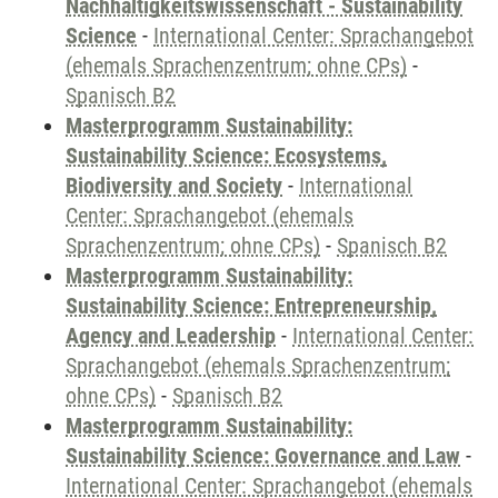
Nachhaltigkeitswissenschaft - Sustainability
Science
-
International Center: Sprachangebot
(ehemals Sprachenzentrum; ohne CPs)
-
Spanisch B2
Masterprogramm Sustainability:
Sustainability Science: Ecosystems,
Biodiversity and Society
-
International
Center: Sprachangebot (ehemals
Sprachenzentrum; ohne CPs)
-
Spanisch B2
Masterprogramm Sustainability:
Sustainability Science: Entrepreneurship,
Agency and Leadership
-
International Center:
Sprachangebot (ehemals Sprachenzentrum;
ohne CPs)
-
Spanisch B2
Masterprogramm Sustainability:
Sustainability Science: Governance and Law
-
International Center: Sprachangebot (ehemals