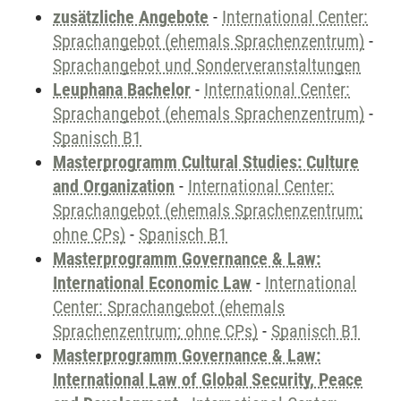
zusätzliche Angebote
-
International Center:
Sprachangebot (ehemals Sprachenzentrum)
-
Sprachangebot und Sonderveranstaltungen
Leuphana Bachelor
-
International Center:
Sprachangebot (ehemals Sprachenzentrum)
-
Spanisch B1
Masterprogramm Cultural Studies: Culture
and Organization
-
International Center:
Sprachangebot (ehemals Sprachenzentrum;
ohne CPs)
-
Spanisch B1
Masterprogramm Governance & Law:
International Economic Law
-
International
Center: Sprachangebot (ehemals
Sprachenzentrum; ohne CPs)
-
Spanisch B1
Masterprogramm Governance & Law:
International Law of Global Security, Peace