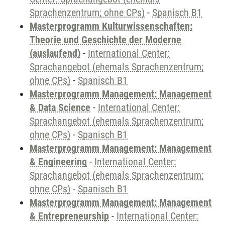
Sprachenzentrum; ohne CPs)
-
Spanisch B1
Masterprogramm Kulturwissenschaften:
Theorie und Geschichte der Moderne
(auslaufend)
-
International Center:
Sprachangebot (ehemals Sprachenzentrum;
ohne CPs)
-
Spanisch B1
Masterprogramm Management: Management
& Data Science
-
International Center:
Sprachangebot (ehemals Sprachenzentrum;
ohne CPs)
-
Spanisch B1
Masterprogramm Management: Management
& Engineering
-
International Center:
Sprachangebot (ehemals Sprachenzentrum;
ohne CPs)
-
Spanisch B1
Masterprogramm Management: Management
& Entrepreneurship
-
International Center: