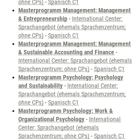
ohne CPs)
-
Spanisch C1
Masterprogramm Management: Management
& Entrepreneurship
-
International Center:
Sprachangebot (ehemals Sprachenzentrum;
ohne CPs)
-
Spanisch C1
Masterprogramm Management: Management
& Sustainable Accounting and Finance
-
International Center: Sprachangebot (ehemals
Sprachenzentrum; ohne CPs)
-
Spanisch C1
Masterprogramm Psychology: Psychology
and Sustainability
-
International Center:
Sprachangebot (ehemals Sprachenzentrum;
ohne CPs)
-
Spanisch C1
Masterprogramm Psychology: Work &
Organizational Psychology
-
International
Center: Sprachangebot (ehemals
Sprachenzentrum; ohne CPs)
-
Spanisch C1