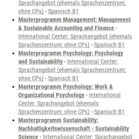
Sprachangebot (ehemals Sprachenzentrum;
ohne CPs)
-
Spanisch B1
Masterprogramm Management: Management
& Sustainable Accounting and Finance
-
International Center: Sprachangebot (ehemals
Sprachenzentrum; ohne CPs)
-
Spanisch B1
Masterprogramm Psychology: Psychology
and Sustainability
-
International Center:
Sprachangebot (ehemals Sprachenzentrum;
ohne CPs)
-
Spanisch B1
Masterprogramm Psychology: Work &
Organizational Psychology
-
International
Center: Sprachangebot (ehemals
Sprachenzentrum; ohne CPs)
-
Spanisch B1
Masterprogramm Sustainability:
Nachhaltigkeitswissenschaft - Sustainability
Science
-
International Center: Sprachangebot