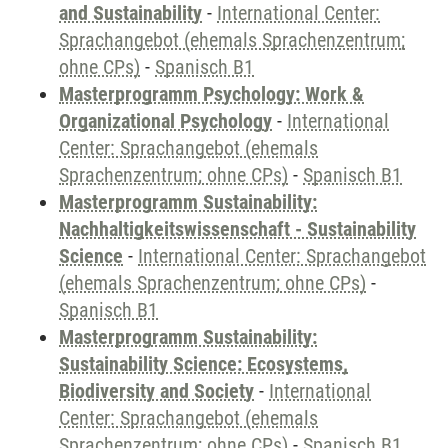
and Sustainability
-
International Center:
Sprachangebot (ehemals Sprachenzentrum;
ohne CPs)
-
Spanisch B1
Masterprogramm Psychology: Work &
Organizational Psychology
-
International
Center: Sprachangebot (ehemals
Sprachenzentrum; ohne CPs)
-
Spanisch B1
Masterprogramm Sustainability:
Nachhaltigkeitswissenschaft - Sustainability
Science
-
International Center: Sprachangebot
(ehemals Sprachenzentrum; ohne CPs)
-
Spanisch B1
Masterprogramm Sustainability:
Sustainability Science: Ecosystems,
Biodiversity and Society
-
International
Center: Sprachangebot (ehemals
Sprachenzentrum; ohne CPs)
-
Spanisch B1