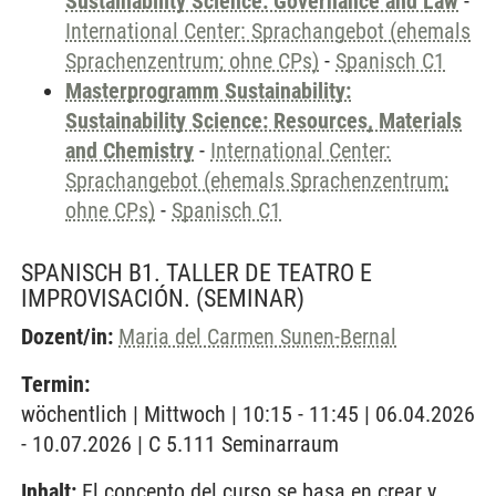
Sustainability Science: Governance and Law
-
International Center: Sprachangebot (ehemals
Sprachenzentrum; ohne CPs)
-
Spanisch C1
Masterprogramm Sustainability:
Sustainability Science: Resources, Materials
and Chemistry
-
International Center:
Sprachangebot (ehemals Sprachenzentrum;
ohne CPs)
-
Spanisch C1
SPANISCH B1. TALLER DE TEATRO E
IMPROVISACIÓN.
(SEMINAR)
Dozent/in:
Maria del Carmen Sunen-Bernal
Termin:
wöchentlich | Mittwoch | 10:15 - 11:45 | 06.04.2026
- 10.07.2026 | C 5.111 Seminarraum
Inhalt:
El concepto del curso se basa en crear y