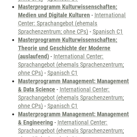
Masterprogramm Kulturwissenschaften:
Medien und Digitale Kulturen
-
International
Center: Sprachangebot (ehemals
Sprachenzentrum; ohne CPs)
-
Spanisch C1
Masterprogramm Kulturwissenschaften:
Theorie und Geschichte der Moderne
(auslaufend)
-
International Center:
Sprachangebot (ehemals Sprachenzentrum;
ohne CPs)
-
Spanisch C1
Masterprogramm Management: Management
& Data Science
-
International Center:
Sprachangebot (ehemals Sprachenzentrum;
ohne CPs)
-
Spanisch C1
Masterprogramm Management: Management
& Engineering
-
International Center:
Sprachangebot (ehemals Sprachenzentrum;