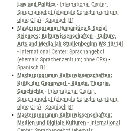
Law and Politics
-
International Center:
Sprachangebot (ehemals Sprachenzentrum;
ohne CPs)
-
Spanisch B1
Masterprogramm Humanities & Social
Sciences: Kulturwissenschaften - Culture,
Arts and Media [ab Studienbeginn WS 13/14]
-
International Center: Sprachangebot
(ehemals Sprachenzentrum; ohne CPs)
-
Spanisch B1
Masterprogramm Kulturwissenschaften:
Kritik der Gegenwart - Künste, Theorie,
Geschichte
-
International Center:
Sprachangebot (ehemals Sprachenzentrum;
ohne CPs)
-
Spanisch B1
Masterprogramm Kulturwissenschaften:
Medien und Digitale Kulturen
-
International
Center: Sprachangebot (ehemals