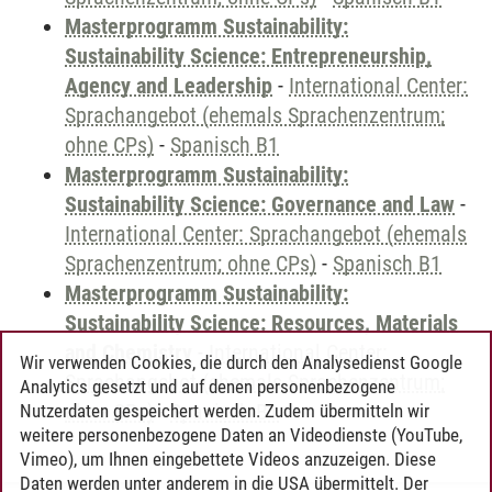
Masterprogramm Sustainability:
Sustainability Science: Entrepreneurship,
Agency and Leadership
-
International Center:
Sprachangebot (ehemals Sprachenzentrum;
ohne CPs)
-
Spanisch B1
Masterprogramm Sustainability:
Sustainability Science: Governance and Law
-
International Center: Sprachangebot (ehemals
Sprachenzentrum; ohne CPs)
-
Spanisch B1
Masterprogramm Sustainability:
Sustainability Science: Resources, Materials
and Chemistry
-
International Center:
Wir verwenden Cookies, die durch den Analysedienst Google
Sprachangebot (ehemals Sprachenzentrum;
Analytics gesetzt und auf denen personenbezogene
ohne CPs)
-
Spanisch B1
Nutzerdaten gespeichert werden. Zudem übermitteln wir
weitere personenbezogene Daten an Videodienste (YouTube,
Vimeo), um Ihnen eingebettete Videos anzuzeigen. Diese
Daten werden unter anderem in die USA übermittelt. Der