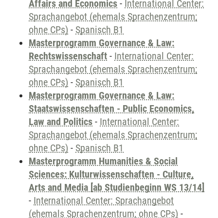
Affairs and Economics
-
International Center:
Sprachangebot (ehemals Sprachenzentrum;
ohne CPs)
-
Spanisch B1
Masterprogramm Governance & Law:
Rechtswissenschaft
-
International Center:
Sprachangebot (ehemals Sprachenzentrum;
ohne CPs)
-
Spanisch B1
Masterprogramm Governance & Law:
Staatswissenschaften - Public Economics,
Law and Politics
-
International Center:
Sprachangebot (ehemals Sprachenzentrum;
ohne CPs)
-
Spanisch B1
Masterprogramm Humanities & Social
Sciences: Kulturwissenschaften - Culture,
Arts and Media [ab Studienbeginn WS 13/14]
-
International Center: Sprachangebot
(ehemals Sprachenzentrum; ohne CPs)
-