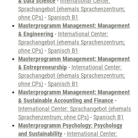
& Data Science
-
International Center:
Sprachangebot (ehemals Sprachenzentrum;
ohne CPs)
-
Spanisch B1
Masterprogramm Management: Management
& Engineering
-
International Center:
Sprachangebot (ehemals Sprachenzentrum;
ohne CPs)
-
Spanisch B1
Masterprogramm Management: Management
& Entrepreneurship
-
International Center:
Sprachangebot (ehemals Sprachenzentrum;
ohne CPs)
-
Spanisch B1
Masterprogramm Management: Management
& Sustainable Accounting and Finance
-
International Center: Sprachangebot (ehemals
Sprachenzentrum; ohne CPs)
-
Spanisch B1
Masterprogramm Psychology: Psychology
and Sustainability
-
International Center: