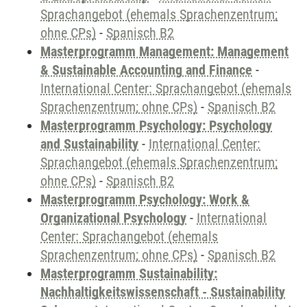
Sprachangebot (ehemals Sprachenzentrum;
ohne CPs)
-
Spanisch B2
Masterprogramm Management: Management
& Sustainable Accounting and Finance
-
International Center: Sprachangebot (ehemals
Sprachenzentrum; ohne CPs)
-
Spanisch B2
Masterprogramm Psychology: Psychology
and Sustainability
-
International Center:
Sprachangebot (ehemals Sprachenzentrum;
ohne CPs)
-
Spanisch B2
Masterprogramm Psychology: Work &
Organizational Psychology
-
International
Center: Sprachangebot (ehemals
Sprachenzentrum; ohne CPs)
-
Spanisch B2
Masterprogramm Sustainability:
Nachhaltigkeitswissenschaft - Sustainability