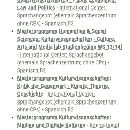
Law and Politics
-
International Center:
Sprachangebot (ehemals Sprachenzentrum;
ohne CPs)
-
Spanisch B2
Masterprogramm Humanities & Social
Sciences: Kulturwissenschaften - Culture,
Arts and Media [ab Studienbeginn WS 13/14]
-
International Center: Sprachangebot
(ehemals Sprachenzentrum; ohne CPs)
-
Spanisch B2
Masterprogramm Kulturwissenschaften:
Kritik der Gegenwart - Künste, Theorie,
Geschichte
-
International Center:
Sprachangebot (ehemals Sprachenzentrum;
ohne CPs)
-
Spanisch B2
Masterprogramm Kulturwissenschaften:
Medien und Digitale Kulturen
-
International