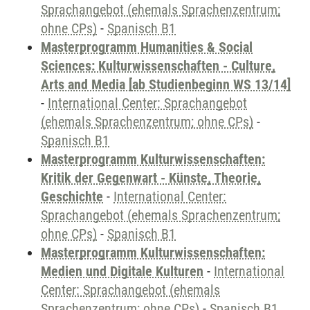
Sprachangebot (ehemals Sprachenzentrum;
ohne CPs)
-
Spanisch B1
Masterprogramm Humanities & Social
Sciences: Kulturwissenschaften - Culture,
Arts and Media [ab Studienbeginn WS 13/14]
-
International Center: Sprachangebot
(ehemals Sprachenzentrum; ohne CPs)
-
Spanisch B1
Masterprogramm Kulturwissenschaften:
Kritik der Gegenwart - Künste, Theorie,
Geschichte
-
International Center:
Sprachangebot (ehemals Sprachenzentrum;
ohne CPs)
-
Spanisch B1
Masterprogramm Kulturwissenschaften:
Medien und Digitale Kulturen
-
International
Center: Sprachangebot (ehemals
Sprachenzentrum; ohne CPs)
-
Spanisch B1