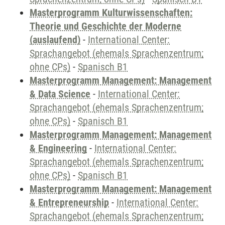
Masterprogramm Kulturwissenschaften:
Theorie und Geschichte der Moderne
(auslaufend)
-
International Center:
Sprachangebot (ehemals Sprachenzentrum;
ohne CPs)
-
Spanisch B1
Masterprogramm Management: Management
& Data Science
-
International Center:
Sprachangebot (ehemals Sprachenzentrum;
ohne CPs)
-
Spanisch B1
Masterprogramm Management: Management
& Engineering
-
International Center:
Sprachangebot (ehemals Sprachenzentrum;
ohne CPs)
-
Spanisch B1
Masterprogramm Management: Management
& Entrepreneurship
-
International Center:
Sprachangebot (ehemals Sprachenzentrum;