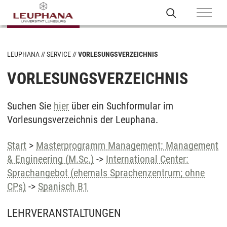
LEUPHANA
SERVICE
VORLESUNGSVERZEICHNIS
VORLESUNGSVERZEICHNIS
Suchen Sie
hier
über ein Suchformular im
Vorlesungsverzeichnis der Leuphana.
Start
>
Masterprogramm Management: Management
& Engineering (M.Sc.)
->
International Center:
Sprachangebot (ehemals Sprachenzentrum; ohne
CPs)
->
Spanisch B1
LEHRVERANSTALTUNGEN