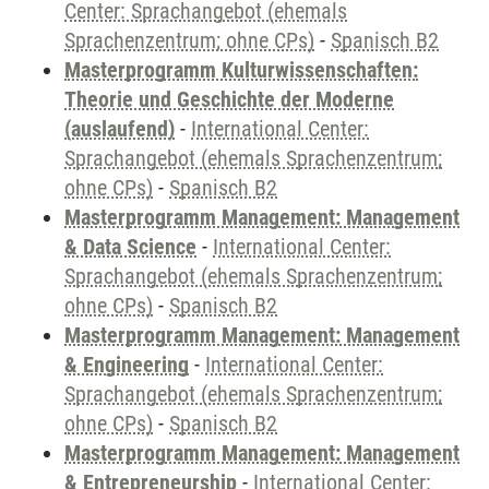
Center: Sprachangebot (ehemals
Sprachenzentrum; ohne CPs)
-
Spanisch B2
Masterprogramm Kulturwissenschaften:
Theorie und Geschichte der Moderne
(auslaufend)
-
International Center:
Sprachangebot (ehemals Sprachenzentrum;
ohne CPs)
-
Spanisch B2
Masterprogramm Management: Management
& Data Science
-
International Center:
Sprachangebot (ehemals Sprachenzentrum;
ohne CPs)
-
Spanisch B2
Masterprogramm Management: Management
& Engineering
-
International Center:
Sprachangebot (ehemals Sprachenzentrum;
ohne CPs)
-
Spanisch B2
Masterprogramm Management: Management
& Entrepreneurship
-
International Center: