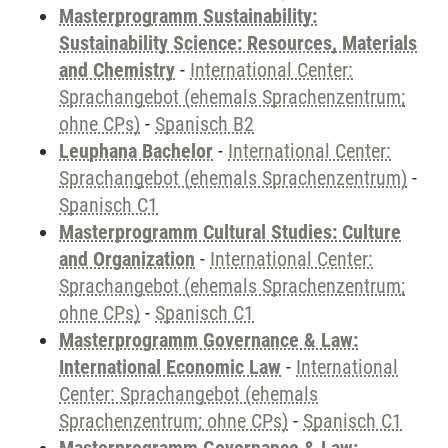
Masterprogramm Sustainability:
Sustainability Science: Resources, Materials
and Chemistry
-
International Center:
Sprachangebot (ehemals Sprachenzentrum;
ohne CPs)
-
Spanisch B2
Leuphana Bachelor
-
International Center:
Sprachangebot (ehemals Sprachenzentrum)
-
Spanisch C1
Masterprogramm Cultural Studies: Culture
and Organization
-
International Center:
Sprachangebot (ehemals Sprachenzentrum;
ohne CPs)
-
Spanisch C1
Masterprogramm Governance & Law:
International Economic Law
-
International
Center: Sprachangebot (ehemals
Sprachenzentrum; ohne CPs)
-
Spanisch C1