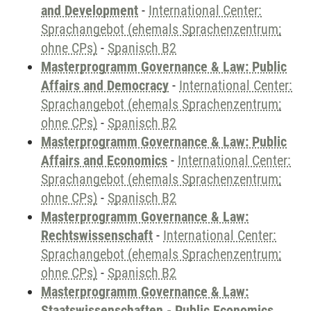
and Development
-
International Center:
Sprachangebot (ehemals Sprachenzentrum;
ohne CPs)
-
Spanisch B2
Masterprogramm Governance & Law: Public
Affairs and Democracy
-
International Center:
Sprachangebot (ehemals Sprachenzentrum;
ohne CPs)
-
Spanisch B2
Masterprogramm Governance & Law: Public
Affairs and Economics
-
International Center:
Sprachangebot (ehemals Sprachenzentrum;
ohne CPs)
-
Spanisch B2
Masterprogramm Governance & Law:
Rechtswissenschaft
-
International Center:
Sprachangebot (ehemals Sprachenzentrum;
ohne CPs)
-
Spanisch B2
Masterprogramm Governance & Law:
Staatswissenschaften - Public Economics,