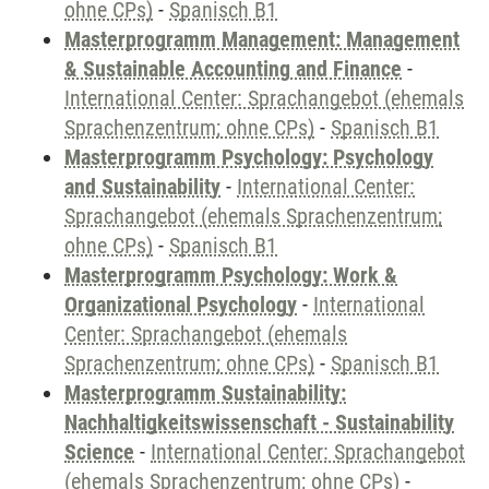
ohne CPs)
-
Spanisch B1
Masterprogramm Management: Management
& Sustainable Accounting and Finance
-
International Center: Sprachangebot (ehemals
Sprachenzentrum; ohne CPs)
-
Spanisch B1
Masterprogramm Psychology: Psychology
and Sustainability
-
International Center:
Sprachangebot (ehemals Sprachenzentrum;
ohne CPs)
-
Spanisch B1
Masterprogramm Psychology: Work &
Organizational Psychology
-
International
Center: Sprachangebot (ehemals
Sprachenzentrum; ohne CPs)
-
Spanisch B1
Masterprogramm Sustainability:
Nachhaltigkeitswissenschaft - Sustainability
Science
-
International Center: Sprachangebot
(ehemals Sprachenzentrum; ohne CPs)
-