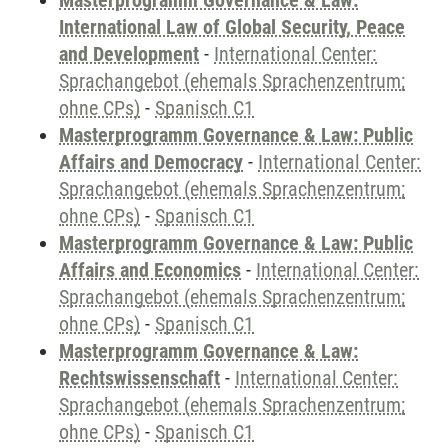
Masterprogramm Governance & Law:
International Law of Global Security, Peace
and Development
-
International Center:
Sprachangebot (ehemals Sprachenzentrum;
ohne CPs)
-
Spanisch C1
Masterprogramm Governance & Law: Public
Affairs and Democracy
-
International Center:
Sprachangebot (ehemals Sprachenzentrum;
ohne CPs)
-
Spanisch C1
Masterprogramm Governance & Law: Public
Affairs and Economics
-
International Center:
Sprachangebot (ehemals Sprachenzentrum;
ohne CPs)
-
Spanisch C1
Masterprogramm Governance & Law:
Rechtswissenschaft
-
International Center:
Sprachangebot (ehemals Sprachenzentrum;
ohne CPs)
-
Spanisch C1