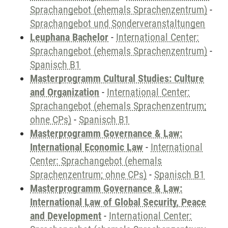
Sprachangebot (ehemals Sprachenzentrum)
-
Sprachangebot und Sonderveranstaltungen
Leuphana Bachelor
-
International Center:
Sprachangebot (ehemals Sprachenzentrum)
-
Spanisch B1
Masterprogramm Cultural Studies: Culture
and Organization
-
International Center:
Sprachangebot (ehemals Sprachenzentrum;
ohne CPs)
-
Spanisch B1
Masterprogramm Governance & Law:
International Economic Law
-
International
Center: Sprachangebot (ehemals
Sprachenzentrum; ohne CPs)
-
Spanisch B1
Masterprogramm Governance & Law:
International Law of Global Security, Peace
and Development
-
International Center: