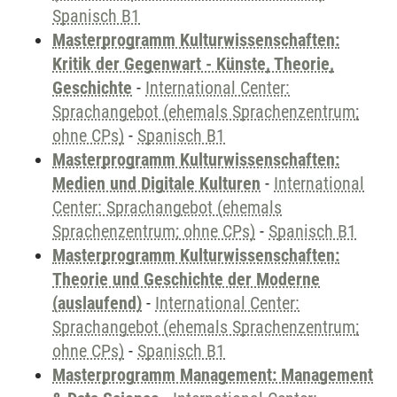
Spanisch B1
Masterprogramm Kulturwissenschaften:
Kritik der Gegenwart - Künste, Theorie,
Geschichte
-
International Center:
Sprachangebot (ehemals Sprachenzentrum;
ohne CPs)
-
Spanisch B1
Masterprogramm Kulturwissenschaften:
Medien und Digitale Kulturen
-
International
Center: Sprachangebot (ehemals
Sprachenzentrum; ohne CPs)
-
Spanisch B1
Masterprogramm Kulturwissenschaften:
Theorie und Geschichte der Moderne
(auslaufend)
-
International Center:
Sprachangebot (ehemals Sprachenzentrum;
ohne CPs)
-
Spanisch B1
Masterprogramm Management: Management