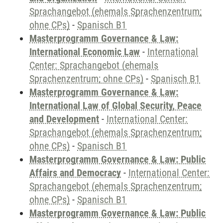
Sprachangebot (ehemals Sprachenzentrum;
ohne CPs)
-
Spanisch B1
Masterprogramm Governance & Law:
International Economic Law
-
International
Center: Sprachangebot (ehemals
Sprachenzentrum; ohne CPs)
-
Spanisch B1
Masterprogramm Governance & Law:
International Law of Global Security, Peace
and Development
-
International Center:
Sprachangebot (ehemals Sprachenzentrum;
ohne CPs)
-
Spanisch B1
Masterprogramm Governance & Law: Public
Affairs and Democracy
-
International Center:
Sprachangebot (ehemals Sprachenzentrum;
ohne CPs)
-
Spanisch B1
Masterprogramm Governance & Law: Public