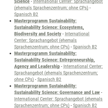
Science
-
International Center: Sprachangebot
(ehemals Sprachenzentrum; ohne CPs)
-
Spanisch B2
Masterprogramm Sustainability:
Sustainability Science: Ecosystems,
Biodiversity and Society
-
International
Center: Sprachangebot (ehemals
Sprachenzentrum; ohne CPs)
-
Spanisch B2
Masterprogramm Sustainability:
Sustainability Science: Entrepreneurship,
Agency and Leadership
-
International Center:
Sprachangebot (ehemals Sprachenzentrum;
ohne CPs)
-
Spanisch B2
Masterprogramm Sustainability:
Sustainability Science: Governance and Law
-
International Center: Sprachangebot (ehemals
Sprachenzentrum; ohne CPs)
-
Spanisch B2