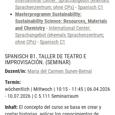
International Center: Sprachangebot (ehemals
Sprachenzentrum; ohne CPs)
-
Spanisch C1
Masterprogramm Sustainability:
Sustainability Science: Resources, Materials
and Chemistry
-
International Center:
Sprachangebot (ehemals Sprachenzentrum;
ohne CPs)
-
Spanisch C1
SPANISCH B1. TALLER DE TEATRO E
IMPROVISACIÓN.
(SEMINAR)
Dozent/in:
Maria del Carmen Sunen-Bernal
Termin:
wöchentlich | Mittwoch | 10:15 - 11:45 | 06.04.2026
- 10.07.2026 | C 5.111 Seminarraum
Inhalt:
El concepto del curso se basa en crear y
contar historias, aplicar los conocimientos de