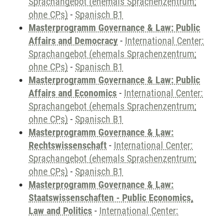
Sprachangebot (ehemals Sprachenzentrum;
ohne CPs)
-
Spanisch B1
Masterprogramm Governance & Law: Public
Affairs and Democracy
-
International Center:
Sprachangebot (ehemals Sprachenzentrum;
ohne CPs)
-
Spanisch B1
Masterprogramm Governance & Law: Public
Affairs and Economics
-
International Center:
Sprachangebot (ehemals Sprachenzentrum;
ohne CPs)
-
Spanisch B1
Masterprogramm Governance & Law:
Rechtswissenschaft
-
International Center:
Sprachangebot (ehemals Sprachenzentrum;
ohne CPs)
-
Spanisch B1
Masterprogramm Governance & Law:
Staatswissenschaften - Public Economics,
Law and Politics
-
International Center: