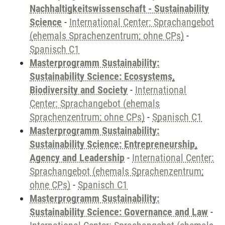
Nachhaltigkeitswissenschaft - Sustainability
Science
-
International Center: Sprachangebot
(ehemals Sprachenzentrum; ohne CPs)
-
Spanisch C1
Masterprogramm Sustainability:
Sustainability Science: Ecosystems,
Biodiversity and Society
-
International
Center: Sprachangebot (ehemals
Sprachenzentrum; ohne CPs)
-
Spanisch C1
Masterprogramm Sustainability:
Sustainability Science: Entrepreneurship,
Agency and Leadership
-
International Center:
Sprachangebot (ehemals Sprachenzentrum;
ohne CPs)
-
Spanisch C1
Masterprogramm Sustainability:
Sustainability Science: Governance and Law
-