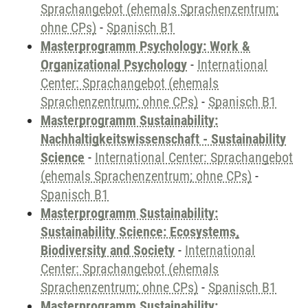
Sprachangebot (ehemals Sprachenzentrum;
ohne CPs)
-
Spanisch B1
Masterprogramm Psychology: Work &
Organizational Psychology
-
International
Center: Sprachangebot (ehemals
Sprachenzentrum; ohne CPs)
-
Spanisch B1
Masterprogramm Sustainability:
Nachhaltigkeitswissenschaft - Sustainability
Science
-
International Center: Sprachangebot
(ehemals Sprachenzentrum; ohne CPs)
-
Spanisch B1
Masterprogramm Sustainability:
Sustainability Science: Ecosystems,
Biodiversity and Society
-
International
Center: Sprachangebot (ehemals
Sprachenzentrum; ohne CPs)
-
Spanisch B1
Masterprogramm Sustainability: