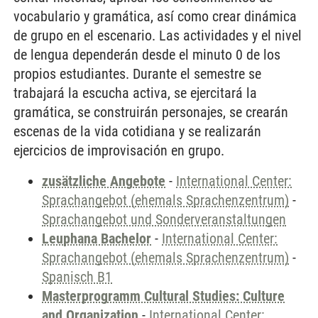
vocabulario y gramática, así como crear dinámica
de grupo en el escenario. Las actividades y el nivel
de lengua dependerán desde el minuto 0 de los
propios estudiantes. Durante el semestre se
trabajará la escucha activa, se ejercitará la
gramática, se construirán personajes, se crearán
escenas de la vida cotidiana y se realizarán
ejercicios de improvisación en grupo.
zusätzliche Angebote
-
International Center:
Sprachangebot (ehemals Sprachenzentrum)
-
Sprachangebot und Sonderveranstaltungen
Leuphana Bachelor
-
International Center:
Sprachangebot (ehemals Sprachenzentrum)
-
Spanisch B1
Masterprogramm Cultural Studies: Culture
and Organization
-
International Center: