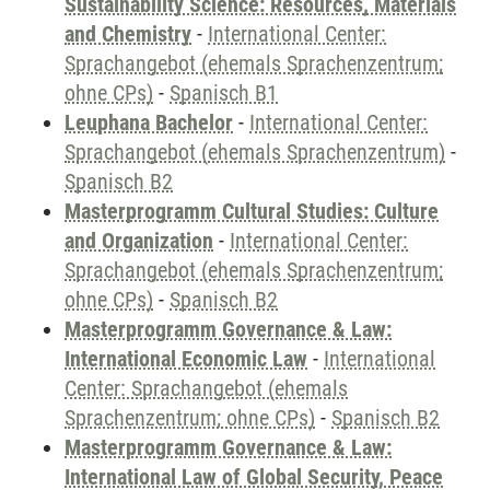
Sustainability Science: Resources, Materials
and Chemistry
-
International Center:
Sprachangebot (ehemals Sprachenzentrum;
ohne CPs)
-
Spanisch B1
Leuphana Bachelor
-
International Center:
Sprachangebot (ehemals Sprachenzentrum)
-
Spanisch B2
Masterprogramm Cultural Studies: Culture
and Organization
-
International Center:
Sprachangebot (ehemals Sprachenzentrum;
ohne CPs)
-
Spanisch B2
Masterprogramm Governance & Law:
International Economic Law
-
International
Center: Sprachangebot (ehemals
Sprachenzentrum; ohne CPs)
-
Spanisch B2
Masterprogramm Governance & Law:
International Law of Global Security, Peace