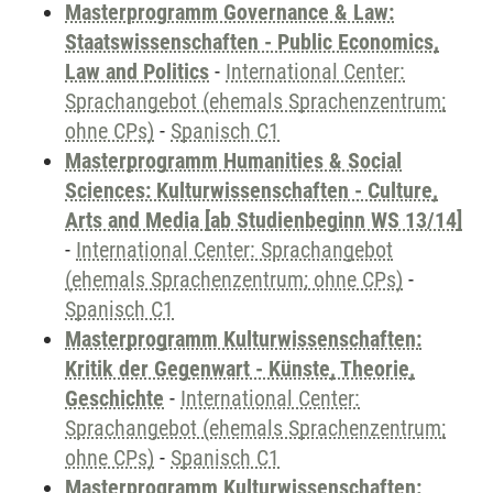
Masterprogramm Governance & Law:
Staatswissenschaften - Public Economics,
Law and Politics
-
International Center:
Sprachangebot (ehemals Sprachenzentrum;
ohne CPs)
-
Spanisch C1
Masterprogramm Humanities & Social
Sciences: Kulturwissenschaften - Culture,
Arts and Media [ab Studienbeginn WS 13/14]
-
International Center: Sprachangebot
(ehemals Sprachenzentrum; ohne CPs)
-
Spanisch C1
Masterprogramm Kulturwissenschaften:
Kritik der Gegenwart - Künste, Theorie,
Geschichte
-
International Center:
Sprachangebot (ehemals Sprachenzentrum;
ohne CPs)
-
Spanisch C1
Masterprogramm Kulturwissenschaften: