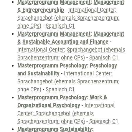
Masterprogramm Management: Management
& Entrepreneurship
-
International Center:
Sprachangebot (ehemals Sprachenzentrum;
ohne CPs)
-
Spanisch C1
Masterprogramm Management: Management
& Sustainable Accounting and Finance
-
International Center: Sprachangebot (ehemals
Sprachenzentrum; ohne CPs)
-
Spanisch C1
Masterprogramm Psychology: Psychology
and Sustainability
-
International Center:
Sprachangebot (ehemals Sprachenzentrum;
ohne CPs)
-
Spanisch C1
Masterprogramm Psychology: Work &
Organizational Psychology
-
International
Center: Sprachangebot (ehemals
Sprachenzentrum; ohne CPs)
-
Spanisch C1
Masterprogramm Sustainability: