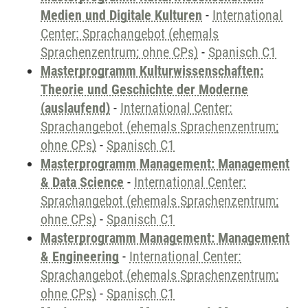
Medien und Digitale Kulturen
-
International
Center: Sprachangebot (ehemals
Sprachenzentrum; ohne CPs)
-
Spanisch C1
Masterprogramm Kulturwissenschaften:
Theorie und Geschichte der Moderne
(auslaufend)
-
International Center:
Sprachangebot (ehemals Sprachenzentrum;
ohne CPs)
-
Spanisch C1
Masterprogramm Management: Management
& Data Science
-
International Center:
Sprachangebot (ehemals Sprachenzentrum;
ohne CPs)
-
Spanisch C1
Masterprogramm Management: Management
& Engineering
-
International Center:
Sprachangebot (ehemals Sprachenzentrum;
ohne CPs)
-
Spanisch C1