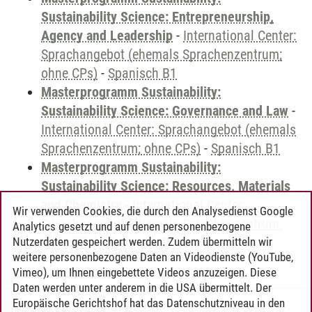
Sustainability Science: Entrepreneurship,
Agency and Leadership
-
International Center:
Sprachangebot (ehemals Sprachenzentrum;
ohne CPs)
-
Spanisch B1
Masterprogramm Sustainability:
Sustainability Science: Governance and Law
-
International Center: Sprachangebot (ehemals
Sprachenzentrum; ohne CPs)
-
Spanisch B1
Masterprogramm Sustainability:
Sustainability Science: Resources, Materials
and Chemistry
-
International Center:
Wir verwenden Cookies, die durch den Analysedienst Google
Sprachangebot (ehemals Sprachenzentrum;
Analytics gesetzt und auf denen personenbezogene
ohne CPs)
-
Spanisch B1
Nutzerdaten gespeichert werden. Zudem übermitteln wir
weitere personenbezogene Daten an Videodienste (YouTube,
Vimeo), um Ihnen eingebettete Videos anzuzeigen. Diese
Daten werden unter anderem in die USA übermittelt. Der
Europäische Gerichtshof hat das Datenschutzniveau in den
Timo Leder
/
30.06.2024