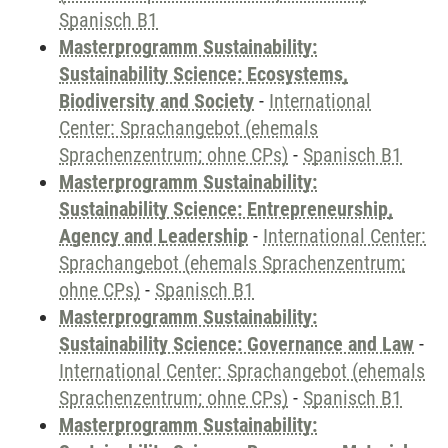
Spanisch B1
Masterprogramm Sustainability:
Sustainability Science: Ecosystems,
Biodiversity and Society
-
International
Center: Sprachangebot (ehemals
Sprachenzentrum; ohne CPs)
-
Spanisch B1
Masterprogramm Sustainability:
Sustainability Science: Entrepreneurship,
Agency and Leadership
-
International Center:
Sprachangebot (ehemals Sprachenzentrum;
ohne CPs)
-
Spanisch B1
Masterprogramm Sustainability:
Sustainability Science: Governance and Law
-
International Center: Sprachangebot (ehemals
Sprachenzentrum; ohne CPs)
-
Spanisch B1
Masterprogramm Sustainability: