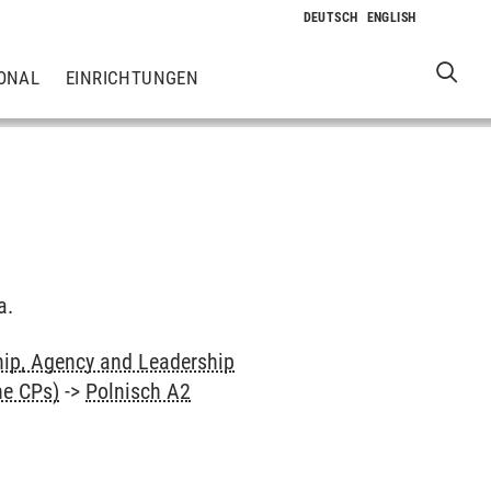
ONAL
EINRICHTUNGEN
a.
hip, Agency and Leadership
ne CPs)
->
Polnisch A2