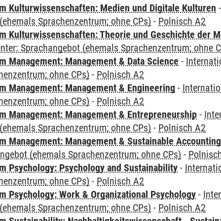
 Kulturwissenschaften: Medien und Digitale Kulturen
(ehemals Sprachenzentrum; ohne CPs)
-
Polnisch A2
 Kulturwissenschaften: Theorie und Geschichte der M
Center: Sprachangebot (ehemals Sprachenzentrum; ohne 
m Management: Management & Data Science
-
Internat
henzentrum; ohne CPs)
-
Polnisch A2
m Management: Management & Engineering
-
Internati
henzentrum; ohne CPs)
-
Polnisch A2
m Management: Management & Entrepreneurship
-
Inte
(ehemals Sprachenzentrum; ohne CPs)
-
Polnisch A2
m Management: Management & Sustainable Accounting
angebot (ehemals Sprachenzentrum; ohne CPs)
-
Polnisc
 Psychology: Psychology and Sustainability
-
Internat
henzentrum; ohne CPs)
-
Polnisch A2
 Psychology: Work & Organizational Psychology
-
Inte
(ehemals Sprachenzentrum; ohne CPs)
-
Polnisch A2