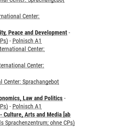
rnational Center:
ity, Peace and Development
-
CPs)
-
Polnisch A1
ternational Center:
ternational Center:
al Center: Sprachangebot
nomics, Law and Politics
-
CPs)
-
Polnisch A1
 Culture, Arts and Media [ab
als Sprachenzentrum; ohne CPs)