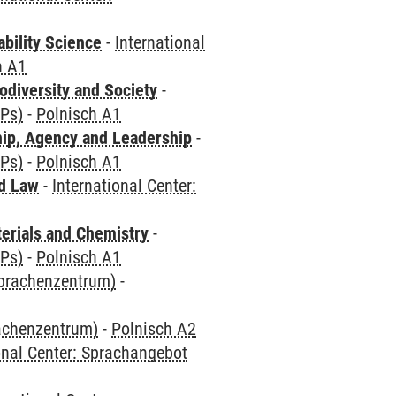
bility Science
-
International
h A1
odiversity and Society
-
CPs)
-
Polnisch A1
hip, Agency and Leadership
-
CPs)
-
Polnisch A1
nd Law
-
International Center:
terials and Chemistry
-
CPs)
-
Polnisch A1
Sprachenzentrum)
-
rachenzentrum)
-
Polnisch A2
onal Center: Sprachangebot