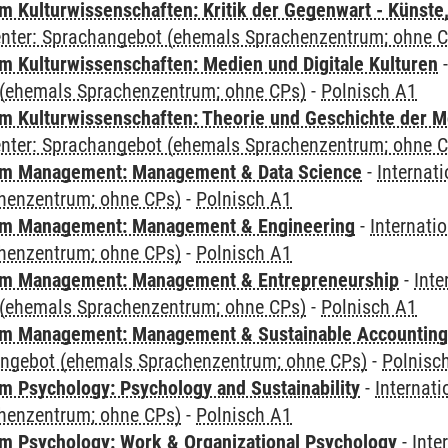
 Kulturwissenschaften: Kritik der Gegenwart - Künste,
Center: Sprachangebot (ehemals Sprachenzentrum; ohne 
 Kulturwissenschaften: Medien und Digitale Kulturen
(ehemals Sprachenzentrum; ohne CPs)
-
Polnisch A1
 Kulturwissenschaften: Theorie und Geschichte der M
Center: Sprachangebot (ehemals Sprachenzentrum; ohne 
m Management: Management & Data Science
-
Internat
henzentrum; ohne CPs)
-
Polnisch A1
m Management: Management & Engineering
-
Internati
henzentrum; ohne CPs)
-
Polnisch A1
m Management: Management & Entrepreneurship
-
Inte
(ehemals Sprachenzentrum; ohne CPs)
-
Polnisch A1
m Management: Management & Sustainable Accounting
angebot (ehemals Sprachenzentrum; ohne CPs)
-
Polnisc
 Psychology: Psychology and Sustainability
-
Internat
henzentrum; ohne CPs)
-
Polnisch A1
 Psychology: Work & Organizational Psychology
-
Inte