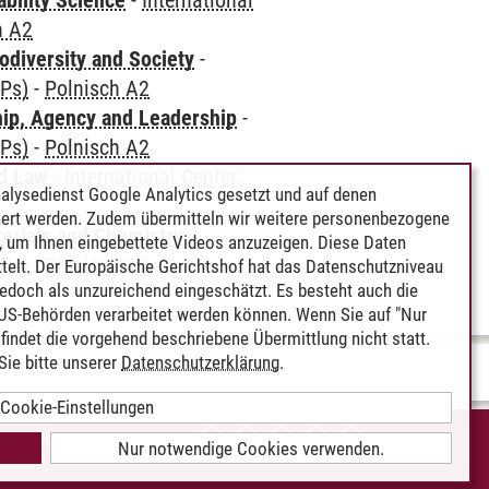
bility Science
-
International
h A2
odiversity and Society
-
CPs)
-
Polnisch A2
hip, Agency and Leadership
-
CPs)
-
Polnisch A2
nd Law
-
International Center:
alysedienst Google Analytics gesetzt und auf denen
ert werden. Zudem übermitteln wir weitere personenbezogene
terials and Chemistry
-
 um Ihnen eingebettete Videos anzuzeigen. Diese Daten
CPs)
-
Polnisch A2
telt. Der Europäische Gerichtshof hat das Datenschutzniveau
edoch als unzureichend eingeschätzt. Es besteht auch die
 US-Behörden verarbeitet werden können. Wenn Sie auf "Nur
indet die vorgehend beschriebene Übermittlung nicht statt.
ie bitte unserer
Datenschutzerklärung
.
Cookie-Einstellungen
IEREFREIHEIT
Nur notwendige Cookies verwenden.