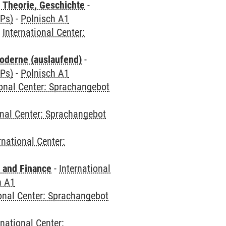
 Theorie, Geschichte
-
CPs)
-
Polnisch A1
-
International Center:
oderne (auslaufend)
-
CPs)
-
Polnisch A1
ional Center: Sprachangebot
onal Center: Sprachangebot
rnational Center:
 and Finance
-
International
h A1
ional Center: Sprachangebot
rnational Center: