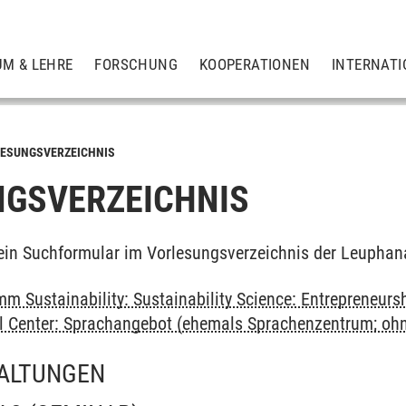
UM & LEHRE
FORSCHUNG
KOOPERATIONEN
INTERNATI
ESUNGSVERZEICHNIS
GSVERZEICHNIS
ein Suchformular im Vorlesungsverzeichnis der Leuphan
m Sustainability: Sustainability Science: Entrepreneurs
al Center: Sprachangebot (ehemals Sprachenzentrum; oh
ALTUNGEN