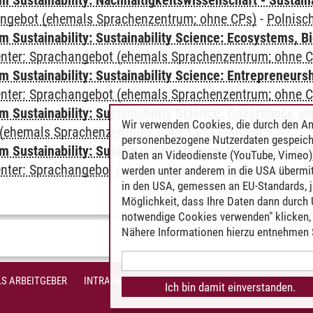
Sustainability: Nachhaltigkeitswissenschaft - Sustaina
angebot (ehemals Sprachenzentrum; ohne CPs)
-
Polnisc
Sustainability: Sustainability Science: Ecosystems, Bi
Center: Sprachangebot (ehemals Sprachenzentrum; ohne 
 Sustainability: Sustainability Science: Entrepreneurs
Center: Sprachangebot (ehemals Sprachenzentrum; ohne 
 Sustainability: Sustainability Science: Governance a
Wir verwenden Cookies, die durch den An
(ehemals Sprachenzentrum; ohne CPs)
-
Polnisch A2
personenbezogene Nutzerdaten gespeich
Sustainability: Sustainability Science: Resources, Ma
Daten an Videodienste (YouTube, Vimeo),
Center: Sprachangebot (ehemals Sprachenzentrum; ohne 
werden unter anderem in die USA übermit
in den USA, gemessen an EU-Standards, j
Möglichkeit, dass Ihre Daten dann durch
notwendige Cookies verwenden" klicken, f
Nähere Informationen hierzu entnehmen S
S ARBEITGEBER
INTRANET
IMPRESSUM
DATENSCHUTZ
BARR
Ich bin damit einverstanden.