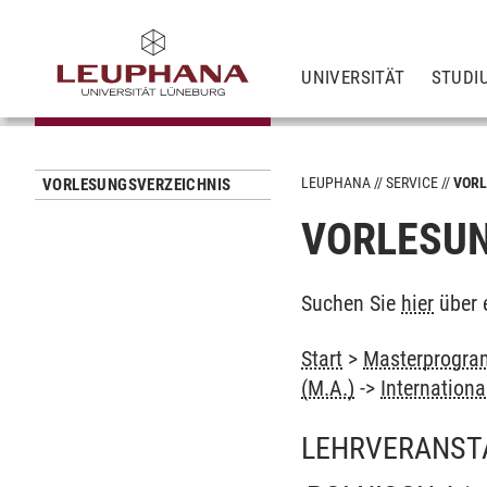
UNIVERSITÄT
STUDI
LEUPHANA
SERVICE
VORL
VORLESUNGSVERZEICHNIS
VORLESUN
Suchen Sie
hier
über 
Start
>
Masterprogram
(M.A.)
->
Internation
LEHRVERANST