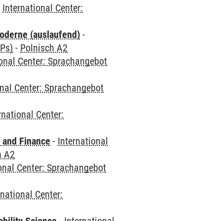
-
International Center:
oderne (auslaufend)
-
CPs)
-
Polnisch A2
ional Center: Sprachangebot
onal Center: Sprachangebot
rnational Center:
 and Finance
-
International
h A2
ional Center: Sprachangebot
rnational Center: