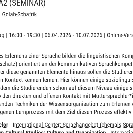
A2
(SEMINAR)
 Golab-Schafrik
g | 16:00 - 19:30 | 06.04.2026 - 10.07.2026 | Online-Ver
 Erlernens einer Sprache bilden die linguistischen Ko
chatz) orientiert an der kommunikativen Sprachkompet
r diese genannten Elemente hinaus sollen die Studieren
en Kontext kennen lernen. Hier können einige sozioling
ndem die Studierenden schon auf diesem Niveau einige sp
 den direkten und offenen Kontakt mit Muttersprachler*
renden Techniken der Wissensorganisation zum Erlernen 
igenen Lernprozess mit dem Ziel diesen Prozess effektiv 
elor
-
International Center: Sprachangebot (ehemals Sp
 Cultural Studies: Culture and Organization
-
Internati