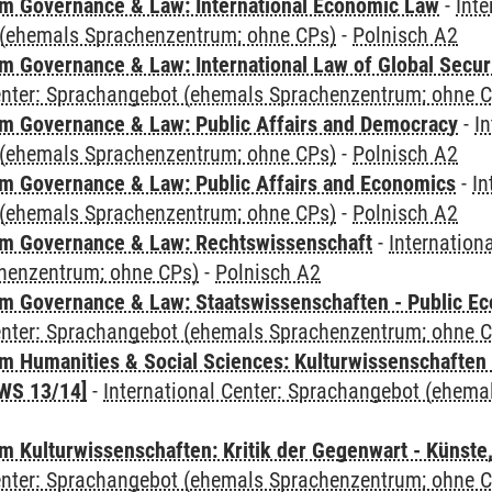
 Governance & Law: International Economic Law
-
Inte
(ehemals Sprachenzentrum; ohne CPs)
-
Polnisch A2
 Governance & Law: International Law of Global Secur
Center: Sprachangebot (ehemals Sprachenzentrum; ohne 
 Governance & Law: Public Affairs and Democracy
-
In
(ehemals Sprachenzentrum; ohne CPs)
-
Polnisch A2
 Governance & Law: Public Affairs and Economics
-
In
(ehemals Sprachenzentrum; ohne CPs)
-
Polnisch A2
m Governance & Law: Rechtswissenschaft
-
Internation
henzentrum; ohne CPs)
-
Polnisch A2
 Governance & Law: Staatswissenschaften - Public Eco
Center: Sprachangebot (ehemals Sprachenzentrum; ohne 
 Humanities & Social Sciences: Kulturwissenschaften -
WS 13/14]
-
International Center: Sprachangebot (ehem
 Kulturwissenschaften: Kritik der Gegenwart - Künste,
Center: Sprachangebot (ehemals Sprachenzentrum; ohne 