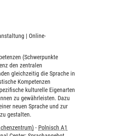
anstaltung | Online-
mpetenzen (Schwerpunkte
enz den zentralen
den gleichzeitig die Sprache in
uistische Kompetenzen
ezifische kulturelle Eigenarten
innen zu gewährleisten. Dazu
einer neuen Sprache und zur
zu gestalten.
rachenzentrum)
-
Polnisch A1
onal Center: Sprachangebot