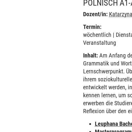
POLNISCH A1-
Dozent/in:
Katarzyna
Termin:
wöchentlich | Diensta
Veranstaltung
Inhalt:
Am Anfang des
Grammatik und Worts
Lernschwerpunkt. Übe
ihrem soziokulturell
entwickelt werden, i
kennen lernen, um so
erwerben die Studie
Reflexion über den e
Leuphana Bach
Masterprogramm