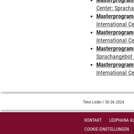
Masterprogramm 
Center: Sprach
Masterprogramm 
International 
Masterprogramm
International 
Masterprogramm
Sprachangebot 
Masterprogramm 
International 
Timo Leder
/
30.06.2024
KONTAKT
LEUPHANA AL
COOKIE-EINSTELLUNGEN