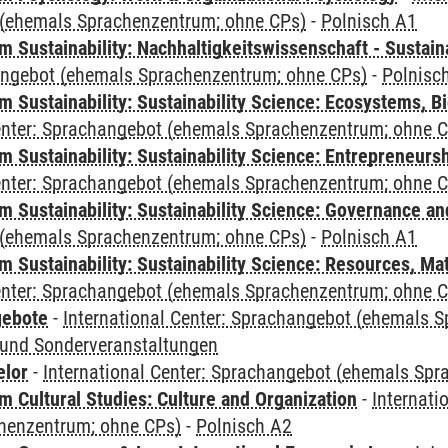
(ehemals Sprachenzentrum; ohne CPs)
-
Polnisch A1
Sustainability: Nachhaltigkeitswissenschaft - Sustaina
angebot (ehemals Sprachenzentrum; ohne CPs)
-
Polnisc
Sustainability: Sustainability Science: Ecosystems, Bi
Center: Sprachangebot (ehemals Sprachenzentrum; ohne 
 Sustainability: Sustainability Science: Entrepreneurs
Center: Sprachangebot (ehemals Sprachenzentrum; ohne 
 Sustainability: Sustainability Science: Governance a
(ehemals Sprachenzentrum; ohne CPs)
-
Polnisch A1
Sustainability: Sustainability Science: Resources, Ma
Center: Sprachangebot (ehemals Sprachenzentrum; ohne 
gebote
-
International Center: Sprachangebot (ehemals 
und Sonderveranstaltungen
elor
-
International Center: Sprachangebot (ehemals Sp
 Cultural Studies: Culture and Organization
-
Internati
henzentrum; ohne CPs)
-
Polnisch A2