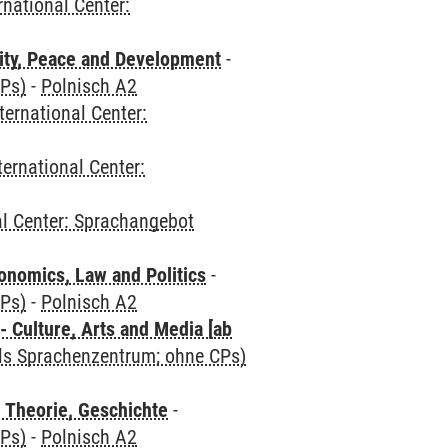
rnational Center:
ity, Peace and Development
-
CPs)
-
Polnisch A2
ternational Center:
ternational Center:
al Center: Sprachangebot
nomics, Law and Politics
-
CPs)
-
Polnisch A2
 Culture, Arts and Media [ab
als Sprachenzentrum; ohne CPs)
 Theorie, Geschichte
-
CPs)
-
Polnisch A2