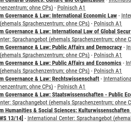
henzentrum; ohne CPs)
-
Polnisch A1
 Governance & Law: International Economic Law
-
Inte
(ehemals Sprachenzentrum; ohne CPs)
-
Polnisch A1
 Governance & Law: International Law of Global Secur
Center: Sprachangebot (ehemals Sprachenzentrum; ohne 
 Governance & Law: Public Affairs and Democracy
-
In
(ehemals Sprachenzentrum; ohne CPs)
-
Polnisch A1
 Governance & Law: Public Affairs and Economics
-
In
(ehemals Sprachenzentrum; ohne CPs)
-
Polnisch A1
m Governance & Law: Rechtswissenschaft
-
Internation
henzentrum; ohne CPs)
-
Polnisch A1
 Governance & Law: Staatswissenschaften - Public Eco
Center: Sprachangebot (ehemals Sprachenzentrum; ohne 
 Humanities & Social Sciences: Kulturwissenschaften -
WS 13/14]
-
International Center: Sprachangebot (ehem