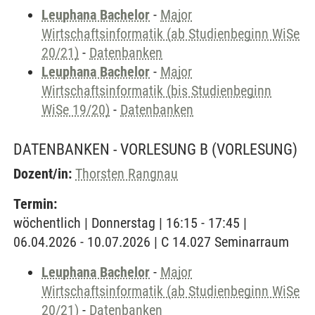
Leuphana Bachelor
-
Major
Wirtschaftsinformatik (ab Studienbeginn WiSe
20/21)
-
Datenbanken
Leuphana Bachelor
-
Major
Wirtschaftsinformatik (bis Studienbeginn
WiSe 19/20)
-
Datenbanken
DATENBANKEN - VORLESUNG B
(VORLESUNG)
Dozent/in:
Thorsten Rangnau
Termin:
wöchentlich | Donnerstag | 16:15 - 17:45 |
06.04.2026 - 10.07.2026 | C 14.027 Seminarraum
Leuphana Bachelor
-
Major
Wirtschaftsinformatik (ab Studienbeginn WiSe
20/21)
-
Datenbanken