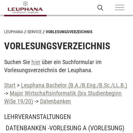
LEUPHANA
SERVICE
VORLESUNGSVERZEICHNIS
VORLESUNGSVERZEICHNIS
Suchen Sie
hier
über ein Suchformular im
Vorlesungsverzeichnis der Leuphana.
Start
>
Leuphana Bachelor (B.A./B.Eng./B.Sc./LL.B.)
->
Major Wirtschaftsinformatik (bis Studienbeginn
WiSe 19/20)
->
Datenbanken
LEHRVERANSTALTUNGEN
DATENBANKEN -VORLESUNG A
(VORLESUNG)