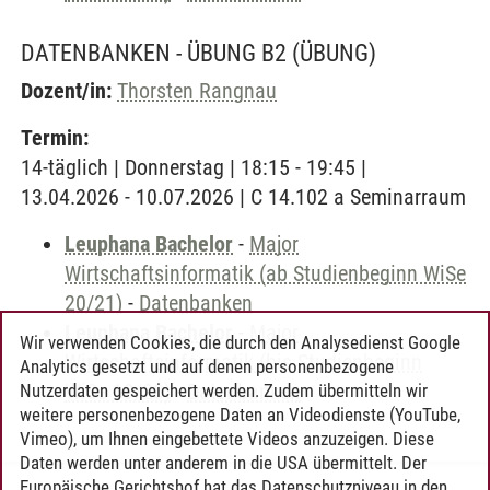
DATENBANKEN - ÜBUNG B2
(ÜBUNG)
Dozent/in:
Thorsten Rangnau
Termin:
14-täglich | Donnerstag | 18:15 - 19:45 |
13.04.2026 - 10.07.2026 | C 14.102 a Seminarraum
Leuphana Bachelor
-
Major
Wirtschaftsinformatik (ab Studienbeginn WiSe
20/21)
-
Datenbanken
Leuphana Bachelor
-
Major
Wir verwenden Cookies, die durch den Analysedienst Google
Wirtschaftsinformatik (bis Studienbeginn
Analytics gesetzt und auf denen personenbezogene
WiSe 19/20)
-
Datenbanken
Nutzerdaten gespeichert werden. Zudem übermitteln wir
weitere personenbezogene Daten an Videodienste (YouTube,
Vimeo), um Ihnen eingebettete Videos anzuzeigen. Diese
Daten werden unter anderem in die USA übermittelt. Der
Europäische Gerichtshof hat das Datenschutzniveau in den