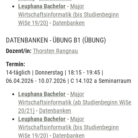
Leuphana Bachelor
-
Major
Wirtschaftsinformatik (bis Studienbeginn
WiSe 19/20)
-
Datenbanken
DATENBANKEN - ÜBUNG B1
(ÜBUNG)
Dozent/in:
Thorsten Rangnau
Termin:
14-täglich | Donnerstag | 18:15 - 19:45 |
06.04.2026 - 10.07.2026 | C 14.102 a Seminarraum
Leuphana Bachelor
-
Major
Wirtschaftsinformatik (ab Studienbeginn WiSe
20/21)
-
Datenbanken
Leuphana Bachelor
-
Major
Wirtschaftsinformatik (bis Studienbeginn
WiSe 19/20)
-
Datenbanken