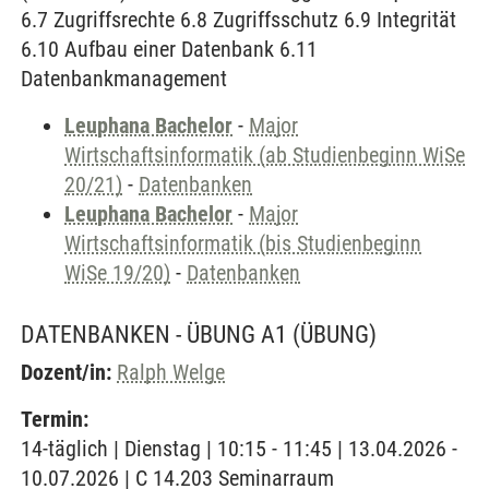
6.7 Zugriffsrechte 6.8 Zugriffsschutz 6.9 Integrität
6.10 Aufbau einer Datenbank 6.11
Datenbankmanagement
Leuphana Bachelor
-
Major
Wirtschaftsinformatik (ab Studienbeginn WiSe
20/21)
-
Datenbanken
Leuphana Bachelor
-
Major
Wirtschaftsinformatik (bis Studienbeginn
WiSe 19/20)
-
Datenbanken
DATENBANKEN - ÜBUNG A1
(ÜBUNG)
Dozent/in:
Ralph Welge
Termin:
14-täglich | Dienstag | 10:15 - 11:45 | 13.04.2026 -
10.07.2026 | C 14.203 Seminarraum