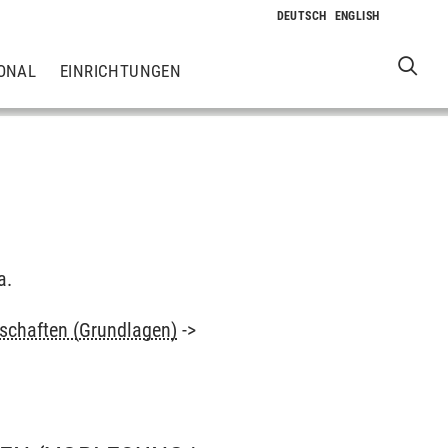
ONAL
EINRICHTUNGEN
a.
schaften (Grundlagen)
->