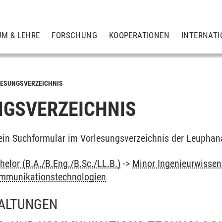
UM & LEHRE
FORSCHUNG
KOOPERATIONEN
INTERNATI
ESUNGSVERZEICHNIS
GSVERZEICHNIS
ein Suchformular im Vorlesungsverzeichnis der Leuphan
elor (B.A./B.Eng./B.Sc./LL.B.)
->
Minor Ingenieurwissen
ommunikationstechnologien
ALTUNGEN