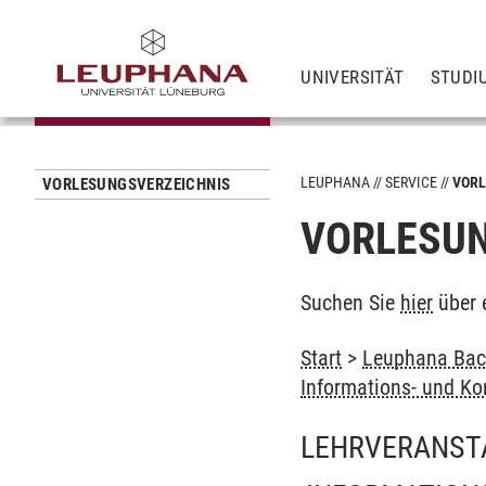
UNIVERSITÄT
STUDI
LEUPHANA
SERVICE
VORL
VORLESUNGSVERZEICHNIS
VORLESUN
Suchen Sie
hier
über 
Start
>
Leuphana Bach
Informations- und K
LEHRVERANST