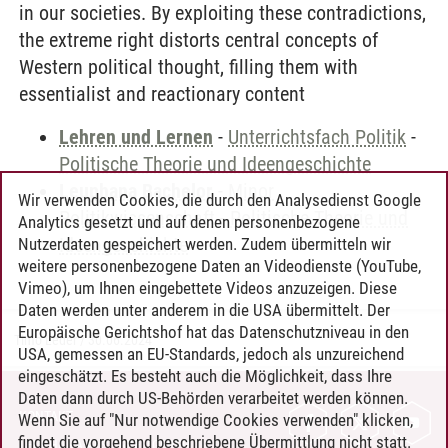
in our societies. By exploiting these contradictions,
the extreme right distorts central concepts of
Western political thought, filling them with
essentialist and reactionary content
Lehren und Lernen
-
Unterrichtsfach Politik
-
Politische Theorie und Ideengeschichte
Leuphana Bachelor
-
Minor
Wir verwenden Cookies, die durch den Analysedienst Google
Politikwissenschaft
-
Politische Theorie und
Analytics gesetzt und auf denen personenbezogene
Ideengeschichte
Nutzerdaten gespeichert werden. Zudem übermitteln wir
weitere personenbezogene Daten an Videodienste (YouTube,
Vimeo), um Ihnen eingebettete Videos anzuzeigen. Diese
Daten werden unter anderem in die USA übermittelt. Der
Europäische Gerichtshof hat das Datenschutzniveau in den
Timo Leder
/
30.06.2024
USA, gemessen an EU-Standards, jedoch als unzureichend
eingeschätzt. Es besteht auch die Möglichkeit, dass Ihre
Daten dann durch US-Behörden verarbeitet werden können.
KONTAKT
Wenn Sie auf "Nur notwendige Cookies verwenden" klicken,
findet die vorgehend beschriebene Übermittlung nicht statt.
LEUPHANA ALS ARBEITGEBER