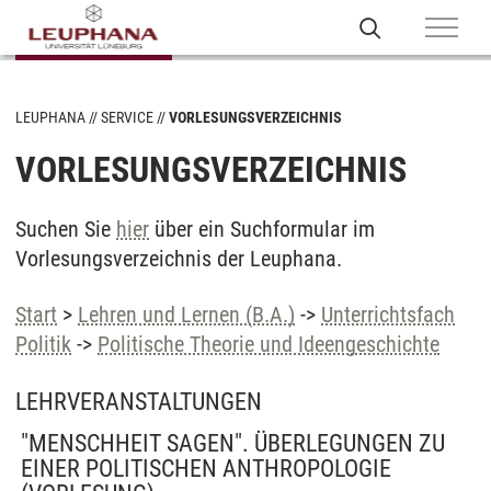
LEUPHANA
SERVICE
VORLESUNGSVERZEICHNIS
VORLESUNGSVERZEICHNIS
Suchen Sie
hier
über ein Suchformular im
Vorlesungsverzeichnis der Leuphana.
Start
>
Lehren und Lernen (B.A.)
->
Unterrichtsfach
Politik
->
Politische Theorie und Ideengeschichte
LEHRVERANSTALTUNGEN
"MENSCHHEIT SAGEN". ÜBERLEGUNGEN ZU
EINER POLITISCHEN ANTHROPOLOGIE