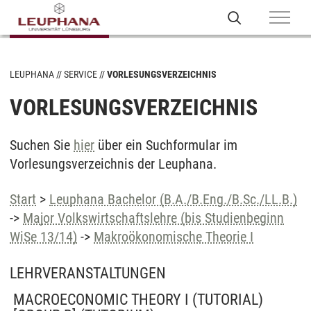
LEUPHANA
SERVICE
VORLESUNGSVERZEICHNIS
VORLESUNGSVERZEICHNIS
Suchen Sie
hier
über ein Suchformular im
Vorlesungsverzeichnis der Leuphana.
Start
>
Leuphana Bachelor (B.A./B.Eng./B.Sc./LL.B.)
->
Major Volkswirtschaftslehre (bis Studienbeginn
WiSe 13/14)
->
Makroökonomische Theorie I
LEHRVERANSTALTUNGEN
MACROECONOMIC THEORY I (TUTORIAL)