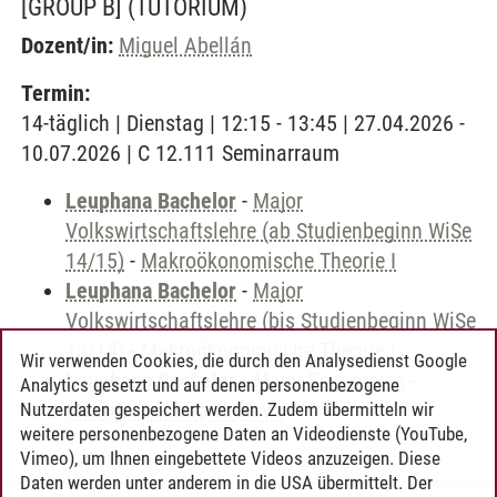
[GROUP B]
(TUTORIUM)
Dozent/in:
Miguel Abellán
Termin:
14-täglich | Dienstag | 12:15 - 13:45 | 27.04.2026 -
10.07.2026 | C 12.111 Seminarraum
Leuphana Bachelor
-
Major
Volkswirtschaftslehre (ab Studienbeginn WiSe
14/15)
-
Makroökonomische Theorie I
Leuphana Bachelor
-
Major
Volkswirtschaftslehre (bis Studienbeginn WiSe
13/14)
-
Makroökonomische Theorie I
Wir verwenden Cookies, die durch den Analysedienst Google
Leuphana Bachelor
-
Major Economics
-
Analytics gesetzt und auf denen personenbezogene
Macroeconomic Theory I
Nutzerdaten gespeichert werden. Zudem übermitteln wir
weitere personenbezogene Daten an Videodienste (YouTube,
Vimeo), um Ihnen eingebettete Videos anzuzeigen. Diese
Daten werden unter anderem in die USA übermittelt. Der