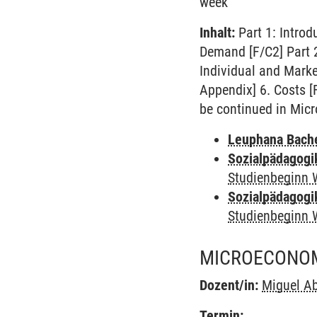
week
Inhalt:
Part 1: Introd
Demand [F/C2] Part 
Individual and Marke
Appendix] 6. Costs [
be continued in Micr
Leuphana Bach
Sozialpädagogi
Studienbeginn 
Sozialpädagogi
Studienbeginn 
MICROECONOMI
Dozent/in:
Miguel Ab
Termin: