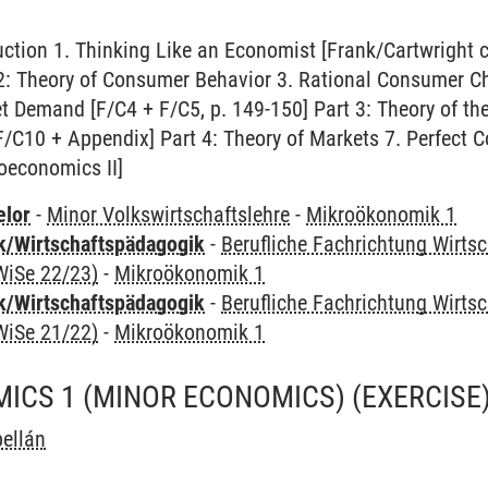
uction 1. Thinking Like an Economist [Frank/Cartwright 
2: Theory of Consumer Behavior 3. Rational Consumer Ch
t Demand [F/C4 + F/C5, p. 149-150] Part 3: Theory of th
F/C10 + Appendix] Part 4: Theory of Markets 7. Perfect Co
oeconomics II]
elor
-
Minor Volkswirtschaftslehre
-
Mikroökonomik 1
k/Wirtschaftspädagogik
-
Berufliche Fachrichtung Wirts
WiSe 22/23)
-
Mikroökonomik 1
k/Wirtschaftspädagogik
-
Berufliche Fachrichtung Wirts
WiSe 21/22)
-
Mikroökonomik 1
CS 1 (MINOR ECONOMICS) (EXERCISE
ellán