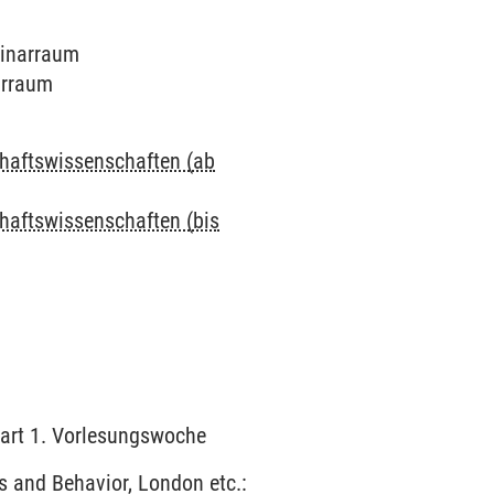
minarraum
arraum
chaftswissenschaften (ab
chaftswissenschaften (bis
Start 1. Vorlesungswoche
s and Behavior, London etc.: