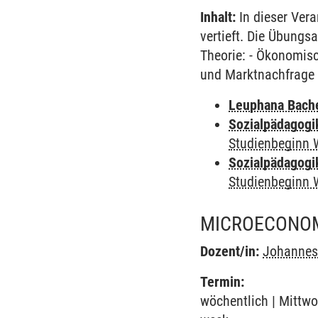
Inhalt:
In dieser Ver
vertieft. Die Übung
Theorie: - Ökonomis
und Marktnachfrage -
Leuphana Bach
Sozialpädagogi
Studienbeginn 
Sozialpädagogi
Studienbeginn 
MICROECONOM
Dozent/in:
Johannes
Termin:
wöchentlich | Mittwo