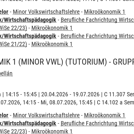
elor
-
Minor Volkswirtschaftslehre
-
Mikroökonomik 1
k/Wirtschaftspädagogik
-
Berufliche Fachrichtung Wirts
WiSe 22/23)
-
Mikroökonomik 1
k/Wirtschaftspädagogik
-
Berufliche Fachrichtung Wirts
WiSe 21/22)
-
Mikroökonomik 1
K 1 (MINOR VWL) (TUTORIUM) - GRUP
ellán
h | 14:15 - 15:45 | 20.04.2026 - 19.07.2026 | C 11.307 
8.07.2026, 14:15 - Mi, 08.07.2026, 15:45 | C 14.102 a S
elor
-
Minor Volkswirtschaftslehre
-
Mikroökonomik 1
k/Wirtschaftspädagogik
-
Berufliche Fachrichtung Wirts
WiSe 22/23)
-
Mikroökonomik 1