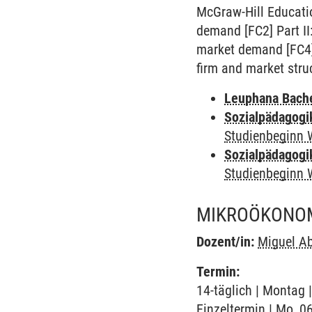
McGraw-Hill Education
demand [FC2] Part II
market demand [FC4] 
firm and market stru
Leuphana Bach
Sozialpädagogi
Studienbeginn 
Sozialpädagogi
Studienbeginn 
MIKROÖKONOMI
Dozent/in:
Miguel Ab
Termin:
14-täglich | Montag 
Einzeltermin | Mo, 0