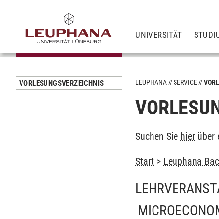
UNIVERSITÄT
STUDI
LEUPHANA
SERVICE
VORL
VORLESUNGSVERZEICHNIS
VORLESUN
Suchen Sie
hier
über 
Start
>
Leuphana Bach
LEHRVERANST
MICROECONOMI