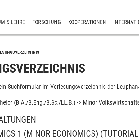
UM & LEHRE
FORSCHUNG
KOOPERATIONEN
INTERNATI
ESUNGSVERZEICHNIS
GSVERZEICHNIS
ein Suchformular im Vorlesungsverzeichnis der Leuphan
elor (B.A./B.Eng./B.Sc./LL.B.)
->
Minor Volkswirtschaft
ALTUNGEN
CS 1 (MINOR ECONOMICS) (TUTORIAL)