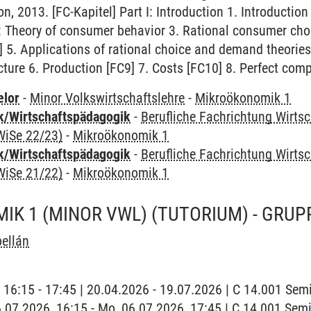
, 2013. [FC-Kapitel] Part I: Introduction 1. Introduction
: Theory of consumer behavior 3. Rational consumer choi
5. Applications of rational choice and demand theories [
cture 6. Production [FC9] 7. Costs [FC10] 8. Perfect comp
elor
-
Minor Volkswirtschaftslehre
-
Mikroökonomik 1
k/Wirtschaftspädagogik
-
Berufliche Fachrichtung Wirts
WiSe 22/23)
-
Mikroökonomik 1
k/Wirtschaftspädagogik
-
Berufliche Fachrichtung Wirts
WiSe 21/22)
-
Mikroökonomik 1
K 1 (MINOR VWL) (TUTORIUM) - GRUP
ellán
| 16:15 - 17:45 | 20.04.2026 - 19.07.2026 | C 14.001 Se
6.07.2026, 16:15 - Mo, 06.07.2026, 17:45 | C 14.001 Se