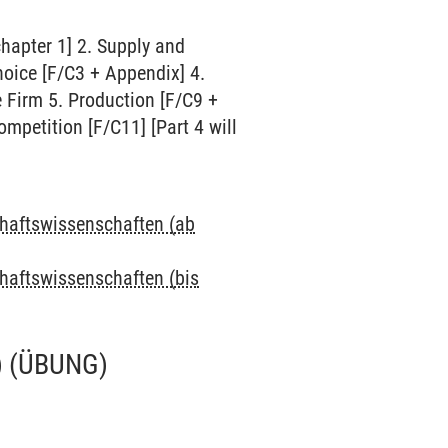
chapter 1] 2. Supply and
oice [F/C3 + Appendix] 4.
e Firm 5. Production [F/C9 +
mpetition [F/C11] [Part 4 will
chaftswissenschaften (ab
chaftswissenschaften (bis
)
(ÜBUNG)