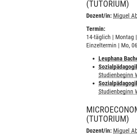
(TUTORIUM)
Dozent/in:
Miguel Ab
Termin:
14-täglich | Montag 
Einzeltermin | Mo, 0
Leuphana Bach
Sozialpädagogi
Studienbeginn 
Sozialpädagogi
Studienbeginn 
MICROECONOMI
(TUTORIUM)
Dozent/in:
Miguel Ab