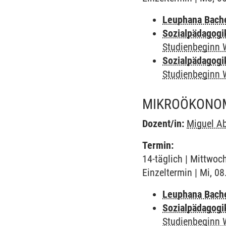
Leuphana Bach
Sozialpädagogi
Studienbeginn 
Sozialpädagogi
Studienbeginn 
MIKROÖKONOMI
Dozent/in:
Miguel Ab
Termin:
14-täglich | Mittwoc
Einzeltermin | Mi, 0
Leuphana Bach
Sozialpädagogi
Studienbeginn 