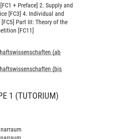
 [FC1 + Preface] 2. Supply and
ce [FC3] 4. Individual and
FC5] Part III: Theory of the
etition [FC11]
chaftswissenschaften (ab
chaftswissenschaften (bis
PE 1
(TUTORIUM)
minarraum
minarraum