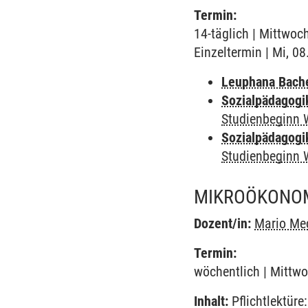
Termin:
14-täglich | Mittwoc
Einzeltermin | Mi, 0
Leuphana Bach
Sozialpädagogi
Studienbeginn 
Sozialpädagogi
Studienbeginn 
MIKROÖKONOM
Dozent/in:
Mario Me
Termin:
wöchentlich | Mittwo
Inhalt:
Pflichtlektüre