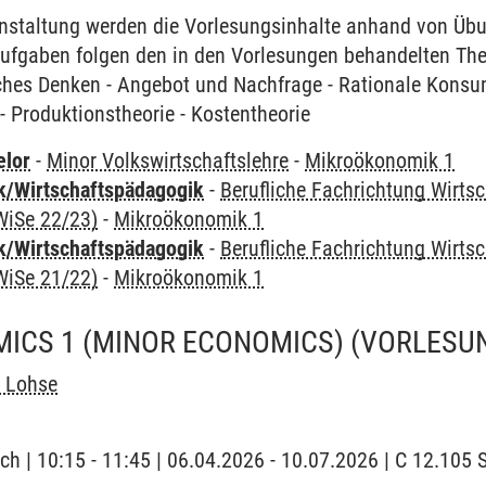
anstaltung werden die Vorlesungsinhalte anhand von Ü
saufgaben folgen den in den Vorlesungen behandelten 
ches Denken - Angebot und Nachfrage - Rationale Konsum
 Produktionstheorie - Kostentheorie
elor
-
Minor Volkswirtschaftslehre
-
Mikroökonomik 1
k/Wirtschaftspädagogik
-
Berufliche Fachrichtung Wirts
WiSe 22/23)
-
Mikroökonomik 1
k/Wirtschaftspädagogik
-
Berufliche Fachrichtung Wirts
WiSe 21/22)
-
Mikroökonomik 1
ICS 1 (MINOR ECONOMICS)
(VORLESU
 Lohse
ch | 10:15 - 11:45 | 06.04.2026 - 10.07.2026 | C 12.105 S