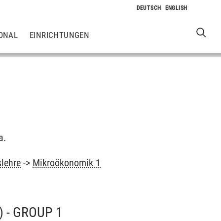
ONAL
EINRICHTUNGEN
a.
slehre
->
Mikroökonomik 1
 - GROUP 1